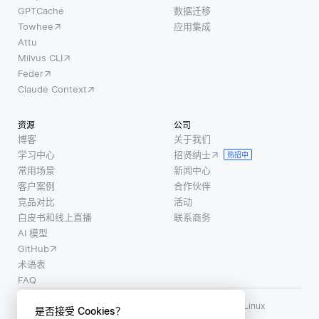
GPTCache
数据迁移
Towhee
应用集成
Attu
Milvus CLI
Feder
Claude Context
资源
公司
博客
关于我们
学习中心
招贤纳士
热招中
常用场景
新闻中心
客户案例
合作伙伴
竞品对比
活动
白皮书和线上直播
联系商务
AI 模型
GitHub
术语表
FAQ
使用条款
·
个人信息保护政策
·
数据安全政策
LF AI、LF AI & Data、Milvus，以及相关的开源项目名称为 Linux
是否接受 Cookies？
Foundation 所有商标