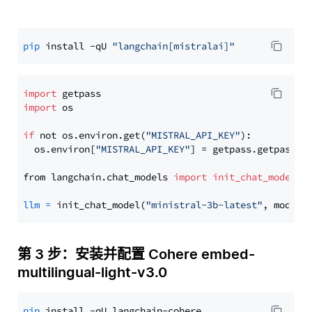
pip
 install -qU 
"langchain[mistralai]"
import
import
 os

if
 not os.environ.get(
"MISTRAL_API_KEY"
):

  os.environ[
"MISTRAL_API_KEY"
] = getpass.getpass(
"
from langchain.chat_models 
import
init_chat_model
llm
=
 init_chat_model(
"ministral-3b-latest"
, model_
第 3 步：安装并配置 Cohere embed-
multilingual-light-v3.0
pip