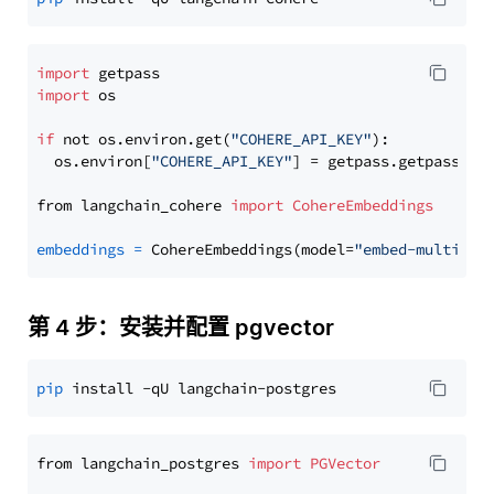
import
import
 os

if
 not os.environ.get(
"COHERE_API_KEY"
):

  os.environ[
"COHERE_API_KEY"
] = getpass.getpass(
"E
from langchain_cohere 
import
CohereEmbeddings
embeddings
=
 CohereEmbeddings(model=
"embed-multilin
第 4 步：安装并配置 pgvector
pip
from langchain_postgres 
import
PGVector