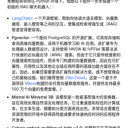
本教程将带你在 Python 环境下，借助以下组件一步步搭建一个
初级的 RAG 聊天机器人：
LangChain
: 一个开源框架，帮助你协调大语言模型、向量数
据库、嵌入模型等之间的交互，使集成检索增强生成（RAG）
管道变得更容易。
Pgvector
: 一个面向 PostgreSQL 的开源扩展，可高效存储和
查询高维向量数据，适用于机器学习和 AI 应用。该扩展专为
处理嵌入数据而设计，支持使用 HNSW 和 IVFFlat 等算法进
行快速的近似最近邻（ANN）搜索。但由于它只是传统搜索的
向量搜索附加组件，而非专门构建的向量数据库，因此在可扩
展性、可用性以及其他企业级应用所需的高级功能方面存在不
足。因此，如果您需要更具扩展性的解决方案，或不想管理自
己的基础设施，我们推荐使用
Zilliz Cloud
，这是一个基于开
源项目
Milvus
构建的全托管向量数据库服务，并提供支持最多
100 万个向量的免费套餐。)
Mistral AI Ministral 3B
: 该模型是一款紧凑而强大的变换器，
旨在高效处理自然语言处理任务。它注重速度和较低的计算成
本，在文本生成、摘要和分类方面表现出色。非常适合需要在
资源受限的环境中获得高性能或要求快速响应时间的应用程序
开发者。
Cohere embed-multilingual-light-v3.0
: 该模型旨在高效地进