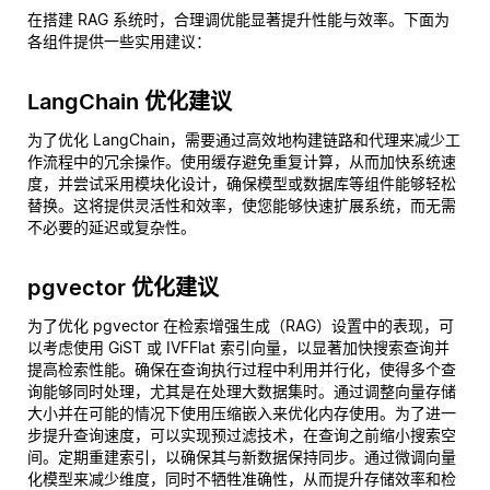
在搭建 RAG 系统时，合理调优能显著提升性能与效率。下面为
各组件提供一些实用建议：
LangChain 优化建议
为了优化 LangChain，需要通过高效地构建链路和代理来减少工
作流程中的冗余操作。使用缓存避免重复计算，从而加快系统速
度，并尝试采用模块化设计，确保模型或数据库等组件能够轻松
替换。这将提供灵活性和效率，使您能够快速扩展系统，而无需
不必要的延迟或复杂性。
pgvector 优化建议
为了优化 pgvector 在检索增强生成（RAG）设置中的表现，可
以考虑使用 GiST 或 IVFFlat 索引向量，以显著加快搜索查询并
提高检索性能。确保在查询执行过程中利用并行化，使得多个查
询能够同时处理，尤其是在处理大数据集时。通过调整向量存储
大小并在可能的情况下使用压缩嵌入来优化内存使用。为了进一
步提升查询速度，可以实现预过滤技术，在查询之前缩小搜索空
间。定期重建索引，以确保其与新数据保持同步。通过微调向量
化模型来减少维度，同时不牺牲准确性，从而提升存储效率和检