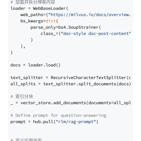
# 加载并拆分博客内容
loader = WebBaseLoader(

    web_paths=(
"https://milvus.io/docs/overview.md"
,
    bs_kwargs=
dict
(

        parse_only=bs4.SoupStrainer(

            class_=(
"doc-style doc-post-content"
)

        )

    ),

)

docs = loader.load()

text_splitter = RecursiveCharacterTextSplitter(chun
all_splits = text_splitter.split_documents(docs)

# 索引分块
_ = vector_store.add_documents(documents=all_splits)
# Define prompt for question-answering
prompt = hub.pull(
"rlm/rag-prompt"
)

# 定义应用状态