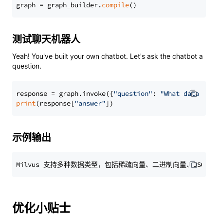
graph = graph_builder.
compile
测试聊天机器人
Yeah! You've built your own chatbot. Let's ask the chatbot a
question.
response = graph.invoke({
"question"
: 
"What data typ
print
(response[
"answer"
示例输出
优化小贴士