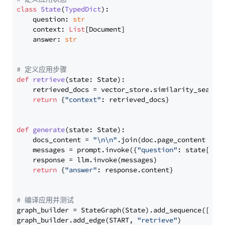
class
State
(
TypedDict
):

    question: 
str
    context: 
List
[Document]

    answer: 
str
# 定义应用步骤
def
retrieve
(
state: State
):

    retrieved_docs = vector_store.similarity_search
return
 {
"context"
: retrieved_docs}

def
generate
(
state: State
):

    docs_content = 
"\n\n"
.join(doc.page_content 
for
    messages = prompt.invoke({
"question"
: state[
"qu
    response = llm.invoke(messages)

return
 {
"answer"
: response.content}

# 编译应用并测试
graph_builder = StateGraph(State).add_sequence([retr
graph_builder.add_edge(START, 
"retrieve"
)
