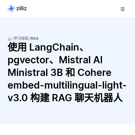
学习指南
RAG
使用 LangChain、
pgvector、Mistral AI
Ministral 3B 和 Cohere
embed-multilingual-light-
v3.0 构建 RAG 聊天机器人