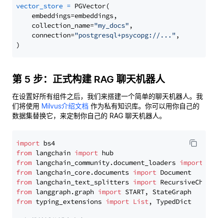
vector_store
=
 PGVector(

    embeddings=embeddings,

    collection_name=
"my_docs"
,

    connection=
"postgresql+psycopg://..."
,

第 5 步：正式构建 RAG 聊天机器人
在设置好所有组件之后，我们来搭建一个简单的聊天机器人。我
们将使用
Milvus介绍文档
作为私有知识库。你可以用你自己的
数据集替换它，来定制你自己的 RAG 聊天机器人。
import
from
 langchain 
import
from
 langchain_community.document_loaders 
import
from
 langchain_core.documents 
import
from
 langchain_text_splitters 
import
from
 langgraph.graph 
import
from
 typing_extensions 
import
List
, TypedDict
