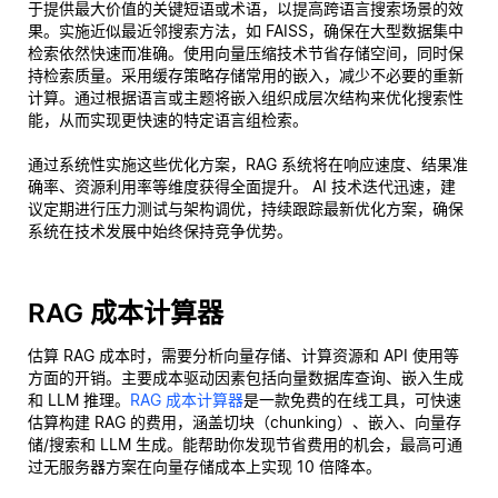
于提供最大价值的关键短语或术语，以提高跨语言搜索场景的效
果。实施近似最近邻搜索方法，如 FAISS，确保在大型数据集中
检索依然快速而准确。使用向量压缩技术节省存储空间，同时保
持检索质量。采用缓存策略存储常用的嵌入，减少不必要的重新
计算。通过根据语言或主题将嵌入组织成层次结构来优化搜索性
能，从而实现更快速的特定语言组检索。
通过系统性实施这些优化方案，RAG 系统将在响应速度、结果准
确率、资源利用率等维度获得全面提升。 AI 技术迭代迅速，建
议定期进行压力测试与架构调优，持续跟踪最新优化方案，确保
系统在技术发展中始终保持竞争优势。
RAG 成本计算器
估算 RAG 成本时，需要分析向量存储、计算资源和 API 使用等
方面的开销。主要成本驱动因素包括向量数据库查询、嵌入生成
和 LLM 推理。
RAG 成本计算器
是一款免费的在线工具，可快速
估算构建 RAG 的费用，涵盖切块（chunking）、嵌入、向量存
储/搜索和 LLM 生成。能帮助你发现节省费用的机会，最高可通
过无服务器方案在向量存储成本上实现 10 倍降本。