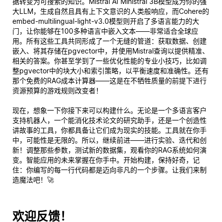
据转变为可搜索的知识。Mistral AI Ministral 3B模型成为你的强
大LLM，生成自然且具有上下文意识的人类般响应，而Cohere的
embed-multilingual-light-v3.0模型则开启了多语言能力的大
门，让你能够在100多种语言中嵌入文本——非常适合全球应
用。所有这些工具共同形成了一个无缝的管道：获取数据、创建
嵌入、将其存储在pgvector中，并使用Mistral查询以提供精准、
相关的答案。你甚至学到了一些优化性能的专业小技巧，比如调
整pgvector中的块大小和索引策略，以平衡速度和准确性。还有
那个免费的RAG成本计算器——这是在不牺牲质量的前提下进行
资源预算的游戏规则改变者！
现在，想象一下你接下来可以构建什么。无论是一个多语言客户
支持机器人，一个能消化技术论文的研究助手，还是一个创造性
讲故事的工具，你都具备让它们成为现实的技能。工具就在你手
中，可能性是无限的。所以，继续前进——进行实验、迭代和创
新！调整那些参数，测试新的数据集，观看你的RAG系统如何演
变。智能应用的未来掌握在你手中。开始构建，保持好奇，记
住：你编写的每一行代码都是迈向非凡的一个步骤。让我们来制
造魔法吧！🚀
欢迎反馈！