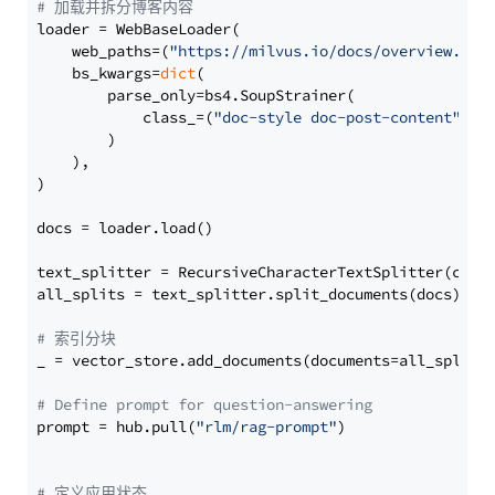
# 加载并拆分博客内容
loader = WebBaseLoader(

    web_paths=(
"https://milvus.io/docs/overview.md"
,
    bs_kwargs=
dict
(

        parse_only=bs4.SoupStrainer(

            class_=(
"doc-style doc-post-content"
)

        )

    ),

)

docs = loader.load()

text_splitter = RecursiveCharacterTextSplitter(chun
all_splits = text_splitter.split_documents(docs)

# 索引分块
_ = vector_store.add_documents(documents=all_splits)
# Define prompt for question-answering
prompt = hub.pull(
"rlm/rag-prompt"
)

# 定义应用状态