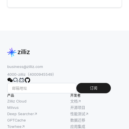
business@zilliz.com
4000-zilliz（4000945549）
订阅
产品
开发者
Zilliz Cloud
文档
Milvus
开源项目
Deep Searcher
性能测试
GPTCache
数据迁移
Towhee
应用集成