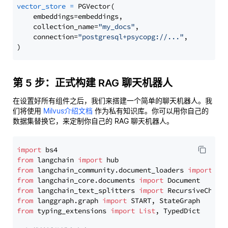
vector_store
=
 PGVector(

    embeddings=embeddings,

    collection_name=
"my_docs"
,

    connection=
"postgresql+psycopg://..."
,

第 5 步：正式构建 RAG 聊天机器人
在设置好所有组件之后，我们来搭建一个简单的聊天机器人。我
们将使用
Milvus介绍文档
作为私有知识库。你可以用你自己的
数据集替换它，来定制你自己的 RAG 聊天机器人。
import
from
 langchain 
import
from
 langchain_community.document_loaders 
import
from
 langchain_core.documents 
import
from
 langchain_text_splitters 
import
from
 langgraph.graph 
import
from
 typing_extensions 
import
List
, TypedDict
