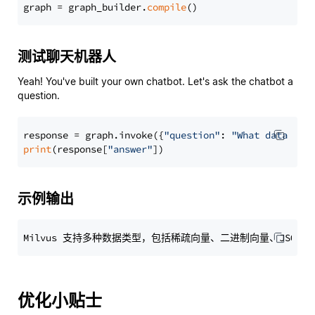
graph = graph_builder.
compile
测试聊天机器人
Yeah! You've built your own chatbot. Let's ask the chatbot a
question.
response = graph.invoke({
"question"
: 
"What data typ
print
(response[
"answer"
示例输出
优化小贴士