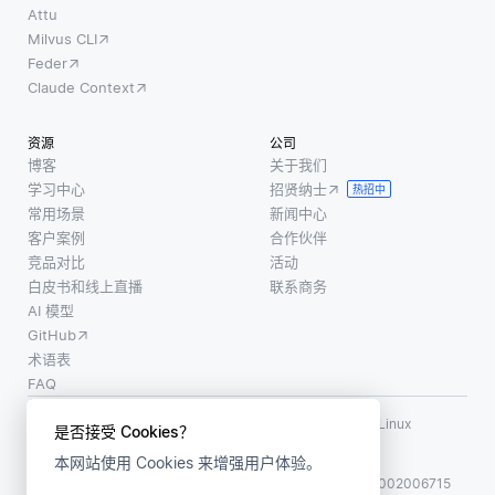
Attu
Milvus CLI
Feder
Claude Context
资源
公司
博客
关于我们
学习中心
招贤纳士
热招中
常用场景
新闻中心
客户案例
合作伙伴
竞品对比
活动
白皮书和线上直播
联系商务
AI 模型
GitHub
术语表
FAQ
使用条款
·
个人信息保护政策
·
数据安全政策
LF AI、LF AI & Data、Milvus，以及相关的开源项目名称为 Linux
是否接受 Cookies？
Foundation 所有商标
本网站使用 Cookies 来增强用户体验。
版权所有 ©2026 上海赜睿信息科技有限公司保留所有权利
ICP 备案:
沪ICP备2023014543号-1
沪公网安备31011002006715