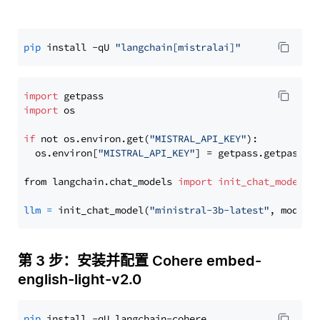
pip
 install -qU 
"langchain[mistralai]"
import
import
 os

if
 not os.environ.get(
"MISTRAL_API_KEY"
):

  os.environ[
"MISTRAL_API_KEY"
] = getpass.getpass(
"
from langchain.chat_models 
import
init_chat_model
llm
=
 init_chat_model(
"ministral-3b-latest"
, model_
第 3 步：安装并配置 Cohere embed-
english-light-v2.0
pip