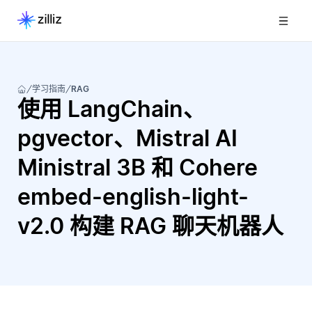
学习指南
RAG
使用 LangChain、
pgvector、Mistral AI
Ministral 3B 和 Cohere
embed-english-light-
v2.0 构建 RAG 聊天机器人