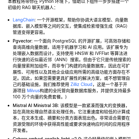
本教程将带你在 Python 环境下，借助以下组件一步步搭建一个
初级的 RAG 聊天机器人：
LangChain
: 一个开源框架，帮助你协调大语言模型、向量数
据库、嵌入模型等之间的交互，使集成检索增强生成（RAG）
管道变得更容易。
Pgvector
: 一个面向 PostgreSQL 的开源扩展，可高效存储和
查询高维向量数据，适用于机器学习和 AI 应用。该扩展专为
处理嵌入数据而设计，支持使用 HNSW 和 IVFFlat 等算法进
行快速的近似最近邻（ANN）搜索。但由于它只是传统搜索的
向量搜索附加组件，而非专门构建的向量数据库，因此在可扩
展性、可用性以及其他企业级应用所需的高级功能方面存在不
足。因此，如果您需要更具扩展性的解决方案，或不想管理自
己的基础设施，我们推荐使用
Zilliz Cloud
，这是一个基于开
源项目
Milvus
构建的全托管向量数据库服务，并提供支持最多
100 万个向量的免费套餐。)
Mistral AI Ministral 3B
: 该模型是一款紧凑而强大的变换器，
旨在高效处理自然语言处理任务。它注重速度和较低的计算成
本，在文本生成、摘要和分类方面表现出色。非常适合需要在
资源受限的环境中获得高性能或要求快速响应时间的应用程序
开发者。
Cohere embed-english-light-v2.0
: 这个轻量级的嵌入模型旨