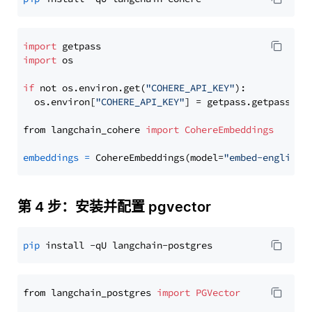
import
import
 os

if
 not os.environ.get(
"COHERE_API_KEY"
):

  os.environ[
"COHERE_API_KEY"
] = getpass.getpass(
"E
from langchain_cohere 
import
CohereEmbeddings
embeddings
=
 CohereEmbeddings(model=
"embed-english-
第 4 步：安装并配置 pgvector
pip
from langchain_postgres 
import
PGVector