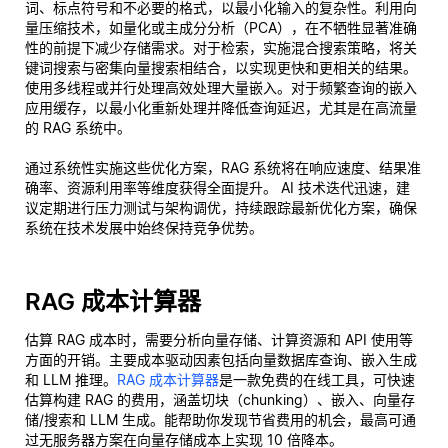
词、标点符号和不必要的格式，以最小化输入的复杂性。利用向
量压缩技术，如量化或主成分分析（PCA），在不牺牲显著准确
性的前提下减少存储需求。对于检索，实施混合搜索策略，将关
键词搜索与密集向量搜索相结合，以实现更快和更相关的结果。
使用多线程或并行处理高效处理大量嵌入。对于频繁查询的嵌入
应用缓存，以最小化重新处理并降低查询延迟，尤其是在高流量
的 RAG 系统中。
通过系统性实施这些优化方案，RAG 系统将在响应速度、结果准
确率、资源利用率等维度获得全面提升。 AI 技术迭代迅速，建
议定期进行压力测试与架构调优，持续跟踪最新优化方案，确保
系统在技术发展中始终保持竞争优势。
RAG 成本计算器
估算 RAG 成本时，需要分析向量存储、计算资源和 API 使用等
方面的开销。主要成本驱动因素包括向量数据库查询、嵌入生成
和 LLM 推理。
RAG 成本计算器
是一款免费的在线工具，可快速
估算构建 RAG 的费用，涵盖切块（chunking）、嵌入、向量存
储/搜索和 LLM 生成。能帮助你发现节省费用的机会，最高可通
过无服务器方案在向量存储成本上实现 10 倍降本。