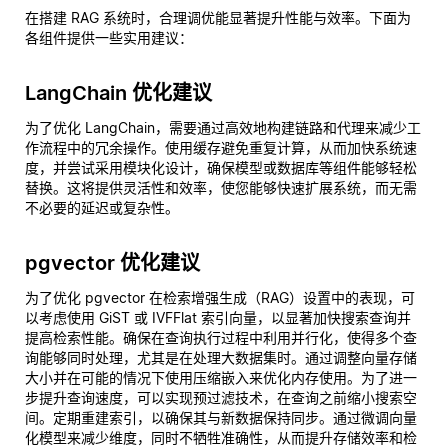
在搭建 RAG 系统时，合理调优能显著提升性能与效率。下面为
各组件提供一些实用建议：
LangChain 优化建议
为了优化 LangChain，需要通过高效地构建链路和代理来减少工
作流程中的冗余操作。使用缓存避免重复计算，从而加快系统速
度，并尝试采用模块化设计，确保模型或数据库等组件能够轻松
替换。这将提供灵活性和效率，使您能够快速扩展系统，而无需
不必要的延迟或复杂性。
pgvector 优化建议
为了优化 pgvector 在检索增强生成（RAG）设置中的表现，可
以考虑使用 GiST 或 IVFFlat 索引向量，以显著加快搜索查询并
提高检索性能。确保在查询执行过程中利用并行化，使得多个查
询能够同时处理，尤其是在处理大数据集时。通过调整向量存储
大小并在可能的情况下使用压缩嵌入来优化内存使用。为了进一
步提升查询速度，可以实现预过滤技术，在查询之前缩小搜索空
间。定期重建索引，以确保其与新数据保持同步。通过微调向量
化模型来减少维度，同时不牺牲准确性，从而提升存储效率和检