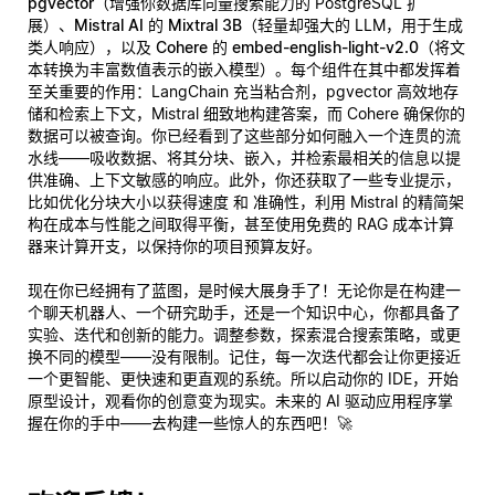
pgvector
（增强你数据库向量搜索能力的 PostgreSQL 扩
展）、
Mistral AI 的 Mixtral 3B
（轻量却强大的 LLM，用于生成
类人响应），以及
Cohere 的 embed-english-light-v2.0
（将文
本转换为丰富数值表示的嵌入模型）。每个组件在其中都发挥着
至关重要的作用：LangChain 充当粘合剂，pgvector 高效地存
储和检索上下文，Mistral 细致地构建答案，而 Cohere 确保你的
数据可以被查询。你已经看到了这些部分如何融入一个连贯的流
水线——吸收数据、将其分块、嵌入，并检索最相关的信息以提
供准确、上下文敏感的响应。此外，你还获取了一些专业提示，
比如优化分块大小以获得速度
和
准确性，利用 Mistral 的精简架
构在成本与性能之间取得平衡，甚至使用免费的 RAG 成本计算
器来计算开支，以保持你的项目预算友好。
现在你已经拥有了蓝图，是时候大展身手了！无论你是在构建一
个聊天机器人、一个研究助手，还是一个知识中心，你都具备了
实验、迭代和创新的能力。调整参数，探索混合搜索策略，或更
换不同的模型——没有限制。记住，每一次迭代都会让你更接近
一个更智能、更快速和更直观的系统。所以启动你的 IDE，开始
原型设计，观看你的创意变为现实。未来的 AI 驱动应用程序掌
握在你的手中——去构建一些惊人的东西吧！🚀