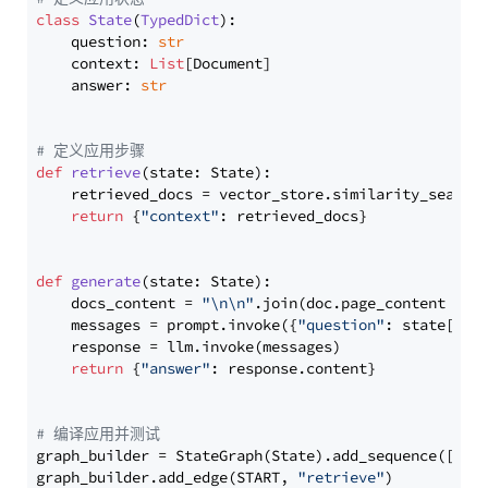
class
State
(
TypedDict
):

    question: 
str
    context: 
List
[Document]

    answer: 
str
# 定义应用步骤
def
retrieve
(
state: State
):

    retrieved_docs = vector_store.similarity_search
return
 {
"context"
: retrieved_docs}

def
generate
(
state: State
):

    docs_content = 
"\n\n"
.join(doc.page_content 
for
    messages = prompt.invoke({
"question"
: state[
"qu
    response = llm.invoke(messages)

return
 {
"answer"
: response.content}

# 编译应用并测试
graph_builder = StateGraph(State).add_sequence([retr
graph_builder.add_edge(START, 
"retrieve"
)
