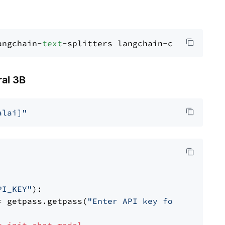
angchain-
text
al 3B
alai]"
PI_KEY"
):

= getpass.getpass(
"Enter API key for Mistral 