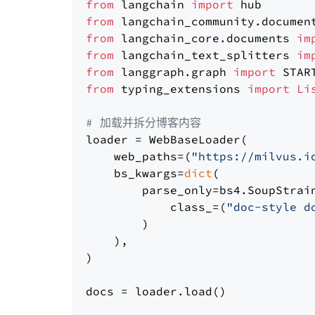
from
 langchain 
import
from
 langchain_community.documen
from
 langchain_core.documents 
im
from
 langchain_text_splitters 
im
from
 langgraph.graph 
import
from
 typing_extensions 
import
Li
# 加载并拆分博客内容
loader = WebBaseLoader(

    web_paths=(
"https://milvus.i
    bs_kwargs=
dict
(

        parse_only=bs4.SoupStrain
            class_=(
"doc-style d
        )

    ),

)

docs = loader.load()
