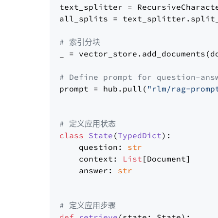
text_splitter = RecursiveCharact
all_splits = text_splitter.split_
# 索引分块
_ = vector_store.add_documents(do
# Define prompt for question-ans
prompt = hub.pull(
"rlm/rag-promp
# 定义应用状态
class
State
(
TypedDict
):

    question: 
str
    context: 
List
[Document]

    answer: 
str
# 定义应用步骤
def
retrieve
(
state: State
):
