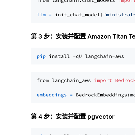
from langchain.chat_models 
impor
llm
=
 init_chat_model(
"ministral
第 3 步：安装并配置 Amazon Titan Tex
pip
from langchain_aws 
import
Bedroc
embeddings
=
 BedrockEmbeddings(m
第 4 步：安装并配置 pgvector