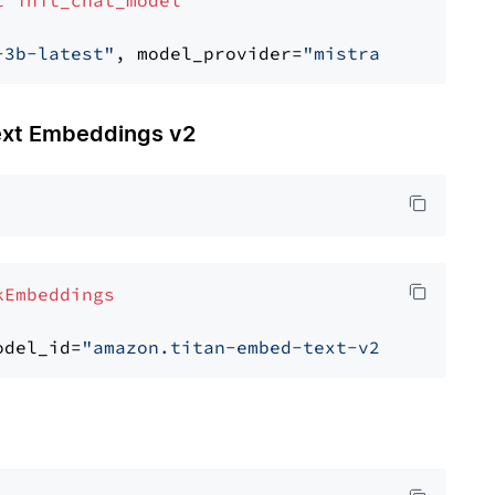
t
init_chat_model
-3b-latest"
, model_provider=
"mistralai"
t Embeddings v2
kEmbeddings
odel_id=
"amazon.titan-embed-text-v2:0"