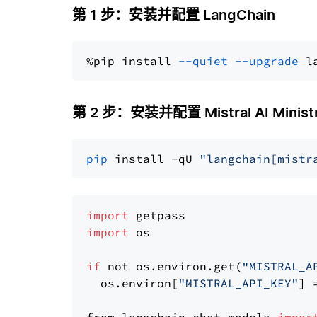
第 1 步：安装并配置 LangChain
%pip install 
--quiet
--upgrade
 l
第 2 步：安装并配置 Mistral AI Ministr
pip
 install -qU 
"langchain[mistr
import
import
 os

if
 not os.environ.get(
"MISTRAL_A
  os.environ[
"MISTRAL_API_KEY"
] 