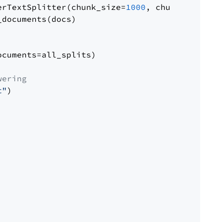
erTextSplitter(chunk_size=
1000
, chunk_overlap
documents(docs)

cuments=all_splits)

wering
t"
)
