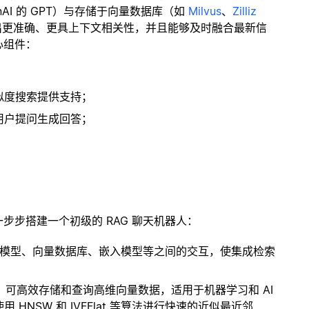
enAI 的 GPT）与存储于向量数据库（如
Milvus
、
Zilliz
出更准确、更具上下文相关性，并且能够及时融合最新信
心组件：
；
似度搜索提供支持；
用户提问生成回答；
一步步搭建一个初级的 RAG 聊天机器人：
言模型、向量数据库、嵌入模型等之间的交互，使集成检索
开源扩展，可高效存储和查询高维向量数据，适用于机器学习和 AI
NSW 和 IVFFlat 等算法进行快速的近似最近邻