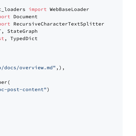
t_loaders 
import
port
port
st
, TypedDict

o/docs/overview.md"
,),

er(

oc-post-content"
)
