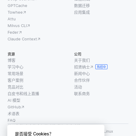
GPTCache
数据迁移
Towhee
应用集成
Attu
Milvus CLI
Feder
Claude Context
资源
公司
博客
关于我们
学习中心
招贤纳士
热招中
常用场景
新闻中心
客户案例
合作伙伴
竞品对比
活动
白皮书和线上直播
联系商务
AI 模型
GitHub
术语表
FAQ
使用条款
·
个人信息保护政策
·
数据安全政策
LF AI、LF AI & Data、Milvus，以及相关的开源项目名称为 Linux
是否接受 Cookies？