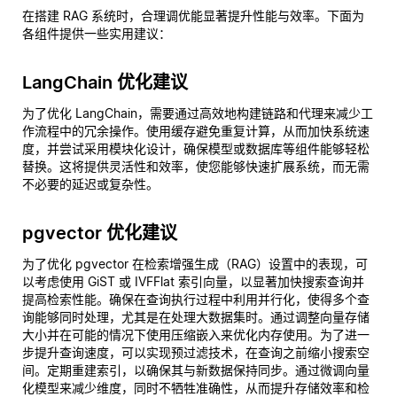
在搭建 RAG 系统时，合理调优能显著提升性能与效率。下面为
各组件提供一些实用建议：
LangChain 优化建议
为了优化 LangChain，需要通过高效地构建链路和代理来减少工
作流程中的冗余操作。使用缓存避免重复计算，从而加快系统速
度，并尝试采用模块化设计，确保模型或数据库等组件能够轻松
替换。这将提供灵活性和效率，使您能够快速扩展系统，而无需
不必要的延迟或复杂性。
pgvector 优化建议
为了优化 pgvector 在检索增强生成（RAG）设置中的表现，可
以考虑使用 GiST 或 IVFFlat 索引向量，以显著加快搜索查询并
提高检索性能。确保在查询执行过程中利用并行化，使得多个查
询能够同时处理，尤其是在处理大数据集时。通过调整向量存储
大小并在可能的情况下使用压缩嵌入来优化内存使用。为了进一
步提升查询速度，可以实现预过滤技术，在查询之前缩小搜索空
间。定期重建索引，以确保其与新数据保持同步。通过微调向量
化模型来减少维度，同时不牺牲准确性，从而提升存储效率和检