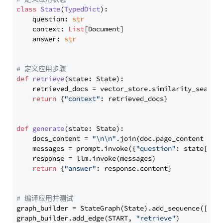
class
State
(
TypedDict
):

    question: 
str
    context: 
List
[Document]

    answer: 
str
# 定义应用步骤
def
retrieve
(
state: State
):

    retrieved_docs = vector_store.similarity_search
return
 {
"context"
: retrieved_docs}

def
generate
(
state: State
):

    docs_content = 
"\n\n"
.join(doc.page_content 
for
    messages = prompt.invoke({
"question"
: state[
"qu
    response = llm.invoke(messages)

return
 {
"answer"
: response.content}

# 编译应用并测试
graph_builder = StateGraph(State).add_sequence([retr
graph_builder.add_edge(START, 
"retrieve"
)
