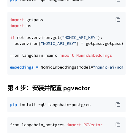
import
import
 os

if
 not os.environ.get(
"NOMIC_API_KEY"
):

  os.environ[
"NOMIC_API_KEY"
] = getpass.getpass(
"En
from langchain_nomic 
import
NomicEmbeddings
embeddings
=
 NomicEmbeddings(model=
"nomic-ai/nomic-
第 4 步：安装并配置 pgvector
pip
from langchain_postgres 
import
PGVector