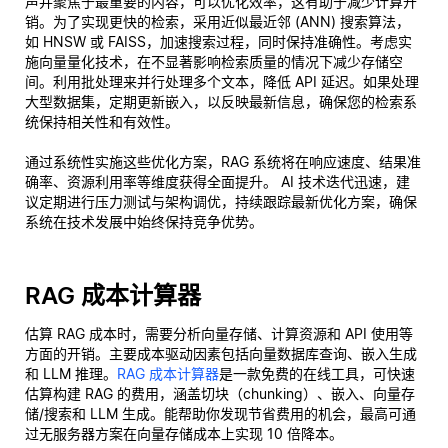
声并聚焦于最重要的内容，可以优化效率，这有助于减少计算开
销。为了实现更快的检索，采用近似最近邻 (ANN) 搜索算法，
如 HNSW 或 FAISS，加速搜索过程，同时保持准确性。考虑实
施向量量化技术，在不显著影响检索质量的情况下减少存储空
间。利用批处理来并行处理多个文本，降低 API 延迟。如果处理
大型数据集，定期更新嵌入，以反映最新信息，确保您的检索系
统保持相关性和有效性。
通过系统性实施这些优化方案，RAG 系统将在响应速度、结果准
确率、资源利用率等维度获得全面提升。 AI 技术迭代迅速，建
议定期进行压力测试与架构调优，持续跟踪最新优化方案，确保
系统在技术发展中始终保持竞争优势。
RAG 成本计算器
估算 RAG 成本时，需要分析向量存储、计算资源和 API 使用等
方面的开销。主要成本驱动因素包括向量数据库查询、嵌入生成
和 LLM 推理。
RAG 成本计算器
是一款免费的在线工具，可快速
估算构建 RAG 的费用，涵盖切块（chunking）、嵌入、向量存
储/搜索和 LLM 生成。能帮助你发现节省费用的机会，最高可通
过无服务器方案在向量存储成本上实现 10 倍降本。