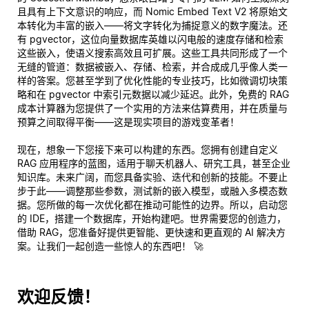
且具有上下文意识的响应，而 Nomic Embed Text V2 将原始文
本转化为丰富的嵌入——将文字转化为捕捉意义的数字魔法。还
有 pgvector，这位向量数据库英雄以闪电般的速度存储和检索
这些嵌入，使语义搜索高效且可扩展。这些工具共同形成了一个
无缝的管道：数据被嵌入、存储、检索，并合成成几乎像人类一
样的答案。您甚至学到了优化性能的专业技巧，比如微调切块策
略和在 pgvector 中索引元数据以减少延迟。此外，免费的 RAG
成本计算器为您提供了一个实用的方法来估算费用，并在质量与
预算之间取得平衡——这是现实项目的游戏变革者！
现在，想象一下您接下来可以构建的东西。您拥有创建自定义
RAG 应用程序的蓝图，适用于聊天机器人、研究工具，甚至企业
知识库。未来广阔，而您具备实验、迭代和创新的技能。不要止
步于此——调整那些参数，测试新的嵌入模型，或融入多模态数
据。您所做的每一次优化都在推动可能性的边界。所以，启动您
的 IDE，搭建一个数据库，开始构建吧。世界需要您的创造力，
借助 RAG，您准备好提供更智能、更快速和更直观的 AI 解决方
案。让我们一起创造一些惊人的东西吧！ 🚀
欢迎反馈！