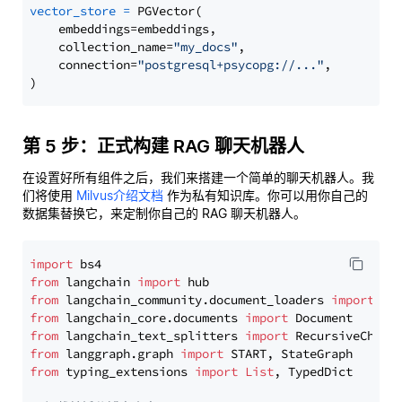
vector_store
=
 PGVector(

    embeddings=embeddings,

    collection_name=
"my_docs"
,

    connection=
"postgresql+psycopg://..."
,

第 5 步：正式构建 RAG 聊天机器人
在设置好所有组件之后，我们来搭建一个简单的聊天机器人。我
们将使用
Milvus介绍文档
作为私有知识库。你可以用你自己的
数据集替换它，来定制你自己的 RAG 聊天机器人。
import
from
 langchain 
import
from
 langchain_community.document_loaders 
import
from
 langchain_core.documents 
import
from
 langchain_text_splitters 
import
from
 langgraph.graph 
import
from
 typing_extensions 
import
List
, TypedDict
