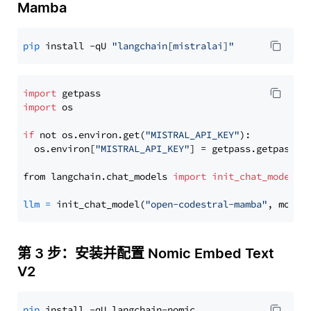
Mamba
pip
 install -qU 
"langchain[mistralai]"
import
import
 os

if
 not os.environ.get(
"MISTRAL_API_KEY"
):

  os.environ[
"MISTRAL_API_KEY"
] = getpass.getpass(
"
from langchain.chat_models 
import
init_chat_model
llm
=
 init_chat_model(
"open-codestral-mamba"
, model
第 3 步：安装并配置 Nomic Embed Text
V2
pip