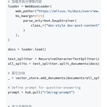
# 加载并拆分博客内容
loader = WebBaseLoader(

    web_paths=(
"https://milvus.io/docs/overview.md"
,
    bs_kwargs=
dict
(

        parse_only=bs4.SoupStrainer(

            class_=(
"doc-style doc-post-content"
)

        )

    ),

)

docs = loader.load()

text_splitter = RecursiveCharacterTextSplitter(chun
all_splits = text_splitter.split_documents(docs)

# 索引分块
_ = vector_store.add_documents(documents=all_splits)
# Define prompt for question-answering
prompt = hub.pull(
"rlm/rag-prompt"
)

# 定义应用状态