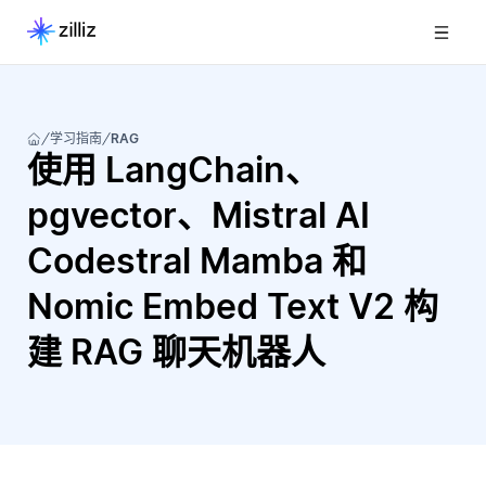
学习指南
RAG
使用 LangChain、
pgvector、Mistral AI
Codestral Mamba 和
Nomic Embed Text V2 构
建 RAG 聊天机器人