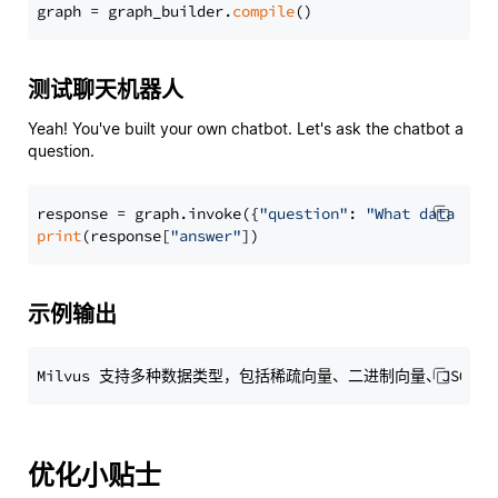
graph = graph_builder.
compile
测试聊天机器人
Yeah! You've built your own chatbot. Let's ask the chatbot a
question.
response = graph.invoke({
"question"
: 
"What data typ
print
(response[
"answer"
示例输出
优化小贴士