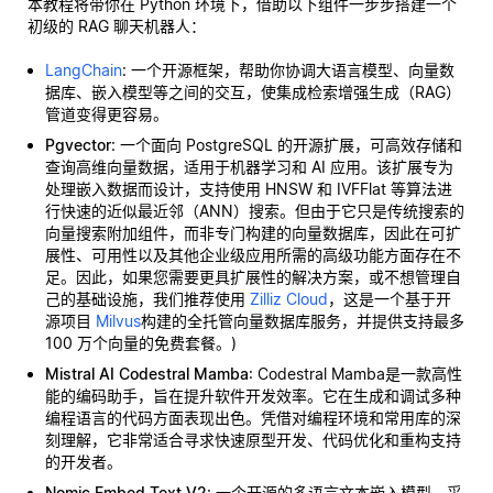
本教程将带你在 Python 环境下，借助以下组件一步步搭建一个
初级的 RAG 聊天机器人：
LangChain
: 一个开源框架，帮助你协调大语言模型、向量数
据库、嵌入模型等之间的交互，使集成检索增强生成（RAG）
管道变得更容易。
Pgvector
: 一个面向 PostgreSQL 的开源扩展，可高效存储和
查询高维向量数据，适用于机器学习和 AI 应用。该扩展专为
处理嵌入数据而设计，支持使用 HNSW 和 IVFFlat 等算法进
行快速的近似最近邻（ANN）搜索。但由于它只是传统搜索的
向量搜索附加组件，而非专门构建的向量数据库，因此在可扩
展性、可用性以及其他企业级应用所需的高级功能方面存在不
足。因此，如果您需要更具扩展性的解决方案，或不想管理自
己的基础设施，我们推荐使用
Zilliz Cloud
，这是一个基于开
源项目
Milvus
构建的全托管向量数据库服务，并提供支持最多
100 万个向量的免费套餐。)
Mistral AI Codestral Mamba
: Codestral Mamba是一款高性
能的编码助手，旨在提升软件开发效率。它在生成和调试多种
编程语言的代码方面表现出色。凭借对编程环境和常用库的深
刻理解，它非常适合寻求快速原型开发、代码优化和重构支持
的开发者。
Nomic Embed Text V2
: 一个开源的多语言文本嵌入模型，采