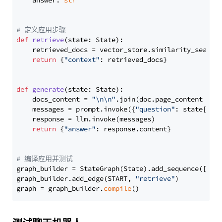
    answer: 
str
# 定义应用步骤
def
retrieve
(
state: State
):

    retrieved_docs = vector_store.similarity_search
return
 {
"context"
: retrieved_docs}

def
generate
(
state: State
):

    docs_content = 
"\n\n"
.join(doc.page_content 
for
    messages = prompt.invoke({
"question"
: state[
"qu
    response = llm.invoke(messages)

return
 {
"answer"
: response.content}

# 编译应用并测试
graph_builder = StateGraph(State).add_sequence([retr
graph_builder.add_edge(START, 
"retrieve"
)

graph = graph_builder.
compile