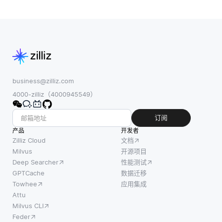
business@zilliz.com
4000-zilliz（4000945549）
订阅
产品
开发者
Zilliz Cloud
文档
Milvus
开源项目
Deep Searcher
性能测试
GPTCache
数据迁移
Towhee
应用集成
Attu
Milvus CLI
Feder