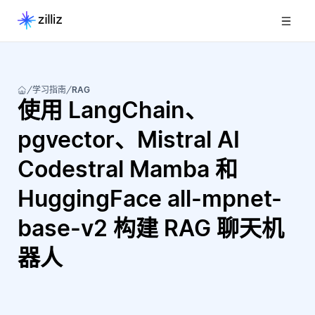
学习指南
RAG
使用 LangChain、
pgvector、Mistral AI
Codestral Mamba 和
HuggingFace all-mpnet-
base-v2 构建 RAG 聊天机
器人