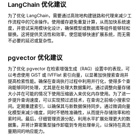
LangChain 优化建议
为了优化 LangChain，需要通过高效地构建链路和代理来减少工
作流程中的冗余操作。使用缓存避免重复计算，从而加快系统速
度，并尝试采用模块化设计，确保模型或数据库等组件能够轻松
替换。这将提供灵活性和效率，使您能够快速扩展系统，而无需
不必要的延迟或复杂性。
pgvector 优化建议
为了优化 pgvector 在检索增强生成（RAG）设置中的表现，可
以考虑使用 GiST 或 IVFFlat 索引向量，以显著加快搜索查询并
提高检索性能。确保在查询执行过程中利用并行化，使得多个查
询能够同时处理，尤其是在处理大数据集时。通过调整向量存储
大小并在可能的情况下使用压缩嵌入来优化内存使用。为了进一
步提升查询速度，可以实现预过滤技术，在查询之前缩小搜索空
间。定期重建索引，以确保其与新数据保持同步。通过微调向量
化模型来减少维度，同时不牺牲准确性，从而提升存储效率和检
索时间。最后，仔细管理资源分配，利用水平扩展处理更大的数
据集，并将计算密集型操作卸载到专用处理单元，以保持在高流
量期间的响应能力。