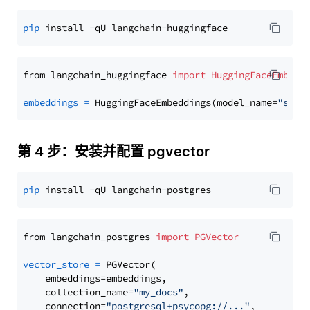
pip
from langchain_huggingface 
import
HuggingFaceEmbedd
embeddings
=
 HuggingFaceEmbeddings(model_name=
"sent
第 4 步：安装并配置 pgvector
pip
from langchain_postgres 
import
PGVector
vector_store
=
 PGVector(

    embeddings=embeddings,

    collection_name=
"my_docs"
,

    connection=
"postgresql+psycopg://..."
,
