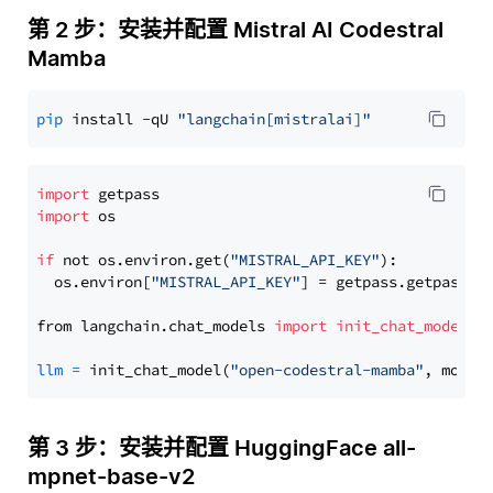
第 2 步：安装并配置 Mistral AI Codestral
Mamba
pip
 install -qU 
"langchain[mistralai]"
import
import
 os

if
 not os.environ.get(
"MISTRAL_API_KEY"
):

  os.environ[
"MISTRAL_API_KEY"
] = getpass.getpass(
"
from langchain.chat_models 
import
init_chat_model
llm
=
 init_chat_model(
"open-codestral-mamba"
, model
第 3 步：安装并配置 HuggingFace all-
mpnet-base-v2