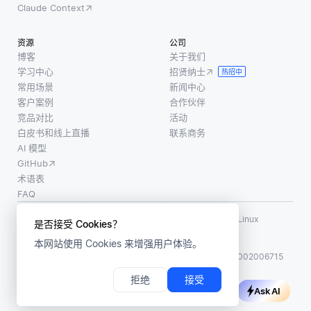
Claude Context
资源
公司
博客
关于我们
学习中心
招贤纳士
热招中
常用场景
新闻中心
客户案例
合作伙伴
竞品对比
活动
白皮书和线上直播
联系商务
AI 模型
GitHub
术语表
FAQ
使用条款
·
个人信息保护政策
·
数据安全政策
LF AI、LF AI & Data、Milvus，以及相关的开源项目名称为 Linux
是否接受 Cookies？
Foundation 所有商标
本网站使用 Cookies 来增强用户体验。
版权所有 ©2026 上海赜睿信息科技有限公司保留所有权利
ICP 备案:
沪ICP备2023014543号-1
沪公网安备31011002006715
拒绝
接受
Ask AI