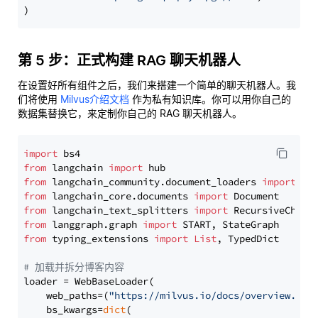
第 5 步：正式构建 RAG 聊天机器人
在设置好所有组件之后，我们来搭建一个简单的聊天机器人。我
们将使用
Milvus介绍文档
作为私有知识库。你可以用你自己的
数据集替换它，来定制你自己的 RAG 聊天机器人。
import
from
 langchain 
import
from
 langchain_community.document_loaders 
import
from
 langchain_core.documents 
import
from
 langchain_text_splitters 
import
from
 langgraph.graph 
import
from
 typing_extensions 
import
List
, TypedDict

# 加载并拆分博客内容
loader = WebBaseLoader(

    web_paths=(
"https://milvus.io/docs/overview.md"
,
    bs_kwargs=
dict
(
