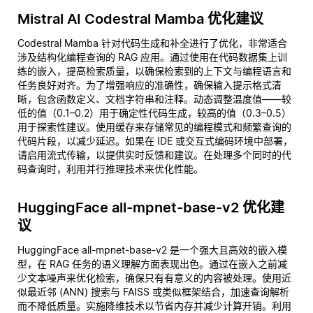
Mistral AI Codestral Mamba 优化建议
Codestral Mamba 针对代码生成和补全进行了优化，非常适合
涉及结构化编程查询的 RAG 应用。通过使用在代码数据集上训
练的嵌入，提高检索质量，以确保检索到的上下文与编程语言和
任务良好对齐。为了增强响应的准确性，确保输入提示格式清
晰，包含函数定义、文档字符串和注释。动态调整温度值——较
低的值（0.1–0.2）用于确定性代码生成，较高的值（0.3–0.5）
用于探索性建议。使用缓存来存储常见的编程模式和频繁查询的
代码片段，以减少延迟。如果在 IDE 或交互式编码环境中部署，
请启用流式传输，以提供实时反馈和建议。在处理多个同时的代
码查询时，利用并行推理技术来优化性能。
HuggingFace all-mpnet-base-v2 优化建
议
HuggingFace all-mpnet-base-v2 是一个强大且高效的嵌入模
型，在 RAG 任务的语义理解方面表现出色。通过在嵌入之前减
少文本噪声来优化检索，确保只有有意义的内容被处理。使用近
似最近邻 (ANN) 搜索与 FAISS 或类似框架结合，加速查询解析
而不降低质量。实施降维技术以节省内存并减少计算开销。利用