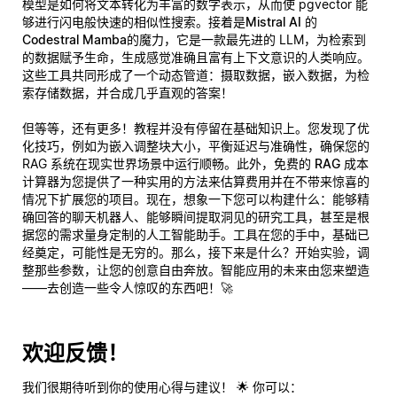
模型
是如何将文本转化为丰富的数字表示，从而使 pgvector 能
够进行闪电般快速的相似性搜索。接着是
Mistral AI 的
Codestral Mamba
的魔力，它是一款最先进的 LLM，为检索到
的数据赋予生命，生成感觉准确且富有上下文意识的人类响应。
这些工具共同形成了一个动态管道：摄取数据，嵌入数据，为检
索存储数据，并合成几乎直观的答案！
但等等，还有更多！教程并没有停留在基础知识上。您发现了
优
化技巧
，例如为嵌入调整块大小，平衡延迟与准确性，确保您的
RAG 系统在现实世界场景中运行顺畅。此外，
免费的 RAG 成本
计算器
为您提供了一种实用的方法来估算费用并在不带来惊喜的
情况下扩展您的项目。现在，想象一下您可以构建什么：能够精
确回答的聊天机器人、能够瞬间提取洞见的研究工具，甚至是根
据您的需求量身定制的人工智能助手。工具在您的手中，基础已
经奠定，可能性是无穷的。那么，接下来是什么？开始实验，调
整那些参数，让您的创意自由奔放。智能应用的未来由您来塑造
——
去创造一些令人惊叹的东西吧
！🚀
欢迎反馈！
我们很期待听到你的使用心得与建议！ 🌟 你可以：