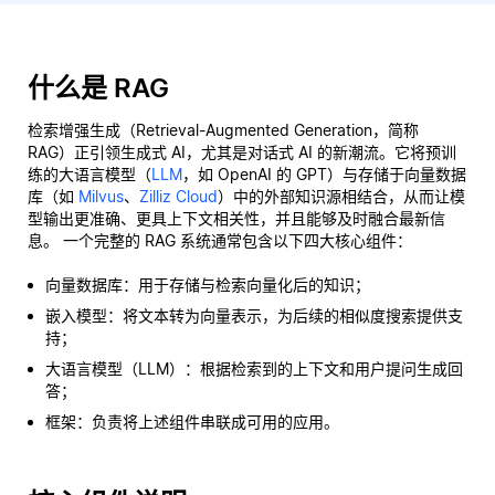
什么是 RAG
检索增强生成（Retrieval-Augmented Generation，简称
RAG）正引领生成式 AI，尤其是对话式 AI 的新潮流。它将预训
练的大语言模型（
LLM
，如 OpenAI 的 GPT）与存储于向量数据
库（如
Milvus
、
Zilliz Cloud
）中的外部知识源相结合，从而让模
型输出更准确、更具上下文相关性，并且能够及时融合最新信
息。 一个完整的 RAG 系统通常包含以下四大核心组件：
向量数据库：用于存储与检索向量化后的知识；
嵌入模型：将文本转为向量表示，为后续的相似度搜索提供支
持；
大语言模型（LLM）：根据检索到的上下文和用户提问生成回
答；
框架：负责将上述组件串联成可用的应用。