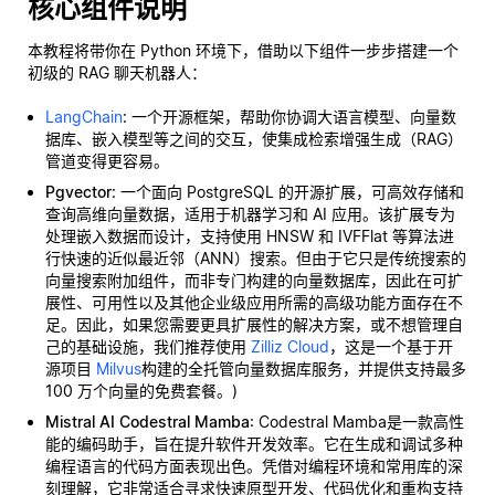
核心组件说明
本教程将带你在 Python 环境下，借助以下组件一步步搭建一个
初级的 RAG 聊天机器人：
LangChain
: 一个开源框架，帮助你协调大语言模型、向量数
据库、嵌入模型等之间的交互，使集成检索增强生成（RAG）
管道变得更容易。
Pgvector
: 一个面向 PostgreSQL 的开源扩展，可高效存储和
查询高维向量数据，适用于机器学习和 AI 应用。该扩展专为
处理嵌入数据而设计，支持使用 HNSW 和 IVFFlat 等算法进
行快速的近似最近邻（ANN）搜索。但由于它只是传统搜索的
向量搜索附加组件，而非专门构建的向量数据库，因此在可扩
展性、可用性以及其他企业级应用所需的高级功能方面存在不
足。因此，如果您需要更具扩展性的解决方案，或不想管理自
己的基础设施，我们推荐使用
Zilliz Cloud
，这是一个基于开
源项目
Milvus
构建的全托管向量数据库服务，并提供支持最多
100 万个向量的免费套餐。)
Mistral AI Codestral Mamba
: Codestral Mamba是一款高性
能的编码助手，旨在提升软件开发效率。它在生成和调试多种
编程语言的代码方面表现出色。凭借对编程环境和常用库的深
刻理解，它非常适合寻求快速原型开发、代码优化和重构支持