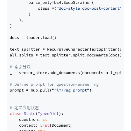
        parse_only=bs4.SoupStrainer(

            class_=(
"doc-style doc-post-content"
)

        )

    ),

)

docs = loader.load()

text_splitter = RecursiveCharacterTextSplitter(chun
all_splits = text_splitter.split_documents(docs)

# 索引分块
_ = vector_store.add_documents(documents=all_splits)
# Define prompt for question-answering
prompt = hub.pull(
"rlm/rag-prompt"
)

# 定义应用状态
class
State
(
TypedDict
):

    question: 
str
    context: 
List
[Document]
