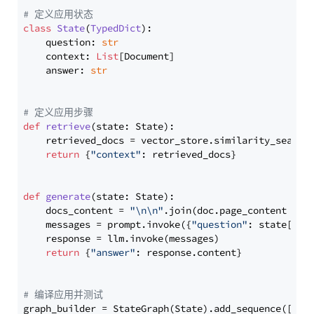
# 定义应用状态
class
State
(
TypedDict
):

    question: 
str
    context: 
List
[Document]

    answer: 
str
# 定义应用步骤
def
retrieve
(
state: State
):

    retrieved_docs = vector_store.similarity_search
return
 {
"context"
: retrieved_docs}

def
generate
(
state: State
):

    docs_content = 
"\n\n"
.join(doc.page_content 
for
    messages = prompt.invoke({
"question"
: state[
"qu
    response = llm.invoke(messages)

return
 {
"answer"
: response.content}

# 编译应用并测试
graph_builder = StateGraph(State).add_sequence([retr