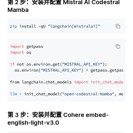
第 2 步：安装并配置 Mistral AI Codestral
Mamba
pip
 install -qU 
"langchain[mistralai]"
import
import
 os

if
 not os.environ.get(
"MISTRAL_API_KEY"
):

  os.environ[
"MISTRAL_API_KEY"
] = getpass.getpass(
"
from langchain.chat_models 
import
init_chat_model
llm
=
 init_chat_model(
"open-codestral-mamba"
, model
第 3 步：安装并配置 Cohere embed-
english-light-v3.0