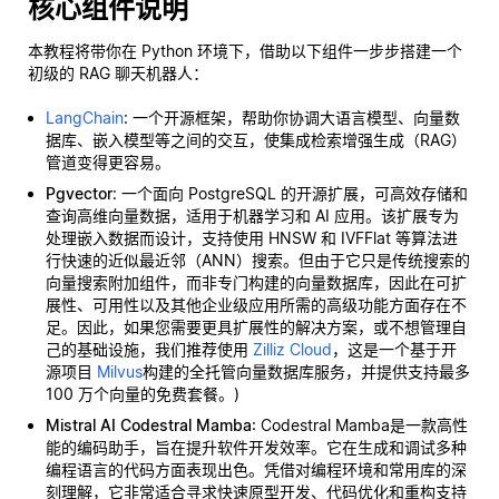
核心组件说明
本教程将带你在 Python 环境下，借助以下组件一步步搭建一个
初级的 RAG 聊天机器人：
LangChain
: 一个开源框架，帮助你协调大语言模型、向量数
据库、嵌入模型等之间的交互，使集成检索增强生成（RAG）
管道变得更容易。
Pgvector
: 一个面向 PostgreSQL 的开源扩展，可高效存储和
查询高维向量数据，适用于机器学习和 AI 应用。该扩展专为
处理嵌入数据而设计，支持使用 HNSW 和 IVFFlat 等算法进
行快速的近似最近邻（ANN）搜索。但由于它只是传统搜索的
向量搜索附加组件，而非专门构建的向量数据库，因此在可扩
展性、可用性以及其他企业级应用所需的高级功能方面存在不
足。因此，如果您需要更具扩展性的解决方案，或不想管理自
己的基础设施，我们推荐使用
Zilliz Cloud
，这是一个基于开
源项目
Milvus
构建的全托管向量数据库服务，并提供支持最多
100 万个向量的免费套餐。)
Mistral AI Codestral Mamba
: Codestral Mamba是一款高性
能的编码助手，旨在提升软件开发效率。它在生成和调试多种
编程语言的代码方面表现出色。凭借对编程环境和常用库的深
刻理解，它非常适合寻求快速原型开发、代码优化和重构支持