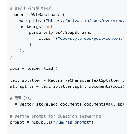
# 加载并拆分博客内容
loader = WebBaseLoader(

    web_paths=(
"https://milvus.io/docs/overview.md"
,
    bs_kwargs=
dict
(

        parse_only=bs4.SoupStrainer(

            class_=(
"doc-style doc-post-content"
)

        )

    ),

)

docs = loader.load()

text_splitter = RecursiveCharacterTextSplitter(chun
all_splits = text_splitter.split_documents(docs)

# 索引分块
_ = vector_store.add_documents(documents=all_splits)
# Define prompt for question-answering
prompt = hub.pull(
"rlm/rag-prompt"
)
