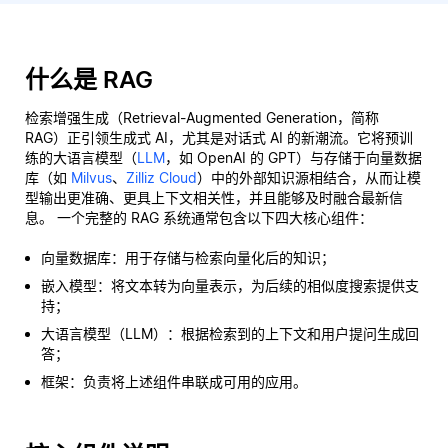
什么是 RAG
检索增强生成（Retrieval-Augmented Generation，简称
RAG）正引领生成式 AI，尤其是对话式 AI 的新潮流。它将预训
练的大语言模型（
LLM
，如 OpenAI 的 GPT）与存储于向量数据
库（如
Milvus
、
Zilliz Cloud
）中的外部知识源相结合，从而让模
型输出更准确、更具上下文相关性，并且能够及时融合最新信
息。 一个完整的 RAG 系统通常包含以下四大核心组件：
向量数据库：用于存储与检索向量化后的知识；
嵌入模型：将文本转为向量表示，为后续的相似度搜索提供支
持；
大语言模型（LLM）：根据检索到的上下文和用户提问生成回
答；
框架：负责将上述组件串联成可用的应用。