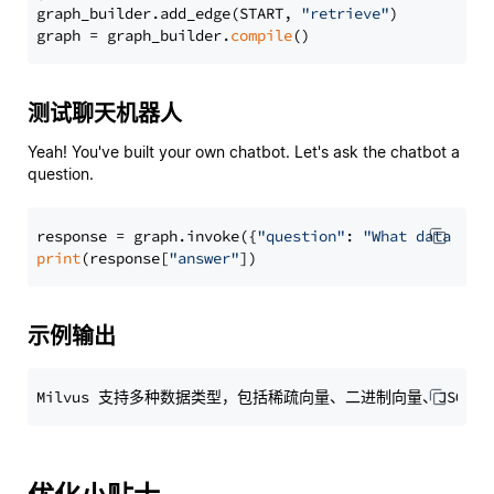
graph_builder.add_edge(START, 
"retrieve"
)

graph = graph_builder.
compile
测试聊天机器人
Yeah! You've built your own chatbot. Let's ask the chatbot a
question.
response = graph.invoke({
"question"
: 
"What data typ
print
(response[
"answer"
示例输出