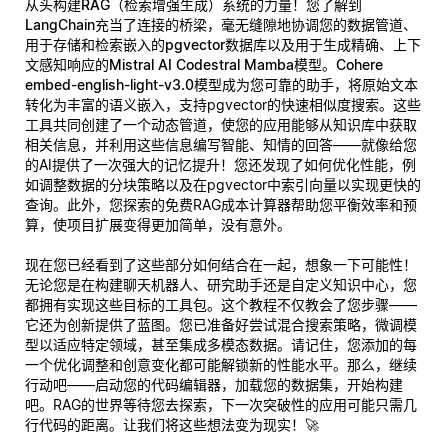
从头构建
RAG（检索增强生成）系统
的力量！您了解到
LangChain
充当了连接的桥梁，毫无缝隙地协调您的数据管道、
用于存储和检索嵌入的
pgvector
数据库以及用于生成精确、上下
文感知响应的
Mistral AI Codestral Mamba
模型。
Cohere
embed-english-light-v3.0
模型成为您可靠的助手，将原始文本
转化为丰富的语义嵌入，支持pgvector的快速相似度搜索。这些
工具共同创建了一个动态管道，使您的应用能够从知识库中获取
相关信息，并利用这些信息编写智能、知情的回答——就像给您
的AI提供了一次强大的记忆提升！您还发现了如何优化性能，例
如调整数据的分块策略以及在pgvector中索引向量以实现更快的
查询。此外，您探索的免费RAG成本计算器帮助您平衡效率和预
算，使项目扩展变得更加简单，没有意外。
现在您已经看到了这些部分如何结合在一起，想象一下可能性！
无论您是在构建聊天机器人、研究助手还是自定义知识中心，您
都拥有实现这些目标的工具包。这个教程不仅教会了您步骤——
它还为创新提供了蓝图。您已准备好尝试混合搜索策略，微调模
型以适应特定领域，甚至集成多模态数据。请记住，您添加的每
一个优化调整和创意变化都可能解锁新的性能水平。那么，继续
行动吧——启动您的代码编辑器，加载您的数据集，开始构建
吧。RAG的世界等待您去探索，下一次突破性的应用可能只需几
行代码的距离。让我们将这些想法变为现实！🚀