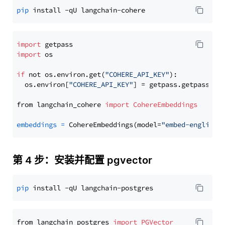
pip
import
import
 os

if
 not os.environ.get(
"COHERE_API_KEY"
):

  os.environ[
"COHERE_API_KEY"
] = getpass.getpass(
"E
from langchain_cohere 
import
CohereEmbeddings
embeddings
=
 CohereEmbeddings(model=
"embed-english-
第 4 步：安装并配置 pgvector
pip
from langchain_postgres 
import
PGVector