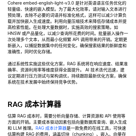
Cohere embed-english-light-v3.0 是针对英语语言任务优化的
轻量级、快速的嵌入模型。为了最大化效率，请对输入文本进行
预处理，去除不必要的词语并标准化格式，这样可以减少计算负
载并加快嵌入生成速度。利用向量压缩技术来降低存储成本并提
高检索性能。在处理大量数据时，实施高效的搜索策略，如
HNSW 或产品量化，以减少查询所花费的时间。批量嵌入操作一
次处理多个文本，从而最小化频繁 API 调用带来的开销。定期更
新嵌入，以捕捉数据集中的任何变化，确保搜索结果的新鲜度和
准确性，同时优化存储。
通过系统性实施这些优化方案，RAG 系统将在响应速度、结果准
确率、资源利用率等维度获得全面提升。 AI 技术迭代迅速，建
议定期进行压力测试与架构调优，持续跟踪最新优化方案，确保
系统在技术发展中始终保持竞争优势。
RAG 成本计算器
估算 RAG 成本时，需要分析向量存储、计算资源和 API 使用等
方面的开销。主要成本驱动因素包括向量数据库查询、嵌入生成
和 LLM 推理。
RAG 成本计算器
是一款免费的在线工具，可快速
估算构建 RAG 的费用，涵盖切块（chunking）、嵌入、向量存