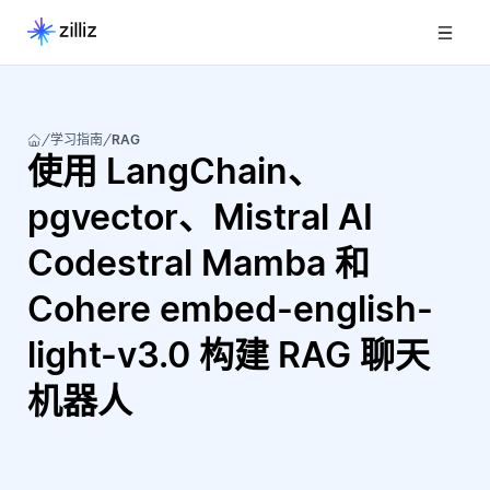
学习指南
RAG
使用 LangChain、
pgvector、Mistral AI
Codestral Mamba 和
Cohere embed-english-
light-v3.0 构建 RAG 聊天
机器人