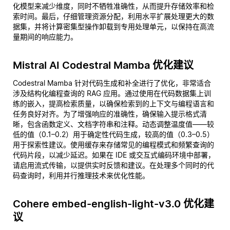
化模型来减少维度，同时不牺牲准确性，从而提升存储效率和检
索时间。最后，仔细管理资源分配，利用水平扩展处理更大的数
据集，并将计算密集型操作卸载到专用处理单元，以保持在高流
量期间的响应能力。
Mistral AI Codestral Mamba 优化建议
Codestral Mamba 针对代码生成和补全进行了优化，非常适合
涉及结构化编程查询的 RAG 应用。通过使用在代码数据集上训
练的嵌入，提高检索质量，以确保检索到的上下文与编程语言和
任务良好对齐。为了增强响应的准确性，确保输入提示格式清
晰，包含函数定义、文档字符串和注释。动态调整温度值——较
低的值（0.1–0.2）用于确定性代码生成，较高的值（0.3–0.5）
用于探索性建议。使用缓存来存储常见的编程模式和频繁查询的
代码片段，以减少延迟。如果在 IDE 或交互式编码环境中部署，
请启用流式传输，以提供实时反馈和建议。在处理多个同时的代
码查询时，利用并行推理技术来优化性能。
Cohere embed-english-light-v3.0 优化建
议