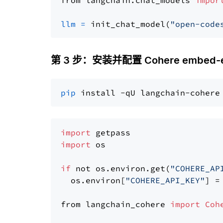
from langchain.chat_models 
impor
llm
=
 init_chat_model(
"open-code
第 3 步：安装并配置 Cohere embed-eng
pip
import
import
 os

if
 not os.environ.get(
"COHERE_AP
  os.environ[
"COHERE_API_KEY"
] =
from langchain_cohere 
import
Coh