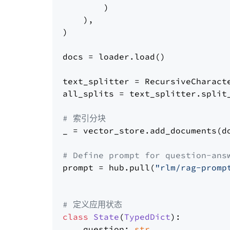
        )

    ),

)

docs = loader.load()

text_splitter = RecursiveCharact
all_splits = text_splitter.split_
# 索引分块
_ = vector_store.add_documents(do
# Define prompt for question-ans
prompt = hub.pull(
"rlm/rag-promp
# 定义应用状态
class
State
(
TypedDict
):

    question: 
str