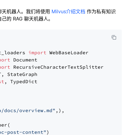
聊天机器人。我们将使用
Milvus介绍文档
作为私有知识
的 RAG 聊天机器人。
t_loaders 
import
port
port
st
, TypedDict

o/docs/overview.md"
,),

er(

oc-post-content"
)
