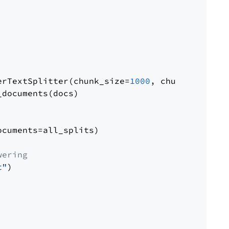
erTextSplitter(chunk_size=
1000
, chunk_overlap
documents(docs)

cuments=all_splits)

wering
t"
)
