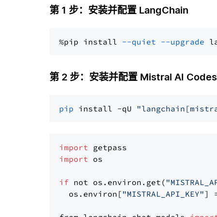
第 1 步：安装并配置 LangChain
%pip install 
--quiet
--upgrade
 l
第 2 步：安装并配置 Mistral AI Codes
pip
 install -qU 
"langchain[mistr
import
import
 os

if
 not os.environ.get(
"MISTRAL_A
  os.environ[
"MISTRAL_API_KEY"
] 