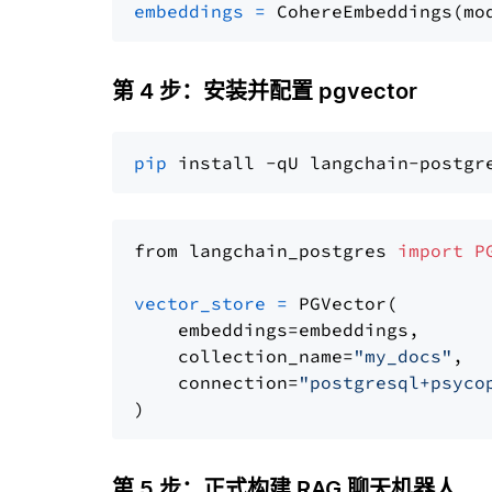
embeddings
=
 CohereEmbeddings(mo
第 4 步：安装并配置 pgvector
pip
from langchain_postgres 
import
P
vector_store
=
 PGVector(

    embeddings=embeddings,

    collection_name=
"my_docs"
,

    connection=
"postgresql+psyco
第 5 步：正式构建 RAG 聊天机器人