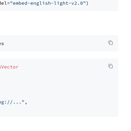
del=
"embed-english-light-v2.0"
GVector
pg://..."
,
