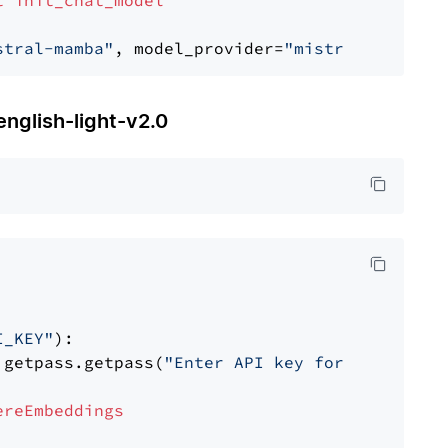
t
init_chat_model
stral-mamba"
, model_provider=
"mistralai"
lish-light-v2.0
I_KEY"
):

 getpass.getpass(
"Enter API key for Cohere: "
ereEmbeddings