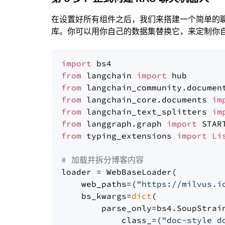
在设置好所有组件之后，我们来搭建一个简单的
库。你可以用你自己的数据集替换它，来定制你自己
import
from
 langchain 
import
from
 langchain_community.documen
from
 langchain_core.documents 
im
from
 langchain_text_splitters 
im
from
 langgraph.graph 
import
from
 typing_extensions 
import
Li
# 加载并拆分博客内容
loader = WebBaseLoader(

    web_paths=(
"https://milvus.i
    bs_kwargs=
dict
(

        parse_only=bs4.SoupStrain
            class_=(
"doc-style d