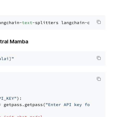
angchain-
text
tral Mamba
alai]"
PI_KEY"
):

= getpass.getpass(
"Enter API key for Mistral 