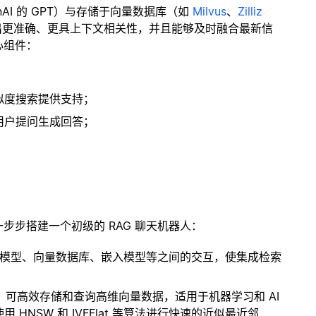
enAI 的 GPT）与存储于向量数据库（如
Milvus
、
Zilliz
出更准确、更具上下文相关性，并且能够及时融合最新信
心组件：
；
似度搜索提供支持；
用户提问生成回答；
一步步搭建一个初级的 RAG 聊天机器人：
言模型、向量数据库、嵌入模型等之间的交互，使集成检索
开源扩展，可高效存储和查询高维向量数据，适用于机器学习和 AI
NSW 和 IVFFlat 等算法进行快速的近似最近邻