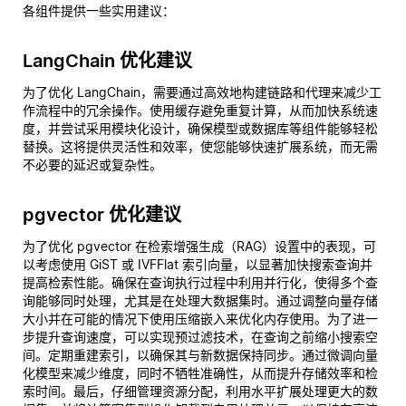
各组件提供一些实用建议：
LangChain 优化建议
为了优化 LangChain，需要通过高效地构建链路和代理来减少工
作流程中的冗余操作。使用缓存避免重复计算，从而加快系统速
度，并尝试采用模块化设计，确保模型或数据库等组件能够轻松
替换。这将提供灵活性和效率，使您能够快速扩展系统，而无需
不必要的延迟或复杂性。
pgvector 优化建议
为了优化 pgvector 在检索增强生成（RAG）设置中的表现，可
以考虑使用 GiST 或 IVFFlat 索引向量，以显著加快搜索查询并
提高检索性能。确保在查询执行过程中利用并行化，使得多个查
询能够同时处理，尤其是在处理大数据集时。通过调整向量存储
大小并在可能的情况下使用压缩嵌入来优化内存使用。为了进一
步提升查询速度，可以实现预过滤技术，在查询之前缩小搜索空
间。定期重建索引，以确保其与新数据保持同步。通过微调向量
化模型来减少维度，同时不牺牲准确性，从而提升存储效率和检
索时间。最后，仔细管理资源分配，利用水平扩展处理更大的数