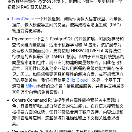
本教程将带你在 Python 环境下，借助以下组件一步步搭建一个
初级的 RAG 聊天机器人：
LangChain
: 一个开源框架，帮助你协调大语言模型、向量数
据库、嵌入模型等之间的交互，使集成检索增强生成（RAG）
管道变得更容易。
Pgvector
: 一个面向 PostgreSQL 的开源扩展，可高效存储和
查询高维向量数据，适用于机器学习和 AI 应用。该扩展专为
处理嵌入数据而设计，支持使用 HNSW 和 IVFFlat 等算法进
行快速的近似最近邻（ANN）搜索。但由于它只是传统搜索的
向量搜索附加组件，而非专门构建的向量数据库，因此在可扩
展性、可用性以及其他企业级应用所需的高级功能方面存在不
足。因此，如果您需要更具扩展性的解决方案，或不想管理自
己的基础设施，我们推荐使用
Zilliz Cloud
，这是一个基于开
源项目
Milvus
构建的全托管向量数据库服务，并提供支持最多
100 万个向量的免费套餐。)
Cohere Command R
: 该模型旨在高性能检索任务中表现出
色，具备理解和生成自然语言的先进能力。它在语义搜索和文
档摘要方面的优势，使其非常适合用于客户支持、内容生成和
知识管理等应用，这些领域对准确性和上下文相关性要求极
高。
Voyage Code 2
: 这个 AI 模型专注于代码生成和编程辅助，