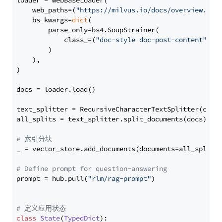
loader = WebBaseLoader(

    web_paths=(
"https://milvus.io/docs/overview.md"
,
    bs_kwargs=
dict
(

        parse_only=bs4.SoupStrainer(

            class_=(
"doc-style doc-post-content"
)

        )

    ),

)

docs = loader.load()

text_splitter = RecursiveCharacterTextSplitter(chun
all_splits = text_splitter.split_documents(docs)

# 索引分块
_ = vector_store.add_documents(documents=all_splits)
# Define prompt for question-answering
prompt = hub.pull(
"rlm/rag-prompt"
)

# 定义应用状态
class
State
(
TypedDict
):
