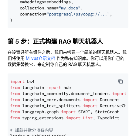
    embeddings=embeddings,

    collection_name=
"my_docs"
,

    connection=
"postgresql+psycopg://..."
,

第 5 步：正式构建 RAG 聊天机器人
在设置好所有组件之后，我们来搭建一个简单的聊天机器人。我
们将使用
Milvus介绍文档
作为私有知识库。你可以用你自己的
数据集替换它，来定制你自己的 RAG 聊天机器人。
import
from
 langchain 
import
from
 langchain_community.document_loaders 
import
from
 langchain_core.documents 
import
from
 langchain_text_splitters 
import
from
 langgraph.graph 
import
from
 typing_extensions 
import
List
, TypedDict

# 加载并拆分博客内容