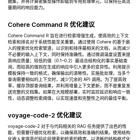
据集，并将计算密集型操作卸载到专用处理单元，以保持在高流
量期间的响应能力。
Cohere Command R 优化建议
Cohere Command R 旨在进行检索增强生成，使高效的上下文
检索和排名对于系统性能至关重要。通过使用 Cohere 的基于嵌
入的搜索优化检索管道，以识别和排序最相关的文档，从而减少
不必要的输入上下文，同时保持准确性。通过微调温度设置来提
高响应质量；较低的值（0.1–0.2）最适合结构化的事实基础查
询，而较高的值则在生成的响应中引入更多的变异性。利用提示
模板保持一致的格式，确保输出的清晰性。实施批处理，当多个
查询需要相似的上下文时，减少冗余的 API 调用。为了提高效
率，缓存顶部查询结果，并利用增量上下文更新，而不是重复发
送完整的文档集。如果在大规模部署，实时监控延迟和响应一致
性，动态调整检索阈值，以实现速度和完整性之间的最佳平衡。
voyage-code-2 优化建议
voyage-code-2 对于与代码相关的 RAG 任务提供了出色的性
能，但需要仔细优化检索，以确保高效和准确的结果。使用结构
化嵌入来提高代码片段搜索和检索的精度。以清晰的结构格式化