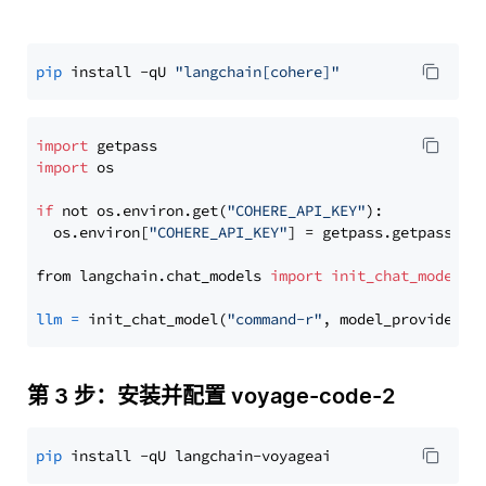
pip
 install -qU 
"langchain[cohere]"
import
import
 os

if
 not os.environ.get(
"COHERE_API_KEY"
):

  os.environ[
"COHERE_API_KEY"
] = getpass.getpass(
"E
from langchain.chat_models 
import
init_chat_model
llm
=
 init_chat_model(
"command-r"
, model_provider=
"
第 3 步：安装并配置 voyage-code-2
pip