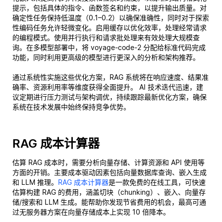
提示，包括具体的指令、函数签名和约束，以提升输出质量。对
确定性任务保持低温度（0.1–0.2）以确保准确性，同时对于探索
性编码任务允许轻微变化。启用缓存以优化效率，处理经常请求
的编程模式。使用并行执行和请求批处理来有效处理大规模查
询。在多模型部署中，将 voyage-code-2 分配给标准代码完成
功能，同时利用更高级的模型进行更深入的分析和架构推荐。
通过系统性实施这些优化方案，RAG 系统将在响应速度、结果准
确率、资源利用率等维度获得全面提升。 AI 技术迭代迅速，建
议定期进行压力测试与架构调优，持续跟踪最新优化方案，确保
系统在技术发展中始终保持竞争优势。
RAG 成本计算器
估算 RAG 成本时，需要分析向量存储、计算资源和 API 使用等
方面的开销。主要成本驱动因素包括向量数据库查询、嵌入生成
和 LLM 推理。
RAG 成本计算器
是一款免费的在线工具，可快速
估算构建 RAG 的费用，涵盖切块（chunking）、嵌入、向量存
储/搜索和 LLM 生成。能帮助你发现节省费用的机会，最高可通
过无服务器方案在向量存储成本上实现 10 倍降本。