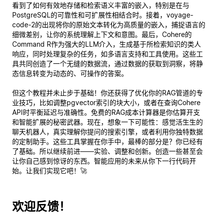
看到了如何有效地存储和检索语义丰富的嵌入，特别是在与
PostgreSQL的可靠性和可扩展性相结合时。接着，voyage-
code-2的出现将你的原始文本转化为高质量的嵌入，捕捉语言的
细微差别，让你的系统理解上下文和意图。最后，Cohere的
Command R作为强大的LLM介入，生成基于所检索知识的类人
响应，同时处理复杂的任务，如多语言支持和工具使用。这些工
具共同创造了一个无缝的数据流，通过数据的获取到洞察，将静
态信息转变为动态的、可操作的答案。
但这个教程并未止步于基础！你还获得了优化你的RAG管道的专
业技巧，比如调整pgvector索引的块大小，或者在查询Cohere
API时平衡延迟与准确性。免费的RAG成本计算器是你估算开支
和智能扩展的秘密武器。现在，想象一下可能性：感觉活生生的
聊天机器人，
真实
理解你提问的搜索引擎，或者利用你独特数据
的定制助手。这些工具掌握在你手中，最棒的部分是？你已经有
了基础。所以继续前进——实验、调整和创新。创造一些甚至会
让你自己感到惊讶的东西。智能应用的未来从你下一行代码开
始。让我们实现它吧！🚀
欢迎反馈！