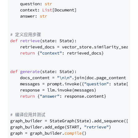
    question: 
str
    context: 
List
[Document]

    answer: 
str
# 定义应用步骤
def
retrieve
(
state: State
):

    retrieved_docs = vector_store.similarity_search
return
 {
"context"
: retrieved_docs}

def
generate
(
state: State
):

    docs_content = 
"\n\n"
.join(doc.page_content 
for
    messages = prompt.invoke({
"question"
: state[
"qu
    response = llm.invoke(messages)

return
 {
"answer"
: response.content}

# 编译应用并测试
graph_builder = StateGraph(State).add_sequence([retr
graph_builder.add_edge(START, 
"retrieve"
)

graph = graph_builder.
compile