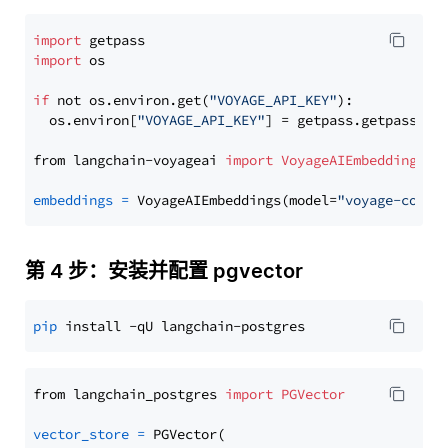
import
import
 os

if
 not os.environ.get(
"VOYAGE_API_KEY"
):

  os.environ[
"VOYAGE_API_KEY"
] = getpass.getpass(
"E
from langchain-voyageai 
import
VoyageAIEmbeddings
embeddings
=
 VoyageAIEmbeddings(model=
"voyage-code-
第 4 步：安装并配置 pgvector
pip
from langchain_postgres 
import
PGVector
vector_store
=
 PGVector(
