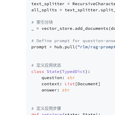
text_splitter = RecursiveCharact
all_splits = text_splitter.split_
# 索引分块
_ = vector_store.add_documents(do
# Define prompt for question-ans
prompt = hub.pull(
"rlm/rag-promp
# 定义应用状态
class
State
(
TypedDict
):

    question: 
str
    context: 
List
[Document]

    answer: 
str
# 定义应用步骤
def
retrieve
(
state: State
):
