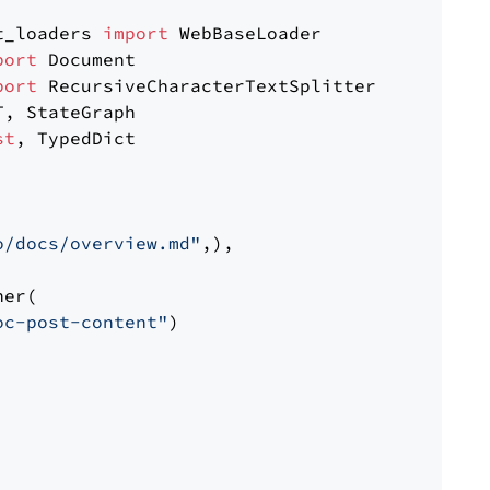
t_loaders 
import
port
port
st
, TypedDict

o/docs/overview.md"
,),

er(

oc-post-content"
)
