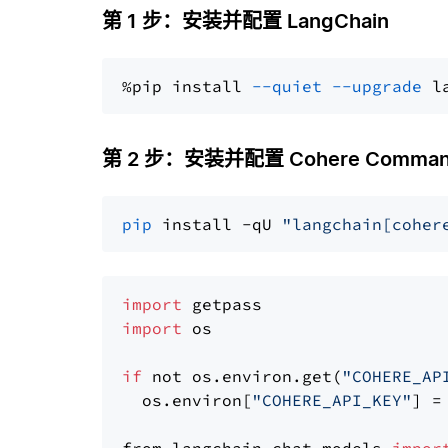
第 1 步：安装并配置 LangChain
%pip install 
--quiet
--upgrade
 l
第 2 步：安装并配置 Cohere Comman
pip
 install -qU 
"langchain[coher
import
import
 os

if
 not os.environ.get(
"COHERE_AP
  os.environ[
"COHERE_API_KEY"
] =