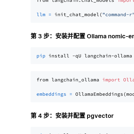
from langchain.chat_models 
impor
llm
=
 init_chat_model(
"command-r
第 3 步：安装并配置 Ollama nomic-em
pip
from langchain_ollama 
import
Oll
embeddings
=
 OllamaEmbeddings(mo
第 4 步：安装并配置 pgvector