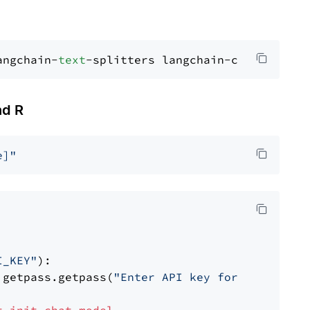
angchain-
text
d R
e]"
I_KEY"
):

 getpass.getpass(
"Enter API key for Cohere: "