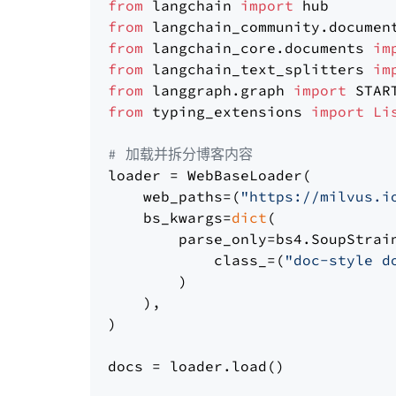
from
 langchain 
import
from
 langchain_community.documen
from
 langchain_core.documents 
im
from
 langchain_text_splitters 
im
from
 langgraph.graph 
import
from
 typing_extensions 
import
Li
# 加载并拆分博客内容
loader = WebBaseLoader(

    web_paths=(
"https://milvus.i
    bs_kwargs=
dict
(

        parse_only=bs4.SoupStrain
            class_=(
"doc-style d
        )

    ),

)

docs = loader.load()
