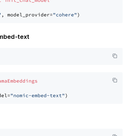
t
init_chat_model
"
, model_provider=
"cohere"
bed-text
amaEmbeddings
del=
"nomic-embed-text"