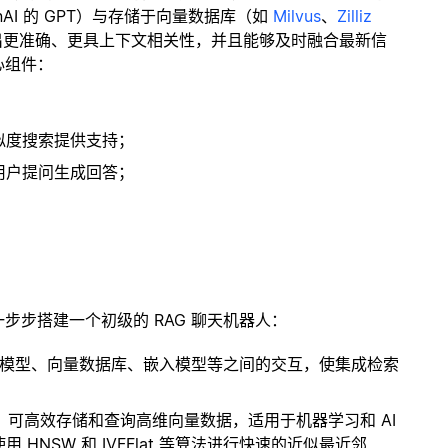
enAI 的 GPT）与存储于向量数据库（如
Milvus
、
Zilliz
出更准确、更具上下文相关性，并且能够及时融合最新信
心组件：
；
似度搜索提供支持；
用户提问生成回答；
一步步搭建一个初级的 RAG 聊天机器人：
言模型、向量数据库、嵌入模型等之间的交互，使集成检索
开源扩展，可高效存储和查询高维向量数据，适用于机器学习和 AI
NSW 和 IVFFlat 等算法进行快速的近似最近邻