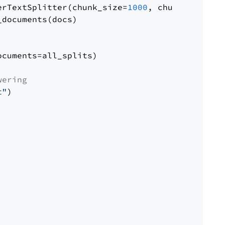
erTextSplitter(chunk_size=
1000
, chunk_overlap
documents(docs)

cuments=all_splits)

wering
t"
)
