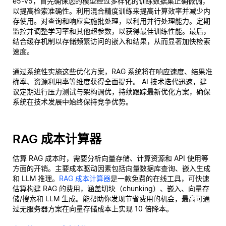
e5-v5，首先确保您的模型经过多样化的训练数据集正确微调，
以提高检索准确性。利用混合精度训练来提高计算效率并减少内
存使用。对查询和响应实施批处理，以利用并行处理能力。定期
监控并调整学习率和其他超参数，以获得最佳训练性能。最后，
结合缓存机制以存储频繁访问的嵌入和结果，从而显著加快检索
速度。
通过系统性实施这些优化方案，RAG 系统将在响应速度、结果准
确率、资源利用率等维度获得全面提升。 AI 技术迭代迅速，建
议定期进行压力测试与架构调优，持续跟踪最新优化方案，确保
系统在技术发展中始终保持竞争优势。
RAG 成本计算器
估算 RAG 成本时，需要分析向量存储、计算资源和 API 使用等
方面的开销。主要成本驱动因素包括向量数据库查询、嵌入生成
和 LLM 推理。
RAG 成本计算器
是一款免费的在线工具，可快速
估算构建 RAG 的费用，涵盖切块（chunking）、嵌入、向量存
储/搜索和 LLM 生成。能帮助你发现节省费用的机会，最高可通
过无服务器方案在向量存储成本上实现 10 倍降本。