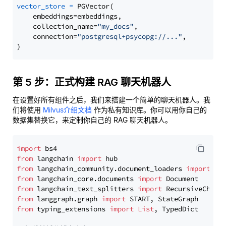
vector_store
=
 PGVector(

    embeddings=embeddings,

    collection_name=
"my_docs"
,

    connection=
"postgresql+psycopg://..."
,

第 5 步：正式构建 RAG 聊天机器人
在设置好所有组件之后，我们来搭建一个简单的聊天机器人。我
们将使用
Milvus介绍文档
作为私有知识库。你可以用你自己的
数据集替换它，来定制你自己的 RAG 聊天机器人。
import
from
 langchain 
import
from
 langchain_community.document_loaders 
import
from
 langchain_core.documents 
import
from
 langchain_text_splitters 
import
from
 langgraph.graph 
import
from
 typing_extensions 
import
List
, TypedDict
