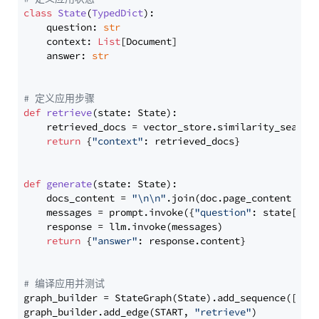
class
State
(
TypedDict
):

    question: 
str
    context: 
List
[Document]

    answer: 
str
# 定义应用步骤
def
retrieve
(
state: State
):

    retrieved_docs = vector_store.similarity_search
return
 {
"context"
: retrieved_docs}

def
generate
(
state: State
):

    docs_content = 
"\n\n"
.join(doc.page_content 
for
    messages = prompt.invoke({
"question"
: state[
"qu
    response = llm.invoke(messages)

return
 {
"answer"
: response.content}

# 编译应用并测试
graph_builder = StateGraph(State).add_sequence([retr
graph_builder.add_edge(START, 
"retrieve"
)
