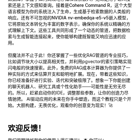
索还是上下文感知查询。接着是
Cohere Command R
，这个大型
语言模型为你的系统注入了生命，生成基于检索数据的人类般的
响应。还有不可忽视的
NVIDIA nv-embedqa-e5-v5
嵌入模型，
它将原始文本转化为丰富的数字表示，确保你的系统以精确的方
式理解上下文。这些工具共同形成了一个动态的管道，把数据检
索与生成智能连接起来，使你能够构建既智能又响应迅速的应
用。
但魔法并不止于此！你还掌握了一些优化RAG管道的专业技巧，
比如调节块大小以提高相关性，并利用pgvector的索引策略实现
闪电般的快速搜索。此外，免费的RAG成本计算器为你提供了一
种实际的方式来估算开支和聪明地扩展。现在，带着这些知识，
你已经准备好进行实验、迭代和突破极限了。想象一下你能创建
的聊天机器人、研究工具或个性化助手——可能性是无穷无尽
的。所以，赶紧启动你的IDE，调整那些参数，让你的创造力尽
情驰骋。 AI驱动应用的未来在你手中塑造，而这个教程只是个开
始。大胆构建，无畏优化，观看你的创意变为现实！🚀
欢迎反馈！