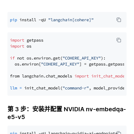
pip
 install -qU 
"langchain[cohere]"
import
import
 os

if
 not os.environ.get(
"COHERE_API_KEY"
):

  os.environ[
"COHERE_API_KEY"
] = getpass.getpass(
"E
from langchain.chat_models 
import
init_chat_model
llm
=
 init_chat_model(
"command-r"
, model_provider=
"
第 3 步：安装并配置 NVIDIA nv-embedqa-
e5-v5
pip