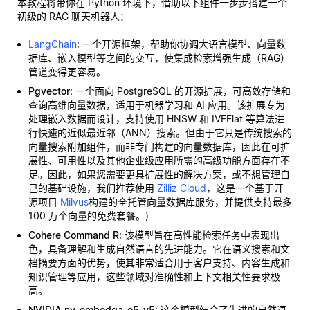
本教程将带你在 Python 环境下，借助以下组件一步步搭建一个
初级的 RAG 聊天机器人：
LangChain
: 一个开源框架，帮助你协调大语言模型、向量数
据库、嵌入模型等之间的交互，使集成检索增强生成（RAG）
管道变得更容易。
Pgvector
: 一个面向 PostgreSQL 的开源扩展，可高效存储和
查询高维向量数据，适用于机器学习和 AI 应用。该扩展专为
处理嵌入数据而设计，支持使用 HNSW 和 IVFFlat 等算法进
行快速的近似最近邻（ANN）搜索。但由于它只是传统搜索的
向量搜索附加组件，而非专门构建的向量数据库，因此在可扩
展性、可用性以及其他企业级应用所需的高级功能方面存在不
足。因此，如果您需要更具扩展性的解决方案，或不想管理自
己的基础设施，我们推荐使用
Zilliz Cloud
，这是一个基于开
源项目
Milvus
构建的全托管向量数据库服务，并提供支持最多
100 万个向量的免费套餐。)
Cohere Command R
: 该模型旨在高性能检索任务中表现出
色，具备理解和生成自然语言的先进能力。它在语义搜索和文
档摘要方面的优势，使其非常适合用于客户支持、内容生成和
知识管理等应用，这些领域对准确性和上下文相关性要求极
高。
NVIDIA nv-embedqa-e5-v5
: 这个模型结合了先进的自然语