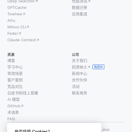
Deep Searcher
性能测试
GPTCache
数据迁移
Towhee
应用集成
Attu
Milvus CLI
Feder
Claude Context
资源
公司
博客
关于我们
学习中心
招贤纳士
热招中
常用场景
新闻中心
客户案例
合作伙伴
竞品对比
活动
白皮书和线上直播
联系商务
AI 模型
GitHub
术语表
FAQ
使用条款
·
个人信息保护政策
·
数据安全政策
LF AI、LF AI & Data、Milvus，以及相关的开源项目名称为 Linux
是否接受 Cookies？