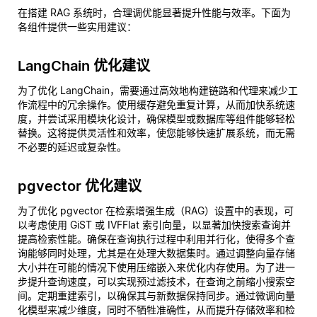
在搭建 RAG 系统时，合理调优能显著提升性能与效率。下面为
各组件提供一些实用建议：
LangChain 优化建议
为了优化 LangChain，需要通过高效地构建链路和代理来减少工
作流程中的冗余操作。使用缓存避免重复计算，从而加快系统速
度，并尝试采用模块化设计，确保模型或数据库等组件能够轻松
替换。这将提供灵活性和效率，使您能够快速扩展系统，而无需
不必要的延迟或复杂性。
pgvector 优化建议
为了优化 pgvector 在检索增强生成（RAG）设置中的表现，可
以考虑使用 GiST 或 IVFFlat 索引向量，以显著加快搜索查询并
提高检索性能。确保在查询执行过程中利用并行化，使得多个查
询能够同时处理，尤其是在处理大数据集时。通过调整向量存储
大小并在可能的情况下使用压缩嵌入来优化内存使用。为了进一
步提升查询速度，可以实现预过滤技术，在查询之前缩小搜索空
间。定期重建索引，以确保其与新数据保持同步。通过微调向量
化模型来减少维度，同时不牺牲准确性，从而提升存储效率和检