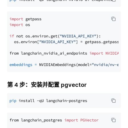
import
import
 os

if
 not os.environ.get(
"NVIDIA_API_KEY"
):

  os.environ[
"NVIDIA_API_KEY"
] = getpass.getpass(
"E
from langchain_nvidia_ai_endpoints 
import
NVIDIAEmb
embeddings
=
 NVIDIAEmbeddings(model=
"nvidia/nv-embe
第 4 步：安装并配置 pgvector
pip
from langchain_postgres 
import
PGVector