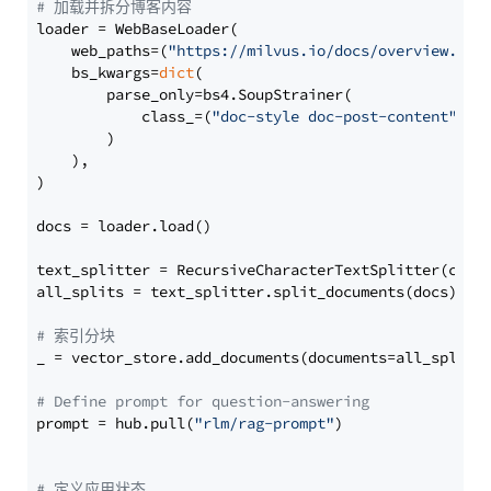
# 加载并拆分博客内容
loader = WebBaseLoader(

    web_paths=(
"https://milvus.io/docs/overview.md"
,
    bs_kwargs=
dict
(

        parse_only=bs4.SoupStrainer(

            class_=(
"doc-style doc-post-content"
)

        )

    ),

)

docs = loader.load()

text_splitter = RecursiveCharacterTextSplitter(chun
all_splits = text_splitter.split_documents(docs)

# 索引分块
_ = vector_store.add_documents(documents=all_splits)
# Define prompt for question-answering
prompt = hub.pull(
"rlm/rag-prompt"
)

# 定义应用状态