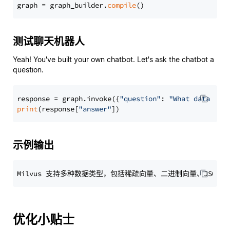
graph = graph_builder.
compile
测试聊天机器人
Yeah! You've built your own chatbot. Let's ask the chatbot a
question.
response = graph.invoke({
"question"
: 
"What data typ
print
(response[
"answer"
示例输出
优化小贴士