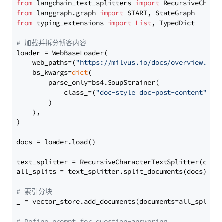
from
 langchain_text_splitters 
import
from
 langgraph.graph 
import
from
 typing_extensions 
import
List
, TypedDict

# 加载并拆分博客内容
loader = WebBaseLoader(

    web_paths=(
"https://milvus.io/docs/overview.md"
,
    bs_kwargs=
dict
(

        parse_only=bs4.SoupStrainer(

            class_=(
"doc-style doc-post-content"
)

        )

    ),

)

docs = loader.load()

text_splitter = RecursiveCharacterTextSplitter(chun
all_splits = text_splitter.split_documents(docs)

# 索引分块
_ = vector_store.add_documents(documents=all_splits)
# Define prompt for question-answering