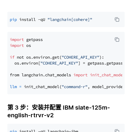
pip
 install -qU 
"langchain[cohere]"
import
import
 os

if
 not os.environ.get(
"COHERE_API_KEY"
):

  os.environ[
"COHERE_API_KEY"
] = getpass.getpass(
"E
from langchain.chat_models 
import
init_chat_model
llm
=
 init_chat_model(
"command-r"
, model_provider=
"
第 3 步：安装并配置 IBM slate-125m-
english-rtrvr-v2
pip