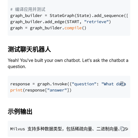
# 编译应用并测试
graph_builder = StateGraph(State).add_sequence([retr
graph_builder.add_edge(START, 
"retrieve"
)

graph = graph_builder.
compile
测试聊天机器人
Yeah! You've built your own chatbot. Let's ask the chatbot a
question.
response = graph.invoke({
"question"
: 
"What data typ
print
(response[
"answer"
示例输出