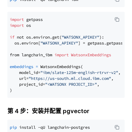
import
import
 os

if
 not os.environ.get(
"WATSONX_APIKEY"
):

  os.environ[
"WATSONX_APIKEY"
] = getpass.getpass(
"E
from langchain_ibm 
import
WatsonxEmbeddings
embeddings
=
 WatsonxEmbeddings(

    model_id=
"ibm/slate-125m-english-rtrvr-v2"
,

    url=
"https://us-south.ml.cloud.ibm.com"
,

    project_id=
"<WATSONX PROJECT_ID>"
,

第 4 步：安装并配置 pgvector
pip