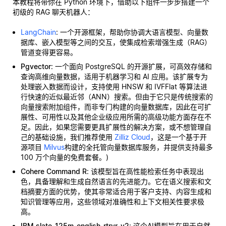
本教程将带你在 Python 环境下，借助以下组件一步步搭建一个
初级的 RAG 聊天机器人：
LangChain
: 一个开源框架，帮助你协调大语言模型、向量数
据库、嵌入模型等之间的交互，使集成检索增强生成（RAG）
管道变得更容易。
Pgvector
: 一个面向 PostgreSQL 的开源扩展，可高效存储和
查询高维向量数据，适用于机器学习和 AI 应用。该扩展专为
处理嵌入数据而设计，支持使用 HNSW 和 IVFFlat 等算法进
行快速的近似最近邻（ANN）搜索。但由于它只是传统搜索的
向量搜索附加组件，而非专门构建的向量数据库，因此在可扩
展性、可用性以及其他企业级应用所需的高级功能方面存在不
足。因此，如果您需要更具扩展性的解决方案，或不想管理自
己的基础设施，我们推荐使用
Zilliz Cloud
，这是一个基于开
源项目
Milvus
构建的全托管向量数据库服务，并提供支持最多
100 万个向量的免费套餐。)
Cohere Command R
: 该模型旨在高性能检索任务中表现出
色，具备理解和生成自然语言的先进能力。它在语义搜索和文
档摘要方面的优势，使其非常适合用于客户支持、内容生成和
知识管理等应用，这些领域对准确性和上下文相关性要求极
高。
IBM slate-125m-english-rtrvr-v2
: 这个AI模型旨在用于自然