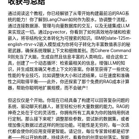
收获与总结
通过阅读这个教程，你已经解锁了从零开始构建最前沿的RAG系
统的能力！你了解到LangChain如何作为胶水，协调整个流程，
通过连接数据源、管理与向量数据库的交互，以及无缝集成LLM
来实现这一切。通过pgvector，你看到了如何高效地存储和检索
嵌入，将非结构化文本转化为可搜索的知识。IBM的slate-125m-
english-rtrvr-v2嵌入模型成为你将句子转化为丰富数值表示的秘
密武器，确保系统理解上下文和细微差别。而Cohere Command
R则充当了大脑，生成自然且信息丰富的人类响应。结合这些工
具，创建了一个动态循环：检索最相关的信息，增强LLM的知
识，并生成既准确又考虑上下文的答案。你甚至获得了一些优化
性能的专业技巧，比如调整块大小和过滤结果，以在速度和准确
性之间取得平衡——此外，你还探索了那个免费的RAG成本计算
器，帮助你聪明地扩展规模，而不会破产！
但这仅仅是个开始。你现在已经具备了构建可以回答复杂问题的
系统、驱动聊天机器人，甚至轻松分析大量数据的能力。RAG的
神奇之处在于它的灵活性，你拥有所有工具来为你的独特用例进
行定制。那么接下来呢？调整那些参数，尝试新的数据集，或者
增加像元数据过滤这样的附加功能。可能性是无穷的，每一次迭
代都会使你的应用变得更智能。请记住，每位专家曾经都是初学
者——所以开始构建，持续迭代，看看你的创意如何落实。智能