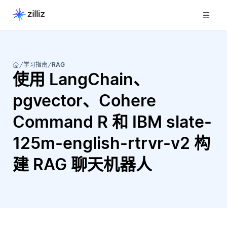
学习指南
RAG
使用 LangChain、
pgvector、Cohere
Command R 和 IBM slate-
125m-english-rtrvr-v2 构
建 RAG 聊天机器人