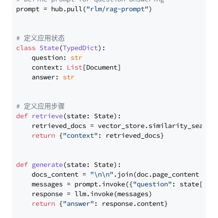
prompt = hub.pull(
"rlm/rag-prompt"
)

# 定义应用状态
class
State
(
TypedDict
):

    question: 
str
    context: 
List
[Document]

    answer: 
str
# 定义应用步骤
def
retrieve
(
state: State
):

    retrieved_docs = vector_store.similarity_search
return
 {
"context"
: retrieved_docs}

def
generate
(
state: State
):

    docs_content = 
"\n\n"
.join(doc.page_content 
for
    messages = prompt.invoke({
"question"
: state[
"qu
    response = llm.invoke(messages)

return
 {
"answer"
: response.content}
