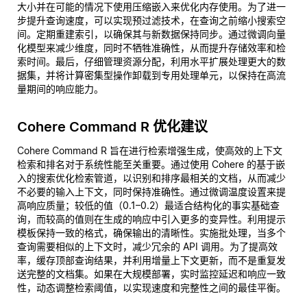
大小并在可能的情况下使用压缩嵌入来优化内存使用。为了进一
步提升查询速度，可以实现预过滤技术，在查询之前缩小搜索空
间。定期重建索引，以确保其与新数据保持同步。通过微调向量
化模型来减少维度，同时不牺牲准确性，从而提升存储效率和检
索时间。最后，仔细管理资源分配，利用水平扩展处理更大的数
据集，并将计算密集型操作卸载到专用处理单元，以保持在高流
量期间的响应能力。
Cohere Command R 优化建议
Cohere Command R 旨在进行检索增强生成，使高效的上下文
检索和排名对于系统性能至关重要。通过使用 Cohere 的基于嵌
入的搜索优化检索管道，以识别和排序最相关的文档，从而减少
不必要的输入上下文，同时保持准确性。通过微调温度设置来提
高响应质量；较低的值（0.1–0.2）最适合结构化的事实基础查
询，而较高的值则在生成的响应中引入更多的变异性。利用提示
模板保持一致的格式，确保输出的清晰性。实施批处理，当多个
查询需要相似的上下文时，减少冗余的 API 调用。为了提高效
率，缓存顶部查询结果，并利用增量上下文更新，而不是重复发
送完整的文档集。如果在大规模部署，实时监控延迟和响应一致
性，动态调整检索阈值，以实现速度和完整性之间的最佳平衡。