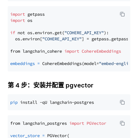
import
import
 os

if
 not os.environ.get(
"COHERE_API_KEY"
):

  os.environ[
"COHERE_API_KEY"
] = getpass.getpass(
"E
from langchain_cohere 
import
CohereEmbeddings
embeddings
=
 CohereEmbeddings(model=
"embed-english-
第 4 步：安装并配置 pgvector
pip
from langchain_postgres 
import
PGVector
vector_store
=
 PGVector(
