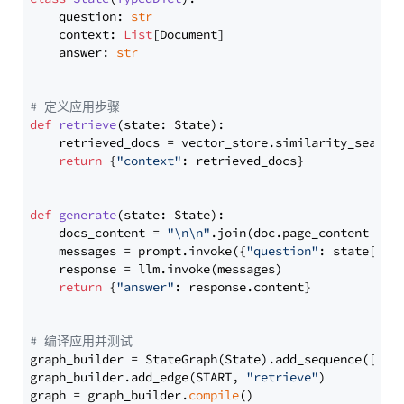
    question: 
str
    context: 
List
[Document]

    answer: 
str
# 定义应用步骤
def
retrieve
(
state: State
):

    retrieved_docs = vector_store.similarity_search
return
 {
"context"
: retrieved_docs}

def
generate
(
state: State
):

    docs_content = 
"\n\n"
.join(doc.page_content 
for
    messages = prompt.invoke({
"question"
: state[
"qu
    response = llm.invoke(messages)

return
 {
"answer"
: response.content}

# 编译应用并测试
graph_builder = StateGraph(State).add_sequence([retr
graph_builder.add_edge(START, 
"retrieve"
)

graph = graph_builder.
compile