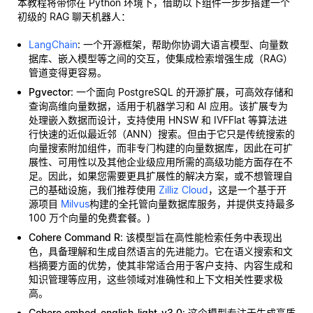
本教程将带你在 Python 环境下，借助以下组件一步步搭建一个
初级的 RAG 聊天机器人：
LangChain
: 一个开源框架，帮助你协调大语言模型、向量数
据库、嵌入模型等之间的交互，使集成检索增强生成（RAG）
管道变得更容易。
Pgvector
: 一个面向 PostgreSQL 的开源扩展，可高效存储和
查询高维向量数据，适用于机器学习和 AI 应用。该扩展专为
处理嵌入数据而设计，支持使用 HNSW 和 IVFFlat 等算法进
行快速的近似最近邻（ANN）搜索。但由于它只是传统搜索的
向量搜索附加组件，而非专门构建的向量数据库，因此在可扩
展性、可用性以及其他企业级应用所需的高级功能方面存在不
足。因此，如果您需要更具扩展性的解决方案，或不想管理自
己的基础设施，我们推荐使用
Zilliz Cloud
，这是一个基于开
源项目
Milvus
构建的全托管向量数据库服务，并提供支持最多
100 万个向量的免费套餐。)
Cohere Command R
: 该模型旨在高性能检索任务中表现出
色，具备理解和生成自然语言的先进能力。它在语义搜索和文
档摘要方面的优势，使其非常适合用于客户支持、内容生成和
知识管理等应用，这些领域对准确性和上下文相关性要求极
高。
Cohere embed-english-light-v3.0
: 这个模型专注于生成高质