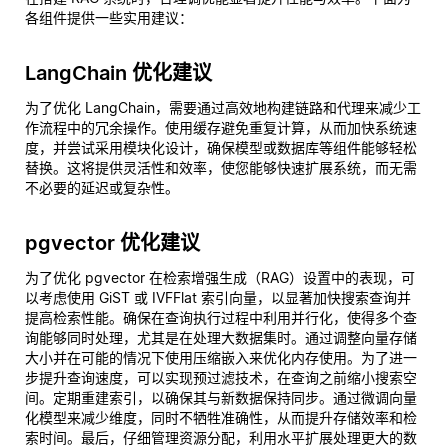
各组件提供一些实用建议：
LangChain 优化建议
为了优化 LangChain，需要通过高效地构建链路和代理来减少工
作流程中的冗余操作。使用缓存避免重复计算，从而加快系统速
度，并尝试采用模块化设计，确保模型或数据库等组件能够轻松
替换。这将提供灵活性和效率，使您能够快速扩展系统，而无需
不必要的延迟或复杂性。
pgvector 优化建议
为了优化 pgvector 在检索增强生成（RAG）设置中的表现，可
以考虑使用 GiST 或 IVFFlat 索引向量，以显著加快搜索查询并
提高检索性能。确保在查询执行过程中利用并行化，使得多个查
询能够同时处理，尤其是在处理大数据集时。通过调整向量存储
大小并在可能的情况下使用压缩嵌入来优化内存使用。为了进一
步提升查询速度，可以实现预过滤技术，在查询之前缩小搜索空
间。定期重建索引，以确保其与新数据保持同步。通过微调向量
化模型来减少维度，同时不牺牲准确性，从而提升存储效率和检
索时间。最后，仔细管理资源分配，利用水平扩展处理更大的数