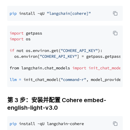
pip
 install -qU 
"langchain[cohere]"
import
import
 os

if
 not os.environ.get(
"COHERE_API_KEY"
):

  os.environ[
"COHERE_API_KEY"
] = getpass.getpass(
"E
from langchain.chat_models 
import
init_chat_model
llm
=
 init_chat_model(
"command-r"
, model_provider=
"
第 3 步：安装并配置 Cohere embed-
english-light-v3.0
pip