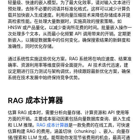
轻量级、快速的嵌入模型。为了最大化效率，请对输入文本进行
预处理，去除不必要的词语并标准化格式，这样可以减少计算负
载并加快嵌入生成速度。利用向量压缩技术来降低存储成本并提
高检索性能。在处理大量数据时，实施高效的搜索策略，如
HNSW 或产品量化，以减少查询所花费的时间。批量嵌入操作一
次处理多个文本，从而最小化频繁 API 调用带来的开销。定期更
新嵌入，以捕捉数据集中的任何变化，确保搜索结果的新鲜度和
准确性，同时优化存储。
通过系统性实施这些优化方案，RAG 系统将在响应速度、结果准
确率、资源利用率等维度获得全面提升。 AI 技术迭代迅速，建
议定期进行压力测试与架构调优，持续跟踪最新优化方案，确保
系统在技术发展中始终保持竞争优势。
RAG 成本计算器
估算 RAG 成本时，需要分析向量存储、计算资源和 API 使用等
方面的开销。主要成本驱动因素包括向量数据库查询、嵌入生成
和 LLM 推理。
RAG 成本计算器
是一款免费的在线工具，可快速
估算构建 RAG 的费用，涵盖切块（chunking）、嵌入、向量存
储/搜索和 LLM 生成。能帮助你发现节省费用的机会，最高可通