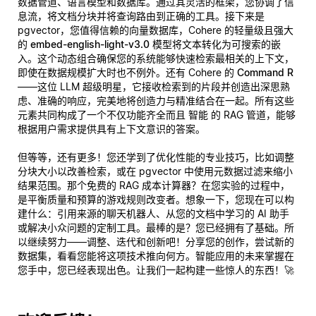
数据管道、语言模型和数据库。通过其灵活的框架，您协调了信
息流，将文档分块并将查询路由到正确的工具。接下来是
pgvector，您值得信赖的向量数据库，Cohere 的轻量级且强大
的
embed-english-light-v3.0
模型将文本转化为可搜索的嵌
入。这个动态组合确保您的系统能够快速检索最相关的上下文，
即使在数据规模扩大时也不例外。还有 Cohere 的
Command R
——这位 LLM 超级明星，它接收检索到的片段并创造出深思熟
虑、准确的响应，完美地将创造力与精准结合在一起。所有这些
元素共同构成了一个不仅功能齐全而且
智能
的 RAG 管道，能够
根据用户需求提供具有上下文意识的答案。
但等等，还有更多！您还学到了优化性能的专业技巧，比如调整
分块大小以改善检索，或在 pgvector 中使用元数据过滤来缩小
结果范围。那个免费的 RAG 成本计算器？在您实验的过程中，
是平衡质量和预算的游戏规则改变者。想象一下，您现在可以构
建什么：引用来源的聊天机器人、从您的文档中学习的 AI 助手
或解决小众问题的定制工具。最棒的是？您已经拥有了基础。所
以继续努力——调整、迭代和创新吧！分享您的创作，尝试新的
数据集，看看您能将这项技术推向何方。智能应用的未来掌握在
您手中，您已经表现出色。让我们一起构建一些惊人的东西！🚀