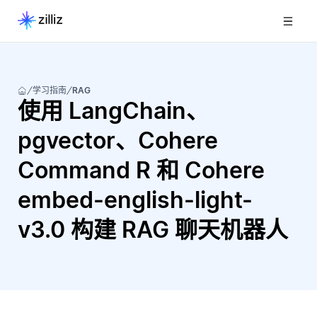
学习指南
RAG
使用 LangChain、
pgvector、Cohere
Command R 和 Cohere
embed-english-light-
v3.0 构建 RAG 聊天机器人