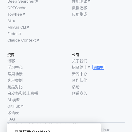
Deep Searcher
性能测试
GPTCache
数据迁移
Towhee
应用集成
Attu
Milvus CLI
Feder
Claude Context
资源
公司
博客
关于我们
学习中心
招贤纳士
热招中
常用场景
新闻中心
客户案例
合作伙伴
竞品对比
活动
白皮书和线上直播
联系商务
AI 模型
GitHub
术语表
FAQ
使用条款
·
个人信息保护政策
·
数据安全政策
LF AI、LF AI & Data、Milvus，以及相关的开源项目名称为 Linux