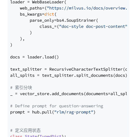
loader = WebBaseLoader(

    web_paths=(
"https://milvus.io/docs/overview.md"
,
    bs_kwargs=
dict
(

        parse_only=bs4.SoupStrainer(

            class_=(
"doc-style doc-post-content"
)

        )

    ),

)

docs = loader.load()

text_splitter = RecursiveCharacterTextSplitter(chun
all_splits = text_splitter.split_documents(docs)

# 索引分块
_ = vector_store.add_documents(documents=all_splits)
# Define prompt for question-answering
prompt = hub.pull(
"rlm/rag-prompt"
)

# 定义应用状态
class
State
(
TypedDict
):
