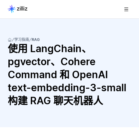
学习指南
RAG
使用 LangChain、
pgvector、Cohere
Command 和 OpenAI
text-embedding-3-small
构建 RAG 聊天机器人