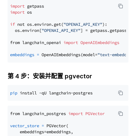
import
import
 os

if
 not os.environ.get(
"OPENAI_API_KEY"
):

  os.environ[
"OPENAI_API_KEY"
] = getpass.getpass(
"E
from langchain_openai 
import
OpenAIEmbeddings
embeddings
=
 OpenAIEmbeddings(model=
"text-embedding
第 4 步：安装并配置 pgvector
pip
from langchain_postgres 
import
PGVector
vector_store
=
 PGVector(

    embeddings=embeddings,
