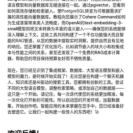
语言模型和向量数据库无缝连接在一起。通过
pgvector
，您看到
如何高效存储和检索嵌入，使PostgreSQL转变为可根据需求扩
展的高性能向量数据库。教程向您展示了
Cohere Command
如何
为生成答案带来类人流畅度，而
OpenAI的text-embedding-3-
small
模型则将文本转换为丰富的语义嵌入——确保您的系统能够
深入理解上下文。这些工具共同构建了一个不仅功能强大而且
智
能
的RAG管道，从您的数据中提取实时洞察，提供自然且有见地
的响应。您还掌握了优化技巧，比如调节嵌入的块大小和权衡成
本与性能之间的关系，甚至还发现了一个
免费的RAG成本计算
器
，帮助您的项目保持预算友好而不牺牲质量。
现在，您已经见识到了集成框架、数据库、大型语言模型和嵌入
模型的魔力，是时候开始实践了！无论您是在构建一个聊天机器
人、知识库还是AI驱动的搜索工具，您都拥有创新的工具。尝试
不同的大型语言模型，调整检索策略，或添加自己的数据层——
这只是一个开始。请记住，每一次迭代使您的系统更加精准，每
一次优化打开新的可能性。所以启动您的开发环境，加载数据
集，开始创作吧。智能应用的未来掌握在您手中，您已经准备好
去塑造它。让我们一起构建一些惊人的东西吧！🚀