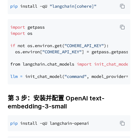
pip
 install -qU 
"langchain[cohere]"
import
import
 os

if
 not os.environ.get(
"COHERE_API_KEY"
):

  os.environ[
"COHERE_API_KEY"
] = getpass.getpass(
"E
from langchain.chat_models 
import
init_chat_model
llm
=
 init_chat_model(
"command"
, model_provider=
"co
第 3 步：安装并配置 OpenAI text-
embedding-3-small
pip