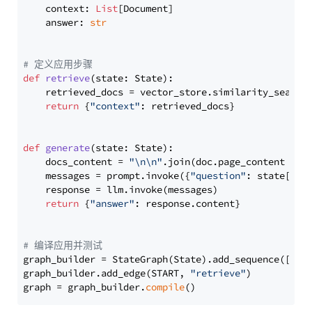
    context: 
List
[Document]

    answer: 
str
# 定义应用步骤
def
retrieve
(
state: State
):

    retrieved_docs = vector_store.similarity_search
return
 {
"context"
: retrieved_docs}

def
generate
(
state: State
):

    docs_content = 
"\n\n"
.join(doc.page_content 
for
    messages = prompt.invoke({
"question"
: state[
"qu
    response = llm.invoke(messages)

return
 {
"answer"
: response.content}

# 编译应用并测试
graph_builder = StateGraph(State).add_sequence([retr
graph_builder.add_edge(START, 
"retrieve"
)

graph = graph_builder.
compile