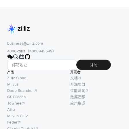
business@zilliz.com
4000-zilliz（4000945549）
订阅
产品
开发者
Zilliz Cloud
文档
Milvus
开源项目
Deep Searcher
性能测试
GPTCache
数据迁移
Towhee
应用集成
Attu
Milvus CLI
Feder
Claude Context