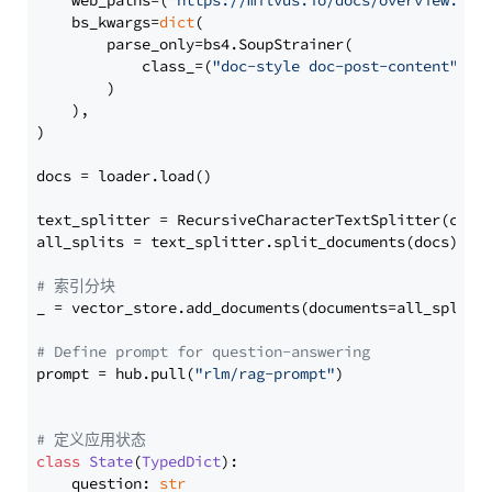
    web_paths=(
"https://milvus.io/docs/overview.md"
,
    bs_kwargs=
dict
(

        parse_only=bs4.SoupStrainer(

            class_=(
"doc-style doc-post-content"
)

        )

    ),

)

docs = loader.load()

text_splitter = RecursiveCharacterTextSplitter(chun
all_splits = text_splitter.split_documents(docs)

# 索引分块
_ = vector_store.add_documents(documents=all_splits)
# Define prompt for question-answering
prompt = hub.pull(
"rlm/rag-prompt"
)

# 定义应用状态
class
State
(
TypedDict
):

    question: 
str