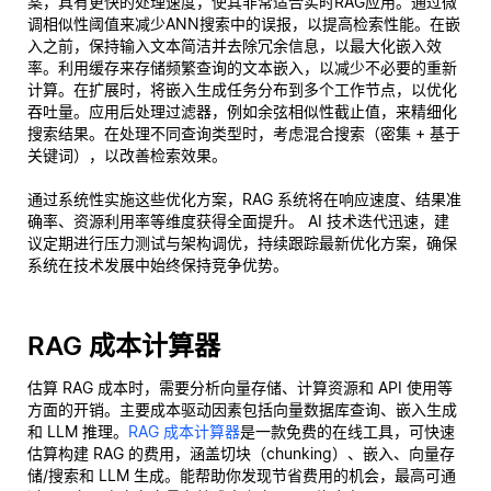
案，具有更快的处理速度，使其非常适合实时RAG应用。通过微
调相似性阈值来减少ANN搜索中的误报，以提高检索性能。在嵌
入之前，保持输入文本简洁并去除冗余信息，以最大化嵌入效
率。利用缓存来存储频繁查询的文本嵌入，以减少不必要的重新
计算。在扩展时，将嵌入生成任务分布到多个工作节点，以优化
吞吐量。应用后处理过滤器，例如余弦相似性截止值，来精细化
搜索结果。在处理不同查询类型时，考虑混合搜索（密集 + 基于
关键词），以改善检索效果。
通过系统性实施这些优化方案，RAG 系统将在响应速度、结果准
确率、资源利用率等维度获得全面提升。 AI 技术迭代迅速，建
议定期进行压力测试与架构调优，持续跟踪最新优化方案，确保
系统在技术发展中始终保持竞争优势。
RAG 成本计算器
估算 RAG 成本时，需要分析向量存储、计算资源和 API 使用等
方面的开销。主要成本驱动因素包括向量数据库查询、嵌入生成
和 LLM 推理。
RAG 成本计算器
是一款免费的在线工具，可快速
估算构建 RAG 的费用，涵盖切块（chunking）、嵌入、向量存
储/搜索和 LLM 生成。能帮助你发现节省费用的机会，最高可通