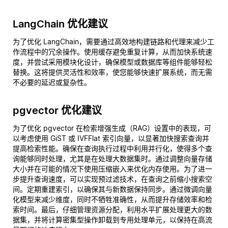
LangChain 优化建议
为了优化 LangChain，需要通过高效地构建链路和代理来减少工
作流程中的冗余操作。使用缓存避免重复计算，从而加快系统速
度，并尝试采用模块化设计，确保模型或数据库等组件能够轻松
替换。这将提供灵活性和效率，使您能够快速扩展系统，而无需
不必要的延迟或复杂性。
pgvector 优化建议
为了优化 pgvector 在检索增强生成（RAG）设置中的表现，可
以考虑使用 GiST 或 IVFFlat 索引向量，以显著加快搜索查询并
提高检索性能。确保在查询执行过程中利用并行化，使得多个查
询能够同时处理，尤其是在处理大数据集时。通过调整向量存储
大小并在可能的情况下使用压缩嵌入来优化内存使用。为了进一
步提升查询速度，可以实现预过滤技术，在查询之前缩小搜索空
间。定期重建索引，以确保其与新数据保持同步。通过微调向量
化模型来减少维度，同时不牺牲准确性，从而提升存储效率和检
索时间。最后，仔细管理资源分配，利用水平扩展处理更大的数
据集，并将计算密集型操作卸载到专用处理单元，以保持在高流