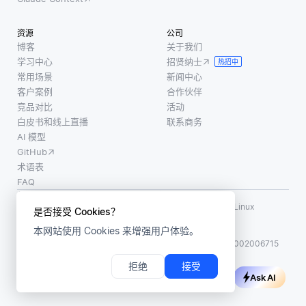
资源
公司
博客
关于我们
学习中心
招贤纳士
热招中
常用场景
新闻中心
客户案例
合作伙伴
竞品对比
活动
白皮书和线上直播
联系商务
AI 模型
GitHub
术语表
FAQ
使用条款
·
个人信息保护政策
·
数据安全政策
LF AI、LF AI & Data、Milvus，以及相关的开源项目名称为 Linux
是否接受 Cookies？
Foundation 所有商标
本网站使用 Cookies 来增强用户体验。
版权所有 ©2026 上海赜睿信息科技有限公司保留所有权利
ICP 备案:
沪ICP备2023014543号-1
沪公网安备31011002006715
拒绝
接受
Ask AI