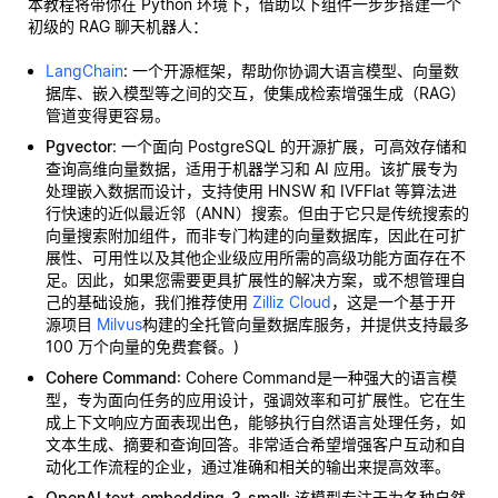
本教程将带你在 Python 环境下，借助以下组件一步步搭建一个
初级的 RAG 聊天机器人：
LangChain
: 一个开源框架，帮助你协调大语言模型、向量数
据库、嵌入模型等之间的交互，使集成检索增强生成（RAG）
管道变得更容易。
Pgvector
: 一个面向 PostgreSQL 的开源扩展，可高效存储和
查询高维向量数据，适用于机器学习和 AI 应用。该扩展专为
处理嵌入数据而设计，支持使用 HNSW 和 IVFFlat 等算法进
行快速的近似最近邻（ANN）搜索。但由于它只是传统搜索的
向量搜索附加组件，而非专门构建的向量数据库，因此在可扩
展性、可用性以及其他企业级应用所需的高级功能方面存在不
足。因此，如果您需要更具扩展性的解决方案，或不想管理自
己的基础设施，我们推荐使用
Zilliz Cloud
，这是一个基于开
源项目
Milvus
构建的全托管向量数据库服务，并提供支持最多
100 万个向量的免费套餐。)
Cohere Command
: Cohere Command是一种强大的语言模
型，专为面向任务的应用设计，强调效率和可扩展性。它在生
成上下文响应方面表现出色，能够执行自然语言处理任务，如
文本生成、摘要和查询回答。非常适合希望增强客户互动和自
动化工作流程的企业，通过准确和相关的输出来提高效率。
OpenAI text-embedding-3-small
: 该模型专注于为各种自然