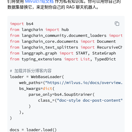
们将使用
Milvus介绍文档
作为私有知识库。你可以用你自己的
数据集替换它，来定制你自己的 RAG 聊天机器人。
import
from
 langchain 
import
from
 langchain_community.document_loaders 
import
from
 langchain_core.documents 
import
from
 langchain_text_splitters 
import
from
 langgraph.graph 
import
from
 typing_extensions 
import
List
, TypedDict

# 加载并拆分博客内容
loader = WebBaseLoader(

    web_paths=(
"https://milvus.io/docs/overview.md"
,
    bs_kwargs=
dict
(

        parse_only=bs4.SoupStrainer(

            class_=(
"doc-style doc-post-content"
)

        )

    ),

)

docs = loader.load()
