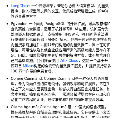
LangChain
: 一个开源框架，帮助你协调大语言模型、向量数
据库、嵌入模型等之间的交互，使集成检索增强生成（RAG）
管道变得更容易。
Pgvector
: 一个面向 PostgreSQL 的开源扩展，可高效存储和
查询高维向量数据，适用于机器学习和 AI 应用。该扩展专为
处理嵌入数据而设计，支持使用 HNSW 和 IVFFlat 等算法进
行快速的近似最近邻（ANN）搜索。但由于它只是传统搜索的
向量搜索附加组件，而非专门构建的向量数据库，因此在可扩
展性、可用性以及其他企业级应用所需的高级功能方面存在不
足。因此，如果您需要更具扩展性的解决方案，或不想管理自
己的基础设施，我们推荐使用
Zilliz Cloud
，这是一个基于开
源项目
Milvus
构建的全托管向量数据库服务，并提供支持最多
100 万个向量的免费套餐。)
Cohere Command
: Cohere Command是一种强大的语言模
型，专为面向任务的应用设计，强调效率和可扩展性。它在生
成上下文响应方面表现出色，能够执行自然语言处理任务，如
文本生成、摘要和查询回答。非常适合希望增强客户互动和自
动化工作流程的企业，通过准确和相关的输出来提高效率。
Ollama bge-m3
: Ollama bge-m3 是一个强大的语言模型，
旨在处理复杂的自然语言理解和生成任务。它在提供上下文回
应方面表现出色，因此非常适合用于聊天机器人、内容创作和