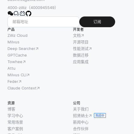
4000-zilliz（4000945549）
订阅
产品
开发者
Zilliz Cloud
文档
Milvus
开源项目
Deep Searcher
性能测试
GPTCache
数据迁移
Towhee
应用集成
Attu
Milvus CLI
Feder
Claude Context
资源
公司
博客
关于我们
学习中心
招贤纳士
热招中
常用场景
新闻中心
客户案例
合作伙伴