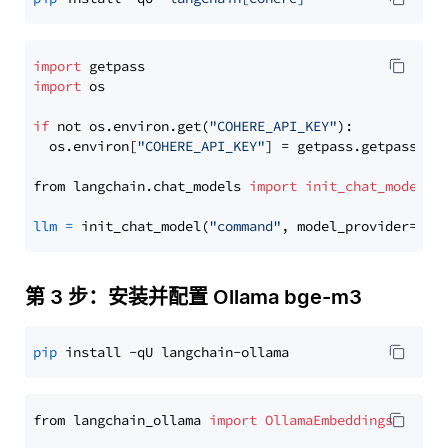
import
import
 os

if
 not os.environ.get(
"COHERE_API_KEY"
):

  os.environ[
"COHERE_API_KEY"
] = getpass.getpass(
"E
from langchain.chat_models 
import
init_chat_model
llm
=
 init_chat_model(
"command"
, model_provider=
"co
第 3 步：安装并配置 Ollama bge-m3
pip
from langchain_ollama 
import
OllamaEmbeddings