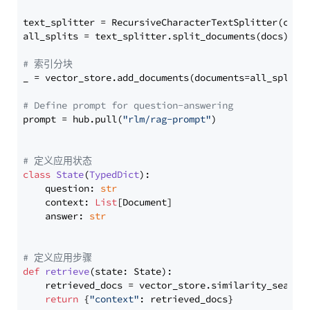
text_splitter = RecursiveCharacterTextSplitter(chun
all_splits = text_splitter.split_documents(docs)

# 索引分块
_ = vector_store.add_documents(documents=all_splits)
# Define prompt for question-answering
prompt = hub.pull(
"rlm/rag-prompt"
)

# 定义应用状态
class
State
(
TypedDict
):

    question: 
str
    context: 
List
[Document]

    answer: 
str
# 定义应用步骤
def
retrieve
(
state: State
):

    retrieved_docs = vector_store.similarity_search
return
 {
"context"
: retrieved_docs}
