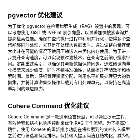
pgvector 优化建议
为了优化 pgvector 在检索增强生成（RAG）设置中的表现，可
以考虑使用 GiST 或 IVFFlat 索引向量，以显著加快搜索查询并
提高检索性能。确保在查询执行过程中利用并行化，使得多个查
询能够同时处理，尤其是在处理大数据集时。通过调整向量存储
大小并在可能的情况下使用压缩嵌入来优化内存使用。为了进一
步提升查询速度，可以实现预过滤技术，在查询之前缩小搜索空
间。定期重建索引，以确保其与新数据保持同步。通过微调向量
化模型来减少维度，同时不牺牲准确性，从而提升存储效率和检
索时间。最后，仔细管理资源分配，利用水平扩展处理更大的数
据集，并将计算密集型操作卸载到专用处理单元，以保持在高流
量期间的响应能力。
Cohere Command 优化建议
Cohere Command 是一款通用语言模型，可以通过提示工程、
有效检索和结构化响应控制来优化 RAG 工作流程。为了提高准
确性，使用 Cohere 的重新排序功能在将检索到的文档传入模型
之前进行筛选和优先排序。保持输入提示简洁且结构化，减少标