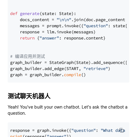
def
generate
(
state: State
):

    docs_content = 
"\n\n"
.join(doc.page_content 
for
    messages = prompt.invoke({
"question"
: state[
"qu
    response = llm.invoke(messages)

return
 {
"answer"
: response.content}

# 编译应用并测试
graph_builder = StateGraph(State).add_sequence([retr
graph_builder.add_edge(START, 
"retrieve"
)

graph = graph_builder.
compile
测试聊天机器人
Yeah! You've built your own chatbot. Let's ask the chatbot a
question.
response = graph.invoke({
"question"
: 
"What data typ
print
(response[
"answer"