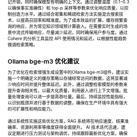
记开销，同时确保模型有明确的上下文。通过调整温度（0.1–0.3
以确保事实准确性）和 top-p 采样等参数来优化响应质量，以控
制创造力水平。通过结合密集和稀疏检索方法实施混合搜索技
术，以提高召回率和精准度。为了成本效益的扩展，缓存频繁查
询的响应，并为常见知识领域预计算嵌入。在需要实时生成的场
景中流式传输响应，尽量减少延迟，同时确保用户参与度。通过
Cohere 的分析工具监控 API 使用情况和延迟，以根据性能趋势
微调检索策略。
Ollama bge-m3 优化建议
为了优化在检索增强生成设置中的Ollama bge-m3组件，建议实
施一个明确定义的缓存策略以存储经常访问的数据，这将显著减
少响应时间并提升整体延迟。此外，通过调整检索模型的参数来
提升查询相关性，以最大化质量，利用嵌入进行上下文增强。批
量处理查询可以进一步提高吞吐量。最后，持续监控性能指标，
以识别瓶颈并进行基于数据的调整，确保在生产环境中具有强大
的可扩展性和响应能力。
通过系统性实施这些优化方案，RAG 系统将在响应速度、结果准
确率、资源利用率等维度获得全面提升。 AI 技术迭代迅速，建
议定期进行压力测试与架构调优，持续跟踪最新优化方案，确保