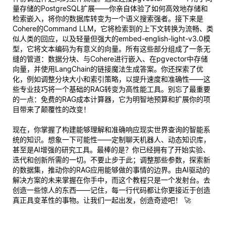
量存储的PostgreSQL扩展——你亲自体验了如何高效地存储和
检索嵌入，将你的数据库转变为一个语义搜索强者。接下来是
Cohere的Command LLM，它将检索到的上下文转换为流畅、类
似人类的回应，以及轻量但强大的embed-english-light-v3.0模
型，它将文本编码为有意义的向量。所有这些部分组成了一条无
缝的管道：数据分块、与Cohere进行嵌入、在pgvector中存储
向量，并使用LangChain的链接魔法生成答案。你还探索了优
化，例如调整分块大小和索引策略，以提升速度和准确性——这
些专业技巧将一个基础的RAG转变为高性能工具。别忘了最重要
的一点：免费的RAG成本计算器，它为明智地预算和扩展你的项
目带来了颠覆性的改变！
现在，你掌握了构建能够理解和准确响应现实世界查询的智能系
统的知识。想象一下可能性——定制聊天机器人、动态知识库，
甚至是AI增强的研究工具。最棒的是？你已经拥有了开始实验、
迭代和创新所需的一切。不要止步于此；调整那些参数，探索新
的数据集，推动你的RAG应用能够做的事情的边界。由AI驱动的
解决方案的未来掌握在你手中，而这个教程只是一个发射台。去
创造一些惊人的东西——记住，每一行代码都让你更接近于创造
真正具变革性的事物。让我们一起出发，创造奇迹吧！ 🚀