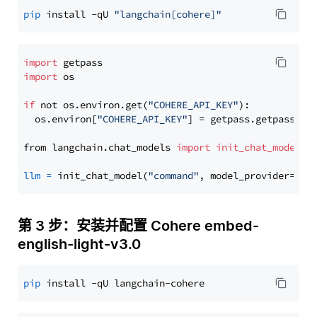
pip
 install -qU 
"langchain[cohere]"
import
import
 os

if
 not os.environ.get(
"COHERE_API_KEY"
):

  os.environ[
"COHERE_API_KEY"
] = getpass.getpass(
"E
from langchain.chat_models 
import
init_chat_model
llm
=
 init_chat_model(
"command"
, model_provider=
"co
第 3 步：安装并配置 Cohere embed-
english-light-v3.0
pip