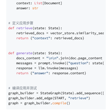
    context: 
List
[Document]

    answer: 
str
# 定义应用步骤
def
retrieve
(
state: State
):

    retrieved_docs = vector_store.similarity_search
return
 {
"context"
: retrieved_docs}

def
generate
(
state: State
):

    docs_content = 
"\n\n"
.join(doc.page_content 
for
    messages = prompt.invoke({
"question"
: state[
"qu
    response = llm.invoke(messages)

return
 {
"answer"
: response.content}

# 编译应用并测试
graph_builder = StateGraph(State).add_sequence([retr
graph_builder.add_edge(START, 
"retrieve"
)

graph = graph_builder.
compile