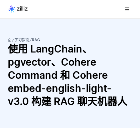
学习指南
RAG
使用 LangChain、
pgvector、Cohere
Command 和 Cohere
embed-english-light-
v3.0 构建 RAG 聊天机器人