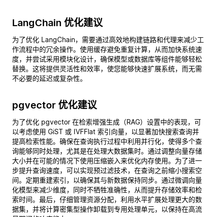
LangChain 优化建议
为了优化 LangChain，需要通过高效地构建链路和代理来减少工
作流程中的冗余操作。使用缓存避免重复计算，从而加快系统速
度，并尝试采用模块化设计，确保模型或数据库等组件能够轻松
替换。这将提供灵活性和效率，使您能够快速扩展系统，而无需
不必要的延迟或复杂性。
pgvector 优化建议
为了优化 pgvector 在检索增强生成（RAG）设置中的表现，可
以考虑使用 GiST 或 IVFFlat 索引向量，以显著加快搜索查询并
提高检索性能。确保在查询执行过程中利用并行化，使得多个查
询能够同时处理，尤其是在处理大数据集时。通过调整向量存储
大小并在可能的情况下使用压缩嵌入来优化内存使用。为了进一
步提升查询速度，可以实现预过滤技术，在查询之前缩小搜索空
间。定期重建索引，以确保其与新数据保持同步。通过微调向量
化模型来减少维度，同时不牺牲准确性，从而提升存储效率和检
索时间。最后，仔细管理资源分配，利用水平扩展处理更大的数
据集，并将计算密集型操作卸载到专用处理单元，以保持在高流