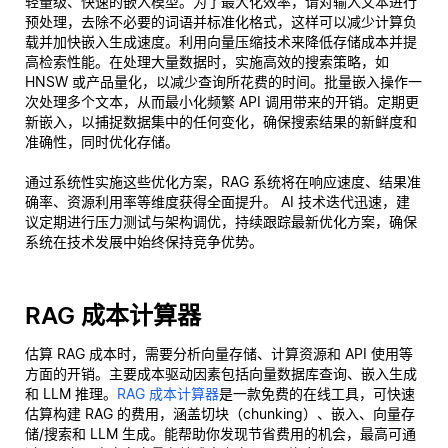
轻量级、快速的嵌入模型。为了最大化效率，请对输入文本进行
预处理，去除不必要的词语并标准化格式，这样可以减少计算负
载并加快嵌入生成速度。利用向量压缩技术来降低存储成本并提
高检索性能。在处理大量数据时，实施高效的搜索策略，如
HNSW 或产品量化，以减少查询所花费的时间。批量嵌入操作一
次处理多个文本，从而最小化频繁 API 调用带来的开销。定期更
新嵌入，以捕捉数据集中的任何变化，确保搜索结果的新鲜度和
准确性，同时优化存储。
通过系统性实施这些优化方案，RAG 系统将在响应速度、结果准
确率、资源利用率等维度获得全面提升。 AI 技术迭代迅速，建
议定期进行压力测试与架构调优，持续跟踪最新优化方案，确保
系统在技术发展中始终保持竞争优势。
RAG 成本计算器
估算 RAG 成本时，需要分析向量存储、计算资源和 API 使用等
方面的开销。主要成本驱动因素包括向量数据库查询、嵌入生成
和 LLM 推理。
RAG 成本计算器
是一款免费的在线工具，可快速
估算构建 RAG 的费用，涵盖切块（chunking）、嵌入、向量存
储/搜索和 LLM 生成。能帮助你发现节省费用的机会，最高可通