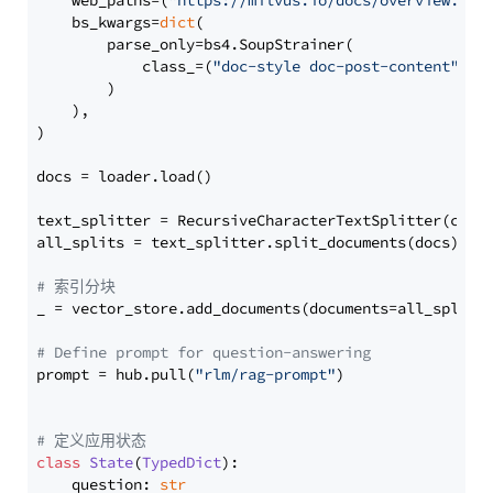
    web_paths=(
"https://milvus.io/docs/overview.md"
,
    bs_kwargs=
dict
(

        parse_only=bs4.SoupStrainer(

            class_=(
"doc-style doc-post-content"
)

        )

    ),

)

docs = loader.load()

text_splitter = RecursiveCharacterTextSplitter(chun
all_splits = text_splitter.split_documents(docs)

# 索引分块
_ = vector_store.add_documents(documents=all_splits)
# Define prompt for question-answering
prompt = hub.pull(
"rlm/rag-prompt"
)

# 定义应用状态
class
State
(
TypedDict
):

    question: 
str