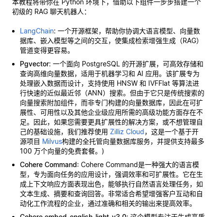
本教程将带你在 Python 环境下，借助以下组件一步步搭建一个
初级的 RAG 聊天机器人：
LangChain
: 一个开源框架，帮助你协调大语言模型、向量数
据库、嵌入模型等之间的交互，使集成检索增强生成（RAG）
管道变得更容易。
Pgvector
: 一个面向 PostgreSQL 的开源扩展，可高效存储和
查询高维向量数据，适用于机器学习和 AI 应用。该扩展专为
处理嵌入数据而设计，支持使用 HNSW 和 IVFFlat 等算法进
行快速的近似最近邻（ANN）搜索。但由于它只是传统搜索的
向量搜索附加组件，而非专门构建的向量数据库，因此在可扩
展性、可用性以及其他企业级应用所需的高级功能方面存在不
足。因此，如果您需要更具扩展性的解决方案，或不想管理自
己的基础设施，我们推荐使用
Zilliz Cloud
，这是一个基于开
源项目
Milvus
构建的全托管向量数据库服务，并提供支持最多
100 万个向量的免费套餐。)
Cohere Command
: Cohere Command是一种强大的语言模
型，专为面向任务的应用设计，强调效率和可扩展性。它在生
成上下文响应方面表现出色，能够执行自然语言处理任务，如
文本生成、摘要和查询回答。非常适合希望增强客户互动和自
动化工作流程的企业，通过准确和相关的输出来提高效率。
Cohere embed-english-light-v3.0
: 这个模型专注于生成高质