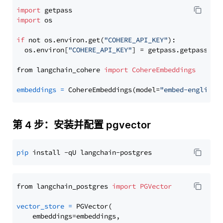
import
import
 os

if
 not os.environ.get(
"COHERE_API_KEY"
):

  os.environ[
"COHERE_API_KEY"
] = getpass.getpass(
"E
from langchain_cohere 
import
CohereEmbeddings
embeddings
=
 CohereEmbeddings(model=
"embed-english-
第 4 步：安装并配置 pgvector
pip
from langchain_postgres 
import
PGVector
vector_store
=
 PGVector(

    embeddings=embeddings,
