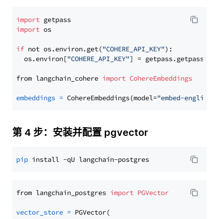
import
import
 os

if
 not os.environ.get(
"COHERE_API_KEY"
):

  os.environ[
"COHERE_API_KEY"
] = getpass.getpass(
"E
from langchain_cohere 
import
CohereEmbeddings
embeddings
=
 CohereEmbeddings(model=
"embed-english-
第 4 步：安装并配置 pgvector
pip
from langchain_postgres 
import
PGVector
vector_store
=
 PGVector(
