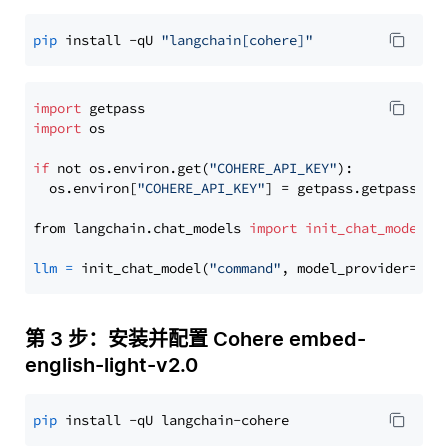
pip
 install -qU 
"langchain[cohere]"
import
import
 os

if
 not os.environ.get(
"COHERE_API_KEY"
):

  os.environ[
"COHERE_API_KEY"
] = getpass.getpass(
"E
from langchain.chat_models 
import
init_chat_model
llm
=
 init_chat_model(
"command"
, model_provider=
"co
第 3 步：安装并配置 Cohere embed-
english-light-v2.0
pip