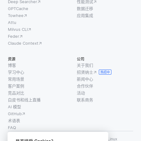
Deep Searcher
性能测试
GPTCache
数据迁移
Towhee
应用集成
Attu
Milvus CLI
Feder
Claude Context
资源
公司
博客
关于我们
学习中心
招贤纳士
热招中
常用场景
新闻中心
客户案例
合作伙伴
竞品对比
活动
白皮书和线上直播
联系商务
AI 模型
GitHub
术语表
FAQ
使用条款
·
个人信息保护政策
·
数据安全政策
LF AI、LF AI & Data、Milvus，以及相关的开源项目名称为 Linux