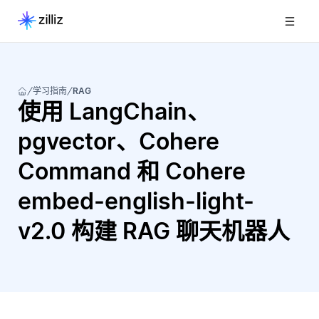
学习指南
RAG
使用 LangChain、
pgvector、Cohere
Command 和 Cohere
embed-english-light-
v2.0 构建 RAG 聊天机器人