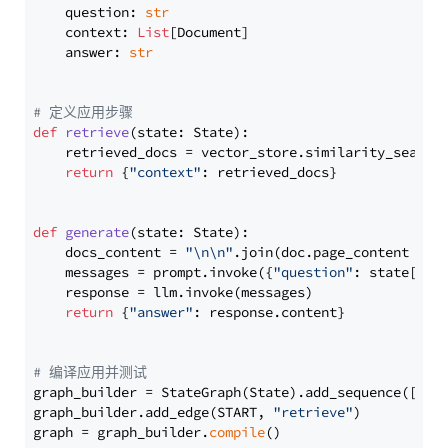
    question: 
str
    context: 
List
[Document]

    answer: 
str
# 定义应用步骤
def
retrieve
(
state: State
):

    retrieved_docs = vector_store.similarity_search
return
 {
"context"
: retrieved_docs}

def
generate
(
state: State
):

    docs_content = 
"\n\n"
.join(doc.page_content 
for
    messages = prompt.invoke({
"question"
: state[
"qu
    response = llm.invoke(messages)

return
 {
"answer"
: response.content}

# 编译应用并测试
graph_builder = StateGraph(State).add_sequence([retr
graph_builder.add_edge(START, 
"retrieve"
)

graph = graph_builder.
compile