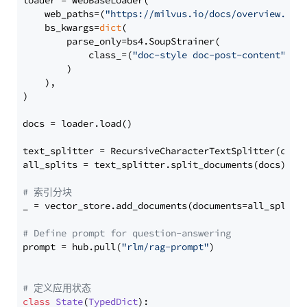
loader = WebBaseLoader(

    web_paths=(
"https://milvus.io/docs/overview.md"
,
    bs_kwargs=
dict
(

        parse_only=bs4.SoupStrainer(

            class_=(
"doc-style doc-post-content"
)

        )

    ),

)

docs = loader.load()

text_splitter = RecursiveCharacterTextSplitter(chun
all_splits = text_splitter.split_documents(docs)

# 索引分块
_ = vector_store.add_documents(documents=all_splits)
# Define prompt for question-answering
prompt = hub.pull(
"rlm/rag-prompt"
)

# 定义应用状态
class
State
(
TypedDict
):
