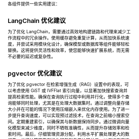
各组件提供一些实用建议：
LangChain 优化建议
为了优化 LangChain，需要通过高效地构建链路和代理来减少工
作流程中的冗余操作。使用缓存避免重复计算，从而加快系统速
度，并尝试采用模块化设计，确保模型或数据库等组件能够轻松
替换。这将提供灵活性和效率，使您能够快速扩展系统，而无需
不必要的延迟或复杂性。
pgvector 优化建议
为了优化 pgvector 在检索增强生成（RAG）设置中的表现，可
以考虑使用 GiST 或 IVFFlat 索引向量，以显著加快搜索查询并
提高检索性能。确保在查询执行过程中利用并行化，使得多个查
询能够同时处理，尤其是在处理大数据集时。通过调整向量存储
大小并在可能的情况下使用压缩嵌入来优化内存使用。为了进一
步提升查询速度，可以实现预过滤技术，在查询之前缩小搜索空
间。定期重建索引，以确保其与新数据保持同步。通过微调向量
化模型来减少维度，同时不牺牲准确性，从而提升存储效率和检
索时间。最后，仔细管理资源分配，利用水平扩展处理更大的数