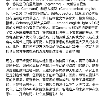
水，协调您的向量数据库（pgvector）、大型语言模型
（Cohere Command）和嵌入模型（Cohere embed-english-
light-v2.0）之间的数据流动。通过pgvector，您发现了如何高
效存储和检索向量嵌入，将非结构化文本转化为可搜索的知识。
接着，Cohere的模型大放异彩——embed-english-light-v2.0将
您的文档转换为有意义的嵌入，而Command则为您的查询带来
了类人理解和生成能力，提供精准且具有上下文意识的答案。本
教程还提供了优化的专业技巧，比如调整嵌入的块大小以及在速
度与准确性之间取得平衡，从而确保您的系统既强大又具成本效
益。此外，我们还不能忘记免费的RAG成本计算器——这是为您
的项目预算提供帮助的游戏规则改变者，告别猜测！
现在，您已经见识到这些组件是如何协同工作的，真正的乐趣才
刚刚开始。您已经具备了创建几乎
生动
的RAG应用的能力，能够
深度和细致地回答问题。无论您是在构建聊天机器人、研究工具
还是创造性助手，您都拥有了创新的基础。因此，尽管去尝试不
同的数据集，调整参数，观察您的想法成形。这些工具都是您
的，可能性无穷无尽。接下来您会构建什么呢？大胆尝试，勇于
优化，让您的RAG系统给您带来惊喜。智能应用的未来掌握在您
手中——开始编码，让它变得精彩！ 🚀