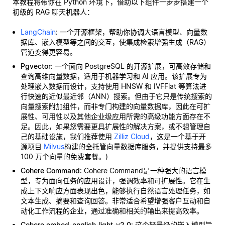
本教程将带你在 Python 环境下，借助以下组件一步步搭建一个
初级的 RAG 聊天机器人：
LangChain
: 一个开源框架，帮助你协调大语言模型、向量数
据库、嵌入模型等之间的交互，使集成检索增强生成（RAG）
管道变得更容易。
Pgvector
: 一个面向 PostgreSQL 的开源扩展，可高效存储和
查询高维向量数据，适用于机器学习和 AI 应用。该扩展专为
处理嵌入数据而设计，支持使用 HNSW 和 IVFFlat 等算法进
行快速的近似最近邻（ANN）搜索。但由于它只是传统搜索的
向量搜索附加组件，而非专门构建的向量数据库，因此在可扩
展性、可用性以及其他企业级应用所需的高级功能方面存在不
足。因此，如果您需要更具扩展性的解决方案，或不想管理自
己的基础设施，我们推荐使用
Zilliz Cloud
，这是一个基于开
源项目
Milvus
构建的全托管向量数据库服务，并提供支持最多
100 万个向量的免费套餐。)
Cohere Command
: Cohere Command是一种强大的语言模
型，专为面向任务的应用设计，强调效率和可扩展性。它在生
成上下文响应方面表现出色，能够执行自然语言处理任务，如
文本生成、摘要和查询回答。非常适合希望增强客户互动和自
动化工作流程的企业，通过准确和相关的输出来提高效率。
Cohere embed-english-light-v2.0
: 这个轻量级的嵌入模型旨