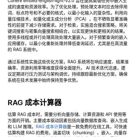
Cohere embed-english-light-v2.0 旨在提高英语任务中嵌入生
成的速度和资源效率。为了优化处理，预处理文本时应去除停用
词、标点符号和不必要的格式，以最小化输入的复杂性。利用向
量压缩技术，如量化或主成分分析（PCA），在不牺牲显著准确
性的前提下减少存储需求。对于检索，实施混合搜索策略，将关
键词搜索与密集向量搜索相结合，以实现更快和更相关的结果。
使用多线程或并行处理高效处理大量嵌入。对于频繁查询的嵌入
应用缓存，以最小化重新处理并降低查询延迟，尤其是在高流量
的 RAG 系统中。
通过系统性实施这些优化方案，RAG 系统将在响应速度、结果准
确率、资源利用率等维度获得全面提升。 AI 技术迭代迅速，建
议定期进行压力测试与架构调优，持续跟踪最新优化方案，确保
系统在技术发展中始终保持竞争优势。
RAG 成本计算器
估算 RAG 成本时，需要分析向量存储、计算资源和 API 使用等
方面的开销。主要成本驱动因素包括向量数据库查询、嵌入生成
和 LLM 推理。
RAG 成本计算器
是一款免费的在线工具，可快速
估算构建 RAG 的费用，涵盖切块（chunking）、嵌入、向量存