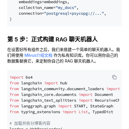
    embeddings=embeddings,

    collection_name=
"my_docs"
,

    connection=
"postgresql+psycopg://..."
,

第 5 步：正式构建 RAG 聊天机器人
在设置好所有组件之后，我们来搭建一个简单的聊天机器人。我
们将使用
Milvus介绍文档
作为私有知识库。你可以用你自己的
数据集替换它，来定制你自己的 RAG 聊天机器人。
import
from
 langchain 
import
from
 langchain_community.document_loaders 
import
from
 langchain_core.documents 
import
from
 langchain_text_splitters 
import
from
 langgraph.graph 
import
from
 typing_extensions 
import
List
, TypedDict

# 加载并拆分博客内容