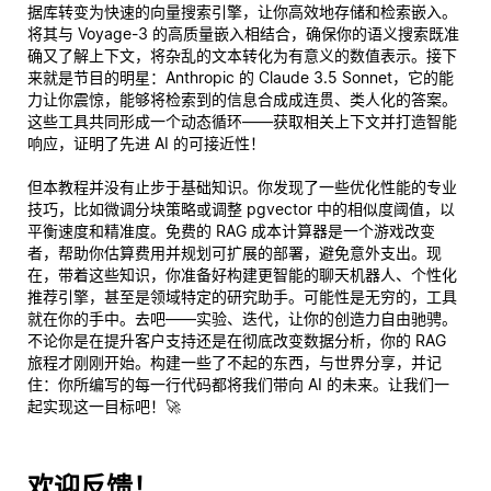
据库转变为快速的向量搜索引擎，让你高效地存储和检索嵌入。
将其与 Voyage-3 的高质量嵌入相结合，确保你的语义搜索既准
确又了解上下文，将杂乱的文本转化为有意义的数值表示。接下
来就是节目的明星：Anthropic 的 Claude 3.5 Sonnet，它的能
力让你震惊，能够将检索到的信息合成成连贯、类人化的答案。
这些工具共同形成一个动态循环——获取相关上下文并打造智能
响应，证明了先进 AI 的可接近性！
但本教程并没有止步于基础知识。你发现了一些优化性能的专业
技巧，比如微调分块策略或调整 pgvector 中的相似度阈值，以
平衡速度和精准度。免费的 RAG 成本计算器是一个游戏改变
者，帮助你估算费用并规划可扩展的部署，避免意外支出。现
在，带着这些知识，你准备好构建更智能的聊天机器人、个性化
推荐引擎，甚至是领域特定的研究助手。可能性是无穷的，工具
就在你的手中。去吧——实验、迭代，让你的创造力自由驰骋。
不论你是在提升客户支持还是在彻底改变数据分析，你的 RAG
旅程才刚刚开始。构建一些了不起的东西，与世界分享，并记
住：你所编写的每一行代码都将我们带向 AI 的未来。让我们一
起实现这一目标吧！🚀
欢迎反馈！