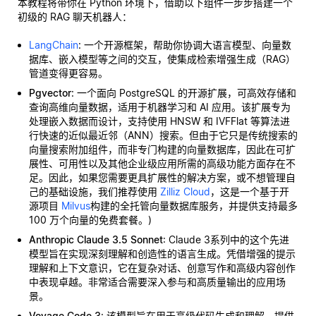
本教程将带你在 Python 环境下，借助以下组件一步步搭建一个
初级的 RAG 聊天机器人：
LangChain
: 一个开源框架，帮助你协调大语言模型、向量数
据库、嵌入模型等之间的交互，使集成检索增强生成（RAG）
管道变得更容易。
Pgvector
: 一个面向 PostgreSQL 的开源扩展，可高效存储和
查询高维向量数据，适用于机器学习和 AI 应用。该扩展专为
处理嵌入数据而设计，支持使用 HNSW 和 IVFFlat 等算法进
行快速的近似最近邻（ANN）搜索。但由于它只是传统搜索的
向量搜索附加组件，而非专门构建的向量数据库，因此在可扩
展性、可用性以及其他企业级应用所需的高级功能方面存在不
足。因此，如果您需要更具扩展性的解决方案，或不想管理自
己的基础设施，我们推荐使用
Zilliz Cloud
，这是一个基于开
源项目
Milvus
构建的全托管向量数据库服务，并提供支持最多
100 万个向量的免费套餐。)
Anthropic Claude 3.5 Sonnet
: Claude 3系列中的这个先进
模型旨在实现深刻理解和创造性的语言生成。凭借增强的提示
理解和上下文意识，它在复杂对话、创意写作和高级内容创作
中表现卓越。非常适合需要深入参与和高质量输出的应用场
景。
Voyage Code 3
: 该模型旨在用于高级代码生成和理解，提供