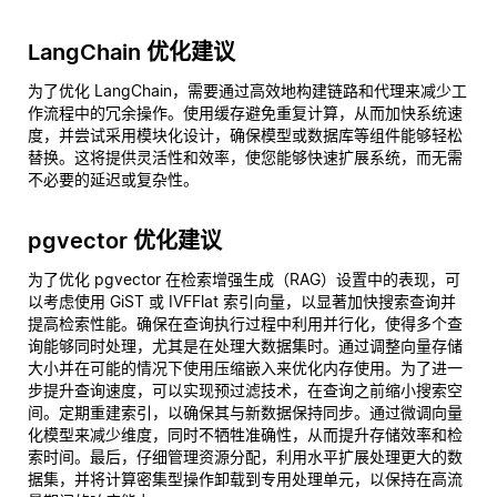
LangChain 优化建议
为了优化 LangChain，需要通过高效地构建链路和代理来减少工
作流程中的冗余操作。使用缓存避免重复计算，从而加快系统速
度，并尝试采用模块化设计，确保模型或数据库等组件能够轻松
替换。这将提供灵活性和效率，使您能够快速扩展系统，而无需
不必要的延迟或复杂性。
pgvector 优化建议
为了优化 pgvector 在检索增强生成（RAG）设置中的表现，可
以考虑使用 GiST 或 IVFFlat 索引向量，以显著加快搜索查询并
提高检索性能。确保在查询执行过程中利用并行化，使得多个查
询能够同时处理，尤其是在处理大数据集时。通过调整向量存储
大小并在可能的情况下使用压缩嵌入来优化内存使用。为了进一
步提升查询速度，可以实现预过滤技术，在查询之前缩小搜索空
间。定期重建索引，以确保其与新数据保持同步。通过微调向量
化模型来减少维度，同时不牺牲准确性，从而提升存储效率和检
索时间。最后，仔细管理资源分配，利用水平扩展处理更大的数
据集，并将计算密集型操作卸载到专用处理单元，以保持在高流