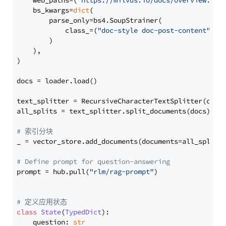
    web_paths=(
"https://milvus.io/docs/overview.md"
,
    bs_kwargs=
dict
(

        parse_only=bs4.SoupStrainer(

            class_=(
"doc-style doc-post-content"
)

        )

    ),

)

docs = loader.load()

text_splitter = RecursiveCharacterTextSplitter(chun
all_splits = text_splitter.split_documents(docs)

# 索引分块
_ = vector_store.add_documents(documents=all_splits)
# Define prompt for question-answering
prompt = hub.pull(
"rlm/rag-prompt"
)

# 定义应用状态
class
State
(
TypedDict
):

    question: 
str