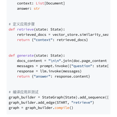
    context: 
List
[Document]

    answer: 
str
# 定义应用步骤
def
retrieve
(
state: State
):

    retrieved_docs = vector_store.similarity_search
return
 {
"context"
: retrieved_docs}

def
generate
(
state: State
):

    docs_content = 
"\n\n"
.join(doc.page_content 
for
    messages = prompt.invoke({
"question"
: state[
"qu
    response = llm.invoke(messages)

return
 {
"answer"
: response.content}

# 编译应用并测试
graph_builder = StateGraph(State).add_sequence([retr
graph_builder.add_edge(START, 
"retrieve"
)

graph = graph_builder.
compile