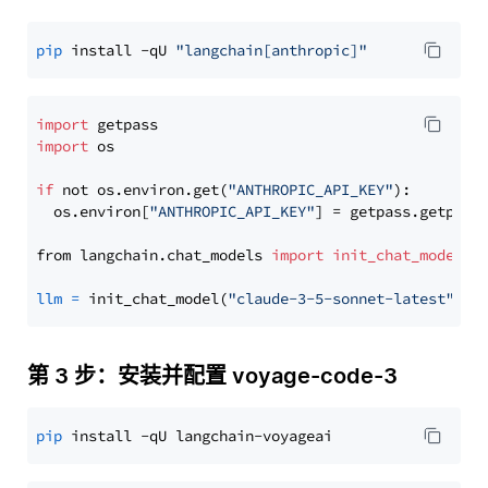
pip
 install -qU 
"langchain[anthropic]"
import
import
 os

if
 not os.environ.get(
"ANTHROPIC_API_KEY"
):

  os.environ[
"ANTHROPIC_API_KEY"
] = getpass.getpass
from langchain.chat_models 
import
init_chat_model
llm
=
 init_chat_model(
"claude-3-5-sonnet-latest"
, m
第 3 步：安装并配置 voyage-code-3
pip