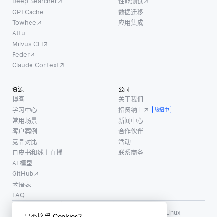
Deep Searcher
性能测试
GPTCache
数据迁移
Towhee
应用集成
Attu
Milvus CLI
Feder
Claude Context
资源
公司
博客
关于我们
学习中心
招贤纳士
热招中
常用场景
新闻中心
客户案例
合作伙伴
竞品对比
活动
白皮书和线上直播
联系商务
AI 模型
GitHub
术语表
FAQ
使用条款
·
个人信息保护政策
·
数据安全政策
LF AI、LF AI & Data、Milvus，以及相关的开源项目名称为 Linux
是否接受 Cookies？