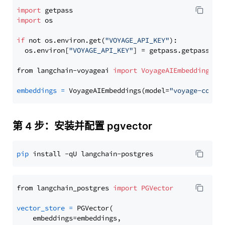
import
import
 os

if
 not os.environ.get(
"VOYAGE_API_KEY"
):

  os.environ[
"VOYAGE_API_KEY"
] = getpass.getpass(
"E
from langchain-voyageai 
import
VoyageAIEmbeddings
embeddings
=
 VoyageAIEmbeddings(model=
"voyage-code-
第 4 步：安装并配置 pgvector
pip
from langchain_postgres 
import
PGVector
vector_store
=
 PGVector(

    embeddings=embeddings,
