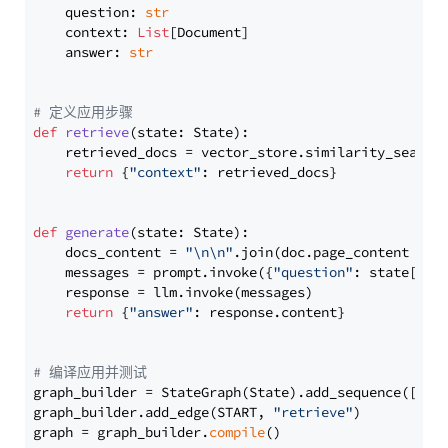
    question: 
str
    context: 
List
[Document]

    answer: 
str
# 定义应用步骤
def
retrieve
(
state: State
):

    retrieved_docs = vector_store.similarity_search
return
 {
"context"
: retrieved_docs}

def
generate
(
state: State
):

    docs_content = 
"\n\n"
.join(doc.page_content 
for
    messages = prompt.invoke({
"question"
: state[
"qu
    response = llm.invoke(messages)

return
 {
"answer"
: response.content}

# 编译应用并测试
graph_builder = StateGraph(State).add_sequence([retr
graph_builder.add_edge(START, 
"retrieve"
)

graph = graph_builder.
compile