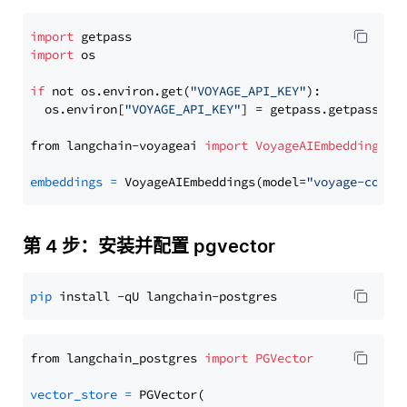
import
import
 os

if
 not os.environ.get(
"VOYAGE_API_KEY"
):

  os.environ[
"VOYAGE_API_KEY"
] = getpass.getpass(
"E
from langchain-voyageai 
import
VoyageAIEmbeddings
embeddings
=
 VoyageAIEmbeddings(model=
"voyage-code-
第 4 步：安装并配置 pgvector
pip
from langchain_postgres 
import
PGVector
vector_store
=
 PGVector(
