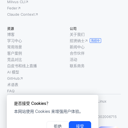
Milvus CLI
Feder
Claude Context
资源
公司
博客
关于我们
学习中心
招贤纳士
热招中
常用场景
新闻中心
客户案例
合作伙伴
竞品对比
活动
白皮书和线上直播
联系商务
AI 模型
GitHub
术语表
FAQ
使用条款
·
个人信息保护政策
·
数据安全政策
LF AI、LF AI & Data、Milvus，以及相关的开源项目名称为 Linux
是否接受 Cookies？
Foundation 所有商标
本网站使用 Cookies 来增强用户体验。
版权所有 ©2026 上海赜睿信息科技有限公司保留所有权利
ICP 备案:
沪ICP备2023014543号-1
沪公网安备31011002006715
拒绝
接受