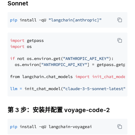
Sonnet
pip
 install -qU 
"langchain[anthropic]"
import
import
 os

if
 not os.environ.get(
"ANTHROPIC_API_KEY"
):

  os.environ[
"ANTHROPIC_API_KEY"
] = getpass.getpass
from langchain.chat_models 
import
init_chat_model
llm
=
 init_chat_model(
"claude-3-5-sonnet-latest"
, m
第 3 步：安装并配置 voyage-code-2
pip