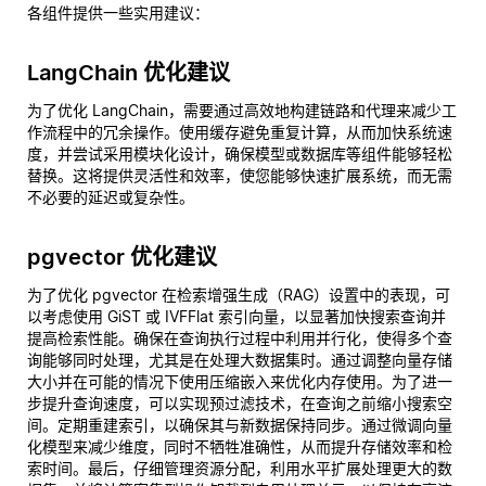
各组件提供一些实用建议：
LangChain 优化建议
为了优化 LangChain，需要通过高效地构建链路和代理来减少工
作流程中的冗余操作。使用缓存避免重复计算，从而加快系统速
度，并尝试采用模块化设计，确保模型或数据库等组件能够轻松
替换。这将提供灵活性和效率，使您能够快速扩展系统，而无需
不必要的延迟或复杂性。
pgvector 优化建议
为了优化 pgvector 在检索增强生成（RAG）设置中的表现，可
以考虑使用 GiST 或 IVFFlat 索引向量，以显著加快搜索查询并
提高检索性能。确保在查询执行过程中利用并行化，使得多个查
询能够同时处理，尤其是在处理大数据集时。通过调整向量存储
大小并在可能的情况下使用压缩嵌入来优化内存使用。为了进一
步提升查询速度，可以实现预过滤技术，在查询之前缩小搜索空
间。定期重建索引，以确保其与新数据保持同步。通过微调向量
化模型来减少维度，同时不牺牲准确性，从而提升存储效率和检
索时间。最后，仔细管理资源分配，利用水平扩展处理更大的数