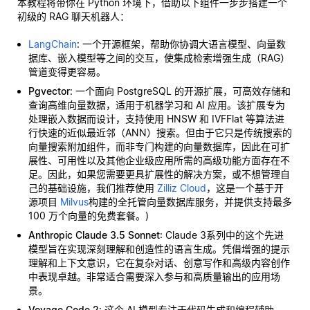
本教程将带你在 Python 环境下，借助以下组件一步步搭建一个
初级的 RAG 聊天机器人：
LangChain
: 一个开源框架，帮助你协调大语言模型、向量数
据库、嵌入模型等之间的交互，使集成检索增强生成（RAG）
管道变得更容易。
Pgvector
: 一个面向 PostgreSQL 的开源扩展，可高效存储和
查询高维向量数据，适用于机器学习和 AI 应用。该扩展专为
处理嵌入数据而设计，支持使用 HNSW 和 IVFFlat 等算法进
行快速的近似最近邻（ANN）搜索。但由于它只是传统搜索的
向量搜索附加组件，而非专门构建的向量数据库，因此在可扩
展性、可用性以及其他企业级应用所需的高级功能方面存在不
足。因此，如果您需要更具扩展性的解决方案，或不想管理自
己的基础设施，我们推荐使用
Zilliz Cloud
，这是一个基于开
源项目
Milvus
构建的全托管向量数据库服务，并提供支持最多
100 万个向量的免费套餐。)
Anthropic Claude 3.5 Sonnet
: Claude 3系列中的这个先进
模型旨在实现深刻理解和创造性的语言生成。凭借增强的提示
理解和上下文意识，它在复杂对话、创意写作和高级内容创作
中表现卓越。非常适合需要深入参与和高质量输出的应用场
景。
Voyage Code 2
: 这个 AI 模型专注于代码生成和编程辅助，