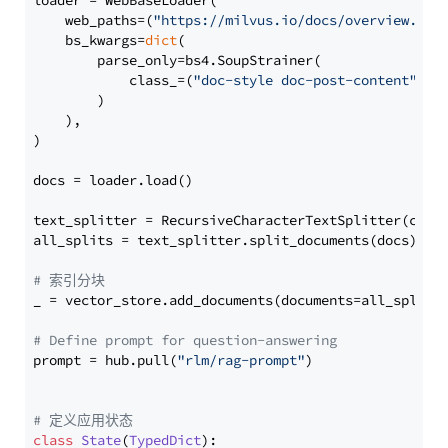
loader = WebBaseLoader(

    web_paths=(
"https://milvus.io/docs/overview.md"
,
    bs_kwargs=
dict
(

        parse_only=bs4.SoupStrainer(

            class_=(
"doc-style doc-post-content"
)

        )

    ),

)

docs = loader.load()

text_splitter = RecursiveCharacterTextSplitter(chun
all_splits = text_splitter.split_documents(docs)

# 索引分块
_ = vector_store.add_documents(documents=all_splits)
# Define prompt for question-answering
prompt = hub.pull(
"rlm/rag-prompt"
)

# 定义应用状态
class
State
(
TypedDict
):
