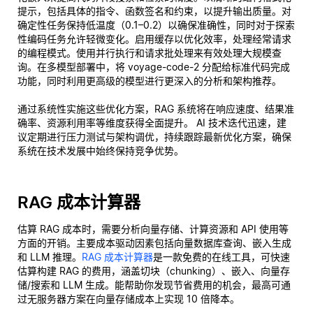
提示，包括具体的指令、函数签名和约束，以提升输出质量。对
确定性任务保持低温度（0.1–0.2）以确保准确性，同时对于探索
性编码任务允许轻微变化。启用缓存以优化效率，处理经常请求
的编程模式。使用并行执行和请求批处理来有效处理大规模查
询。在多模型部署中，将 voyage-code-2 分配给标准代码完成
功能，同时利用更高级的模型进行更深入的分析和架构推荐。
通过系统性实施这些优化方案，RAG 系统将在响应速度、结果准
确率、资源利用率等维度获得全面提升。 AI 技术迭代迅速，建
议定期进行压力测试与架构调优，持续跟踪最新优化方案，确保
系统在技术发展中始终保持竞争优势。
RAG 成本计算器
估算 RAG 成本时，需要分析向量存储、计算资源和 API 使用等
方面的开销。主要成本驱动因素包括向量数据库查询、嵌入生成
和 LLM 推理。
RAG 成本计算器
是一款免费的在线工具，可快速
估算构建 RAG 的费用，涵盖切块（chunking）、嵌入、向量存
储/搜索和 LLM 生成。能帮助你发现节省费用的机会，最高可通
过无服务器方案在向量存储成本上实现 10 倍降本。