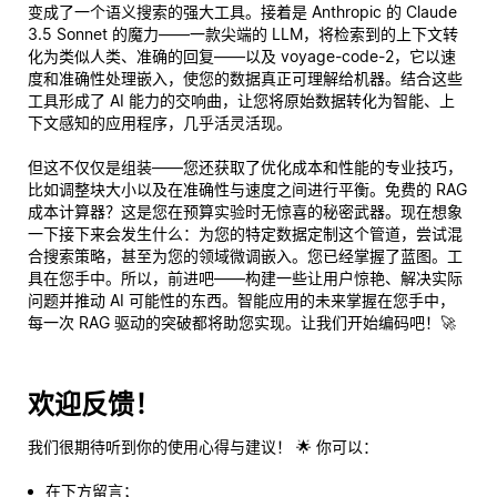
变成了一个语义搜索的强大工具。接着是 Anthropic 的 Claude
3.5 Sonnet 的魔力——一款尖端的 LLM，将检索到的上下文转
化为类似人类、准确的回复——以及 voyage-code-2，它以速
度和准确性处理嵌入，使您的数据真正可理解给机器。结合这些
工具形成了 AI 能力的交响曲，让您将原始数据转化为智能、上
下文感知的应用程序，几乎活灵活现。
但这不仅仅是组装——您还获取了优化成本和性能的专业技巧，
比如调整块大小以及在准确性与速度之间进行平衡。免费的 RAG
成本计算器？这是您在预算实验时无惊喜的秘密武器。现在想象
一下接下来会发生什么：为您的特定数据定制这个管道，尝试混
合搜索策略，甚至为您的领域微调嵌入。您已经掌握了蓝图。工
具在您手中。所以，前进吧——构建一些让用户惊艳、解决实际
问题并推动 AI 可能性的东西。智能应用的未来掌握在您手中，
每一次 RAG 驱动的突破都将助您实现。让我们开始编码吧！🚀
欢迎反馈！
我们很期待听到你的使用心得与建议！ 🌟 你可以：
在下方留言；