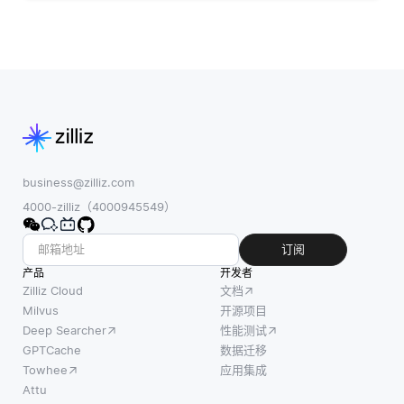
business@zilliz.com
4000-zilliz（4000945549）
订阅
产品
开发者
Zilliz Cloud
文档
Milvus
开源项目
Deep Searcher
性能测试
GPTCache
数据迁移
Towhee
应用集成
Attu