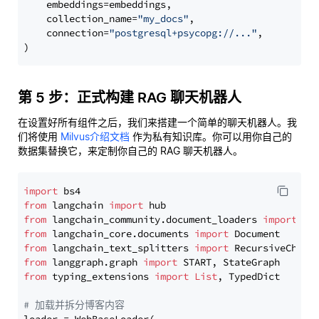
    embeddings=embeddings,

    collection_name=
"my_docs"
,

    connection=
"postgresql+psycopg://..."
,

第 5 步：正式构建 RAG 聊天机器人
在设置好所有组件之后，我们来搭建一个简单的聊天机器人。我
们将使用
Milvus介绍文档
作为私有知识库。你可以用你自己的
数据集替换它，来定制你自己的 RAG 聊天机器人。
import
from
 langchain 
import
from
 langchain_community.document_loaders 
import
from
 langchain_core.documents 
import
from
 langchain_text_splitters 
import
from
 langgraph.graph 
import
from
 typing_extensions 
import
List
, TypedDict

# 加载并拆分博客内容