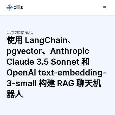
学习指南
RAG
使用 LangChain、
pgvector、Anthropic
Claude 3.5 Sonnet 和
OpenAI text-embedding-
3-small 构建 RAG 聊天机
器人