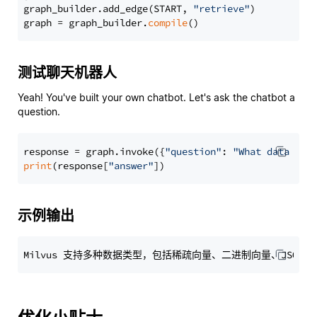
graph_builder.add_edge(START, 
"retrieve"
)

graph = graph_builder.
compile
测试聊天机器人
Yeah! You've built your own chatbot. Let's ask the chatbot a
question.
response = graph.invoke({
"question"
: 
"What data typ
print
(response[
"answer"
示例输出