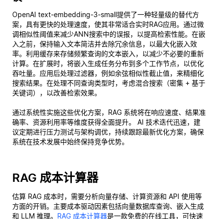
OpenAI text-embedding-3-small提供了一种轻量级的替代方
案，具有更快的处理速度，使其非常适合实时RAG应用。通过微
调相似性阈值来减少ANN搜索中的误报，以提高检索性能。在嵌
入之前，保持输入文本简洁并去除冗余信息，以最大化嵌入效
率。利用缓存来存储频繁查询的文本嵌入，以减少不必要的重新
计算。在扩展时，将嵌入生成任务分布到多个工作节点，以优化
吞吐量。应用后处理过滤器，例如余弦相似性截止值，来精细化
搜索结果。在处理不同查询类型时，考虑混合搜索（密集 + 基于
关键词），以改善检索效果。
通过系统性实施这些优化方案，RAG 系统将在响应速度、结果准
确率、资源利用率等维度获得全面提升。 AI 技术迭代迅速，建
议定期进行压力测试与架构调优，持续跟踪最新优化方案，确保
系统在技术发展中始终保持竞争优势。
RAG 成本计算器
估算 RAG 成本时，需要分析向量存储、计算资源和 API 使用等
方面的开销。主要成本驱动因素包括向量数据库查询、嵌入生成
和 LLM 推理。
RAG 成本计算器
是一款免费的在线工具，可快速