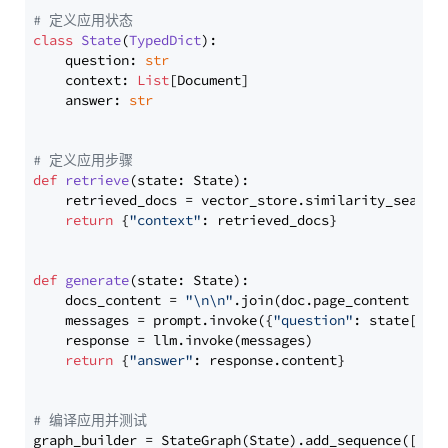
# 定义应用状态
class
State
(
TypedDict
):

    question: 
str
    context: 
List
[Document]

    answer: 
str
# 定义应用步骤
def
retrieve
(
state: State
):

    retrieved_docs = vector_store.similarity_search
return
 {
"context"
: retrieved_docs}

def
generate
(
state: State
):

    docs_content = 
"\n\n"
.join(doc.page_content 
for
    messages = prompt.invoke({
"question"
: state[
"qu
    response = llm.invoke(messages)

return
 {
"answer"
: response.content}

# 编译应用并测试
graph_builder = StateGraph(State).add_sequence([retr