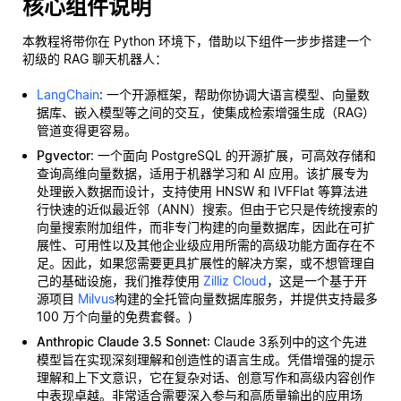
核心组件说明
本教程将带你在 Python 环境下，借助以下组件一步步搭建一个
初级的 RAG 聊天机器人：
LangChain
: 一个开源框架，帮助你协调大语言模型、向量数
据库、嵌入模型等之间的交互，使集成检索增强生成（RAG）
管道变得更容易。
Pgvector
: 一个面向 PostgreSQL 的开源扩展，可高效存储和
查询高维向量数据，适用于机器学习和 AI 应用。该扩展专为
处理嵌入数据而设计，支持使用 HNSW 和 IVFFlat 等算法进
行快速的近似最近邻（ANN）搜索。但由于它只是传统搜索的
向量搜索附加组件，而非专门构建的向量数据库，因此在可扩
展性、可用性以及其他企业级应用所需的高级功能方面存在不
足。因此，如果您需要更具扩展性的解决方案，或不想管理自
己的基础设施，我们推荐使用
Zilliz Cloud
，这是一个基于开
源项目
Milvus
构建的全托管向量数据库服务，并提供支持最多
100 万个向量的免费套餐。)
Anthropic Claude 3.5 Sonnet
: Claude 3系列中的这个先进
模型旨在实现深刻理解和创造性的语言生成。凭借增强的提示
理解和上下文意识，它在复杂对话、创意写作和高级内容创作
中表现卓越。非常适合需要深入参与和高质量输出的应用场