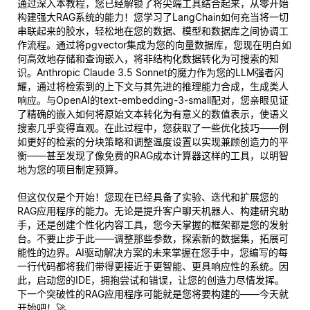
通过深入本教程，您已经解锁了将尖端工具结合起来，从零开始
构建强大RAG系统的能力！您学习了LangChain如何充当将一切
串联起来的胶水，轻松地在您的数据、模型和数据库之间协调工
作流程。通过将pgvector集成为您的向量数据库，您现在明白如
何高效地存储和查询嵌入，将非结构化数据转化为可搜索的知
识。Anthropic Claude 3.5 Sonnet的魔力作为您的LLM强者闪
耀，通过将检索到的上下文与其先进的推理能力合成，生成类人
响应。与OpenAI的text-embedding-3-small配对，您亲眼见证
了精确的嵌入如何将原始文本转化为有意义的数值表示，使语义
搜索几乎变得直观。在此过程中，您获取了一些优化技巧——例
如更好的检索的分块策略和调整温度设置以实现兼顾创造力的平
衡——甚至发现了像免费的RAG成本计算器这样的工具，以明智
地为您的项目制定预算。
但这仅仅是个开始！您现在已经具备了实验、迭代和扩展您的
RAG应用程序的能力。无论是提升客户聊天机器人、构建研究助
手，还是创建个性化内容工具，您今天掌握的框架都是您的发射
台。不要止步于此——调整那些参数，探索新的数据集，拓展可
能性的边界。AI驱动解决方案的未来掌握在您手中，您编写的每
一行代码都将我们带得更接近于更智能、更具响应性的系统。因
此，启动您的IDE，拥抱尝试和错误，让您的创造力尽情发挥。
下一个突破性的RAG应用程序可能就是您将要构建的——今天就
开始吧！🚀