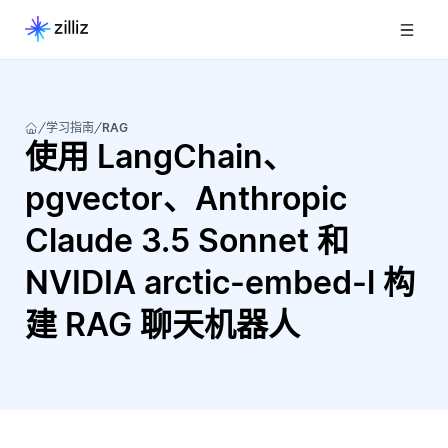
学习指南
RAG
使用 LangChain、
pgvector、Anthropic
Claude 3.5 Sonnet 和
NVIDIA arctic-embed-l 构
建 RAG 聊天机器人