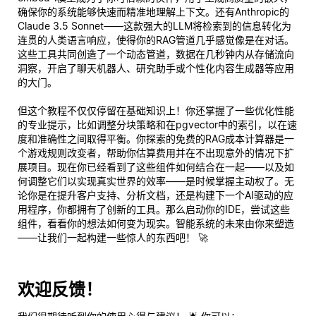
确保你的系统能够快速而精准地理解上下文。还有Anthropic的
Claude 3.5 Sonnet——这款强大的LLM将检索到的信息转化为
连贯的人类语言响应，使得你的RAG管道几乎感觉像是在对话。
这些工具共同创造了一个动态管道，数据在几秒钟内从存储流向
洞察，开启了聊天机器人、研究助手或个性化内容生成器等应用
的大门。
但这个教程不仅仅停留在基础知识上！你还掌握了一些优化性能
的专业提示，比如调整分块策略和在pgvector中的索引，以在速
度和准确性之间取得平衡。你探索的免费的RAG成本计算器是一
个游戏规则改变者，帮助你估算费用并在不出现意外的情况下扩
展项目。现在你已经看到了这些组件如何结合在一起——以及如
何调整它们以实现真实世界的效率——是时候掌握主动权了。无
论你是在提升客户支持、分析文档，还是构建下一个AI驱动的应
用程序，你都拥有了创新的工具。那么启动你的IDE，尝试这些
组件，看看你的想法如何变为现实。智能系统的未来由你来塑造
——让我们一起构建一些惊人的东西吧！ 🚀
欢迎反馈！