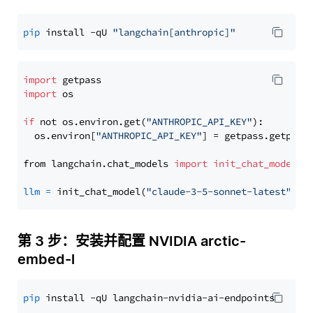
pip
 install -qU 
"langchain[anthropic]"
import
import
 os

if
 not os.environ.get(
"ANTHROPIC_API_KEY"
):

  os.environ[
"ANTHROPIC_API_KEY"
] = getpass.getpass
from langchain.chat_models 
import
init_chat_model
llm
=
 init_chat_model(
"claude-3-5-sonnet-latest"
, m
第 3 步：安装并配置 NVIDIA arctic-
embed-l
pip