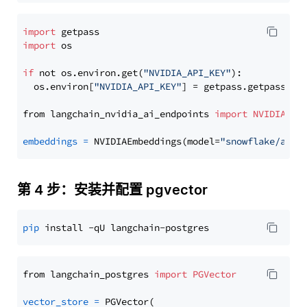
import
import
 os

if
 not os.environ.get(
"NVIDIA_API_KEY"
):

  os.environ[
"NVIDIA_API_KEY"
] = getpass.getpass(
"E
from langchain_nvidia_ai_endpoints 
import
NVIDIAEmb
embeddings
=
 NVIDIAEmbeddings(model=
"snowflake/arct
第 4 步：安装并配置 pgvector
pip
from langchain_postgres 
import
PGVector
vector_store
=
 PGVector(
