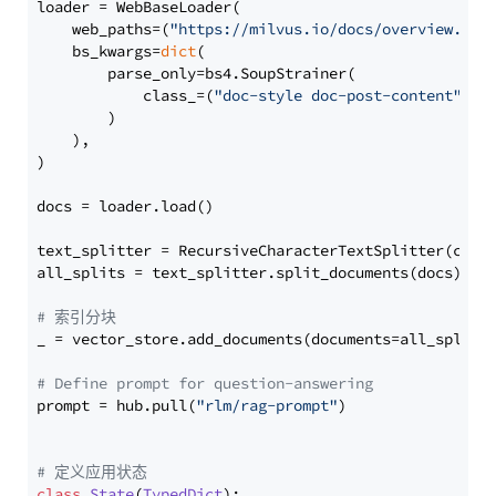
loader = WebBaseLoader(

    web_paths=(
"https://milvus.io/docs/overview.md"
,
    bs_kwargs=
dict
(

        parse_only=bs4.SoupStrainer(

            class_=(
"doc-style doc-post-content"
)

        )

    ),

)

docs = loader.load()

text_splitter = RecursiveCharacterTextSplitter(chun
all_splits = text_splitter.split_documents(docs)

# 索引分块
_ = vector_store.add_documents(documents=all_splits)
# Define prompt for question-answering
prompt = hub.pull(
"rlm/rag-prompt"
)

# 定义应用状态
class
State
(
TypedDict
):
