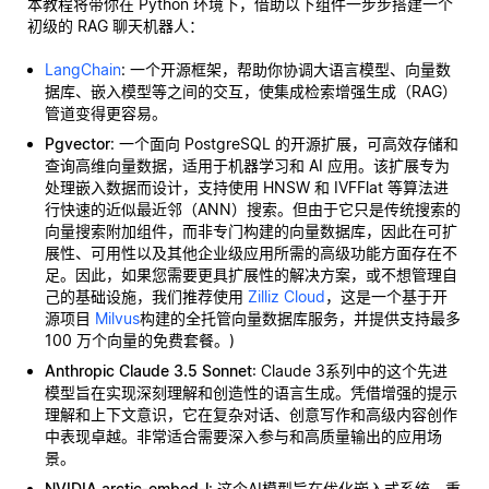
本教程将带你在 Python 环境下，借助以下组件一步步搭建一个
初级的 RAG 聊天机器人：
LangChain
: 一个开源框架，帮助你协调大语言模型、向量数
据库、嵌入模型等之间的交互，使集成检索增强生成（RAG）
管道变得更容易。
Pgvector
: 一个面向 PostgreSQL 的开源扩展，可高效存储和
查询高维向量数据，适用于机器学习和 AI 应用。该扩展专为
处理嵌入数据而设计，支持使用 HNSW 和 IVFFlat 等算法进
行快速的近似最近邻（ANN）搜索。但由于它只是传统搜索的
向量搜索附加组件，而非专门构建的向量数据库，因此在可扩
展性、可用性以及其他企业级应用所需的高级功能方面存在不
足。因此，如果您需要更具扩展性的解决方案，或不想管理自
己的基础设施，我们推荐使用
Zilliz Cloud
，这是一个基于开
源项目
Milvus
构建的全托管向量数据库服务，并提供支持最多
100 万个向量的免费套餐。)
Anthropic Claude 3.5 Sonnet
: Claude 3系列中的这个先进
模型旨在实现深刻理解和创造性的语言生成。凭借增强的提示
理解和上下文意识，它在复杂对话、创意写作和高级内容创作
中表现卓越。非常适合需要深入参与和高质量输出的应用场
景。
NVIDIA arctic-embed-l
: 这个AI模型旨在优化嵌入式系统，重