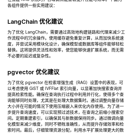
各组件提供一些实用建议：
LangChain 优化建议
为了优化 LangChain，需要通过高效地构建链路和代理来减少工
作流程中的冗余操作。使用缓存避免重复计算，从而加快系统速
度，并尝试采用模块化设计，确保模型或数据库等组件能够轻松
替换。这将提供灵活性和效率，使您能够快速扩展系统，而无需
不必要的延迟或复杂性。
pgvector 优化建议
为了优化 pgvector 在检索增强生成（RAG）设置中的表现，可
以考虑使用 GiST 或 IVFFlat 索引向量，以显著加快搜索查询并
提高检索性能。确保在查询执行过程中利用并行化，使得多个查
询能够同时处理，尤其是在处理大数据集时。通过调整向量存储
大小并在可能的情况下使用压缩嵌入来优化内存使用。为了进一
步提升查询速度，可以实现预过滤技术，在查询之前缩小搜索空
间。定期重建索引，以确保其与新数据保持同步。通过微调向量
化模型来减少维度，同时不牺牲准确性，从而提升存储效率和检
索时间。最后，仔细管理资源分配，利用水平扩展处理更大的数