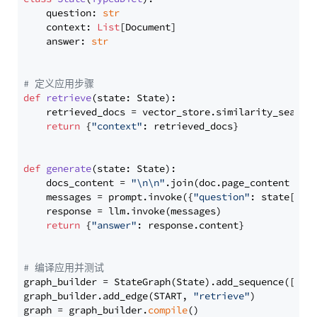
    question: 
str
    context: 
List
[Document]

    answer: 
str
# 定义应用步骤
def
retrieve
(
state: State
):

    retrieved_docs = vector_store.similarity_search
return
 {
"context"
: retrieved_docs}

def
generate
(
state: State
):

    docs_content = 
"\n\n"
.join(doc.page_content 
for
    messages = prompt.invoke({
"question"
: state[
"qu
    response = llm.invoke(messages)

return
 {
"answer"
: response.content}

# 编译应用并测试
graph_builder = StateGraph(State).add_sequence([retr
graph_builder.add_edge(START, 
"retrieve"
)

graph = graph_builder.
compile