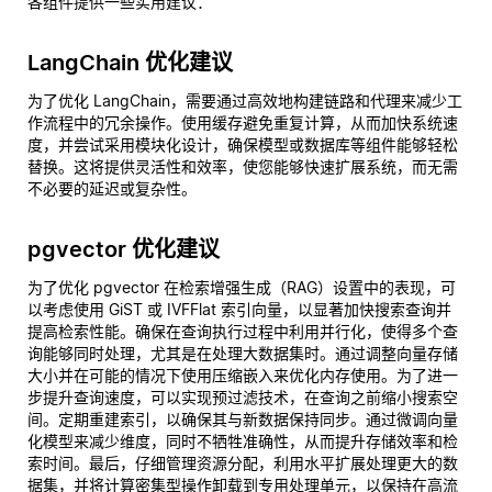
各组件提供一些实用建议：
LangChain 优化建议
为了优化 LangChain，需要通过高效地构建链路和代理来减少工
作流程中的冗余操作。使用缓存避免重复计算，从而加快系统速
度，并尝试采用模块化设计，确保模型或数据库等组件能够轻松
替换。这将提供灵活性和效率，使您能够快速扩展系统，而无需
不必要的延迟或复杂性。
pgvector 优化建议
为了优化 pgvector 在检索增强生成（RAG）设置中的表现，可
以考虑使用 GiST 或 IVFFlat 索引向量，以显著加快搜索查询并
提高检索性能。确保在查询执行过程中利用并行化，使得多个查
询能够同时处理，尤其是在处理大数据集时。通过调整向量存储
大小并在可能的情况下使用压缩嵌入来优化内存使用。为了进一
步提升查询速度，可以实现预过滤技术，在查询之前缩小搜索空
间。定期重建索引，以确保其与新数据保持同步。通过微调向量
化模型来减少维度，同时不牺牲准确性，从而提升存储效率和检
索时间。最后，仔细管理资源分配，利用水平扩展处理更大的数
据集，并将计算密集型操作卸载到专用处理单元，以保持在高流