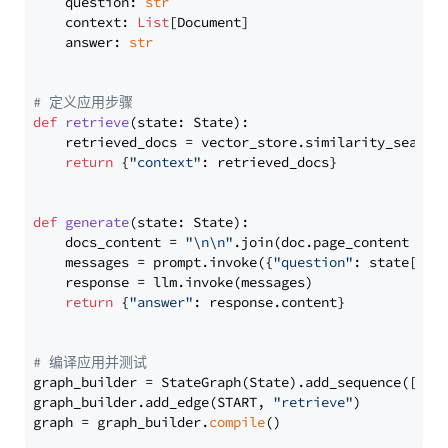
    question: 
str
    context: 
List
[Document]

    answer: 
str
# 定义应用步骤
def
retrieve
(
state: State
):

    retrieved_docs = vector_store.similarity_search
return
 {
"context"
: retrieved_docs}

def
generate
(
state: State
):

    docs_content = 
"\n\n"
.join(doc.page_content 
for
    messages = prompt.invoke({
"question"
: state[
"qu
    response = llm.invoke(messages)

return
 {
"answer"
: response.content}

# 编译应用并测试
graph_builder = StateGraph(State).add_sequence([retr
graph_builder.add_edge(START, 
"retrieve"
)

graph = graph_builder.
compile