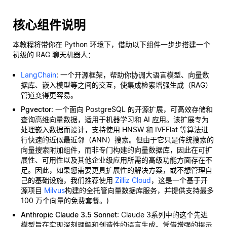
核心组件说明
本教程将带你在 Python 环境下，借助以下组件一步步搭建一个
初级的 RAG 聊天机器人：
LangChain
: 一个开源框架，帮助你协调大语言模型、向量数
据库、嵌入模型等之间的交互，使集成检索增强生成（RAG）
管道变得更容易。
Pgvector
: 一个面向 PostgreSQL 的开源扩展，可高效存储和
查询高维向量数据，适用于机器学习和 AI 应用。该扩展专为
处理嵌入数据而设计，支持使用 HNSW 和 IVFFlat 等算法进
行快速的近似最近邻（ANN）搜索。但由于它只是传统搜索的
向量搜索附加组件，而非专门构建的向量数据库，因此在可扩
展性、可用性以及其他企业级应用所需的高级功能方面存在不
足。因此，如果您需要更具扩展性的解决方案，或不想管理自
己的基础设施，我们推荐使用
Zilliz Cloud
，这是一个基于开
源项目
Milvus
构建的全托管向量数据库服务，并提供支持最多
100 万个向量的免费套餐。)
Anthropic Claude 3.5 Sonnet
: Claude 3系列中的这个先进
模型旨在实现深刻理解和创造性的语言生成。凭借增强的提示