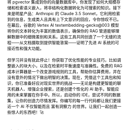
将 pgvector 集成到你的向量数据库中，你发现了如何大规模存
储和检索语义嵌入，将非结构化数据转化为可搜索的知识。接下
来是明星产品：Anthropic 的 Claude 3.5 Sonnet，它利用检索
到的信息，生成类人且具有上下文意识的回应，令你惊叹不已。
在幕后，谷歌的 Vertex AI textembedding-gecko@003 模型
将你的文本转化为丰富的数值表示，确保你的 RAG 管道能够理
解数据中的细微差别和关系。这些工具共同创造了一个无缝的流
程——从文档摄取到提供智能答案——证明了先进 AI 系统的可
接近性和强大功能。
但学习并没有就此停止！你获取了优化性能的专业技巧，比如调
整嵌入的块大小，以及在检索时平衡速度与准确性。免费的 RAG
成本计算器是一个改变游戏规则的工具，帮助你估算费用，并在
没有意外的情况下做出明智的决策。现在，凭借这个工具包和知
识，你已准备好应对现实世界的挑战——无论是构建更智能的聊
天机器人、增强企业搜索，还是创建个性化的 AI 助手。智能应
用的未来掌握在你手中。所以，启动你的 IDE，尝试不同的数据
集，让你的创造力尽情发挥。你编写的每一行代码都让我们更接
近一个 AI 不仅智能而且
富有洞察力
的世界。让我们一起创造一
些惊人的东西吧！🚀