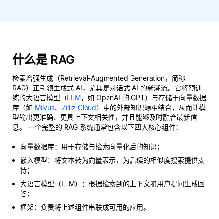
什么是 RAG
检索增强生成（Retrieval-Augmented Generation，简称
RAG）正引领生成式 AI，尤其是对话式 AI 的新潮流。它将预训
练的大语言模型（
LLM
，如 OpenAI 的 GPT）与存储于向量数据
库（如
Milvus
、
Zilliz Cloud
）中的外部知识源相结合，从而让模
型输出更准确、更具上下文相关性，并且能够及时融合最新信
息。 一个完整的 RAG 系统通常包含以下四大核心组件：
向量数据库：用于存储与检索向量化后的知识；
嵌入模型：将文本转为向量表示，为后续的相似度搜索提供支
持；
大语言模型（LLM）：根据检索到的上下文和用户提问生成回
答；
框架：负责将上述组件串联成可用的应用。