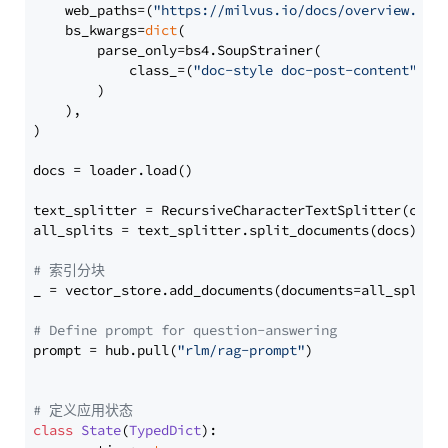
    web_paths=(
"https://milvus.io/docs/overview.md"
,
    bs_kwargs=
dict
(

        parse_only=bs4.SoupStrainer(

            class_=(
"doc-style doc-post-content"
)

        )

    ),

)

docs = loader.load()

text_splitter = RecursiveCharacterTextSplitter(chun
all_splits = text_splitter.split_documents(docs)

# 索引分块
_ = vector_store.add_documents(documents=all_splits)
# Define prompt for question-answering
prompt = hub.pull(
"rlm/rag-prompt"
)

# 定义应用状态
class
State
(
TypedDict
):
