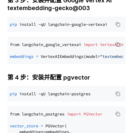
第 3 步：安装并配置 Google Vertex AI
textembedding-gecko@003
pip
from langchain_google_vertexai 
import
VertexAIEmbed
embeddings
=
 VertexAIEmbeddings(model=
"textembeddin
第 4 步：安装并配置 pgvector
pip
from langchain_postgres 
import
PGVector
vector_store
=
 PGVector(

    embeddings=embeddings,
