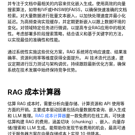
并专注于文档中最相关的内容来优化嵌入生成。使用高效的向量
搜索算法，如带有IVF或HNSW的FAISS，以确保快速准确的文档
检索。对大量数据进行批量文本嵌入，以加快处理速度并最小化
延迟。为高频查询实现缓存，并定期更新嵌入以跟上数据环境的
变化。对领域特定任务进行微调，以提高专业RAG应用中的相关
性。考虑部署多阶段搜索策略，结合语义和基于关键字的方法，
以实现最佳的准确性和性能。
通过系统性实施这些优化方案，RAG 系统将在响应速度、结果准
确率、资源利用率等维度获得全面提升。 AI 技术迭代迅速，建
议定期进行压力测试与架构调优，持续跟踪最新优化方案，确保
系统在技术发展中始终保持竞争优势。
RAG 成本计算器
估算 RAG 成本时，需要分析向量存储、计算资源和 API 使用等
方面的开销。主要成本驱动因素包括向量数据库查询、嵌入生成
和 LLM 推理。
RAG 成本计算器
是一款免费的在线工具，可快速
估算构建 RAG 的费用，涵盖切块（chunking）、嵌入、向量存
储/搜索和 LLM 生成。能帮助你发现节省费用的机会，最高可通
过无服务器方案在向量存储成本上实现 10 倍降本。