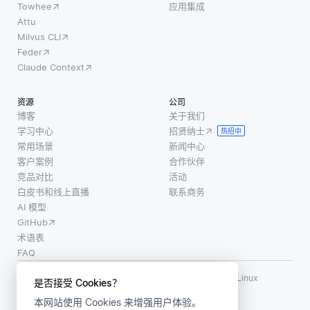
Towhee
应用集成
Attu
Milvus CLI
Feder
Claude Context
资源
公司
博客
关于我们
学习中心
招贤纳士
热招中
常用场景
新闻中心
客户案例
合作伙伴
竞品对比
活动
白皮书和线上直播
联系商务
AI 模型
GitHub
术语表
FAQ
使用条款
·
个人信息保护政策
·
数据安全政策
LF AI、LF AI & Data、Milvus，以及相关的开源项目名称为 Linux
是否接受 Cookies？
Foundation 所有商标
本网站使用 Cookies 来增强用户体验。
版权所有 ©2026 上海赜睿信息科技有限公司保留所有权利