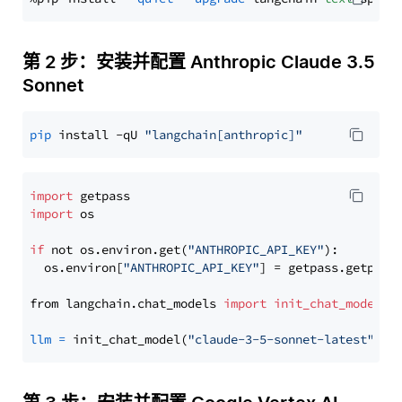
第 2 步：安装并配置 Anthropic Claude 3.5
Sonnet
pip
 install -qU 
"langchain[anthropic]"
import
import
 os

if
 not os.environ.get(
"ANTHROPIC_API_KEY"
):

  os.environ[
"ANTHROPIC_API_KEY"
] = getpass.getpass
from langchain.chat_models 
import
init_chat_model
llm
=
 init_chat_model(
"claude-3-5-sonnet-latest"
, m