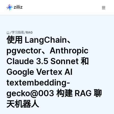
学习指南
RAG
使用 LangChain、
pgvector、Anthropic
Claude 3.5 Sonnet 和
Google Vertex AI
textembedding-
gecko@003 构建 RAG 聊
天机器人