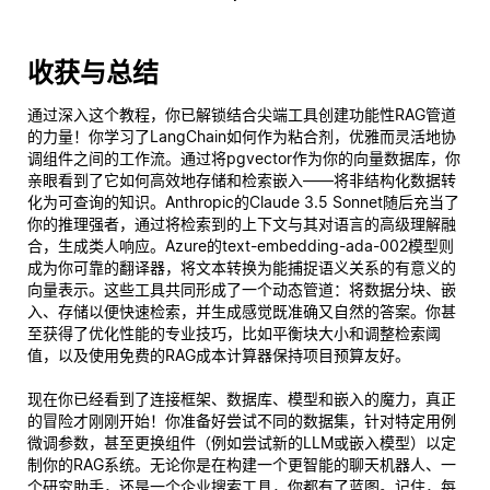
收获与总结
通过深入这个教程，你已解锁结合尖端工具创建功能性RAG管道
的力量！你学习了LangChain如何作为粘合剂，优雅而灵活地协
调组件之间的工作流。通过将pgvector作为你的向量数据库，你
亲眼看到了它如何高效地存储和检索嵌入——将非结构化数据转
化为可查询的知识。Anthropic的Claude 3.5 Sonnet随后充当了
你的推理强者，通过将检索到的上下文与其对语言的高级理解融
合，生成类人响应。Azure的text-embedding-ada-002模型则
成为你可靠的翻译器，将文本转换为能捕捉语义关系的有意义的
向量表示。这些工具共同形成了一个动态管道：将数据分块、嵌
入、存储以便快速检索，并生成感觉既准确又自然的答案。你甚
至获得了优化性能的专业技巧，比如平衡块大小和调整检索阈
值，以及使用免费的RAG成本计算器保持项目预算友好。
现在你已经看到了连接框架、数据库、模型和嵌入的魔力，真正
的冒险才刚刚开始！你准备好尝试不同的数据集，针对特定用例
微调参数，甚至更换组件（例如尝试新的LLM或嵌入模型）以定
制你的RAG系统。无论你是在构建一个更智能的聊天机器人、一
个研究助手，还是一个企业搜索工具，你都有了蓝图。记住，每