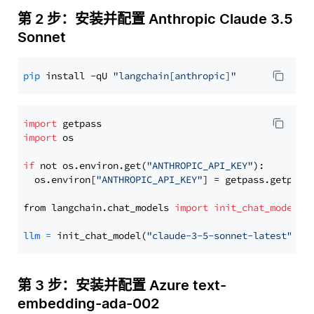
第 2 步：安装并配置 Anthropic Claude 3.5
Sonnet
pip
 install -qU 
"langchain[anthropic]"
import
import
 os

if
 not os.environ.get(
"ANTHROPIC_API_KEY"
):

  os.environ[
"ANTHROPIC_API_KEY"
] = getpass.getpass
from langchain.chat_models 
import
init_chat_model
llm
=
 init_chat_model(
"claude-3-5-sonnet-latest"
, m
第 3 步：安装并配置 Azure text-
embedding-ada-002