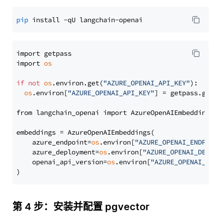
pip
import getpass

import 
os
if
not
os
.environ.get(
"AZURE_OPENAI_API_KEY"
):

os
.environ[
"AZURE_OPENAI_API_KEY"
] = getpass.getp
from langchain_openai import AzureOpenAIEmbeddings

embeddings = AzureOpenAIEmbeddings(

    azure_endpoint=
os
.environ[
"AZURE_OPENAI_ENDPOIN
    azure_deployment=
os
.environ[
"AZURE_OPENAI_DEPLO
    openai_api_version=
os
.environ[
"AZURE_OPENAI_API
第 4 步：安装并配置 pgvector