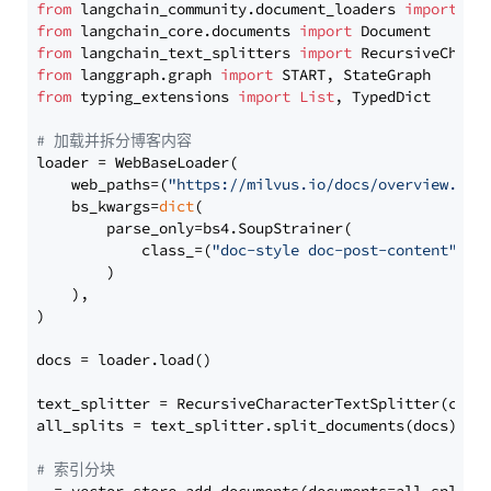
from
 langchain_community.document_loaders 
import
from
 langchain_core.documents 
import
from
 langchain_text_splitters 
import
from
 langgraph.graph 
import
from
 typing_extensions 
import
List
, TypedDict

# 加载并拆分博客内容
loader = WebBaseLoader(

    web_paths=(
"https://milvus.io/docs/overview.md"
,
    bs_kwargs=
dict
(

        parse_only=bs4.SoupStrainer(

            class_=(
"doc-style doc-post-content"
)

        )

    ),

)

docs = loader.load()

text_splitter = RecursiveCharacterTextSplitter(chun
all_splits = text_splitter.split_documents(docs)

# 索引分块