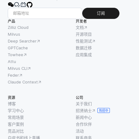
订阅
产品
开发者
Zilliz Cloud
文档
Milvus
开源项目
Deep Searcher
性能测试
GPTCache
数据迁移
Towhee
应用集成
Attu
Milvus CLI
Feder
Claude Context
资源
公司
博客
关于我们
学习中心
招贤纳士
热招中
常用场景
新闻中心
客户案例
合作伙伴
竞品对比
活动
白皮书和线上直播
联系商务