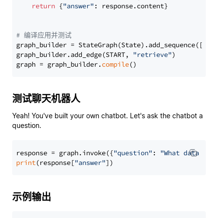
return
 {
"answer"
: response.content}

# 编译应用并测试
graph_builder = StateGraph(State).add_sequence([retr
graph_builder.add_edge(START, 
"retrieve"
)

graph = graph_builder.
compile
测试聊天机器人
Yeah! You've built your own chatbot. Let's ask the chatbot a
question.
response = graph.invoke({
"question"
: 
"What data typ
print
(response[
"answer"
示例输出