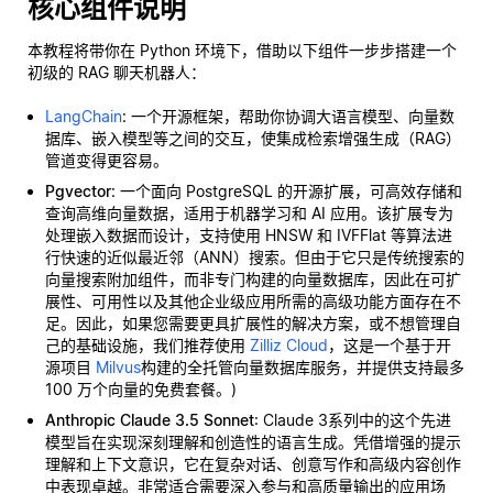
核心组件说明
本教程将带你在 Python 环境下，借助以下组件一步步搭建一个
初级的 RAG 聊天机器人：
LangChain
: 一个开源框架，帮助你协调大语言模型、向量数
据库、嵌入模型等之间的交互，使集成检索增强生成（RAG）
管道变得更容易。
Pgvector
: 一个面向 PostgreSQL 的开源扩展，可高效存储和
查询高维向量数据，适用于机器学习和 AI 应用。该扩展专为
处理嵌入数据而设计，支持使用 HNSW 和 IVFFlat 等算法进
行快速的近似最近邻（ANN）搜索。但由于它只是传统搜索的
向量搜索附加组件，而非专门构建的向量数据库，因此在可扩
展性、可用性以及其他企业级应用所需的高级功能方面存在不
足。因此，如果您需要更具扩展性的解决方案，或不想管理自
己的基础设施，我们推荐使用
Zilliz Cloud
，这是一个基于开
源项目
Milvus
构建的全托管向量数据库服务，并提供支持最多
100 万个向量的免费套餐。)
Anthropic Claude 3.5 Sonnet
: Claude 3系列中的这个先进
模型旨在实现深刻理解和创造性的语言生成。凭借增强的提示
理解和上下文意识，它在复杂对话、创意写作和高级内容创作
中表现卓越。非常适合需要深入参与和高质量输出的应用场