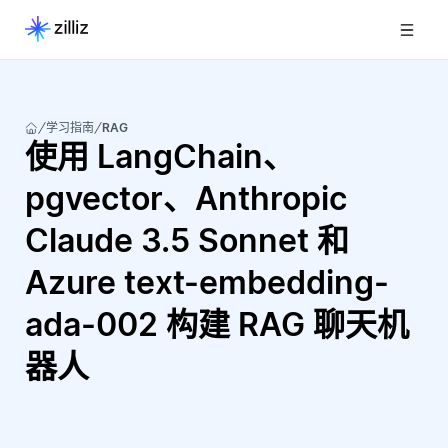
学习指南
RAG
使用 LangChain、
pgvector、Anthropic
Claude 3.5 Sonnet 和
Azure text-embedding-
ada-002 构建 RAG 聊天机
器人