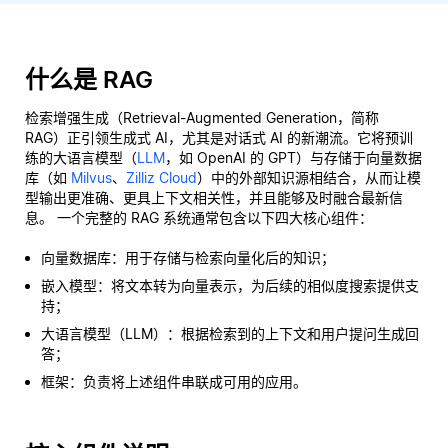
什么是 RAG
检索增强生成（Retrieval-Augmented Generation，简称
RAG）正引领生成式 AI，尤其是对话式 AI 的新潮流。它将预训
练的大语言模型（
LLM
，如 OpenAI 的 GPT）与存储于向量数据
库（如
Milvus
、
Zilliz Cloud
）中的外部知识源相结合，从而让模
型输出更准确、更具上下文相关性，并且能够及时融合最新信
息。 一个完整的 RAG 系统通常包含以下四大核心组件：
向量数据库：用于存储与检索向量化后的知识；
嵌入模型：将文本转为向量表示，为后续的相似度搜索提供支
持；
大语言模型（LLM）：根据检索到的上下文和用户提问生成回
答；
框架：负责将上述组件串联成可用的应用。