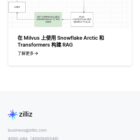
在 Milvus 上使用 Snowflake Arctic 和
Transformers 构建 RAG
了解更多
business@zilliz.com
4000-zilliz（4000945549）