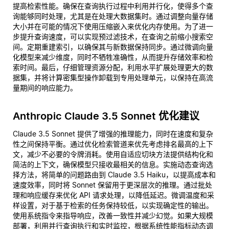
提高检索性能。确保在查询执行过程中利用并行化，使得多个查
询能够同时处理，尤其是在处理大数据集时。通过调整向量存储
大小并在可能的情况下使用压缩嵌入来优化内存使用。为了进一
步提升查询速度，可以实现预过滤技术，在查询之前缩小搜索空
间。定期重建索引，以确保其与新数据保持同步。通过微调向量
化模型来减少维度，同时不牺牲准确性，从而提升存储效率和检
索时间。最后，仔细管理资源分配，利用水平扩展处理更大的数
据集，并将计算密集型操作卸载到专用处理单元，以保持在高流
量期间的响应能力。
Anthropic Claude 3.5 Sonnet 优化建议
Claude 3.5 Sonnet 提供了增强的推理能力，同时在速度和复杂
性之间保持平衡。通过优化检索管道来优先考虑排名最高的上下
文，减少不必要的令牌消耗。使用自适应切块方法提供结构化和
简洁的上下文，确保模型只接收最相关的信息。实施动态查询选
择方法，将简单的问题路由到 Claude 3.5 Haiku，以提高成本和
速度效率，同时将 Sonnet 保留用于更深层次的推理。通过批处
理和响应缓存来优化 API 请求处理，以降低延迟。微调温度和采
样设置，对于基于检索的任务保持较低，以实现确定性的输出。
使用系统指令来指导响应，改善一致性并减少幻觉。如果大规模
部署，利用并行查询执行和实时监控，根据系统性能指标动态调