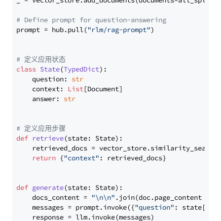
_ = vector_store.add_documents(documents=all_splits)
# Define prompt for question-answering
prompt = hub.pull(
"rlm/rag-prompt"
)

# 定义应用状态
class
State
(
TypedDict
):

    question: 
str
    context: 
List
[Document]

    answer: 
str
# 定义应用步骤
def
retrieve
(
state: State
):

    retrieved_docs = vector_store.similarity_search
return
 {
"context"
: retrieved_docs}

def
generate
(
state: State
):

    docs_content = 
"\n\n"
.join(doc.page_content 
for
    messages = prompt.invoke({
"question"
: state[
"qu
    response = llm.invoke(messages)
