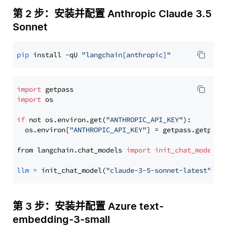
第 2 步：安装并配置 Anthropic Claude 3.5
Sonnet
pip
 install -qU 
"langchain[anthropic]"
import
import
 os

if
 not os.environ.get(
"ANTHROPIC_API_KEY"
):

  os.environ[
"ANTHROPIC_API_KEY"
] = getpass.getpass
from langchain.chat_models 
import
init_chat_model
llm
=
 init_chat_model(
"claude-3-5-sonnet-latest"
, m
第 3 步：安装并配置 Azure text-
embedding-3-small