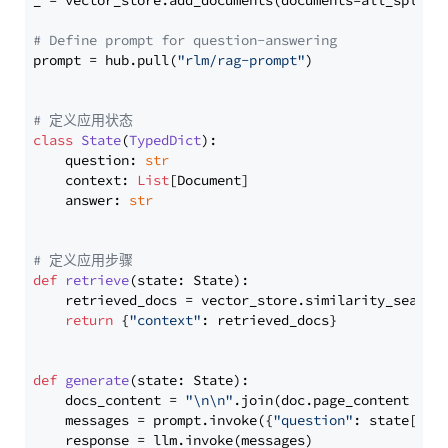
_ = vector_store.add_documents(documents=all_splits)
# Define prompt for question-answering
prompt = hub.pull(
"rlm/rag-prompt"
)

# 定义应用状态
class
State
(
TypedDict
):

    question: 
str
    context: 
List
[Document]

    answer: 
str
# 定义应用步骤
def
retrieve
(
state: State
):

    retrieved_docs = vector_store.similarity_search
return
 {
"context"
: retrieved_docs}

def
generate
(
state: State
):

    docs_content = 
"\n\n"
.join(doc.page_content 
for
    messages = prompt.invoke({
"question"
: state[
"qu
    response = llm.invoke(messages)
