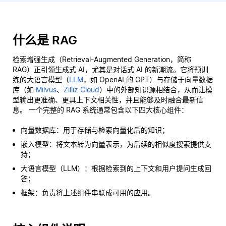
什么是 RAG
检索增强生成（Retrieval-Augmented Generation，简称
RAG）正引领生成式 AI，尤其是对话式 AI 的新潮流。它将预训
练的大语言模型（
LLM
，如 OpenAI 的 GPT）与存储于向量数据
库（如
Milvus
、
Zilliz Cloud
）中的外部知识源相结合，从而让模
型输出更准确、更具上下文相关性，并且能够及时融合最新信
息。 一个完整的 RAG 系统通常包含以下四大核心组件：
向量数据库：用于存储与检索向量化后的知识；
嵌入模型：将文本转为向量表示，为后续的相似度搜索提供支
持；
大语言模型（LLM）：根据检索到的上下文和用户提问生成回
答；
框架：负责将上述组件串联成可用的应用。