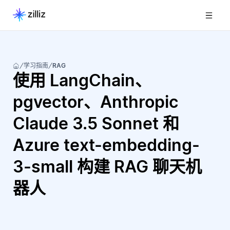
学习指南
RAG
使用 LangChain、
pgvector、Anthropic
Claude 3.5 Sonnet 和
Azure text-embedding-
3-small 构建 RAG 聊天机
器人