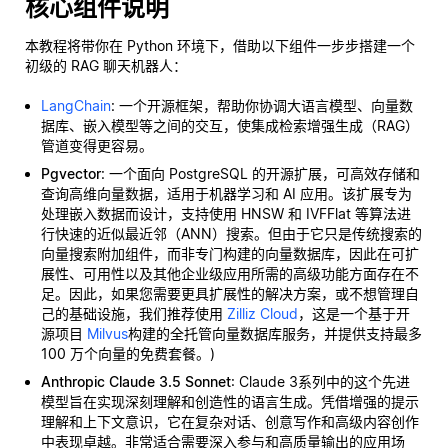
核心组件说明
本教程将带你在 Python 环境下，借助以下组件一步步搭建一个
初级的 RAG 聊天机器人：
LangChain
: 一个开源框架，帮助你协调大语言模型、向量数
据库、嵌入模型等之间的交互，使集成检索增强生成（RAG）
管道变得更容易。
Pgvector
: 一个面向 PostgreSQL 的开源扩展，可高效存储和
查询高维向量数据，适用于机器学习和 AI 应用。该扩展专为
处理嵌入数据而设计，支持使用 HNSW 和 IVFFlat 等算法进
行快速的近似最近邻（ANN）搜索。但由于它只是传统搜索的
向量搜索附加组件，而非专门构建的向量数据库，因此在可扩
展性、可用性以及其他企业级应用所需的高级功能方面存在不
足。因此，如果您需要更具扩展性的解决方案，或不想管理自
己的基础设施，我们推荐使用
Zilliz Cloud
，这是一个基于开
源项目
Milvus
构建的全托管向量数据库服务，并提供支持最多
100 万个向量的免费套餐。)
Anthropic Claude 3.5 Sonnet
: Claude 3系列中的这个先进
模型旨在实现深刻理解和创造性的语言生成。凭借增强的提示
理解和上下文意识，它在复杂对话、创意写作和高级内容创作
中表现卓越。非常适合需要深入参与和高质量输出的应用场