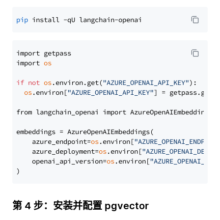
pip
import getpass

import 
os
if
not
os
.environ.get(
"AZURE_OPENAI_API_KEY"
):

os
.environ[
"AZURE_OPENAI_API_KEY"
] = getpass.getp
from langchain_openai import AzureOpenAIEmbeddings

embeddings = AzureOpenAIEmbeddings(

    azure_endpoint=
os
.environ[
"AZURE_OPENAI_ENDPOIN
    azure_deployment=
os
.environ[
"AZURE_OPENAI_DEPLO
    openai_api_version=
os
.environ[
"AZURE_OPENAI_API
第 4 步：安装并配置 pgvector