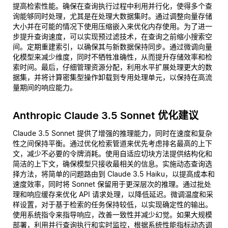
提高检索性能。确保在查询执行过程中利用并行化，使得多个查
询能够同时处理，尤其是在处理大数据集时。通过调整向量存储
大小并在可能的情况下使用压缩嵌入来优化内存使用。为了进一
步提升查询速度，可以实现预过滤技术，在查询之前缩小搜索空
间。定期重建索引，以确保其与新数据保持同步。通过微调向量
化模型来减少维度，同时不牺牲准确性，从而提升存储效率和检
索时间。最后，仔细管理资源分配，利用水平扩展处理更大的数
据集，并将计算密集型操作卸载到专用处理单元，以保持在高流
量期间的响应能力。
Anthropic Claude 3.5 Sonnet 优化建议
Claude 3.5 Sonnet 提供了增强的推理能力，同时在速度和复杂
性之间保持平衡。通过优化检索管道来优先考虑排名最高的上下
文，减少不必要的令牌消耗。使用自适应切块方法提供结构化和
简洁的上下文，确保模型只接收最相关的信息。实施动态查询选
择方法，将简单的问题路由到 Claude 3.5 Haiku，以提高成本和
速度效率，同时将 Sonnet 保留用于更深层次的推理。通过批处
理和响应缓存来优化 API 请求处理，以降低延迟。微调温度和采
样设置，对于基于检索的任务保持较低，以实现确定性的输出。
使用系统指令来指导响应，改善一致性并减少幻觉。如果大规模
部署，利用并行查询执行和实时监控，根据系统性能指标动态调