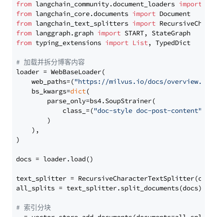
from
 langchain_community.document_loaders 
import
from
 langchain_core.documents 
import
from
 langchain_text_splitters 
import
from
 langgraph.graph 
import
from
 typing_extensions 
import
List
, TypedDict

# 加载并拆分博客内容
loader = WebBaseLoader(

    web_paths=(
"https://milvus.io/docs/overview.md"
,
    bs_kwargs=
dict
(

        parse_only=bs4.SoupStrainer(

            class_=(
"doc-style doc-post-content"
)

        )

    ),

)

docs = loader.load()

text_splitter = RecursiveCharacterTextSplitter(chun
all_splits = text_splitter.split_documents(docs)

# 索引分块