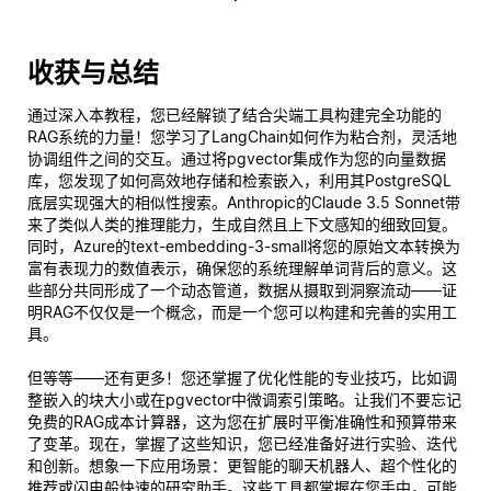
收获与总结
通过深入本教程，您已经解锁了结合尖端工具构建完全功能的
RAG系统的力量！您学习了LangChain如何作为粘合剂，灵活地
协调组件之间的交互。通过将pgvector集成作为您的向量数据
库，您发现了如何高效地存储和检索嵌入，利用其PostgreSQL
底层实现强大的相似性搜索。Anthropic的Claude 3.5 Sonnet带
来了类似人类的推理能力，生成自然且上下文感知的细致回复。
同时，Azure的text-embedding-3-small将您的原始文本转换为
富有表现力的数值表示，确保您的系统理解单词背后的
意义
。这
些部分共同形成了一个动态管道，数据从摄取到洞察流动——证
明RAG不仅仅是一个概念，而是一个您可以构建和完善的实用工
具。
但等等——还有更多！您还掌握了优化性能的专业技巧，比如调
整嵌入的块大小或在pgvector中微调索引策略。让我们不要忘记
免费的RAG成本计算器，这为您在扩展时平衡准确性和预算带来
了变革。现在，掌握了这些知识，您已经准备好进行实验、迭代
和创新。想象一下应用场景：更智能的聊天机器人、超个性化的
推荐或闪电般快速的研究助手。这些工具都掌握在您手中，可能