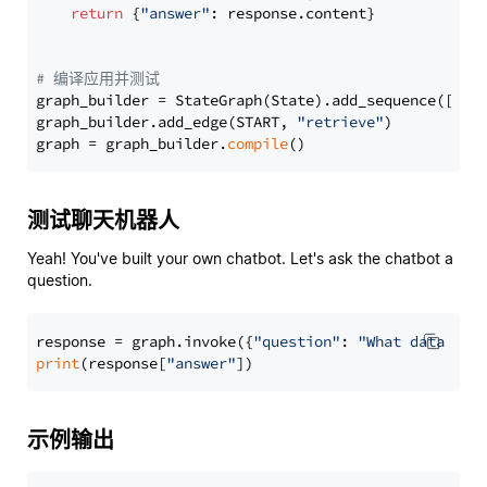
return
 {
"answer"
: response.content}

# 编译应用并测试
graph_builder = StateGraph(State).add_sequence([retr
graph_builder.add_edge(START, 
"retrieve"
)

graph = graph_builder.
compile
测试聊天机器人
Yeah! You've built your own chatbot. Let's ask the chatbot a
question.
response = graph.invoke({
"question"
: 
"What data typ
print
(response[
"answer"
示例输出