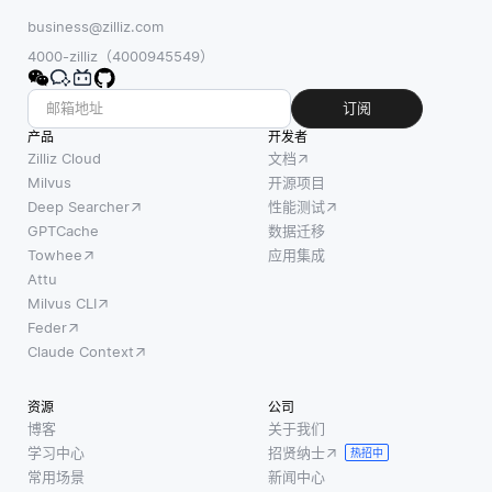
business@zilliz.com
4000-zilliz（4000945549）
订阅
产品
开发者
Zilliz Cloud
文档
Milvus
开源项目
Deep Searcher
性能测试
GPTCache
数据迁移
Towhee
应用集成
Attu
Milvus CLI
Feder
Claude Context
资源
公司
博客
关于我们
学习中心
招贤纳士
热招中
常用场景
新闻中心