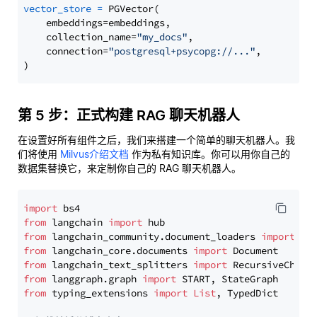
vector_store
=
 PGVector(

    embeddings=embeddings,

    collection_name=
"my_docs"
,

    connection=
"postgresql+psycopg://..."
,

第 5 步：正式构建 RAG 聊天机器人
在设置好所有组件之后，我们来搭建一个简单的聊天机器人。我
们将使用
Milvus介绍文档
作为私有知识库。你可以用你自己的
数据集替换它，来定制你自己的 RAG 聊天机器人。
import
from
 langchain 
import
from
 langchain_community.document_loaders 
import
from
 langchain_core.documents 
import
from
 langchain_text_splitters 
import
from
 langgraph.graph 
import
from
 typing_extensions 
import
List
, TypedDict
