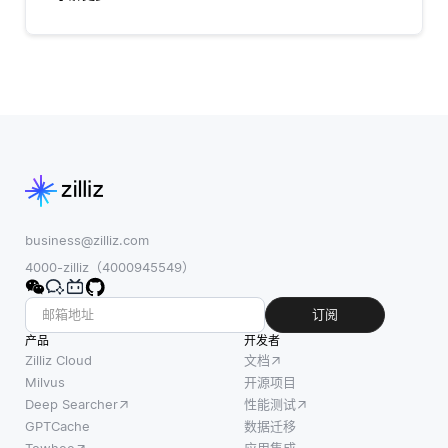
business@zilliz.com
4000-zilliz（4000945549）
订阅
产品
开发者
Zilliz Cloud
文档
Milvus
开源项目
Deep Searcher
性能测试
GPTCache
数据迁移
Towhee
应用集成