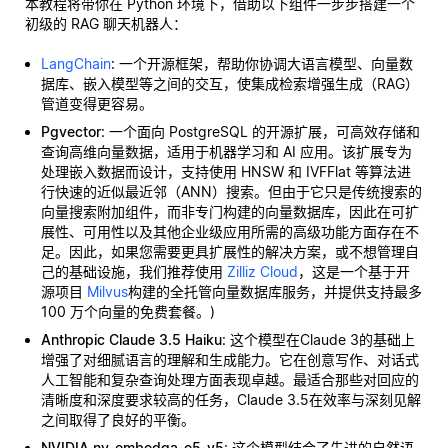
本教程将带你在 Python 环境下，借助以下组件一步步搭建一个
初级的 RAG 聊天机器人：
LangChain
: 一个开源框架，帮助你协调大语言模型、向量数
据库、嵌入模型等之间的交互，使集成检索增强生成（RAG）
管道变得更容易。
Pgvector
: 一个面向 PostgreSQL 的开源扩展，可高效存储和
查询高维向量数据，适用于机器学习和 AI 应用。该扩展专为
处理嵌入数据而设计，支持使用 HNSW 和 IVFFlat 等算法进
行快速的近似最近邻（ANN）搜索。但由于它只是传统搜索的
向量搜索附加组件，而非专门构建的向量数据库，因此在可扩
展性、可用性以及其他企业级应用所需的高级功能方面存在不
足。因此，如果您需要更具扩展性的解决方案，或不想管理自
己的基础设施，我们推荐使用
Zilliz Cloud
，这是一个基于开
源项目
Milvus
构建的全托管向量数据库服务，并提供支持最多
100 万个向量的免费套餐。)
Anthropic Claude 3.5 Haiku
: 这个模型在Claude 3的基础上
增强了对细腻语言的理解和生成能力。它在创意写作、对话式
人工智能和复杂查询处理方面表现卓越。最适合那些对回应的
清晰度和深度要求较高的任务，Claude 3.5在效率与深刻见解
之间取得了良好的平衡。
NVIDIA nv-embedqa-e5-v5
: 这个模型结合了先进的自然语