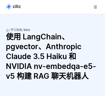
学习指南
RAG
使用 LangChain、
pgvector、Anthropic
Claude 3.5 Haiku 和
NVIDIA nv-embedqa-e5-
v5 构建 RAG 聊天机器人