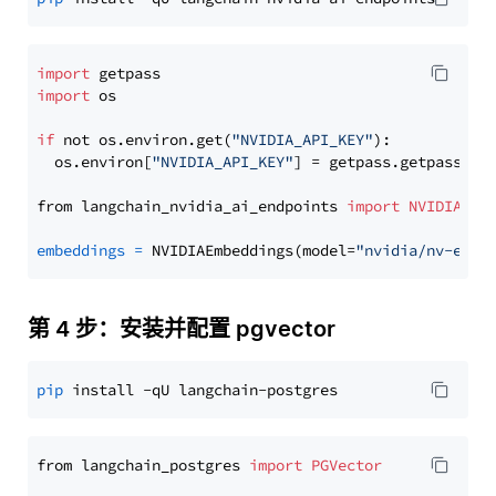
import
import
 os

if
 not os.environ.get(
"NVIDIA_API_KEY"
):

  os.environ[
"NVIDIA_API_KEY"
] = getpass.getpass(
"E
from langchain_nvidia_ai_endpoints 
import
NVIDIAEmb
embeddings
=
 NVIDIAEmbeddings(model=
"nvidia/nv-embe
第 4 步：安装并配置 pgvector
pip
from langchain_postgres 
import
PGVector