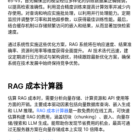
e5-v5，首先确保您的模型经过多样化的训练数据集正确微调，
以提高检索准确性。利用混合精度训练来提高计算效率并减少内
存使用。对查询和响应实施批处理，以利用并行处理能力。定期
监控并调整学习率和其他超参数，以获得最佳训练性能。最后，
结合缓存机制以存储频繁访问的嵌入和结果，从而显著加快检索
速度。
通过系统性实施这些优化方案，RAG 系统将在响应速度、结果准
确率、资源利用率等维度获得全面提升。 AI 技术迭代迅速，建
议定期进行压力测试与架构调优，持续跟踪最新优化方案，确保
系统在技术发展中始终保持竞争优势。
RAG 成本计算器
估算 RAG 成本时，需要分析向量存储、计算资源和 API 使用等
方面的开销。主要成本驱动因素包括向量数据库查询、嵌入生成
和 LLM 推理。
RAG 成本计算器
是一款免费的在线工具，可快速
估算构建 RAG 的费用，涵盖切块（chunking）、嵌入、向量存
储/搜索和 LLM 生成。能帮助你发现节省费用的机会，最高可通
过无服务器方案在向量存储成本上实现 10 倍降本。