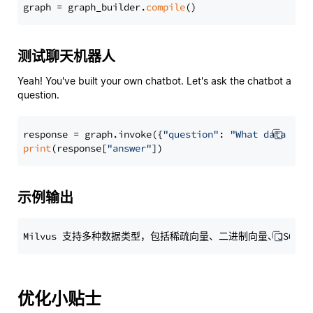
graph = graph_builder.
compile
测试聊天机器人
Yeah! You've built your own chatbot. Let's ask the chatbot a
question.
response = graph.invoke({
"question"
: 
"What data typ
print
(response[
"answer"
示例输出
优化小贴士