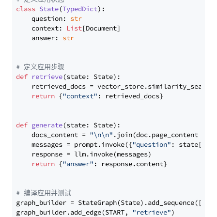
class
State
(
TypedDict
):

    question: 
str
    context: 
List
[Document]

    answer: 
str
# 定义应用步骤
def
retrieve
(
state: State
):

    retrieved_docs = vector_store.similarity_search
return
 {
"context"
: retrieved_docs}

def
generate
(
state: State
):

    docs_content = 
"\n\n"
.join(doc.page_content 
for
    messages = prompt.invoke({
"question"
: state[
"qu
    response = llm.invoke(messages)

return
 {
"answer"
: response.content}

# 编译应用并测试
graph_builder = StateGraph(State).add_sequence([retr
graph_builder.add_edge(START, 
"retrieve"
)
