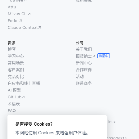
Attu
Milvus CLI
Feder
Claude Context
资源
公司
博客
关于我们
学习中心
招贤纳士
热招中
常用场景
新闻中心
客户案例
合作伙伴
竞品对比
活动
白皮书和线上直播
联系商务
AI 模型
GitHub
术语表
FAQ
使用条款
·
个人信息保护政策
·
数据安全政策
LF AI、LF AI & Data、Milvus，以及相关的开源项目名称为 Linux
是否接受 Cookies？
Foundation 所有商标
本网站使用 Cookies 来增强用户体验。
版权所有 ©2026 上海赜睿信息科技有限公司保留所有权利
ICP 备案:
沪ICP备2023014543号-1
沪公网安备31011002006715