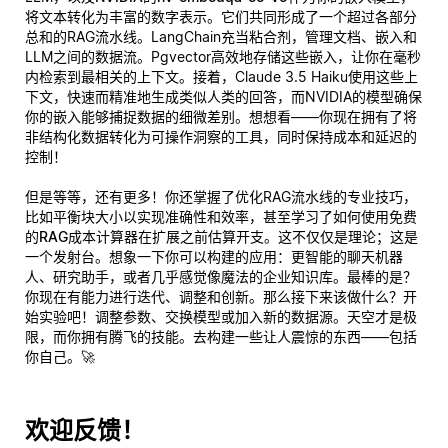
将文本转化为丰富的数字表示。它们共同形成了一个超过各部分
总和的RAG流水线。LangChain充当粘合剂，管理文档、嵌入和
LLM之间的数据流。Pgvector高效地存储这些嵌入，让你在毫秒
内检索到最相关的上下文。接着，Claude 3.5 Haiku使用这些上
下文，快速而精准地生成类似人类的回答，而NVIDIA的模型确保
你的嵌入能够捕捉数据的细微差别。想想看——你现在拥有了将
非结构化数据转化为可操作洞察的工具，同时保持成本和延迟的
控制！
但是等等，还有更多！你还掌握了优化RAG流水线的专业技巧，
比如平衡块大小以实现准确性和效率，甚至学习了如何使用
免费
的RAG成本计算器
在扩展之前估算开支。这不仅仅是理论；这是
一个发射台。想象一下你可以构建的应用：更智能的聊天机器
人、研究助手，或者几乎感觉像魔法的企业知识库。最棒的是？
你现在有能力进行迭代、调整和创新。那么接下来该做什么？开
始实验吧！调整参数、交换模型或加入新的数据源。天空才是极
限，而你拥有腾飞的技能。去构建一些让人震惊的东西——包括
你自己。🚀
欢迎反馈！