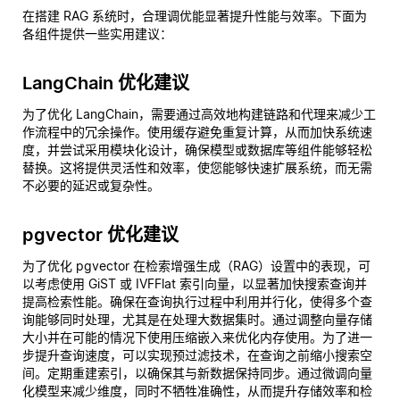
在搭建 RAG 系统时，合理调优能显著提升性能与效率。下面为
各组件提供一些实用建议：
LangChain 优化建议
为了优化 LangChain，需要通过高效地构建链路和代理来减少工
作流程中的冗余操作。使用缓存避免重复计算，从而加快系统速
度，并尝试采用模块化设计，确保模型或数据库等组件能够轻松
替换。这将提供灵活性和效率，使您能够快速扩展系统，而无需
不必要的延迟或复杂性。
pgvector 优化建议
为了优化 pgvector 在检索增强生成（RAG）设置中的表现，可
以考虑使用 GiST 或 IVFFlat 索引向量，以显著加快搜索查询并
提高检索性能。确保在查询执行过程中利用并行化，使得多个查
询能够同时处理，尤其是在处理大数据集时。通过调整向量存储
大小并在可能的情况下使用压缩嵌入来优化内存使用。为了进一
步提升查询速度，可以实现预过滤技术，在查询之前缩小搜索空
间。定期重建索引，以确保其与新数据保持同步。通过微调向量
化模型来减少维度，同时不牺牲准确性，从而提升存储效率和检