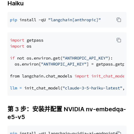
Haiku
pip
 install -qU 
"langchain[anthropic]"
import
import
 os

if
 not os.environ.get(
"ANTHROPIC_API_KEY"
):

  os.environ[
"ANTHROPIC_API_KEY"
] = getpass.getpass
from langchain.chat_models 
import
init_chat_model
llm
=
 init_chat_model(
"claude-3-5-haiku-latest"
, mo
第 3 步：安装并配置 NVIDIA nv-embedqa-
e5-v5
pip