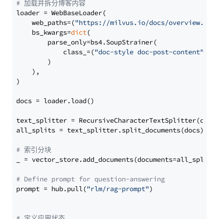
# 加载并拆分博客内容
loader = WebBaseLoader(

    web_paths=(
"https://milvus.io/docs/overview.md"
,
    bs_kwargs=
dict
(

        parse_only=bs4.SoupStrainer(

            class_=(
"doc-style doc-post-content"
)

        )

    ),

)

docs = loader.load()

text_splitter = RecursiveCharacterTextSplitter(chun
all_splits = text_splitter.split_documents(docs)

# 索引分块
_ = vector_store.add_documents(documents=all_splits)
# Define prompt for question-answering
prompt = hub.pull(
"rlm/rag-prompt"
)

# 定义应用状态