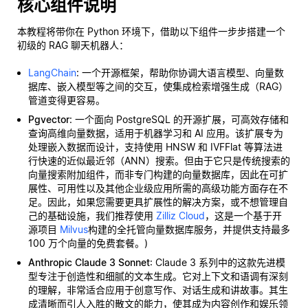
核心组件说明
本教程将带你在 Python 环境下，借助以下组件一步步搭建一个
初级的 RAG 聊天机器人：
LangChain
: 一个开源框架，帮助你协调大语言模型、向量数
据库、嵌入模型等之间的交互，使集成检索增强生成（RAG）
管道变得更容易。
Pgvector
: 一个面向 PostgreSQL 的开源扩展，可高效存储和
查询高维向量数据，适用于机器学习和 AI 应用。该扩展专为
处理嵌入数据而设计，支持使用 HNSW 和 IVFFlat 等算法进
行快速的近似最近邻（ANN）搜索。但由于它只是传统搜索的
向量搜索附加组件，而非专门构建的向量数据库，因此在可扩
展性、可用性以及其他企业级应用所需的高级功能方面存在不
足。因此，如果您需要更具扩展性的解决方案，或不想管理自
己的基础设施，我们推荐使用
Zilliz Cloud
，这是一个基于开
源项目
Milvus
构建的全托管向量数据库服务，并提供支持最多
100 万个向量的免费套餐。)
Anthropic Claude 3 Sonnet
: Claude 3 系列中的这款先进模
型专注于创造性和细腻的文本生成。它对上下文和语调有深刻
的理解，非常适合应用于创意写作、对话生成和讲故事。其生
成清晰而引人入胜的散文的能力，使其成为内容创作和娱乐领