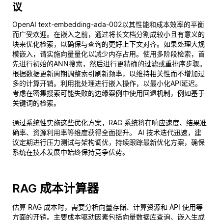
议
OpenAI text-embedding-ada-002以其性能和成本效率的平衡
而广受欢迎。在嵌入之前，通过将长文档分割成较小且有意义的
块来优化检索，以确保与查询的更好上下文对齐。如果处理大规
模嵌入，请实施向量量化以减少内存占用。使用多阶段检索，首
先进行初始的ANN搜索，然后进行更精确的过滤或重排序步骤。
根据数据更新周期调整索引刷新频率，以维持相关性而不增加过
多的计算开销。利用批处理进行嵌入操作，以最小化API延迟。
考虑在密集搜索可能失败的边缘案例中使用回退机制，例如基于
关键词的检索。
通过系统性实施这些优化方案，RAG 系统将在响应速度、结果准
确率、资源利用率等维度获得全面提升。 AI 技术迭代迅速，建
议定期进行压力测试与架构调优，持续跟踪最新优化方案，确保
系统在技术发展中始终保持竞争优势。
RAG 成本计算器
估算 RAG 成本时，需要分析向量存储、计算资源和 API 使用等
方面的开销。主要成本驱动因素包括向量数据库查询、嵌入生成