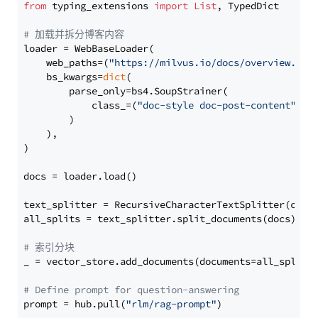
from
 typing_extensions 
import
List
, TypedDict

# 加载并拆分博客内容
loader = WebBaseLoader(

    web_paths=(
"https://milvus.io/docs/overview.md"
,
    bs_kwargs=
dict
(

        parse_only=bs4.SoupStrainer(

            class_=(
"doc-style doc-post-content"
)

        )

    ),

)

docs = loader.load()

text_splitter = RecursiveCharacterTextSplitter(chun
all_splits = text_splitter.split_documents(docs)

# 索引分块
_ = vector_store.add_documents(documents=all_splits)
# Define prompt for question-answering
prompt = hub.pull(
"rlm/rag-prompt"
)
