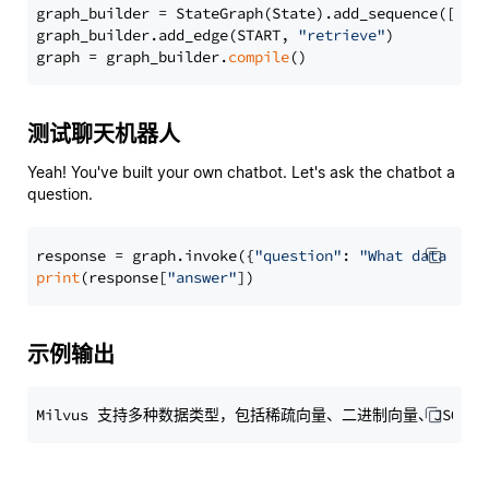
graph_builder = StateGraph(State).add_sequence([retr
graph_builder.add_edge(START, 
"retrieve"
)

graph = graph_builder.
compile
测试聊天机器人
Yeah! You've built your own chatbot. Let's ask the chatbot a
question.
response = graph.invoke({
"question"
: 
"What data typ
print
(response[
"answer"
示例输出