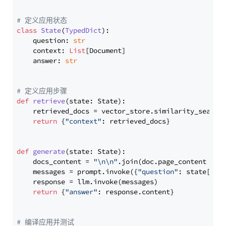
# 定义应用状态
class
State
(
TypedDict
):

    question: 
str
    context: 
List
[Document]

    answer: 
str
# 定义应用步骤
def
retrieve
(
state: State
):

    retrieved_docs = vector_store.similarity_search
return
 {
"context"
: retrieved_docs}

def
generate
(
state: State
):

    docs_content = 
"\n\n"
.join(doc.page_content 
for
    messages = prompt.invoke({
"question"
: state[
"qu
    response = llm.invoke(messages)

return
 {
"answer"
: response.content}

# 编译应用并测试