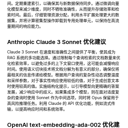
间。定期重建索引，以确保其与新数据保持同步。通过微调向量
化模型来减少维度，同时不牺牲准确性，从而提升存储效率和检
索时间。最后，仔细管理资源分配，利用水平扩展处理更大的数
据集，并将计算密集型操作卸载到专用处理单元，以保持在高流
量期间的响应能力。
Anthropic Claude 3 Sonnet 优化建议
Claude 3 Sonnet 在速度和准确性之间提供了平衡，使其成为
RAG 系统的多功能选择。通过限制每个查询检索的文档数量来优
化检索效率，以避免过多的上下文窗口使用，这可能会减慢响应
时间。使用语义切块技术将文档分解为有意义的部分，确保仅将
最相关的信息传递给模型。根据用户查询的复杂性动态调整温度
和采样参数，对于事实性响应使用较低的值，对于生成创意文本
时使用较高的值。实施结构化提示，以引导模型向更精确的答案
发展，减少响应中的歧义。如果集成多个模型，则在面对适度复
杂的查询时使用 Sonnet 作为中间选项，同时将 Opus 保留用于
高风险推理任务。利用 Claude 的 API 优化功能，例如流式传
输，以提高响应时间和系统效率。
OpenAI text-embedding-ada-002 优化建