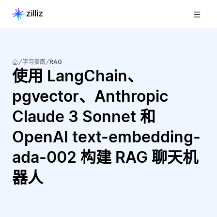
学习指南
RAG
使用 LangChain、
pgvector、Anthropic
Claude 3 Sonnet 和
OpenAI text-embedding-
ada-002 构建 RAG 聊天机
器人