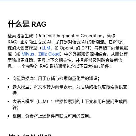
什么是 RAG
检索增强生成（Retrieval-Augmented Generation，简称
RAG）正引领生成式 AI，尤其是对话式 AI 的新潮流。它将预训
练的大语言模型（
LLM
，如 OpenAI 的 GPT）与存储于向量数据
库（如
Milvus
、
Zilliz Cloud
）中的外部知识源相结合，从而让模
型输出更准确、更具上下文相关性，并且能够及时融合最新信
息。 一个完整的 RAG 系统通常包含以下四大核心组件：
向量数据库：用于存储与检索向量化后的知识；
嵌入模型：将文本转为向量表示，为后续的相似度搜索提供支
持；
大语言模型（LLM）：根据检索到的上下文和用户提问生成回
答；
框架：负责将上述组件串联成可用的应用。