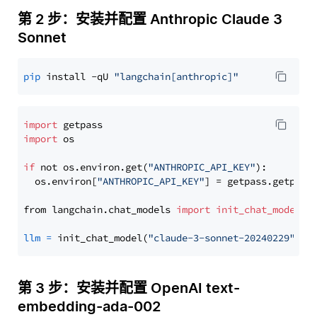
第 2 步：安装并配置 Anthropic Claude 3
Sonnet
pip
 install -qU 
"langchain[anthropic]"
import
import
 os

if
 not os.environ.get(
"ANTHROPIC_API_KEY"
):

  os.environ[
"ANTHROPIC_API_KEY"
] = getpass.getpass
from langchain.chat_models 
import
init_chat_model
llm
=
 init_chat_model(
"claude-3-sonnet-20240229"
, m
第 3 步：安装并配置 OpenAI text-
embedding-ada-002