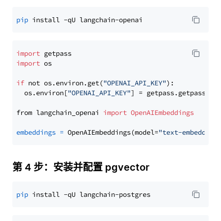
pip
import
import
 os

if
 not os.environ.get(
"OPENAI_API_KEY"
):

  os.environ[
"OPENAI_API_KEY"
] = getpass.getpass(
"E
from langchain_openai 
import
OpenAIEmbeddings
embeddings
=
 OpenAIEmbeddings(model=
"text-embedding
第 4 步：安装并配置 pgvector
pip