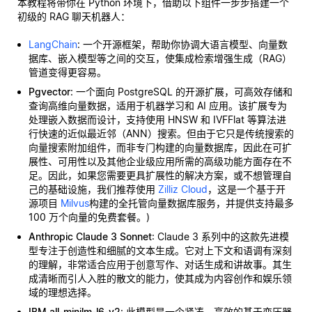
本教程将带你在 Python 环境下，借助以下组件一步步搭建一个
初级的 RAG 聊天机器人：
LangChain
: 一个开源框架，帮助你协调大语言模型、向量数
据库、嵌入模型等之间的交互，使集成检索增强生成（RAG）
管道变得更容易。
Pgvector
: 一个面向 PostgreSQL 的开源扩展，可高效存储和
查询高维向量数据，适用于机器学习和 AI 应用。该扩展专为
处理嵌入数据而设计，支持使用 HNSW 和 IVFFlat 等算法进
行快速的近似最近邻（ANN）搜索。但由于它只是传统搜索的
向量搜索附加组件，而非专门构建的向量数据库，因此在可扩
展性、可用性以及其他企业级应用所需的高级功能方面存在不
足。因此，如果您需要更具扩展性的解决方案，或不想管理自
己的基础设施，我们推荐使用
Zilliz Cloud
，这是一个基于开
源项目
Milvus
构建的全托管向量数据库服务，并提供支持最多
100 万个向量的免费套餐。)
Anthropic Claude 3 Sonnet
: Claude 3 系列中的这款先进模
型专注于创造性和细腻的文本生成。它对上下文和语调有深刻
的理解，非常适合应用于创意写作、对话生成和讲故事。其生
成清晰而引人入胜的散文的能力，使其成为内容创作和娱乐领
域的理想选择。
IBM all-minilm-l6-v2
: 此模型是一个紧凑、高效的基于变压器