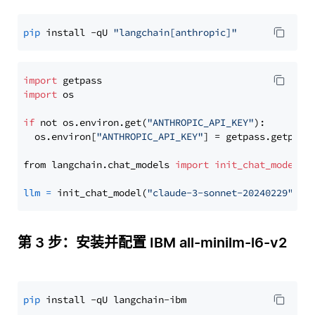
pip
 install -qU 
"langchain[anthropic]"
import
import
 os

if
 not os.environ.get(
"ANTHROPIC_API_KEY"
):

  os.environ[
"ANTHROPIC_API_KEY"
] = getpass.getpass
from langchain.chat_models 
import
init_chat_model
llm
=
 init_chat_model(
"claude-3-sonnet-20240229"
, m
第 3 步：安装并配置 IBM all-minilm-l6-v2
pip