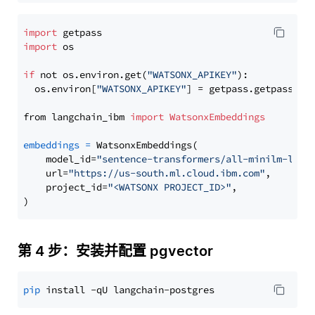
import
import
 os

if
 not os.environ.get(
"WATSONX_APIKEY"
):

  os.environ[
"WATSONX_APIKEY"
] = getpass.getpass(
"E
from langchain_ibm 
import
WatsonxEmbeddings
embeddings
=
 WatsonxEmbeddings(

    model_id=
"sentence-transformers/all-minilm-l6-v
    url=
"https://us-south.ml.cloud.ibm.com"
,

    project_id=
"<WATSONX PROJECT_ID>"
,

第 4 步：安装并配置 pgvector
pip