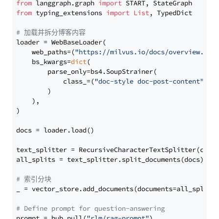
from
 langgraph.graph 
import
from
 typing_extensions 
import
List
, TypedDict

# 加载并拆分博客内容
loader = WebBaseLoader(

    web_paths=(
"https://milvus.io/docs/overview.md"
,
    bs_kwargs=
dict
(

        parse_only=bs4.SoupStrainer(

            class_=(
"doc-style doc-post-content"
)

        )

    ),

)

docs = loader.load()

text_splitter = RecursiveCharacterTextSplitter(chun
all_splits = text_splitter.split_documents(docs)

# 索引分块
_ = vector_store.add_documents(documents=all_splits)
# Define prompt for question-answering
prompt = hub.pull(
"rlm/rag-prompt"
)
