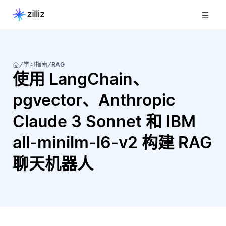
学习指南
RAG
使用 LangChain、
pgvector、Anthropic
Claude 3 Sonnet 和 IBM
all-minilm-l6-v2 构建 RAG
聊天机器人