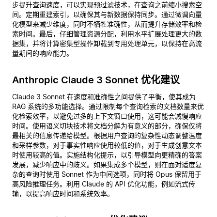
步提升查询速度，可以实现预过滤技术，在查询之前缩小搜索空
间。定期重建索引，以确保其与新数据保持同步。通过微调向量
化模型来减少维度，同时不牺牲准确性，从而提升存储效率和检
索时间。最后，仔细管理资源分配，利用水平扩展处理更大的数
据集，并将计算密集型操作卸载到专用处理单元，以保持在高流
量期间的响应能力。
Anthropic Claude 3 Sonnet 优化建议
Claude 3 Sonnet 在速度和准确性之间提供了平衡，使其成为
RAG 系统的多功能选择。通过限制每个查询检索的文档数量来优
化检索效率，以避免过多的上下文窗口使用，这可能会减慢响应
时间。使用语义切块技术将文档分解为有意义的部分，确保仅将
最相关的信息传递给模型。根据用户查询的复杂性动态调整温度
和采样参数，对于事实性响应使用较低的值，对于生成创意文本
时使用较高的值。实施结构化提示，以引导模型向更精确的答案
发展，减少响应中的歧义。如果集成多个模型，则在面对适度复
杂的查询时使用 Sonnet 作为中间选项，同时将 Opus 保留用于
高风险推理任务。利用 Claude 的 API 优化功能，例如流式传
输，以提高响应时间和系统效率。