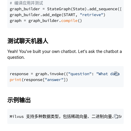
# 编译应用并测试
graph_builder = StateGraph(State).add_sequence([retr
graph_builder.add_edge(START, 
"retrieve"
)

graph = graph_builder.
compile
测试聊天机器人
Yeah! You've built your own chatbot. Let's ask the chatbot a
question.
response = graph.invoke({
"question"
: 
"What data typ
print
(response[
"answer"
示例输出