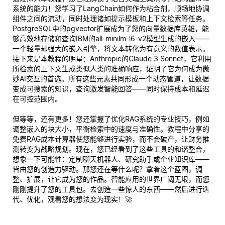
系统的能力！您学习了LangChain如何作为粘合剂，顺畅地协调
组件之间的流动，同时处理诸如提示模板和上下文检索等任务。
PostgreSQL中的pgvector扩展成为了您的向量数据库英雄，能
够高效地存储和查询IBM的all-minilm-l6-v2模型生成的嵌入——
一个轻量却强大的嵌入引擎，将文本转化为有意义的数值表示。
接下来是本教程的明星：Anthropic的Claude 3 Sonnet，它利用
所检索的上下文生成类似人类的准确响应，证明了它为何成为微
妙AI交互的首选。所有这些元素共同形成一个动态管道，让数据
变成可搜索的知识，查询激发智能回答——同时保持成本和延迟
在可控范围内。
但等等，还有更多！您还掌握了优化RAG系统的专业技巧，例如
调整嵌入的块大小，平衡检索中的速度与准确性。教程中分享的
免费RAG成本计算器使您能够进行实验，而不会破产，让财务推
测转变为战略规划。现在，您已经看到了这些工具的和谐整合，
想象一下可能性：定制聊天机器人、研究助手或企业知识库——
皆由
您的
创造力驱动。那您还在等什么呢？拿着这个蓝图，调
整、扩展，让它成为您的作品。智能应用的世界广阔无垠，而您
刚刚提升了您的工具包。去创造一些惊人的东西——然后进行迭
代、优化，观看您的想法变为现实！🚀