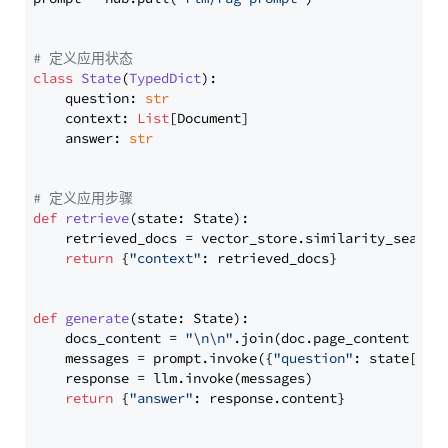
# 定义应用状态
class
State
(
TypedDict
):

    question: 
str
    context: 
List
[Document]

    answer: 
str
# 定义应用步骤
def
retrieve
(
state: State
):

    retrieved_docs = vector_store.similarity_search
return
 {
"context"
: retrieved_docs}

def
generate
(
state: State
):

    docs_content = 
"\n\n"
.join(doc.page_content 
for
    messages = prompt.invoke({
"question"
: state[
"qu
    response = llm.invoke(messages)

return
 {
"answer"
: response.content}
