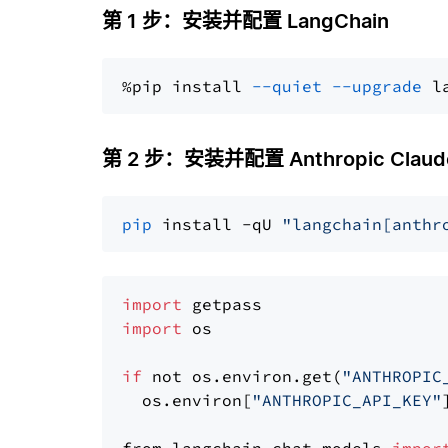
第 1 步：安装并配置 LangChain
%pip install 
--quiet
--upgrade
 l
第 2 步：安装并配置 Anthropic Claude
pip
 install -qU 
"langchain[anthr
import
import
 os

if
 not os.environ.get(
"ANTHROPIC
  os.environ[
"ANTHROPIC_API_KEY"