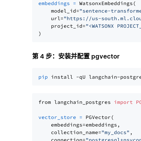
embeddings
=
 WatsonxEmbeddings(

    model_id=
"sentence-transform
    url=
"https://us-south.ml.clo
    project_id=
"<WATSONX PROJECT
第 4 步：安装并配置 pgvector
pip
from langchain_postgres 
import
P
vector_store
=
 PGVector(

    embeddings=embeddings,

    collection_name=
"my_docs"
,

    connection=
"postgresql+psyco