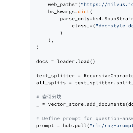
    web_paths=(
"https://milvus.i
    bs_kwargs=
dict
(

        parse_only=bs4.SoupStrain
            class_=(
"doc-style d
        )

    ),

)

docs = loader.load()

text_splitter = RecursiveCharact
all_splits = text_splitter.split_
# 索引分块
_ = vector_store.add_documents(do
# Define prompt for question-ans
prompt = hub.pull(
"rlm/rag-promp