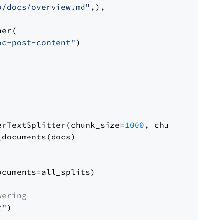
o/docs/overview.md"
,),

er(

oc-post-content"
)

erTextSplitter(chunk_size=
1000
, chunk_overlap
documents(docs)

cuments=all_splits)

wering
t"
)
