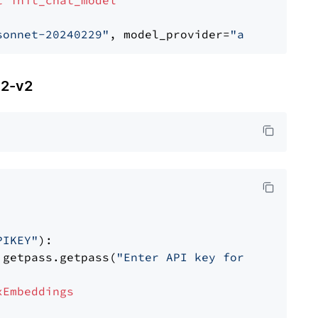
t
init_chat_model
sonnet-20240229"
, model_provider=
"anthropic"
2-v2
PIKEY"
):

 getpass.getpass(
"Enter API key for IBM watso
xEmbeddings