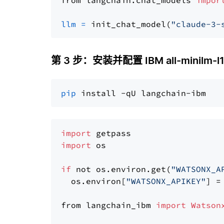
from langchain.chat_models 
impor
llm
=
 init_chat_model(
"claude-3-
第 3 步：安装并配置 IBM all-minilm-l1
pip
import
import
 os

if
 not os.environ.get(
"WATSONX_A
  os.environ[
"WATSONX_APIKEY"
] =
from langchain_ibm 
import
Watson