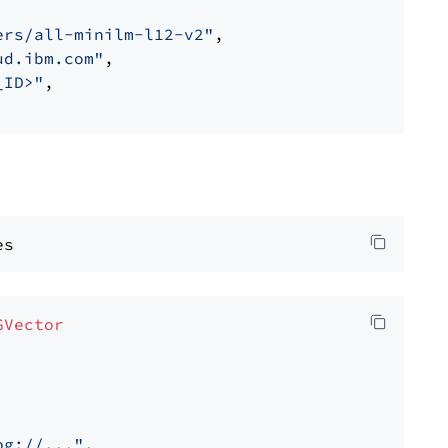
ers/all-minilm-l12-v2"
,

ud.ibm.com"
,

_ID>"
,

GVector
pg://..."
,
