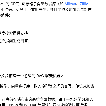
enAI 的 GPT）与存储于向量数据库（如
Milvus
、
Zilliz
出更准确、更具上下文相关性，并且能够及时融合最新信
心组件：
；
似度搜索提供支持；
用户提问生成回答；
一步步搭建一个初级的 RAG 聊天机器人：
言模型、向量数据库、嵌入模型等之间的交互，使集成检索
开源扩展，可高效存储和查询高维向量数据，适用于机器学习和 AI
NSW 和 IVFFlat 等算法进行快速的近似最近邻