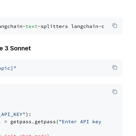
angchain-
text
 3 Sonnet
opic]"
_API_KEY"
):

] = getpass.getpass(
"Enter API key for Anthro