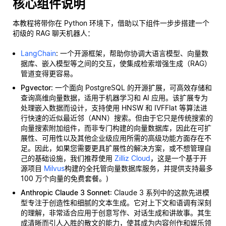
核心组件说明
本教程将带你在 Python 环境下，借助以下组件一步步搭建一个
初级的 RAG 聊天机器人：
LangChain
: 一个开源框架，帮助你协调大语言模型、向量数
据库、嵌入模型等之间的交互，使集成检索增强生成（RAG）
管道变得更容易。
Pgvector
: 一个面向 PostgreSQL 的开源扩展，可高效存储和
查询高维向量数据，适用于机器学习和 AI 应用。该扩展专为
处理嵌入数据而设计，支持使用 HNSW 和 IVFFlat 等算法进
行快速的近似最近邻（ANN）搜索。但由于它只是传统搜索的
向量搜索附加组件，而非专门构建的向量数据库，因此在可扩
展性、可用性以及其他企业级应用所需的高级功能方面存在不
足。因此，如果您需要更具扩展性的解决方案，或不想管理自
己的基础设施，我们推荐使用
Zilliz Cloud
，这是一个基于开
源项目
Milvus
构建的全托管向量数据库服务，并提供支持最多
100 万个向量的免费套餐。)
Anthropic Claude 3 Sonnet
: Claude 3 系列中的这款先进模
型专注于创造性和细腻的文本生成。它对上下文和语调有深刻
的理解，非常适合应用于创意写作、对话生成和讲故事。其生
成清晰而引人入胜的散文的能力，使其成为内容创作和娱乐领