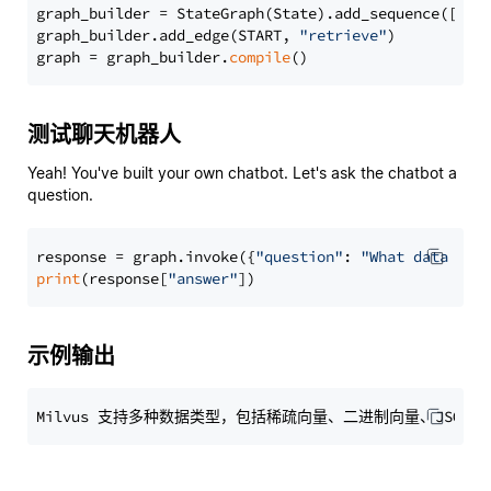
graph_builder = StateGraph(State).add_sequence([retr
graph_builder.add_edge(START, 
"retrieve"
)

graph = graph_builder.
compile
测试聊天机器人
Yeah! You've built your own chatbot. Let's ask the chatbot a
question.
response = graph.invoke({
"question"
: 
"What data typ
print
(response[
"answer"
示例输出