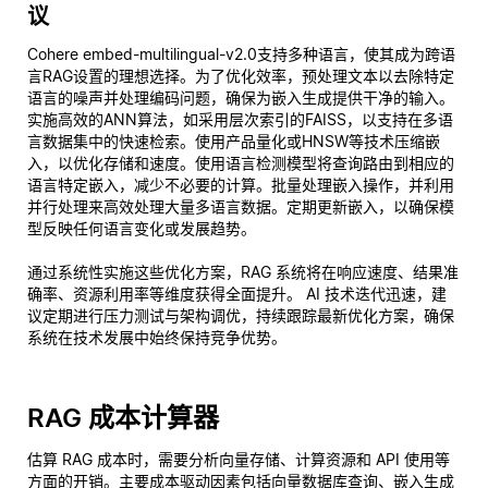
议
Cohere embed-multilingual-v2.0支持多种语言，使其成为跨语
言RAG设置的理想选择。为了优化效率，预处理文本以去除特定
语言的噪声并处理编码问题，确保为嵌入生成提供干净的输入。
实施高效的ANN算法，如采用层次索引的FAISS，以支持在多语
言数据集中的快速检索。使用产品量化或HNSW等技术压缩嵌
入，以优化存储和速度。使用语言检测模型将查询路由到相应的
语言特定嵌入，减少不必要的计算。批量处理嵌入操作，并利用
并行处理来高效处理大量多语言数据。定期更新嵌入，以确保模
型反映任何语言变化或发展趋势。
通过系统性实施这些优化方案，RAG 系统将在响应速度、结果准
确率、资源利用率等维度获得全面提升。 AI 技术迭代迅速，建
议定期进行压力测试与架构调优，持续跟踪最新优化方案，确保
系统在技术发展中始终保持竞争优势。
RAG 成本计算器
估算 RAG 成本时，需要分析向量存储、计算资源和 API 使用等
方面的开销。主要成本驱动因素包括向量数据库查询、嵌入生成