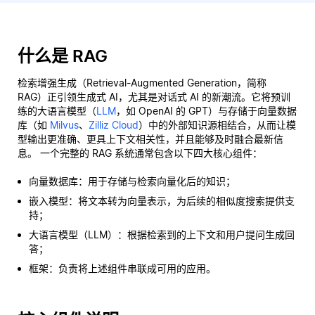
什么是 RAG
检索增强生成（Retrieval-Augmented Generation，简称
RAG）正引领生成式 AI，尤其是对话式 AI 的新潮流。它将预训
练的大语言模型（
LLM
，如 OpenAI 的 GPT）与存储于向量数据
库（如
Milvus
、
Zilliz Cloud
）中的外部知识源相结合，从而让模
型输出更准确、更具上下文相关性，并且能够及时融合最新信
息。 一个完整的 RAG 系统通常包含以下四大核心组件：
向量数据库：用于存储与检索向量化后的知识；
嵌入模型：将文本转为向量表示，为后续的相似度搜索提供支
持；
大语言模型（LLM）：根据检索到的上下文和用户提问生成回
答；
框架：负责将上述组件串联成可用的应用。