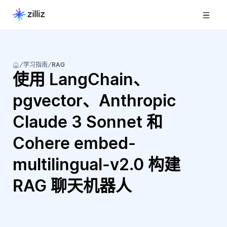
学习指南
RAG
使用 LangChain、
pgvector、Anthropic
Claude 3 Sonnet 和
Cohere embed-
multilingual-v2.0 构建
RAG 聊天机器人