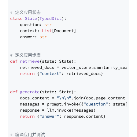
# 定义应用状态
class
State
(
TypedDict
):

    question: 
str
    context: 
List
[Document]

    answer: 
str
# 定义应用步骤
def
retrieve
(
state: State
):

    retrieved_docs = vector_store.similarity_search
return
 {
"context"
: retrieved_docs}

def
generate
(
state: State
):

    docs_content = 
"\n\n"
.join(doc.page_content 
for
    messages = prompt.invoke({
"question"
: state[
"qu
    response = llm.invoke(messages)

return
 {
"answer"
: response.content}

# 编译应用并测试