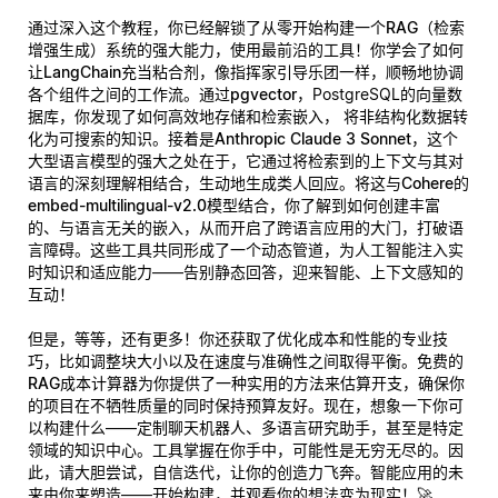
通过深入这个教程，你已经解锁了从零开始构建一个
RAG（检索
增强生成）系统
的强大能力，使用最前沿的工具！你学会了如何
让
LangChain
充当粘合剂，像指挥家引导乐团一样，顺畅地协调
各个组件之间的工作流。通过
pgvector
，PostgreSQL的向量数
据库，你发现了如何高效地存储和检索嵌入， 将非结构化数据转
化为可搜索的知识。接着是
Anthropic Claude 3 Sonnet
，这个
大型语言模型的强大之处在于，它通过将检索到的上下文与其对
语言的深刻理解相结合，生动地生成类人回应。将这与
Cohere的
embed-multilingual-v2.0
模型结合，你了解到如何创建丰富
的、与语言无关的嵌入，从而开启了跨语言应用的大门，打破语
言障碍。这些工具共同形成了一个动态管道，为人工智能注入实
时知识和适应能力——告别静态回答，迎来智能、上下文感知的
互动！
但是，等等，还有更多！你还获取了优化成本和性能的专业技
巧，比如调整块大小以及在速度与准确性之间取得平衡。免费的
RAG成本计算器
为你提供了一种实用的方法来估算开支，确保你
的项目在不牺牲质量的同时保持预算友好。现在，想象一下你可
以构建什么——定制聊天机器人、多语言研究助手，甚至是特定
领域的知识中心。工具掌握在你手中，可能性是无穷无尽的。因
此，请大胆尝试，自信迭代，让你的创造力飞奔。智能应用的未
来由你来塑造——开始构建，并观看你的想法变为现实！🚀