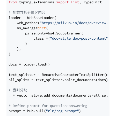
from
 typing_extensions 
import
List
, TypedDict

# 加载并拆分博客内容
loader = WebBaseLoader(

    web_paths=(
"https://milvus.io/docs/overview.md"
,
    bs_kwargs=
dict
(

        parse_only=bs4.SoupStrainer(

            class_=(
"doc-style doc-post-content"
)

        )

    ),

)

docs = loader.load()

text_splitter = RecursiveCharacterTextSplitter(chun
all_splits = text_splitter.split_documents(docs)

# 索引分块
_ = vector_store.add_documents(documents=all_splits)
# Define prompt for question-answering
prompt = hub.pull(
"rlm/rag-prompt"
)
