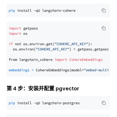
pip
import
import
 os

if
 not os.environ.get(
"COHERE_API_KEY"
):

  os.environ[
"COHERE_API_KEY"
] = getpass.getpass(
"E
from langchain_cohere 
import
CohereEmbeddings
embeddings
=
 CohereEmbeddings(model=
"embed-multilin
第 4 步：安装并配置 pgvector
pip