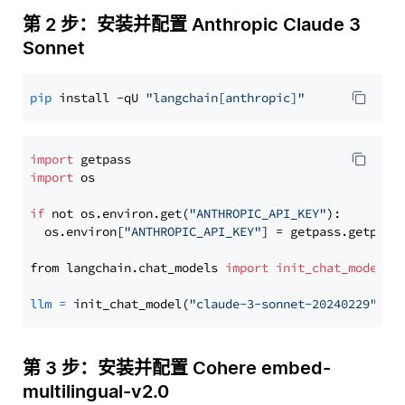
第 2 步：安装并配置 Anthropic Claude 3
Sonnet
pip
 install -qU 
"langchain[anthropic]"
import
import
 os

if
 not os.environ.get(
"ANTHROPIC_API_KEY"
):

  os.environ[
"ANTHROPIC_API_KEY"
] = getpass.getpass
from langchain.chat_models 
import
init_chat_model
llm
=
 init_chat_model(
"claude-3-sonnet-20240229"
, m
第 3 步：安装并配置 Cohere embed-
multilingual-v2.0