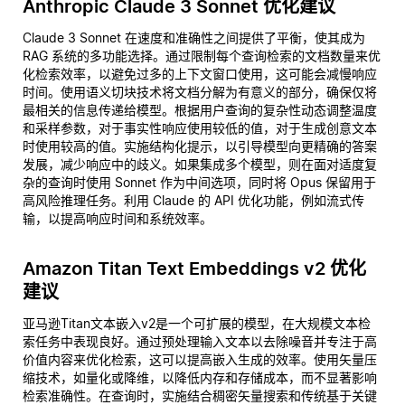
Anthropic Claude 3 Sonnet 优化建议
Claude 3 Sonnet 在速度和准确性之间提供了平衡，使其成为
RAG 系统的多功能选择。通过限制每个查询检索的文档数量来优
化检索效率，以避免过多的上下文窗口使用，这可能会减慢响应
时间。使用语义切块技术将文档分解为有意义的部分，确保仅将
最相关的信息传递给模型。根据用户查询的复杂性动态调整温度
和采样参数，对于事实性响应使用较低的值，对于生成创意文本
时使用较高的值。实施结构化提示，以引导模型向更精确的答案
发展，减少响应中的歧义。如果集成多个模型，则在面对适度复
杂的查询时使用 Sonnet 作为中间选项，同时将 Opus 保留用于
高风险推理任务。利用 Claude 的 API 优化功能，例如流式传
输，以提高响应时间和系统效率。
Amazon Titan Text Embeddings v2 优化
建议
亚马逊Titan文本嵌入v2是一个可扩展的模型，在大规模文本检
索任务中表现良好。通过预处理输入文本以去除噪音并专注于高
价值内容来优化检索，这可以提高嵌入生成的效率。使用矢量压
缩技术，如量化或降维，以降低内存和存储成本，而不显著影响
检索准确性。在查询时，实施结合稠密矢量搜索和传统基于关键