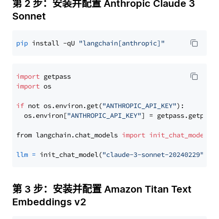
第 2 步：安装并配置 Anthropic Claude 3
Sonnet
pip
 install -qU 
"langchain[anthropic]"
import
import
 os

if
 not os.environ.get(
"ANTHROPIC_API_KEY"
):

  os.environ[
"ANTHROPIC_API_KEY"
] = getpass.getpass
from langchain.chat_models 
import
init_chat_model
llm
=
 init_chat_model(
"claude-3-sonnet-20240229"
, m
第 3 步：安装并配置 Amazon Titan Text
Embeddings v2