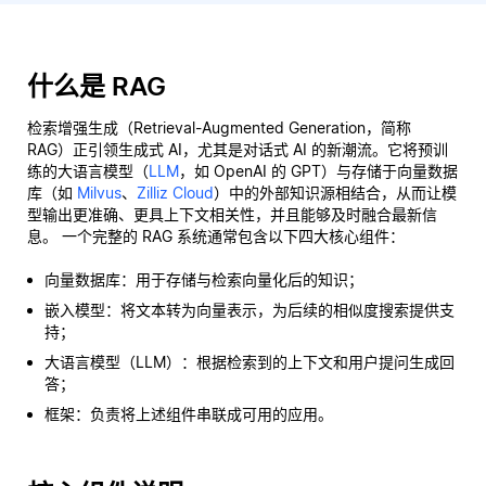
什么是 RAG
检索增强生成（Retrieval-Augmented Generation，简称
RAG）正引领生成式 AI，尤其是对话式 AI 的新潮流。它将预训
练的大语言模型（
LLM
，如 OpenAI 的 GPT）与存储于向量数据
库（如
Milvus
、
Zilliz Cloud
）中的外部知识源相结合，从而让模
型输出更准确、更具上下文相关性，并且能够及时融合最新信
息。 一个完整的 RAG 系统通常包含以下四大核心组件：
向量数据库：用于存储与检索向量化后的知识；
嵌入模型：将文本转为向量表示，为后续的相似度搜索提供支
持；
大语言模型（LLM）：根据检索到的上下文和用户提问生成回
答；
框架：负责将上述组件串联成可用的应用。