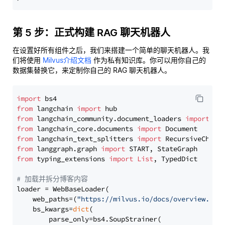
第 5 步：正式构建 RAG 聊天机器人
在设置好所有组件之后，我们来搭建一个简单的聊天机器人。我
们将使用
Milvus介绍文档
作为私有知识库。你可以用你自己的
数据集替换它，来定制你自己的 RAG 聊天机器人。
import
from
 langchain 
import
from
 langchain_community.document_loaders 
import
from
 langchain_core.documents 
import
from
 langchain_text_splitters 
import
from
 langgraph.graph 
import
from
 typing_extensions 
import
List
, TypedDict

# 加载并拆分博客内容
loader = WebBaseLoader(

    web_paths=(
"https://milvus.io/docs/overview.md"
,
    bs_kwargs=
dict
(

        parse_only=bs4.SoupStrainer(
