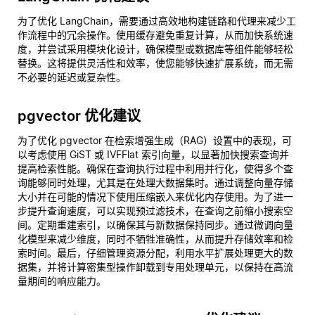
为了优化 LangChain，需要通过高效地构建链路和代理来减少工
作流程中的冗余操作。使用缓存避免重复计算，从而加快系统速
度，并尝试采用模块化设计，确保模型或数据库等组件能够轻松
替换。这将提供灵活性和效率，使您能够快速扩展系统，而无需
不必要的延迟或复杂性。
pgvector 优化建议
为了优化 pgvector 在检索增强生成（RAG）设置中的表现，可
以考虑使用 GiST 或 IVFFlat 索引向量，以显著加快搜索查询并
提高检索性能。确保在查询执行过程中利用并行化，使得多个查
询能够同时处理，尤其是在处理大数据集时。通过调整向量存储
大小并在可能的情况下使用压缩嵌入来优化内存使用。为了进一
步提升查询速度，可以实现预过滤技术，在查询之前缩小搜索空
间。定期重建索引，以确保其与新数据保持同步。通过微调向量
化模型来减少维度，同时不牺牲准确性，从而提升存储效率和检
索时间。最后，仔细管理资源分配，利用水平扩展处理更大的数
据集，并将计算密集型操作卸载到专用处理单元，以保持在高流
量期间的响应能力。