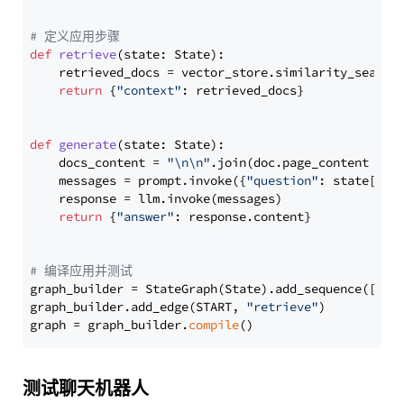
# 定义应用步骤
def
retrieve
(
state: State
):

    retrieved_docs = vector_store.similarity_search
return
 {
"context"
: retrieved_docs}

def
generate
(
state: State
):

    docs_content = 
"\n\n"
.join(doc.page_content 
for
    messages = prompt.invoke({
"question"
: state[
"qu
    response = llm.invoke(messages)

return
 {
"answer"
: response.content}

# 编译应用并测试
graph_builder = StateGraph(State).add_sequence([retr
graph_builder.add_edge(START, 
"retrieve"
)

graph = graph_builder.
compile
测试聊天机器人