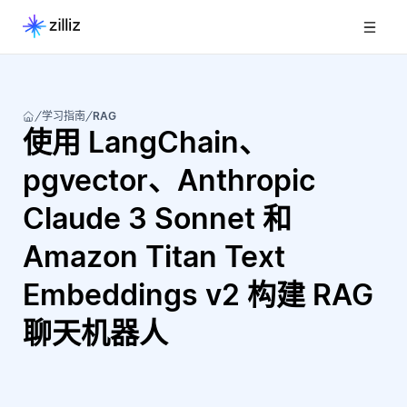
学习指南
RAG
使用 LangChain、
pgvector、Anthropic
Claude 3 Sonnet 和
Amazon Titan Text
Embeddings v2 构建 RAG
聊天机器人