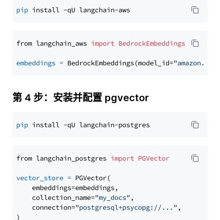
pip
from langchain_aws 
import
BedrockEmbeddings
embeddings
=
 BedrockEmbeddings(model_id=
"amazon.tit
第 4 步：安装并配置 pgvector
pip
from langchain_postgres 
import
PGVector
vector_store
=
 PGVector(

    embeddings=embeddings,

    collection_name=
"my_docs"
,

    connection=
"postgresql+psycopg://..."
,
