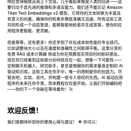
响应变得细致且具上下文感，几乎看起来像是人类的回答——这
要归功于其先进的推理和多语言能力。我们还不能忘记
Amazon
Titan Text Embeddings v2
模型，它将你的文本转换为丰富且
有意义的向量，确保你的检索步骤既准确又迅速。所有这些工具
共同形成一个动态管道，能够智能地检索并生成答案，使你的应
用程序更智能、更灵敏。
但是等等，还有更多！你还学到了优化成本和性能的专业技巧，
比如调整块大小以及在速度和准确性之间取得平衡。这里分享的
免费 RAG 成本计算器
将成为你在预算现实项目时的新好朋友。
现在你已经看到这些部分如何结合在一起，想象一下可能性——
定制聊天机器人、研究助手，甚至是根据你的需求量身定制的 AI
驱动知识库。这些工具在你手中，唯一的限制是你的创造力。尽
管去吧，实验、迭代，并构建一些令人惊叹的东西。AI 驱动应用
程序的未来在你手里，而本教程仅仅是开始。让我们开始编码吧
——你的下一个突破在等待着你！🚀
欢迎反馈！
我们很期待听到你的使用心得与建议！ 🌟 你可以：