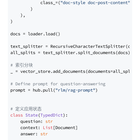
            class_=(
"doc-style doc-post-content"
)

        )

    ),

)

docs = loader.load()

text_splitter = RecursiveCharacterTextSplitter(chun
all_splits = text_splitter.split_documents(docs)

# 索引分块
_ = vector_store.add_documents(documents=all_splits)
# Define prompt for question-answering
prompt = hub.pull(
"rlm/rag-prompt"
)

# 定义应用状态
class
State
(
TypedDict
):

    question: 
str
    context: 
List
[Document]

    answer: 
str