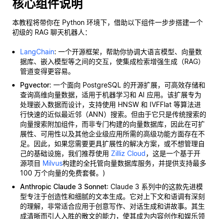
核心组件说明
本教程将带你在 Python 环境下，借助以下组件一步步搭建一个
初级的 RAG 聊天机器人：
LangChain
: 一个开源框架，帮助你协调大语言模型、向量数
据库、嵌入模型等之间的交互，使集成检索增强生成（RAG）
管道变得更容易。
Pgvector
: 一个面向 PostgreSQL 的开源扩展，可高效存储和
查询高维向量数据，适用于机器学习和 AI 应用。该扩展专为
处理嵌入数据而设计，支持使用 HNSW 和 IVFFlat 等算法进
行快速的近似最近邻（ANN）搜索。但由于它只是传统搜索的
向量搜索附加组件，而非专门构建的向量数据库，因此在可扩
展性、可用性以及其他企业级应用所需的高级功能方面存在不
足。因此，如果您需要更具扩展性的解决方案，或不想管理自
己的基础设施，我们推荐使用
Zilliz Cloud
，这是一个基于开
源项目
Milvus
构建的全托管向量数据库服务，并提供支持最多
100 万个向量的免费套餐。)
Anthropic Claude 3 Sonnet
: Claude 3 系列中的这款先进模
型专注于创造性和细腻的文本生成。它对上下文和语调有深刻
的理解，非常适合应用于创意写作、对话生成和讲故事。其生
成清晰而引人入胜的散文的能力，使其成为内容创作和娱乐领