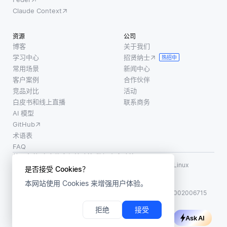
Claude Context
资源
公司
博客
关于我们
学习中心
招贤纳士
热招中
常用场景
新闻中心
客户案例
合作伙伴
竞品对比
活动
白皮书和线上直播
联系商务
AI 模型
GitHub
术语表
FAQ
使用条款
·
个人信息保护政策
·
数据安全政策
LF AI、LF AI & Data、Milvus，以及相关的开源项目名称为 Linux
是否接受 Cookies？
Foundation 所有商标
本网站使用 Cookies 来增强用户体验。
版权所有 ©2026 上海赜睿信息科技有限公司保留所有权利
ICP 备案:
沪ICP备2023014543号-1
沪公网安备31011002006715
拒绝
接受
Ask AI