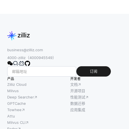
business@zilliz.com
4000-zilliz（4000945549）
订阅
产品
开发者
Zilliz Cloud
文档
Milvus
开源项目
Deep Searcher
性能测试
GPTCache
数据迁移
Towhee
应用集成
Attu
Milvus CLI
Feder