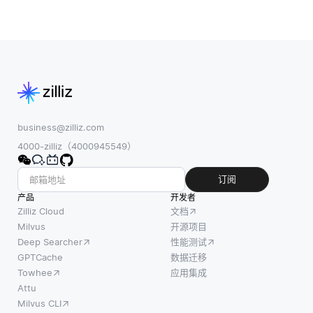
business@zilliz.com
4000-zilliz（4000945549）
订阅
产品
开发者
Zilliz Cloud
文档
Milvus
开源项目
Deep Searcher
性能测试
GPTCache
数据迁移
Towhee
应用集成
Attu
Milvus CLI