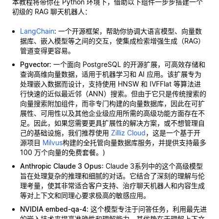
本教程将带你在 Python 环境下，借助以下组件一步步搭建一个
初级的 RAG 聊天机器人：
LangChain
: 一个开源框架，帮助你协调大语言模型、向量数
据库、嵌入模型等之间的交互，使集成检索增强生成（RAG）
管道变得更容易。
Pgvector
: 一个面向 PostgreSQL 的开源扩展，可高效存储和
查询高维向量数据，适用于机器学习和 AI 应用。该扩展专为
处理嵌入数据而设计，支持使用 HNSW 和 IVFFlat 等算法进
行快速的近似最近邻（ANN）搜索。但由于它只是传统搜索的
向量搜索附加组件，而非专门构建的向量数据库，因此在可扩
展性、可用性以及其他企业级应用所需的高级功能方面存在不
足。因此，如果您需要更具扩展性的解决方案，或不想管理自
己的基础设施，我们推荐使用
Zilliz Cloud
，这是一个基于开
源项目
Milvus
构建的全托管向量数据库服务，并提供支持最多
100 万个向量的免费套餐。)
Anthropic Claude 3 Opus
: Claude 3系列中的这个高级模型
旨在处理复杂的推理和细腻的对话。它结合了深刻的理解与伦
理考量，使其非常适合客户支持、治疗聊天机器人和内容生成
等对上下文和同理心要求极高的敏感应用。
NVIDIA embed-qa-4
: 这个模型专注于问答任务，利用最先进
的嵌入技术来提高准确性和理解能力。其优势在于理解上下文