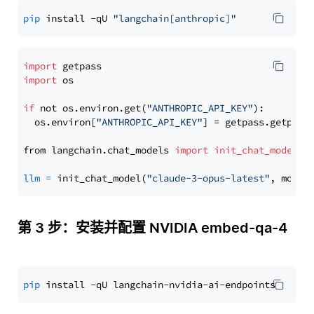
pip
 install -qU 
"langchain[anthropic]"
import
import
 os

if
 not os.environ.get(
"ANTHROPIC_API_KEY"
):

  os.environ[
"ANTHROPIC_API_KEY"
] = getpass.getpass
from langchain.chat_models 
import
init_chat_model
llm
=
 init_chat_model(
"claude-3-opus-latest"
, model
第 3 步：安装并配置 NVIDIA embed-qa-4
pip