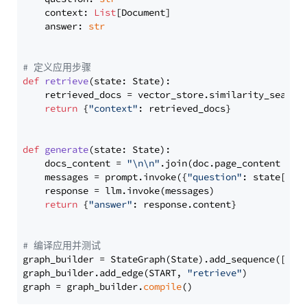
    context: 
List
[Document]

    answer: 
str
# 定义应用步骤
def
retrieve
(
state: State
):

    retrieved_docs = vector_store.similarity_search
return
 {
"context"
: retrieved_docs}

def
generate
(
state: State
):

    docs_content = 
"\n\n"
.join(doc.page_content 
for
    messages = prompt.invoke({
"question"
: state[
"qu
    response = llm.invoke(messages)

return
 {
"answer"
: response.content}

# 编译应用并测试
graph_builder = StateGraph(State).add_sequence([retr
graph_builder.add_edge(START, 
"retrieve"
)

graph = graph_builder.
compile