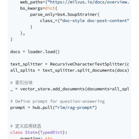
    web_paths=(
"https://milvus.io/docs/overview.md"
,
    bs_kwargs=
dict
(

        parse_only=bs4.SoupStrainer(

            class_=(
"doc-style doc-post-content"
)

        )

    ),

)

docs = loader.load()

text_splitter = RecursiveCharacterTextSplitter(chun
all_splits = text_splitter.split_documents(docs)

# 索引分块
_ = vector_store.add_documents(documents=all_splits)
# Define prompt for question-answering
prompt = hub.pull(
"rlm/rag-prompt"
)

# 定义应用状态
class
State
(
TypedDict
):

    question: 
str