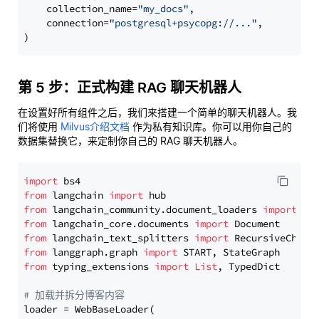
    collection_name=
"my_docs"
,

    connection=
"postgresql+psycopg://..."
,

第 5 步：正式构建 RAG 聊天机器人
在设置好所有组件之后，我们来搭建一个简单的聊天机器人。我
们将使用
Milvus介绍文档
作为私有知识库。你可以用你自己的
数据集替换它，来定制你自己的 RAG 聊天机器人。
import
from
 langchain 
import
from
 langchain_community.document_loaders 
import
from
 langchain_core.documents 
import
from
 langchain_text_splitters 
import
from
 langgraph.graph 
import
from
 typing_extensions 
import
List
, TypedDict

# 加载并拆分博客内容
loader = WebBaseLoader(
