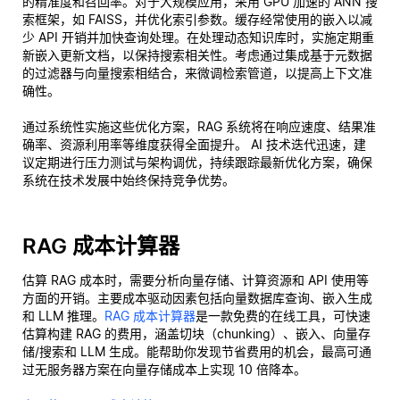
的精准度和召回率。对于大规模应用，采用 GPU 加速的 ANN 搜
索框架，如 FAISS，并优化索引参数。缓存经常使用的嵌入以减
少 API 开销并加快查询处理。在处理动态知识库时，实施定期重
新嵌入更新文档，以保持搜索相关性。考虑通过集成基于元数据
的过滤器与向量搜索相结合，来微调检索管道，以提高上下文准
确性。
通过系统性实施这些优化方案，RAG 系统将在响应速度、结果准
确率、资源利用率等维度获得全面提升。 AI 技术迭代迅速，建
议定期进行压力测试与架构调优，持续跟踪最新优化方案，确保
系统在技术发展中始终保持竞争优势。
RAG 成本计算器
估算 RAG 成本时，需要分析向量存储、计算资源和 API 使用等
方面的开销。主要成本驱动因素包括向量数据库查询、嵌入生成
和 LLM 推理。
RAG 成本计算器
是一款免费的在线工具，可快速
估算构建 RAG 的费用，涵盖切块（chunking）、嵌入、向量存
储/搜索和 LLM 生成。能帮助你发现节省费用的机会，最高可通
过无服务器方案在向量存储成本上实现 10 倍降本。