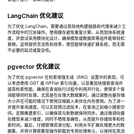
LangChain 优化建议
为了优化 LangChain，需要通过高效地构建链路和代理来减少工
作流程中的冗余操作。使用缓存避免重复计算，从而加快系统速
度，并尝试采用模块化设计，确保模型或数据库等组件能够轻松
替换。这将提供灵活性和效率，使您能够快速扩展系统，而无需
不必要的延迟或复杂性。
pgvector 优化建议
为了优化 pgvector 在检索增强生成（RAG）设置中的表现，可
以考虑使用 GiST 或 IVFFlat 索引向量，以显著加快搜索查询并
提高检索性能。确保在查询执行过程中利用并行化，使得多个查
询能够同时处理，尤其是在处理大数据集时。通过调整向量存储
大小并在可能的情况下使用压缩嵌入来优化内存使用。为了进一
步提升查询速度，可以实现预过滤技术，在查询之前缩小搜索空
间。定期重建索引，以确保其与新数据保持同步。通过微调向量
化模型来减少维度，同时不牺牲准确性，从而提升存储效率和检
索时间。最后，仔细管理资源分配，利用水平扩展处理更大的数
据集，并将计算密集型操作卸载到专用处理单元，以保持在高流