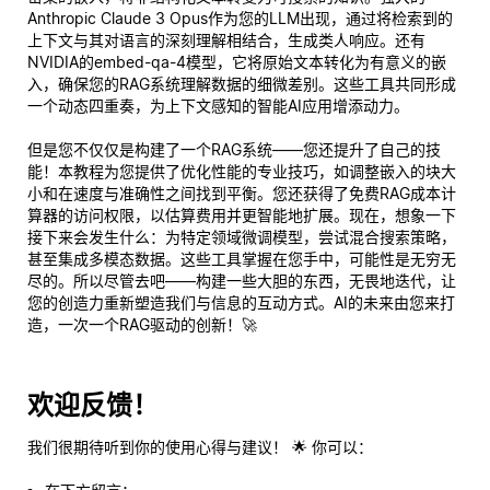
Anthropic Claude 3 Opus作为您的LLM出现，通过将检索到的
上下文与其对语言的深刻理解相结合，生成类人响应。还有
NVIDIA的embed-qa-4模型，它将原始文本转化为有意义的嵌
入，确保您的RAG系统理解数据的细微差别。这些工具共同形成
一个动态四重奏，为上下文感知的智能AI应用增添动力。
但是您不仅仅是构建了一个RAG系统——您还提升了自己的技
能！本教程为您提供了优化性能的专业技巧，如调整嵌入的块大
小和在速度与准确性之间找到平衡。您还获得了免费RAG成本计
算器的访问权限，以估算费用并更智能地扩展。现在，想象一下
接下来会发生什么：为特定领域微调模型，尝试混合搜索策略，
甚至集成多模态数据。这些工具掌握在您手中，可能性是无穷无
尽的。所以尽管去吧——构建一些大胆的东西，无畏地迭代，让
您的创造力重新塑造我们与信息的互动方式。AI的未来由您来打
造，一次一个RAG驱动的创新！🚀
欢迎反馈！
我们很期待听到你的使用心得与建议！ 🌟 你可以：