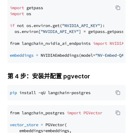
import
import
 os

if
 not os.environ.get(
"NVIDIA_API_KEY"
):

  os.environ[
"NVIDIA_API_KEY"
] = getpass.getpass(
"E
from langchain_nvidia_ai_endpoints 
import
NVIDIAEmb
embeddings
=
 NVIDIAEmbeddings(model=
"NV-Embed-QA"
第 4 步：安装并配置 pgvector
pip
from langchain_postgres 
import
PGVector
vector_store
=
 PGVector(

    embeddings=embeddings,
