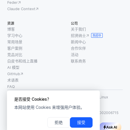
Feder
Claude Context
资源
公司
博客
关于我们
学习中心
招贤纳士
热招中
常用场景
新闻中心
客户案例
合作伙伴
竞品对比
活动
白皮书和线上直播
联系商务
AI 模型
GitHub
术语表
FAQ
使用条款
·
个人信息保护政策
·
数据安全政策
LF AI、LF AI & Data、Milvus，以及相关的开源项目名称为 Linux
是否接受 Cookies？
Foundation 所有商标
本网站使用 Cookies 来增强用户体验。
版权所有 ©2026 上海赜睿信息科技有限公司保留所有权利
ICP 备案:
沪ICP备2023014543号-1
沪公网安备31011002006715
拒绝
接受
Ask AI