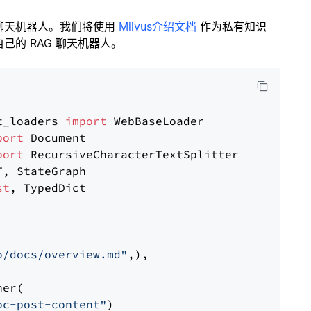
聊天机器人。我们将使用
Milvus介绍文档
作为私有知识
的 RAG 聊天机器人。
t_loaders 
import
port
port
st
, TypedDict

o/docs/overview.md"
,),

er(

oc-post-content"
)
