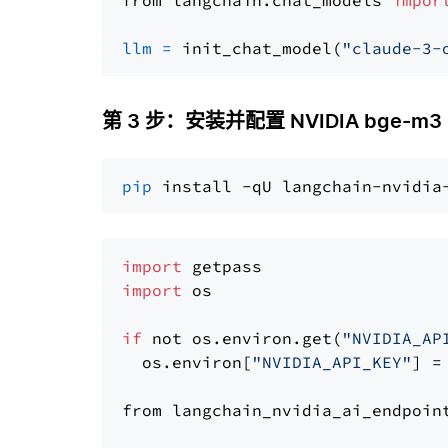
from langchain.chat_models 
impor
llm
=
 init_chat_model(
"claude-3-
第 3 步：安装并配置 NVIDIA bge-m3
pip
import
import
 os

if
 not os.environ.get(
"NVIDIA_AP
  os.environ[
"NVIDIA_API_KEY"
] =
from langchain_nvidia_ai_endpoin