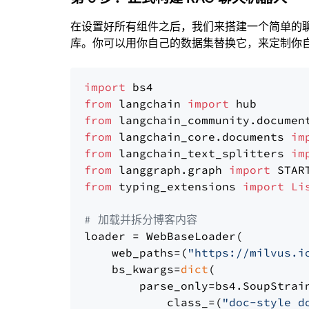
在设置好所有组件之后，我们来搭建一个简单的
库。你可以用你自己的数据集替换它，来定制你自己
import
from
 langchain 
import
from
 langchain_community.documen
from
 langchain_core.documents 
im
from
 langchain_text_splitters 
im
from
 langgraph.graph 
import
from
 typing_extensions 
import
Li
# 加载并拆分博客内容
loader = WebBaseLoader(

    web_paths=(
"https://milvus.i
    bs_kwargs=
dict
(

        parse_only=bs4.SoupStrain
            class_=(
"doc-style d