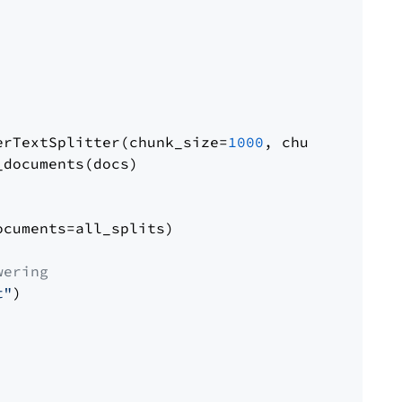
erTextSplitter(chunk_size=
1000
, chunk_overlap
documents(docs)

cuments=all_splits)

wering
t"
)
