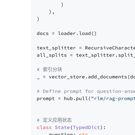
        )

    ),

)

docs = loader.load()

text_splitter = RecursiveCharact
all_splits = text_splitter.split_
# 索引分块
_ = vector_store.add_documents(do
# Define prompt for question-ans
prompt = hub.pull(
"rlm/rag-promp
# 定义应用状态
class
State
(
TypedDict
):

    question: 
str