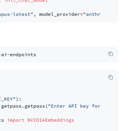
t
init_chat_model
opus-latest"
, model_provider=
"anthropic"
I_KEY"
):

 getpass.getpass(
"Enter API key for NVIDIA: "
ts 
import
NVIDIAEmbeddings