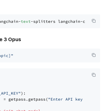
angchain-
text
 3 Opus
opic]"
_API_KEY"
):

] = getpass.getpass(
"Enter API key for Anthro