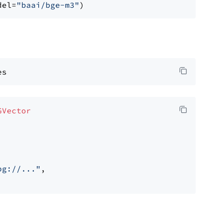
del=
"baai/bge-m3"
GVector
pg://..."
,
