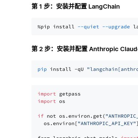
第 1 步：安装并配置 LangChain
%pip install 
--quiet
--upgrade
 l
第 2 步：安装并配置 Anthropic Claude
pip
 install -qU 
"langchain[anthr
import
import
 os

if
 not os.environ.get(
"ANTHROPIC
  os.environ[
"ANTHROPIC_API_KEY"