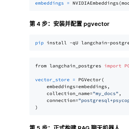
embeddings
=
 NVIDIAEmbeddings(mo
第 4 步：安装并配置 pgvector
pip
from langchain_postgres 
import
P
vector_store
=
 PGVector(

    embeddings=embeddings,

    collection_name=
"my_docs"
,

    connection=
"postgresql+psyco
第 5 步：正式构建 RAG 聊天机器人