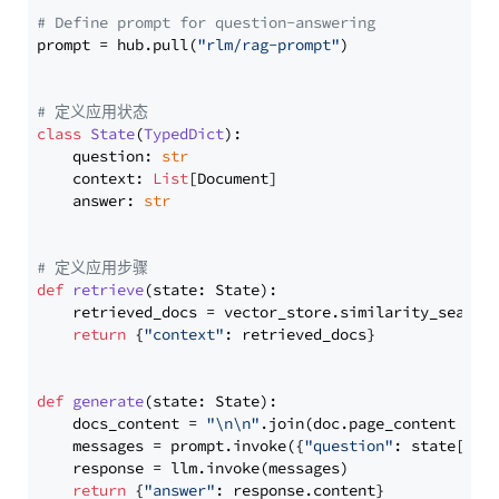
# Define prompt for question-answering
prompt = hub.pull(
"rlm/rag-prompt"
)

# 定义应用状态
class
State
(
TypedDict
):

    question: 
str
    context: 
List
[Document]

    answer: 
str
# 定义应用步骤
def
retrieve
(
state: State
):

    retrieved_docs = vector_store.similarity_search
return
 {
"context"
: retrieved_docs}

def
generate
(
state: State
):

    docs_content = 
"\n\n"
.join(doc.page_content 
for
    messages = prompt.invoke({
"question"
: state[
"qu
    response = llm.invoke(messages)

return
 {
"answer"
: response.content}
