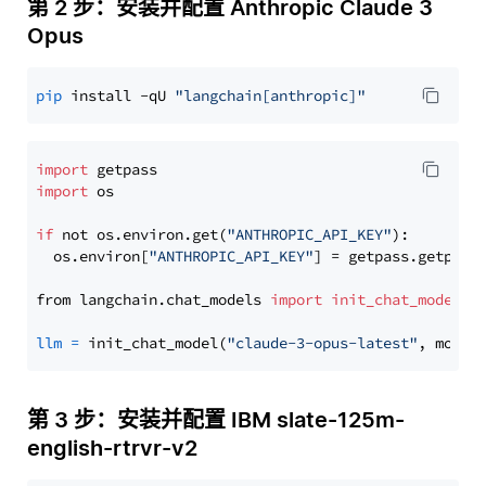
第 2 步：安装并配置 Anthropic Claude 3
Opus
pip
 install -qU 
"langchain[anthropic]"
import
import
 os

if
 not os.environ.get(
"ANTHROPIC_API_KEY"
):

  os.environ[
"ANTHROPIC_API_KEY"
] = getpass.getpass
from langchain.chat_models 
import
init_chat_model
llm
=
 init_chat_model(
"claude-3-opus-latest"
, model
第 3 步：安装并配置 IBM slate-125m-
english-rtrvr-v2