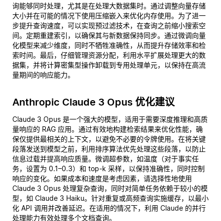
询能够同时处理，尤其是在处理大数据集时。通过调整向量存储
大小并在可能的情况下使用压缩嵌入来优化内存使用。为了进一
步提升查询速度，可以实现预过滤技术，在查询之前缩小搜索空
间。定期重建索引，以确保其与新数据保持同步。通过微调向量
化模型来减少维度，同时不牺牲准确性，从而提升存储效率和检
索时间。最后，仔细管理资源分配，利用水平扩展处理更大的数
据集，并将计算密集型操作卸载到专用处理单元，以保持在高流
量期间的响应能力。
Anthropic Claude 3 Opus 优化建议
Claude 3 Opus 是一个强大的模型，适用于需要深度推理和高质
量响应的 RAG 应用。通过有效地构建检索结果来优化性能，确
保仅提供最相关的上下文，以避免不必要的令牌使用。在将关键
段落发送到模型之前，利用排序算法优先处理这些段落，以防止
信息过载并提高响应质量。微调超参数，如温度（对于事实任
务，设置为 0.1–0.3）和 top-k 采样，以保持准确性，同时控制
响应的变化。如果成本和速度是考虑因素，请选择性地使用
Claude 3 Opus 处理复杂查询，同时对简单任务依赖于较小的模
型，如 Claude 3 Haiku。针对重复或高频查询实施缓存，以最小
化 API 调用并改善延迟。在适用的情况下，利用 Claude 的并行
处理能力有效处理多个文档查询。