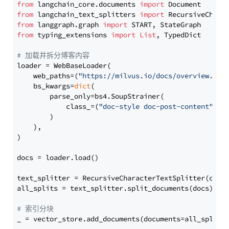
from
 langchain_core.documents 
import
from
 langchain_text_splitters 
import
from
 langgraph.graph 
import
from
 typing_extensions 
import
List
, TypedDict

# 加载并拆分博客内容
loader = WebBaseLoader(

    web_paths=(
"https://milvus.io/docs/overview.md"
,
    bs_kwargs=
dict
(

        parse_only=bs4.SoupStrainer(

            class_=(
"doc-style doc-post-content"
)

        )

    ),

)

docs = loader.load()

text_splitter = RecursiveCharacterTextSplitter(chun
all_splits = text_splitter.split_documents(docs)

# 索引分块
_ = vector_store.add_documents(documents=all_splits)