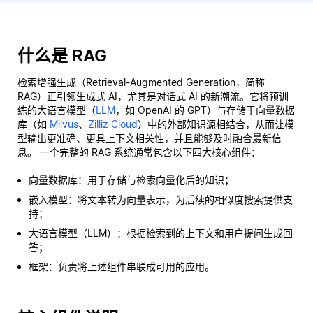
什么是 RAG
检索增强生成（Retrieval-Augmented Generation，简称
RAG）正引领生成式 AI，尤其是对话式 AI 的新潮流。它将预训
练的大语言模型（
LLM
，如 OpenAI 的 GPT）与存储于向量数据
库（如
Milvus
、
Zilliz Cloud
）中的外部知识源相结合，从而让模
型输出更准确、更具上下文相关性，并且能够及时融合最新信
息。 一个完整的 RAG 系统通常包含以下四大核心组件：
向量数据库：用于存储与检索向量化后的知识；
嵌入模型：将文本转为向量表示，为后续的相似度搜索提供支
持；
大语言模型（LLM）：根据检索到的上下文和用户提问生成回
答；
框架：负责将上述组件串联成可用的应用。