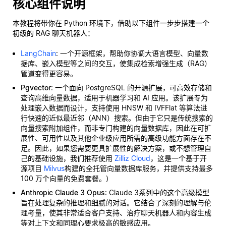
核心组件说明
本教程将带你在 Python 环境下，借助以下组件一步步搭建一个
初级的 RAG 聊天机器人：
LangChain
: 一个开源框架，帮助你协调大语言模型、向量数
据库、嵌入模型等之间的交互，使集成检索增强生成（RAG）
管道变得更容易。
Pgvector
: 一个面向 PostgreSQL 的开源扩展，可高效存储和
查询高维向量数据，适用于机器学习和 AI 应用。该扩展专为
处理嵌入数据而设计，支持使用 HNSW 和 IVFFlat 等算法进
行快速的近似最近邻（ANN）搜索。但由于它只是传统搜索的
向量搜索附加组件，而非专门构建的向量数据库，因此在可扩
展性、可用性以及其他企业级应用所需的高级功能方面存在不
足。因此，如果您需要更具扩展性的解决方案，或不想管理自
己的基础设施，我们推荐使用
Zilliz Cloud
，这是一个基于开
源项目
Milvus
构建的全托管向量数据库服务，并提供支持最多
100 万个向量的免费套餐。)
Anthropic Claude 3 Opus
: Claude 3系列中的这个高级模型
旨在处理复杂的推理和细腻的对话。它结合了深刻的理解与伦
理考量，使其非常适合客户支持、治疗聊天机器人和内容生成
等对上下文和同理心要求极高的敏感应用。