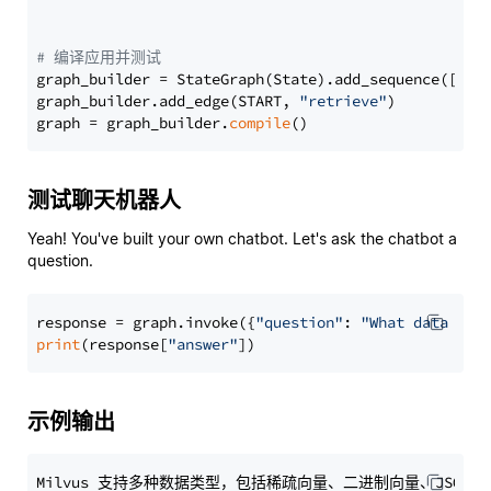
# 编译应用并测试
graph_builder = StateGraph(State).add_sequence([retr
graph_builder.add_edge(START, 
"retrieve"
)

graph = graph_builder.
compile
测试聊天机器人
Yeah! You've built your own chatbot. Let's ask the chatbot a
question.
response = graph.invoke({
"question"
: 
"What data typ
print
(response[
"answer"
示例输出