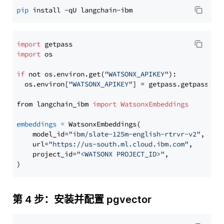
pip
import
import
 os

if
 not os.environ.get(
"WATSONX_APIKEY"
):

  os.environ[
"WATSONX_APIKEY"
] = getpass.getpass(
"E
from langchain_ibm 
import
WatsonxEmbeddings
embeddings
=
 WatsonxEmbeddings(

    model_id=
"ibm/slate-125m-english-rtrvr-v2"
,

    url=
"https://us-south.ml.cloud.ibm.com"
,

    project_id=
"<WATSONX PROJECT_ID>"
,

第 4 步：安装并配置 pgvector