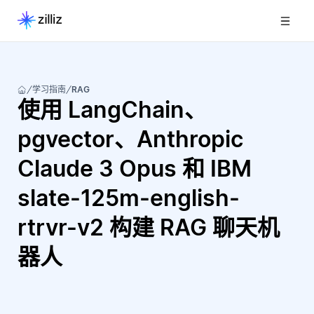
学习指南
RAG
使用 LangChain、
pgvector、Anthropic
Claude 3 Opus 和 IBM
slate-125m-english-
rtrvr-v2 构建 RAG 聊天机
器人