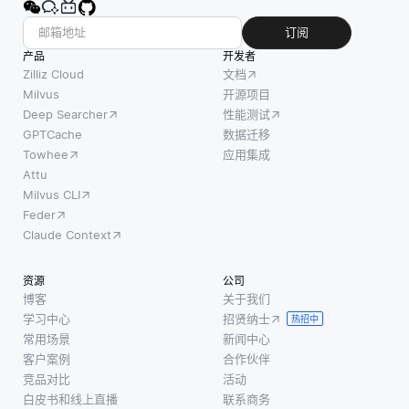
订阅
产品
开发者
Zilliz Cloud
文档
Milvus
开源项目
Deep Searcher
性能测试
GPTCache
数据迁移
Towhee
应用集成
Attu
Milvus CLI
Feder
Claude Context
资源
公司
博客
关于我们
学习中心
招贤纳士
热招中
常用场景
新闻中心
客户案例
合作伙伴
竞品对比
活动
白皮书和线上直播
联系商务