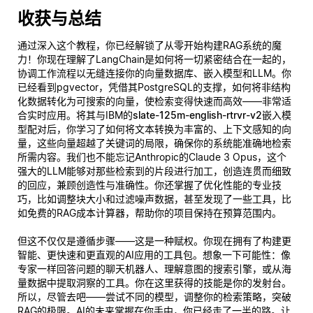
收获与总结
通过深入这个教程，你已经解锁了从零开始构建RAG系统的魔
力！你现在理解了LangChain是如何将一切紧密结合在一起的，
协调工作流程以无缝连接你的向量数据库、嵌入模型和LLM。你
已经看到pgvector，凭借其PostgreSQL的支撑，如何将非结构
化数据转化为可搜索的向量，使检索变得快速而高效——非常适
合实时应用。将其与IBM的
slate-125m-english-rtrvr-v2
嵌入模
型配对后，你学习了如何将文本转换为丰富的、上下文感知的向
量，这些向量超越了关键词的局限，确保你的系统能
准确
地检索
所需内容。我们也不能忘记Anthropic的Claude 3 Opus，这个
强大的LLM能够对那些检索到的片段进行加工，创造连贯而细致
的回应，兼顾创造性与准确性。你还掌握了优化性能的专业技
巧，比如调整块大小和过滤噪声数据，甚至发现了一些工具，比
如免费的RAG成本计算器，帮助你的项目保持在预算范围内。
但这不仅仅是遵循步骤——这是一种赋权。你现在拥有了构建更
智能、更快速和更直观的AI应用的工具包。想象一下可能性：像
专家一样回答问题的聊天机器人、
理解
意图的搜索引擎，或从海
量数据中提取洞察的工具。你在这里获得的技能是你的发射台。
所以，尽管去吧——尝试不同的模型，调整你的检索策略，突破
RAG的极限。AI的未来掌握在你手中，你已经走了一半的路。让