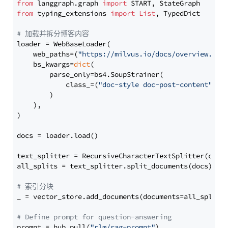
from
 langgraph.graph 
import
from
 typing_extensions 
import
List
, TypedDict

# 加载并拆分博客内容
loader = WebBaseLoader(

    web_paths=(
"https://milvus.io/docs/overview.md"
,
    bs_kwargs=
dict
(

        parse_only=bs4.SoupStrainer(

            class_=(
"doc-style doc-post-content"
)

        )

    ),

)

docs = loader.load()

text_splitter = RecursiveCharacterTextSplitter(chun
all_splits = text_splitter.split_documents(docs)

# 索引分块
_ = vector_store.add_documents(documents=all_splits)
# Define prompt for question-answering
prompt = hub.pull(
"rlm/rag-prompt"
)
