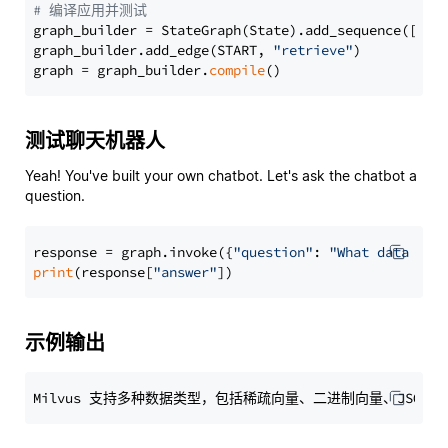
# 编译应用并测试
graph_builder = StateGraph(State).add_sequence([retr
graph_builder.add_edge(START, 
"retrieve"
)

graph = graph_builder.
compile
测试聊天机器人
Yeah! You've built your own chatbot. Let's ask the chatbot a
question.
response = graph.invoke({
"question"
: 
"What data typ
print
(response[
"answer"
示例输出