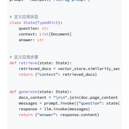
# 定义应用状态
class
State
(
TypedDict
):

    question: 
str
    context: 
List
[Document]

    answer: 
str
# 定义应用步骤
def
retrieve
(
state: State
):

    retrieved_docs = vector_store.similarity_search
return
 {
"context"
: retrieved_docs}

def
generate
(
state: State
):

    docs_content = 
"\n\n"
.join(doc.page_content 
for
    messages = prompt.invoke({
"question"
: state[
"qu
    response = llm.invoke(messages)

return
 {
"answer"
: response.content}
