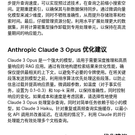
步提升查询速度，可以实现预过滤技术，在查询之前缩小搜索空
间。定期重建索引，以确保其与新数据保持同步。通过微调向量
化模型来减少维度，同时不牺牲准确性，从而提升存储效率和检
索时间。最后，仔细管理资源分配，利用水平扩展处理更大的数
据集，并将计算密集型操作卸载到专用处理单元，以保持在高流
量期间的响应能力。
Anthropic Claude 3 Opus 优化建议
Claude 3 Opus 是一个强大的模型，适用于需要深度推理和高质
量响应的 RAG 应用。通过有效地构建检索结果来优化性能，确
保仅提供最相关的上下文，以避免不必要的令牌使用。在将关键
段落发送到模型之前，利用排序算法优先处理这些段落，以防止
信息过载并提高响应质量。微调超参数，如温度（对于事实任
务，设置为 0.1–0.3）和 top-k 采样，以保持准确性，同时控制
响应的变化。如果成本和速度是考虑因素，请选择性地使用
Claude 3 Opus 处理复杂查询，同时对简单任务依赖于较小的模
型，如 Claude 3 Haiku。针对重复或高频查询实施缓存，以最小
化 API 调用并改善延迟。在适用的情况下，利用 Claude 的并行
处理能力有效处理多个文档查询。