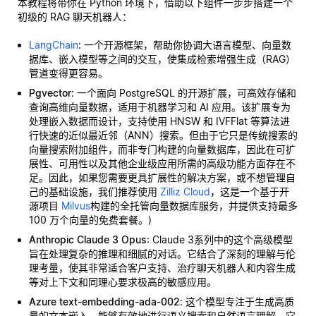
本教程将带你在 Python 环境下，借助以下组件一步步搭建一个
初级的 RAG 聊天机器人：
LangChain
: 一个开源框架，帮助你协调大语言模型、向量数
据库、嵌入模型等之间的交互，使集成检索增强生成（RAG）
管道变得更容易。
Pgvector
: 一个面向 PostgreSQL 的开源扩展，可高效存储和
查询高维向量数据，适用于机器学习和 AI 应用。该扩展专为
处理嵌入数据而设计，支持使用 HNSW 和 IVFFlat 等算法进
行快速的近似最近邻（ANN）搜索。但由于它只是传统搜索的
向量搜索附加组件，而非专门构建的向量数据库，因此在可扩
展性、可用性以及其他企业级应用所需的高级功能方面存在不
足。因此，如果您需要更具扩展性的解决方案，或不想管理自
己的基础设施，我们推荐使用
Zilliz Cloud
，这是一个基于开
源项目
Milvus
构建的全托管向量数据库服务，并提供支持最多
100 万个向量的免费套餐。)
Anthropic Claude 3 Opus
: Claude 3系列中的这个高级模型
旨在处理复杂的推理和细腻的对话。它结合了深刻的理解与伦
理考量，使其非常适合客户支持、治疗聊天机器人和内容生成
等对上下文和同理心要求极高的敏感应用。
Azure text-embedding-ada-002
: 这个模型专注于生成高质
量的文本嵌入，能够有效地进行语义搜索和自然语言理解。它