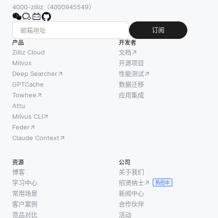
4000-zilliz（4000945549）
订阅
产品
开发者
Zilliz Cloud
文档
Milvus
开源项目
Deep Searcher
性能测试
GPTCache
数据迁移
Towhee
应用集成
Attu
Milvus CLI
Feder
Claude Context
资源
公司
博客
关于我们
学习中心
招贤纳士
热招中
常用场景
新闻中心
客户案例
合作伙伴
竞品对比
活动