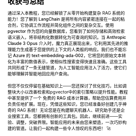
收获与总结
通过深入本教程，您已经解锁了从零开始构建复杂 RAG 系统的
能力！您了解到
LangChain
是将所有内容紧密连接在一起的粘
合剂，它协调工作流程并简化组件之间的复杂交互。使用
pgvector
作为您的向量数据库，您看到了如何存储和高效检索
语义嵌入，将非结构化数据转化为可查询的知识。当
Anthropic
Claude 3 Opus
介入时，魔力真正展现出来，它利用其先进的推
理能力生成基于您提供的上下文的人类般的响应。我们也不能忘
记
Azure 的 text-embedding-ada-002
，它将您的原始文本转
化为丰富的数值表示，使相似性搜索变得快速且准确。这些工具
共同形成了一条无缝管道，为人工智能应用注入了活力，使它们
能够理解并智能地回应用户查询。
但您不仅仅停留在基础知识上——您还探讨了优化技巧，比如调
整块大小以改善检索和pgvector中的索引策略以提升性能。教程
中甚至提供了一个
免费的 RAG 成本计算器
，帮助您估算费用并
负责任地扩展。现在，凭借这些知识，您已经准备好创建几乎神
奇的 RAG 系统！无论您是在构建聊天机器人、研究助手还是企
业搜索工具，您都拥有创新的工具包。因此，继续前进——实
验、调整，突破界限。智能应用的未来由您来塑造，一次巧妙构
建的管道。让我们一起构建一些令人惊叹的东西吧！ 🚀