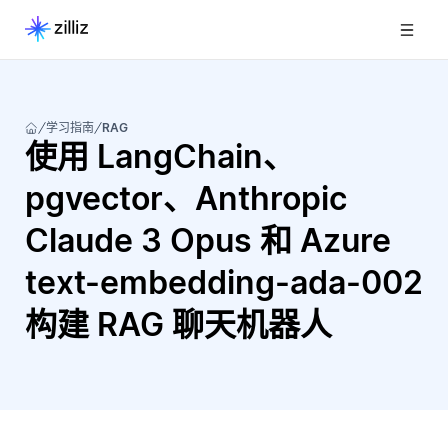
学习指南
RAG
使用 LangChain、
pgvector、Anthropic
Claude 3 Opus 和 Azure
text-embedding-ada-002
构建 RAG 聊天机器人