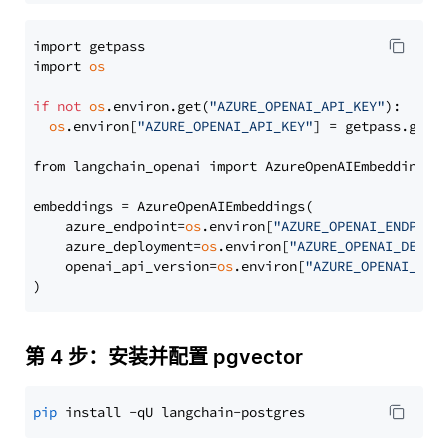
import getpass

import 
os
if
not
os
.environ.get(
"AZURE_OPENAI_API_KEY"
):

os
.environ[
"AZURE_OPENAI_API_KEY"
] = getpass.getp
from langchain_openai import AzureOpenAIEmbeddings

embeddings = AzureOpenAIEmbeddings(

    azure_endpoint=
os
.environ[
"AZURE_OPENAI_ENDPOIN
    azure_deployment=
os
.environ[
"AZURE_OPENAI_DEPLO
    openai_api_version=
os
.environ[
"AZURE_OPENAI_API
第 4 步：安装并配置 pgvector
pip