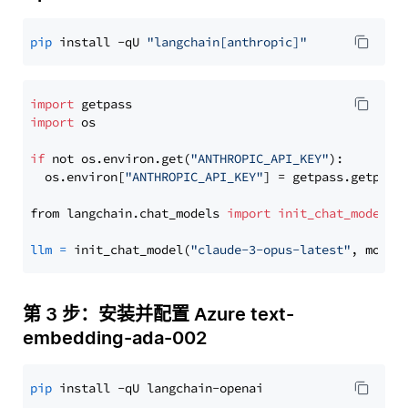
pip
 install -qU 
"langchain[anthropic]"
import
import
 os

if
 not os.environ.get(
"ANTHROPIC_API_KEY"
):

  os.environ[
"ANTHROPIC_API_KEY"
] = getpass.getpass
from langchain.chat_models 
import
init_chat_model
llm
=
 init_chat_model(
"claude-3-opus-latest"
, model
第 3 步：安装并配置 Azure text-
embedding-ada-002
pip