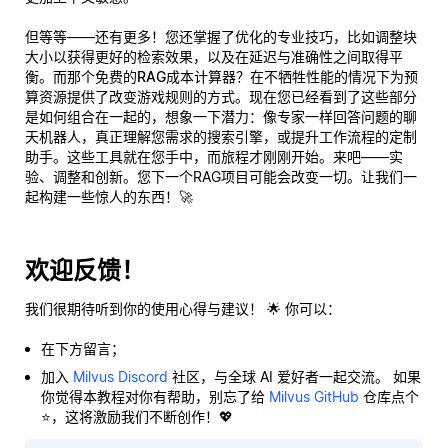
但等等——还有更多！您还掌握了优化的专业技巧，比如调整块
大小以获得更好的检索效果，以及在延迟与准确性之间取得平
衡。而那个
免费的RAG成本计算器
？在不牺牲性能的情况下为预
算资源提供了改变游戏规则的方式。现在您已经看到了这些部分
是如何组合在一起的，想象一下潜力：像专家一样回答问题的聊
天机器人，真正理解您需求的搜索引擎，或提升工作流程的定制
助手。这些工具就在您手中，而旅程才刚刚开始。来吧——实
验、调整和创新。您下一个RAG项目可能会改变一切。让我们一
起构建一些惊人的东西！🚀
欢迎反馈！
我们很期待听到你的使用心得与建议！ 🌟 你可以：
在下方留言；
加入
Milvus Discord
社区，与全球 AI 爱好者一起交流。 如果
你觉得本教程对你有帮助，别忘了给
Milvus GitHub
仓库点个
⭐，这将激励我们不断创作！💖