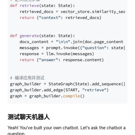
def
retrieve
(
state: State
):

    retrieved_docs = vector_store.similarity_search
return
 {
"context"
: retrieved_docs}

def
generate
(
state: State
):

    docs_content = 
"\n\n"
.join(doc.page_content 
for
    messages = prompt.invoke({
"question"
: state[
"qu
    response = llm.invoke(messages)

return
 {
"answer"
: response.content}

# 编译应用并测试
graph_builder = StateGraph(State).add_sequence([retr
graph_builder.add_edge(START, 
"retrieve"
)

graph = graph_builder.
compile
测试聊天机器人
Yeah! You've built your own chatbot. Let's ask the chatbot a
question.