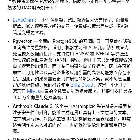
本教程将带你在 Python 环境下，借助以下组件一步步搭建一个
初级的 RAG 聊天机器人：
LangChain
: 一个开源框架，帮助你协调大语言模型、向量数
据库、嵌入模型等之间的交互，使集成检索增强生成（RAG）
管道变得更容易。
Pgvector
: 一个面向 PostgreSQL 的开源扩展，可高效存储和
查询高维向量数据，适用于机器学习和 AI 应用。该扩展专为
处理嵌入数据而设计，支持使用 HNSW 和 IVFFlat 等算法进
行快速的近似最近邻（ANN）搜索。但由于它只是传统搜索的
向量搜索附加组件，而非专门构建的向量数据库，因此在可扩
展性、可用性以及其他企业级应用所需的高级功能方面存在不
足。因此，如果您需要更具扩展性的解决方案，或不想管理自
己的基础设施，我们推荐使用
Zilliz Cloud
，这是一个基于开
源项目
Milvus
构建的全托管向量数据库服务，并提供支持最多
100 万个向量的免费套餐。)
Anthropic Claude 3
: 这个来自Anthropic的先进AI语言模型专
注于安全性和对齐，能够生成连贯且具有上下文意识的文本。
它在创意写作、对话人工智能和深刻摘要方面表现出色。非常
适合创作引人入胜的内容，同时确保遵循伦理标准和用户意
图。
Ollama Granite-Embedding
: 这个AI模型专注于为各种数据类