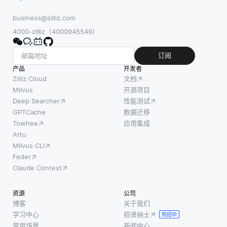
business@zilliz.com
4000-zilliz（4000945549）
订阅
产品
开发者
Zilliz Cloud
文档
Milvus
开源项目
Deep Searcher
性能测试
GPTCache
数据迁移
Towhee
应用集成
Attu
Milvus CLI
Feder
Claude Context
资源
公司
博客
关于我们
学习中心
招贤纳士
热招中
常用场景
新闻中心