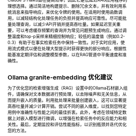
理想选择。通过简洁地构建提示、删除冗余文本，并有效利用系
统消息来指导响应，来优化令牌的使用。在适用时使用函数调
用，以减轻结构化处理任务的负担并提高响应可靠性。尽可能批
量处理查询，以减少API开销并提高吞吐量。如果延迟至关重
要，可以考虑缓存频繁的查询并为常见问题预生成响应。通过调
整温度和top-p采样来精细控制响应；较低的温度值（例如0.2-
0.3）有助于在事实检索任务中保持一致性。对于实时应用，使
用流式模式以便在处理大型提示时获得更快的部分响应。根据性
能基准定期评估和调整模型参数，以在RAG管道中平衡速度和准
确性。
Ollama granite-embedding 优化建议
为了优化您的检索增强生成（RAG）设置中的Ollama石材嵌入组
件，请确保对文本数据进行预处理，以去除噪声和无关信息，从
而提升嵌入的质量。利用批处理来批量创建嵌入，这可以显著提
高吞吐量并减少计算开销。尝试不同的嵌入维度，以找到您特定
用例中准确性与性能之间的最佳折衷。此外，考虑在领域特定数
据上对嵌入模型进行微调，以增强在检索任务中的反应能力和相
关性。最后，定期监控和评估性能指标，以识别瓶颈并迭代优化
您的方法。