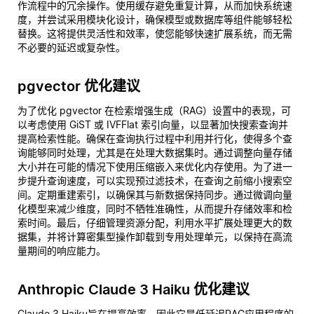
作流程中的冗余操作。使用缓存避免重复计算，从而加快系统速
度，并尝试采用模块化设计，确保模型或数据库等组件能够轻松
替换。这将提供灵活性和效率，使您能够快速扩展系统，而无需
不必要的延迟或复杂性。
pgvector 优化建议
为了优化 pgvector 在检索增强生成（RAG）设置中的表现，可
以考虑使用 GiST 或 IVFFlat 索引向量，以显著加快搜索查询并
提高检索性能。确保在查询执行过程中利用并行化，使得多个查
询能够同时处理，尤其是在处理大数据集时。通过调整向量存储
大小并在可能的情况下使用压缩嵌入来优化内存使用。为了进一
步提升查询速度，可以实现预过滤技术，在查询之前缩小搜索空
间。定期重建索引，以确保其与新数据保持同步。通过微调向量
化模型来减少维度，同时不牺牲准确性，从而提升存储效率和检
索时间。最后，仔细管理资源分配，利用水平扩展处理更大的数
据集，并将计算密集型操作卸载到专用处理单元，以保持在高流
量期间的响应能力。
Anthropic Claude 3 Haiku 优化建议
Claude 3 Haiku旨在提高效率，因此它是低延迟RAG应用程序的