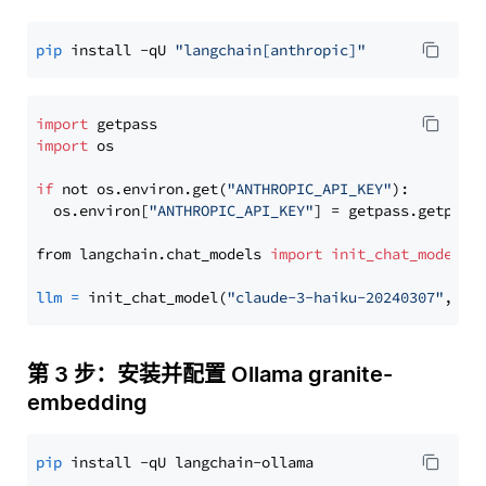
pip
 install -qU 
"langchain[anthropic]"
import
import
 os

if
 not os.environ.get(
"ANTHROPIC_API_KEY"
):

  os.environ[
"ANTHROPIC_API_KEY"
] = getpass.getpass
from langchain.chat_models 
import
init_chat_model
llm
=
 init_chat_model(
"claude-3-haiku-20240307"
, mo
第 3 步：安装并配置 Ollama granite-
embedding
pip