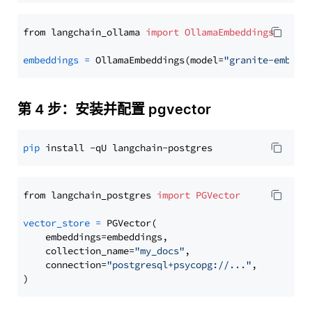
from langchain_ollama 
import
OllamaEmbeddings
embeddings
=
 OllamaEmbeddings(model=
"granite-embedd
第 4 步：安装并配置 pgvector
pip
from langchain_postgres 
import
PGVector
vector_store
=
 PGVector(

    embeddings=embeddings,

    collection_name=
"my_docs"
,

    connection=
"postgresql+psycopg://..."
,
