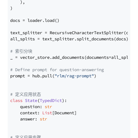
    ),

)

docs = loader.load()

text_splitter = RecursiveCharacterTextSplitter(chun
all_splits = text_splitter.split_documents(docs)

# 索引分块
_ = vector_store.add_documents(documents=all_splits)
# Define prompt for question-answering
prompt = hub.pull(
"rlm/rag-prompt"
)

# 定义应用状态
class
State
(
TypedDict
):

    question: 
str
    context: 
List
[Document]

    answer: 
str
# 定义应用步骤