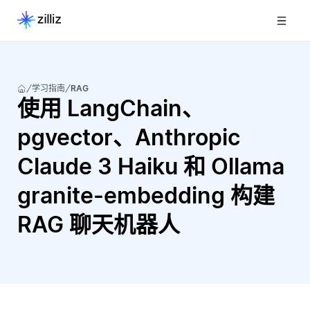
学习指南
RAG
使用 LangChain、
pgvector、Anthropic
Claude 3 Haiku 和 Ollama
granite-embedding 构建
RAG 聊天机器人