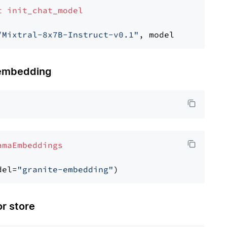
t
init_chat_model
/Mixtral-8x7B-Instruct-v0.1"
, model_provider=
embedding
amaEmbeddings
del=
"granite-embedding"
 store