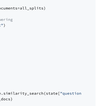
cuments=all_splits)

wering
t"
)

e.similarity_search(state[
"question"
])

docs}
