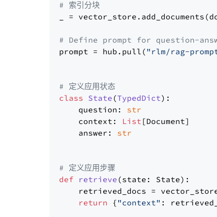
# 索引分块
_ = vector_store.add_documents(do
# Define prompt for question-ans
prompt = hub.pull(
"rlm/rag-promp
# 定义应用状态
class
State
(
TypedDict
):

    question: 
str
    context: 
List
[Document]

    answer: 
str
# 定义应用步骤
def
retrieve
(
state: State
):

    retrieved_docs = vector_stor
return
 {
"context"
: retrieved_