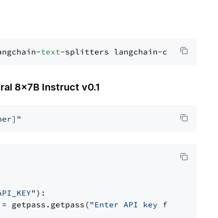
angchain-
text
 8x7B Instruct v0.1
her]"
API_KEY"
):

 = getpass.getpass(
"Enter API key for Togethe