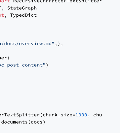
port
st
, TypedDict

o/docs/overview.md"
,),

er(

oc-post-content"
)

erTextSplitter(chunk_size=
1000
, chunk_overlap
documents(docs)
