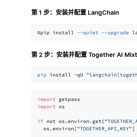
第 1 步：安装并配置 LangChain
%pip install 
--quiet
--upgrade
 l
第 2 步：安装并配置 Together AI Mixtral
pip
 install -qU 
"langchain[toget
import
import
 os

if
 not os.environ.get(
"TOGETHER_
  os.environ[
"TOGETHER_API_KEY"
]