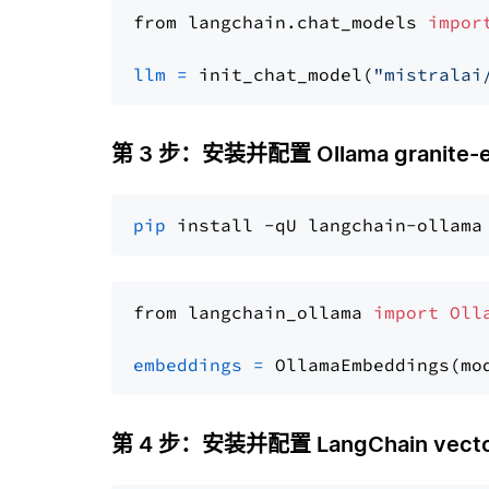
from langchain.chat_models 
impor
llm
=
 init_chat_model(
"mistralai
第 3 步：安装并配置 Ollama granite-
pip
from langchain_ollama 
import
Oll
embeddings
=
 OllamaEmbeddings(mo
第 4 步：安装并配置 LangChain vector