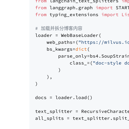
from
 langchain_text_splitters 
im
from
 langgraph.graph 
import
from
 typing_extensions 
import
Li
# 加载并拆分博客内容
loader = WebBaseLoader(

    web_paths=(
"https://milvus.i
    bs_kwargs=
dict
(

        parse_only=bs4.SoupStrain
            class_=(
"doc-style d
        )

    ),

)

docs = loader.load()

text_splitter = RecursiveCharact
all_splits = text_splitter.split_