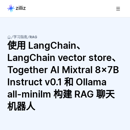
学习指南
RAG
使用 LangChain、
LangChain vector store、
Together AI Mixtral 8x7B
Instruct v0.1 和 Ollama
all-minilm 构建 RAG 聊天
机器人