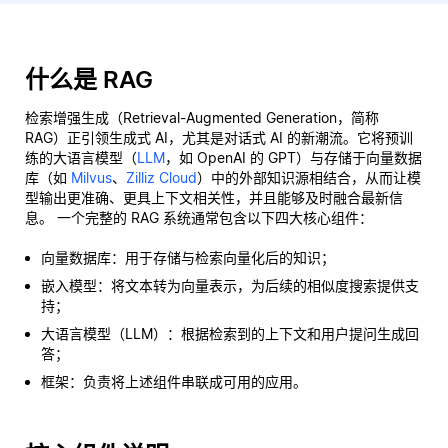
什么是 RAG
检索增强生成（Retrieval-Augmented Generation，简称
RAG）正引领生成式 AI，尤其是对话式 AI 的新潮流。它将预训
练的大语言模型（
LLM
，如 OpenAI 的 GPT）与存储于向量数据
库（如
Milvus
、
Zilliz Cloud
）中的外部知识源相结合，从而让模
型输出更准确、更具上下文相关性，并且能够及时融合最新信
息。 一个完整的 RAG 系统通常包含以下四大核心组件：
向量数据库：用于存储与检索向量化后的知识；
嵌入模型：将文本转为向量表示，为后续的相似度搜索提供支
持；
大语言模型（LLM）：根据检索到的上下文和用户提问生成回
答；
框架：负责将上述组件串联成可用的应用。