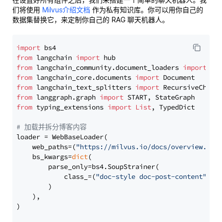
们将使用
Milvus介绍文档
作为私有知识库。你可以用你自己的
数据集替换它，来定制你自己的 RAG 聊天机器人。
import
from
 langchain 
import
from
 langchain_community.document_loaders 
import
from
 langchain_core.documents 
import
from
 langchain_text_splitters 
import
from
 langgraph.graph 
import
from
 typing_extensions 
import
List
, TypedDict

# 加载并拆分博客内容
loader = WebBaseLoader(

    web_paths=(
"https://milvus.io/docs/overview.md"
,
    bs_kwargs=
dict
(

        parse_only=bs4.SoupStrainer(

            class_=(
"doc-style doc-post-content"
)

        )

    ),

)
