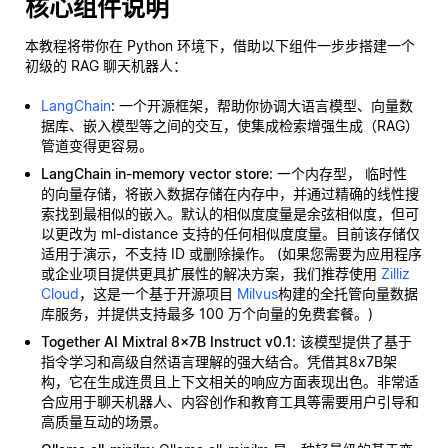
核心组件说明
本教程将带你在 Python 环境下，借助以下组件一步步搭建一个
初级的 RAG 聊天机器人：
LangChain
: 一个开源框架，帮助你协调大语言模型、向量数
据库、嵌入模型等之间的交互，使集成检索增强生成（RAG）
管道变得更容易。
LangChain in-memory vector store
: 一个内存型，
临时性
的向量存储，将嵌入数据存储在内存中，并通过精确的线性搜
索找到最相似的嵌入。默认的相似度度量是余弦相似度，但可
以更改为 ml-distance 支持的任何相似度度量。目前该存储仅
适用于演示，不支持 ID 或删除操作。 (如果您需要为应用程序
或企业项目提供更具扩展性的解决方案，我们推荐使用
Zilliz
Cloud
，这是一个基于开源项目
Milvus
构建的全托管向量数据
库服务，并提供支持最多 100 万个向量的免费套餐。)
Together AI Mixtral 8x7B Instruct v0.1
: 该模型提供了基于
指令学习和高级自然语言理解的强大结合。凭借其8x7B架
构，它在生成连贯且上下文相关的响应方面表现出色。非常适
合应用于聊天机器人、内容创作和教育工具等需要用户引导和
高质量互动的场景。