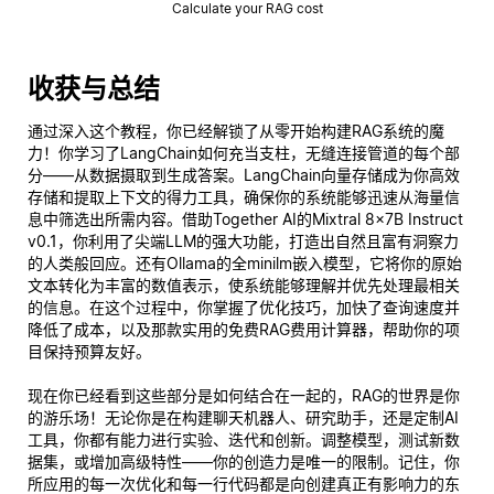
Calculate your RAG cost
收获与总结
通过深入这个教程，你已经解锁了从零开始构建RAG系统的魔
力！你学习了LangChain如何充当支柱，无缝连接管道的每个部
分——从数据摄取到生成答案。LangChain向量存储成为你高效
存储和提取上下文的得力工具，确保你的系统能够迅速从海量信
息中筛选出所需内容。借助Together AI的Mixtral 8x7B Instruct
v0.1，你利用了尖端LLM的强大功能，打造出自然且富有洞察力
的人类般回应。还有Ollama的全minilm嵌入模型，它将你的原始
文本转化为丰富的数值表示，使系统能够理解并优先处理最相关
的信息。在这个过程中，你掌握了优化技巧，加快了查询速度并
降低了成本，以及那款实用的免费RAG费用计算器，帮助你的项
目保持预算友好。
现在你已经看到这些部分是如何结合在一起的，RAG的世界是你
的游乐场！无论你是在构建聊天机器人、研究助手，还是定制AI
工具，你都有能力进行实验、迭代和创新。调整模型，测试新数
据集，或增加高级特性——你的创造力是唯一的限制。记住，你
所应用的每一次优化和每一行代码都是向创建真正有影响力的东