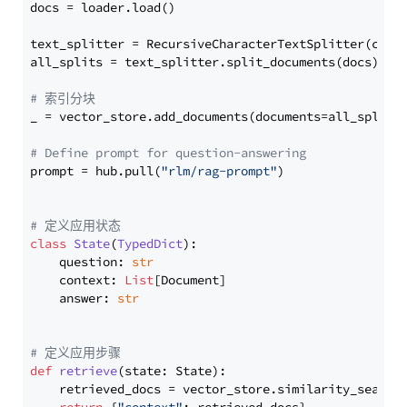
docs = loader.load()

text_splitter = RecursiveCharacterTextSplitter(chun
all_splits = text_splitter.split_documents(docs)

# 索引分块
_ = vector_store.add_documents(documents=all_splits)
# Define prompt for question-answering
prompt = hub.pull(
"rlm/rag-prompt"
)

# 定义应用状态
class
State
(
TypedDict
):

    question: 
str
    context: 
List
[Document]

    answer: 
str
# 定义应用步骤
def
retrieve
(
state: State
):

    retrieved_docs = vector_store.similarity_search