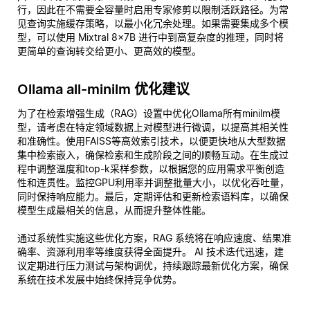
行，因此在不需要全容量时启用专家修剪以限制活跃路径。为常
见查询实施缓存策略，以最小化冗余处理。如果需要集成多个模
型，可以使用 Mixtral 8x7B 进行中到高复杂度的推理，同时将
更简单的查询转交给更小、更高效的模型。
Ollama all-minilm 优化建议
为了在检索增强生成（RAG）设置中优化Ollama所有minilm模
型，请考虑在特定领域数据上对模型进行微调，以提高其相关性
和准确性。使用FAISS等高效索引技术，以便更快地从大型数据
集中检索嵌入，确保检索和生成阶段之间的顺畅互动。在生成过
程中调整温度和top-k采样参数，以根据您的应用需求平衡创造
性和连贯性。监控GPU利用率并调整批量大小，以优化吞吐量，
同时保持响应能力。最后，定期评估和更新检索语料库，以确保
模型生成最相关的信息，从而提升整体性能。
通过系统性实施这些优化方案，RAG 系统将在响应速度、结果准
确率、资源利用率等维度获得全面提升。 AI 技术迭代迅速，建
议定期进行压力测试与架构调优，持续跟踪最新优化方案，确保
系统在技术发展中始终保持竞争优势。