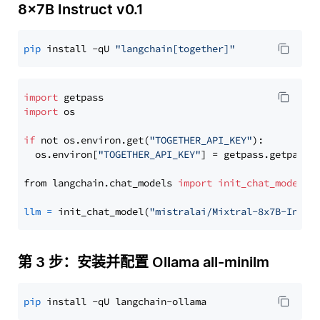
8x7B Instruct v0.1
pip
 install -qU 
"langchain[together]"
import
import
 os

if
 not os.environ.get(
"TOGETHER_API_KEY"
):

  os.environ[
"TOGETHER_API_KEY"
] = getpass.getpass(
from langchain.chat_models 
import
init_chat_model
llm
=
 init_chat_model(
"mistralai/Mixtral-8x7B-Instr
第 3 步：安装并配置 Ollama all-minilm
pip