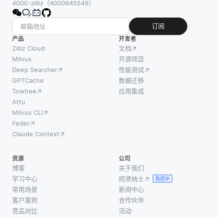
4000-zilliz（4000945549）
订阅
产品
开发者
Zilliz Cloud
文档
Milvus
开源项目
Deep Searcher
性能测试
GPTCache
数据迁移
Towhee
应用集成
Attu
Milvus CLI
Feder
Claude Context
资源
公司
博客
关于我们
学习中心
招贤纳士
热招中
常用场景
新闻中心
客户案例
合作伙伴
竞品对比
活动