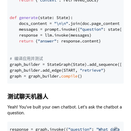
return
 {
"context"
: retrieved_docs}

def
generate
(
state: State
):

    docs_content = 
"\n\n"
.join(doc.page_content 
for
    messages = prompt.invoke({
"question"
: state[
"qu
    response = llm.invoke(messages)

return
 {
"answer"
: response.content}

# 编译应用并测试
graph_builder = StateGraph(State).add_sequence([retr
graph_builder.add_edge(START, 
"retrieve"
)

graph = graph_builder.
compile
测试聊天机器人
Yeah! You've built your own chatbot. Let's ask the chatbot a
question.
response = graph.invoke({
"question"
: 
"What data typ