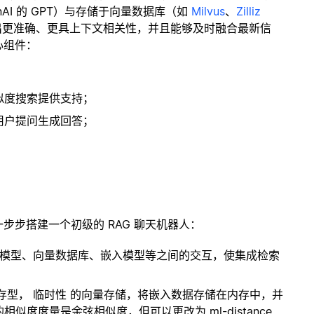
enAI 的 GPT）与存储于向量数据库（如
Milvus
、
Zilliz
出更准确、更具上下文相关性，并且能够及时融合最新信
心组件：
；
似度搜索提供支持；
用户提问生成回答；
一步步搭建一个初级的 RAG 聊天机器人：
言模型、向量数据库、嵌入模型等之间的交互，使集成检索
内存型，
临时性
的向量存储，将嵌入数据存储在内存中，并
度度量是余弦相似度，但可以更改为 ml-distance