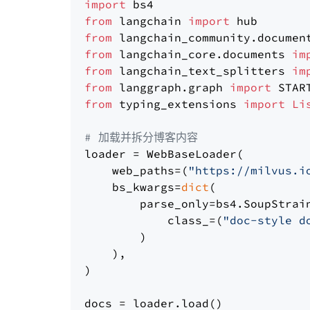
import
from
 langchain 
import
from
 langchain_community.documen
from
 langchain_core.documents 
im
from
 langchain_text_splitters 
im
from
 langgraph.graph 
import
from
 typing_extensions 
import
Li
# 加载并拆分博客内容
loader = WebBaseLoader(

    web_paths=(
"https://milvus.i
    bs_kwargs=
dict
(

        parse_only=bs4.SoupStrain
            class_=(
"doc-style d
        )

    ),

)

docs = loader.load()
