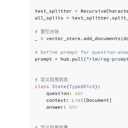
text_splitter = RecursiveCharact
all_splits = text_splitter.split_
# 索引分块
_ = vector_store.add_documents(do
# Define prompt for question-ans
prompt = hub.pull(
"rlm/rag-promp
# 定义应用状态
class
State
(
TypedDict
):

    question: 
str
    context: 
List
[Document]

    answer: 
str
# 定义应用步骤