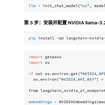
llm
=
 init_chat_model(
"o1"
, mode
第 3 步：安装并配置 NVIDIA llama-3.2
pip
import
import
 os

if
 not os.environ.get(
"NVIDIA_AP
  os.environ[
"NVIDIA_API_KEY"
] =
from langchain_nvidia_ai_endpoin
embeddings
=
 NVIDIAEmbeddings(mo