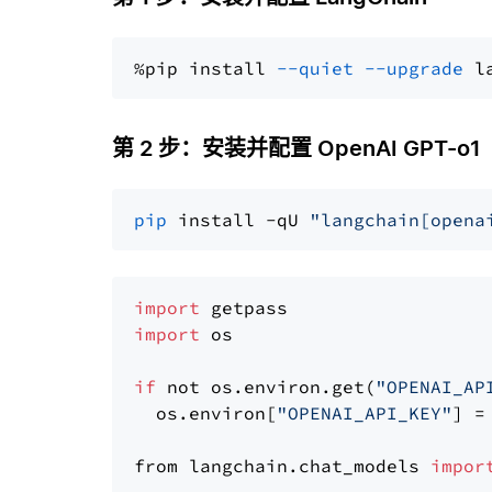
%pip install 
--quiet
--upgrade
 l
第 2 步：安装并配置 OpenAI GPT-o1
pip
 install -qU 
"langchain[opena
import
import
 os

if
 not os.environ.get(
"OPENAI_AP
  os.environ[
"OPENAI_API_KEY"
] =
from langchain.chat_models 
impor