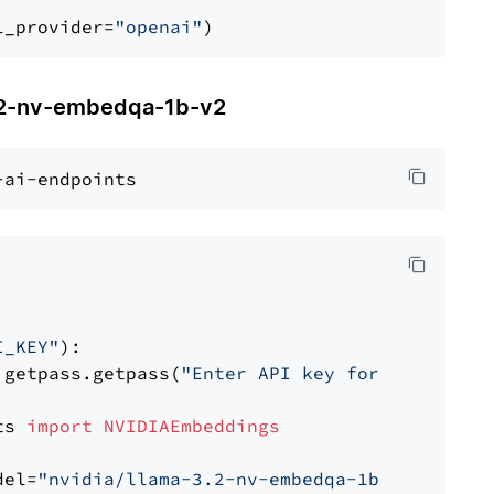
l_provider=
"openai"
-nv-embedqa-1b-v2
I_KEY"
):

 getpass.getpass(
"Enter API key for NVIDIA: "
ts 
import
NVIDIAEmbeddings
del=
"nvidia/llama-3.2-nv-embedqa-1b-v2"