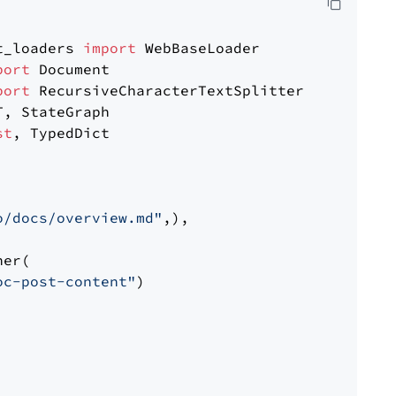
t_loaders 
import
port
port
st
, TypedDict

o/docs/overview.md"
,),

er(

oc-post-content"
)
