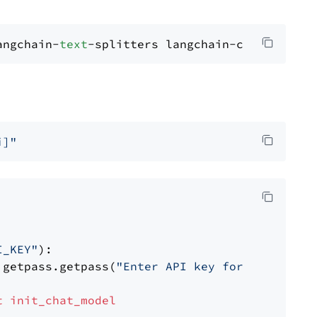
angchain-
text
i]"
I_KEY"
):

 getpass.getpass(
"Enter API key for OpenAI: "
t
init_chat_model