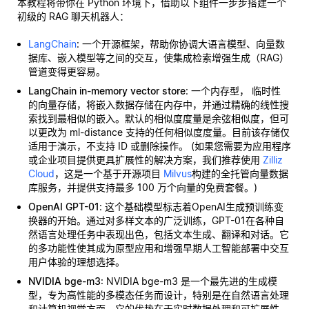
本教程将带你在 Python 环境下，借助以下组件一步步搭建一个
初级的 RAG 聊天机器人：
LangChain
: 一个开源框架，帮助你协调大语言模型、向量数
据库、嵌入模型等之间的交互，使集成检索增强生成（RAG）
管道变得更容易。
LangChain in-memory vector store
: 一个内存型，
临时性
的向量存储，将嵌入数据存储在内存中，并通过精确的线性搜
索找到最相似的嵌入。默认的相似度度量是余弦相似度，但可
以更改为 ml-distance 支持的任何相似度度量。目前该存储仅
适用于演示，不支持 ID 或删除操作。 (如果您需要为应用程序
或企业项目提供更具扩展性的解决方案，我们推荐使用
Zilliz
Cloud
，这是一个基于开源项目
Milvus
构建的全托管向量数据
库服务，并提供支持最多 100 万个向量的免费套餐。)
OpenAI GPT-01
: 这个基础模型标志着OpenAI生成预训练变
换器的开始。通过对多样文本的广泛训练，GPT-01在各种自
然语言处理任务中表现出色，包括文本生成、翻译和对话。它
的多功能性使其成为原型应用和增强早期人工智能部署中交互
用户体验的理想选择。
NVIDIA bge-m3
: NVIDIA bge-m3 是一个最先进的生成模
型，专为高性能的多模态任务而设计，特别是在自然语言处理
和计算机视觉方面。它的优势在于实时数据处理和可扩展性，