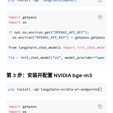
pip
 install -qU 
"langchain[openai]"
import
import
 os

if
 not os.environ.get(
"OPENAI_API_KEY"
):

  os.environ[
"OPENAI_API_KEY"
] = getpass.getpass(
"E
from langchain.chat_models 
import
init_chat_model
llm
=
 init_chat_model(
"o1"
, model_provider=
"openai"
第 3 步：安装并配置 NVIDIA bge-m3
pip
import
import
 os
