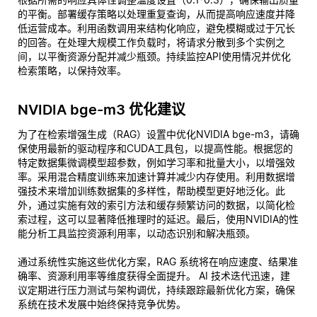
的平衡。部署缓存策略以处理重复查询，从而提高响应速度并降
低运营成本。利用函数调用来结构化响应，避免模糊或过于冗长
的回答。在处理大规模工作负载时，将请求分散到多个实例之
间，以平衡资源分配并减少瓶颈。持续监控API使用情况并优化
检索策略，以保持效率。
NVIDIA bge-m3 优化建议
为了在检索增强生成（RAG）设置中优化NVIDIA bge-m3，请确
保使用最新的驱动程序和CUDA工具包，以提高性能。根据您的
特定数据集微调模型超参数，例如学习率和批量大小，以增强效
率。采用混合精度训练来加速计算并减少内存使用。利用数据增
强技术来增加训练数据集的多样性，帮助模型更好地泛化。此
外，通过实施有效的索引方法和缓存频繁访问的数据，以简化检
索过程，这可以显著降低推理时的延迟。最后，使用NVIDIA的性
能分析工具监控资源利用率，以动态识别和解决瓶颈。
通过系统性实施这些优化方案，RAG 系统将在响应速度、结果准
确率、资源利用率等维度获得全面提升。 AI 技术迭代迅速，建
议定期进行压力测试与架构调优，持续跟踪最新优化方案，确保
系统在技术发展中始终保持竞争优势。