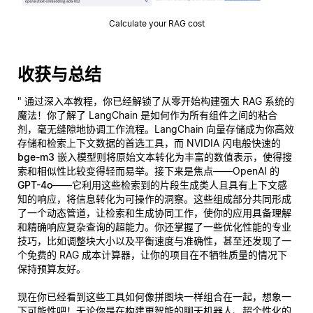
Calculate your RAG cost
收获与总结
" 通过深入本教程，你已经解锁了从零开始构建强大 RAG 系统的
魔法！你了解了 LangChain 是如何作为所有组件之间的粘合
剂，毫无缝隙地协调工作流程。LangChain 向量存储成为你高效
存储和检索上下文数据的首选工具，而 NVIDIA 闪电般快速的
bge-m3
嵌入模型则将原始文本转化为丰富的数值表示，使得搜
索和相似性比较变得轻而易举。接下来是焦点——OpenAI 的
GPT-4o
——它利用这些检索到的片段生成类人且具有上下文感
知的响应，将信息转化为可操作的洞察。这些组成部分共同形成
了一个动态管道，让检索和生成协同工作，使你的应用具备理解
和精确响应复杂查询的超能力。你还掌握了一些优化性能的专业
技巧，比如调整块大小以及平衡速度与准确性，甚至还发现了一
个免费的 RAG 成本计算器，让你的项目在不牺牲质量的情况下
保持预算友好。
现在你已经看到这些工具如何像拼图块一样组合在一起，想象一
下可能性吧！无论你是在构建更智能的聊天机器人、超个性化的