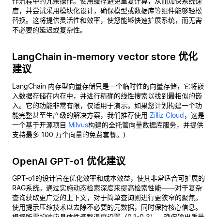
作流程中的冗余操作。使用缓存避免重复计算，从而加快系统速
度，并尝试采用模块化设计，确保模型或数据库等组件能够轻松
替换。这将提供灵活性和效率，使您能够快速扩展系统，而无需
不必要的延迟或复杂性。
LangChain in-memory vector store 优化
建议
LangChain 内存型向量存储只是一个临时性的向量存储，它将嵌
入数据存储在内存中，并进行精确的线性搜索以找到最相似的嵌
入。它的功能非常有限，仅适用于演示。如果您计划构建一个功
能完整甚至生产级的解决方案，我们推荐使用
Zilliz Cloud
，这是
一个基于开源项目
Milvus
构建的全托管向量数据库服务，并提供
支持最多 100 万个向量的免费套餐。)
OpenAI GPT-o1 优化建议
GPT-o1的设计旨在优化效率和成本效益，使其非常适合可扩展的
RAG系统。通过实施动态检索深度来提高检索性能——对于复杂
查询获取更广泛的上下文，对于简单查询则进行更狭窄的聚焦。
使用提示压缩技术以去除不必要的元数据，同时保持核心信息。
根据所需的响应具体性调整温度设置（0.1-0.3），确保输出质量