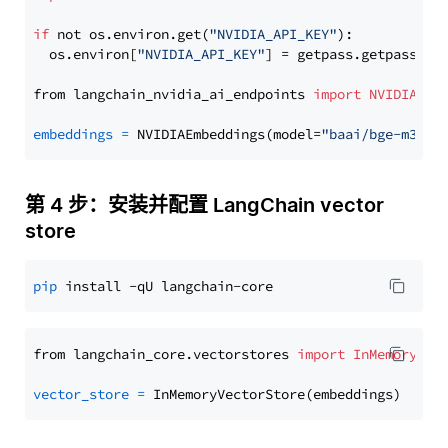
if
 not os.environ.get(
"NVIDIA_API_KEY"
):

  os.environ[
"NVIDIA_API_KEY"
] = getpass.getpass(
"E
from langchain_nvidia_ai_endpoints 
import
NVIDIAEmb
embeddings
=
 NVIDIAEmbeddings(model=
"baai/bge-m3"
第 4 步：安装并配置 LangChain vector
store
pip
from langchain_core.vectorstores 
import
InMemoryVec
vector_store
=