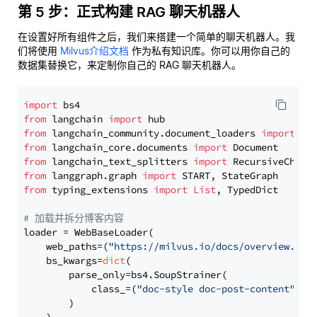
第 5 步：正式构建 RAG 聊天机器人
在设置好所有组件之后，我们来搭建一个简单的聊天机器人。我
们将使用
Milvus介绍文档
作为私有知识库。你可以用你自己的
数据集替换它，来定制你自己的 RAG 聊天机器人。
import
from
 langchain 
import
from
 langchain_community.document_loaders 
import
from
 langchain_core.documents 
import
from
 langchain_text_splitters 
import
from
 langgraph.graph 
import
from
 typing_extensions 
import
List
, TypedDict

# 加载并拆分博客内容
loader = WebBaseLoader(

    web_paths=(
"https://milvus.io/docs/overview.md"
,
    bs_kwargs=
dict
(

        parse_only=bs4.SoupStrainer(

            class_=(
"doc-style doc-post-content"
)

        )
