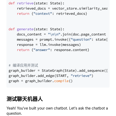
def
retrieve
(
state: State
):

    retrieved_docs = vector_store.similarity_search
return
 {
"context"
: retrieved_docs}

def
generate
(
state: State
):

    docs_content = 
"\n\n"
.join(doc.page_content 
for
    messages = prompt.invoke({
"question"
: state[
"qu
    response = llm.invoke(messages)

return
 {
"answer"
: response.content}

# 编译应用并测试
graph_builder = StateGraph(State).add_sequence([retr
graph_builder.add_edge(START, 
"retrieve"
)

graph = graph_builder.
compile
测试聊天机器人
Yeah! You've built your own chatbot. Let's ask the chatbot a
question.