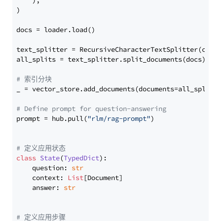
    ),

)

docs = loader.load()

text_splitter = RecursiveCharacterTextSplitter(chun
all_splits = text_splitter.split_documents(docs)

# 索引分块
_ = vector_store.add_documents(documents=all_splits)
# Define prompt for question-answering
prompt = hub.pull(
"rlm/rag-prompt"
)

# 定义应用状态
class
State
(
TypedDict
):

    question: 
str
    context: 
List
[Document]

    answer: 
str
# 定义应用步骤