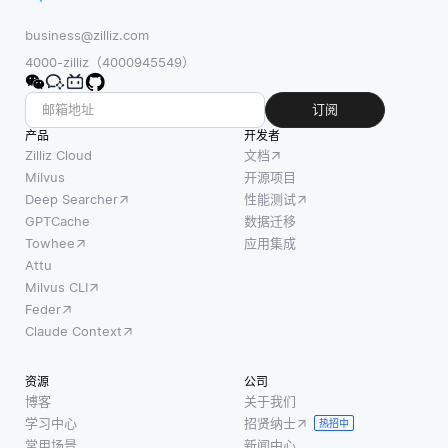
business@zilliz.com
4000-zilliz（4000945549）
订阅
产品
开发者
Zilliz Cloud
文档
Milvus
开源项目
Deep Searcher
性能测试
GPTCache
数据迁移
Towhee
应用集成
Attu
Milvus CLI
Feder
Claude Context
资源
公司
博客
关于我们
学习中心
招贤纳士
热招中
常用场景
新闻中心