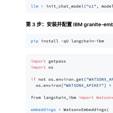
llm
=
 init_chat_model(
"o1"
, mode
第 3 步：安装并配置 IBM granite-embed
pip
import
import
 os

if
 not os.environ.get(
"WATSONX_A
  os.environ[
"WATSONX_APIKEY"
] =
from langchain_ibm 
import
Watson
embeddings
=
 WatsonxEmbeddings(
