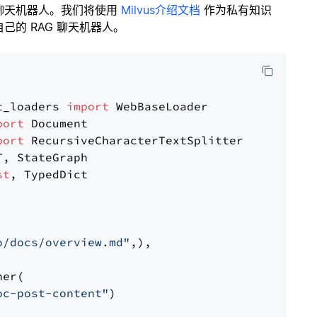
聊天机器人。我们将使用
Milvus介绍文档
作为私有知识
的 RAG 聊天机器人。
t_loaders 
import
port
port
st
, TypedDict

o/docs/overview.md"
,),

er(

oc-post-content"
)
