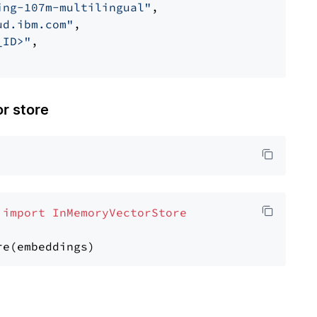
ing-107m-multilingual"
,

ud.ibm.com"
,

_ID>"
,

 store
 
import
InMemoryVectorStore