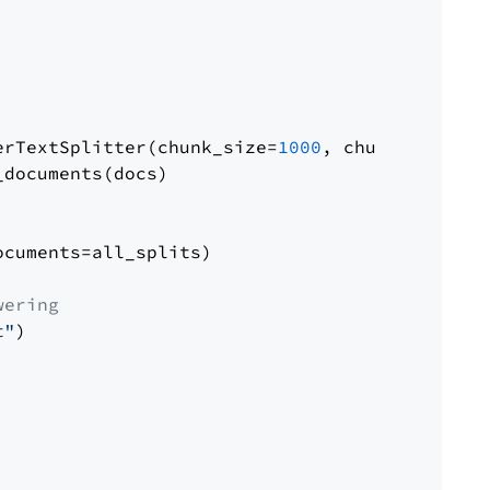
erTextSplitter(chunk_size=
1000
, chunk_overlap
documents(docs)

cuments=all_splits)

wering
t"
)
