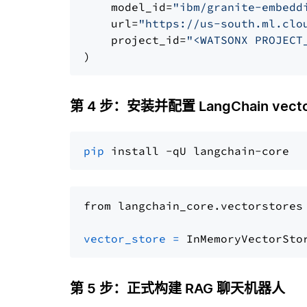
    model_id=
"ibm/granite-embedd
    url=
"https://us-south.ml.clo
    project_id=
"<WATSONX PROJECT
第 4 步：安装并配置 LangChain vector
pip
from langchain_core.vectorstores
vector_store
=
第 5 步：正式构建 RAG 聊天机器人