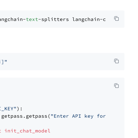
angchain-
text
i]"
I_KEY"
):

 getpass.getpass(
"Enter API key for OpenAI: "
t
init_chat_model