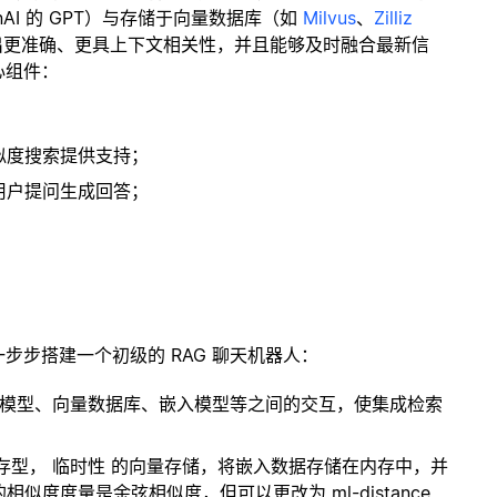
enAI 的 GPT）与存储于向量数据库（如
Milvus
、
Zilliz
出更准确、更具上下文相关性，并且能够及时融合最新信
心组件：
；
似度搜索提供支持；
用户提问生成回答；
一步步搭建一个初级的 RAG 聊天机器人：
言模型、向量数据库、嵌入模型等之间的交互，使集成检索
内存型，
临时性
的向量存储，将嵌入数据存储在内存中，并
度度量是余弦相似度，但可以更改为 ml-distance