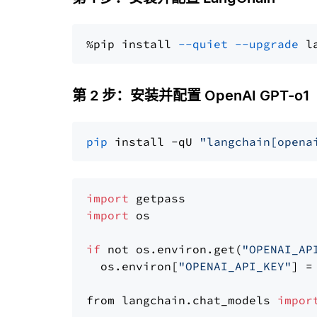
%pip install 
--quiet
--upgrade
 l
第 2 步：安装并配置 OpenAI GPT-o1
pip
 install -qU 
"langchain[opena
import
import
 os

if
 not os.environ.get(
"OPENAI_AP
  os.environ[
"OPENAI_API_KEY"
] =
from langchain.chat_models 
impor