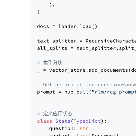
    ),

)

docs = loader.load()

text_splitter = RecursiveCharact
all_splits = text_splitter.split_
# 索引分块
_ = vector_store.add_documents(do
# Define prompt for question-ans
prompt = hub.pull(
"rlm/rag-promp
# 定义应用状态
class
State
(
TypedDict
):

    question: 
str
    context: 
List
[Document]
