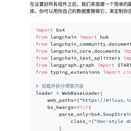
在设置好所有组件之后，我们来搭建一个简单的
库。你可以用你自己的数据集替换它，来定制你自己
import
from
 langchain 
import
from
 langchain_community.documen
from
 langchain_core.documents 
im
from
 langchain_text_splitters 
im
from
 langgraph.graph 
import
from
 typing_extensions 
import
Li
# 加载并拆分博客内容
loader = WebBaseLoader(

    web_paths=(
"https://milvus.i
    bs_kwargs=
dict
(

        parse_only=bs4.SoupStrain
            class_=(
"doc-style d
        )
