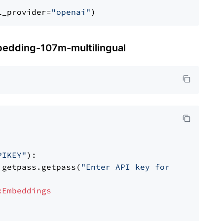
l_provider=
"openai"
ding-107m-multilingual
PIKEY"
):

 getpass.getpass(
"Enter API key for IBM watso
xEmbeddings