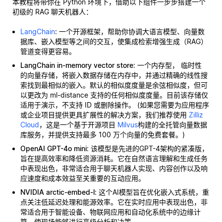
本教程将带你在 Python 环境下，借助以下组件一步步搭建一个
初级的 RAG 聊天机器人：
LangChain
: 一个开源框架，帮助你协调大语言模型、向量数
据库、嵌入模型等之间的交互，使集成检索增强生成（RAG）
管道变得更容易。
LangChain in-memory vector store
: 一个内存型，
临时性
的向量存储，将嵌入数据存储在内存中，并通过精确的线性搜
索找到最相似的嵌入。默认的相似度度量是余弦相似度，但可
以更改为 ml-distance 支持的任何相似度度量。目前该存储仅
适用于演示，不支持 ID 或删除操作。 (如果您需要为应用程序
或企业项目提供更具扩展性的解决方案，我们推荐使用
Zilliz
Cloud
，这是一个基于开源项目
Milvus
构建的全托管向量数据
库服务，并提供支持最多 100 万个向量的免费套餐。)
OpenAI GPT-4o mini
: 该模型是先进的GPT-4架构的紧凑版，
旨在提高效率和降低资源消耗。它在自然语言理解和生成任务
中表现出色，非常适合用于聊天机器人实现、内容创作以及响
应速度和成本效益至关重要的互动应用。
NVIDIA arctic-embed-l
: 这个AI模型旨在优化嵌入式系统，重
点关注低延迟处理和能源效率。它在实时应用中表现出色，非
常适合用于智能设备、物联网应用和自动化系统中的边缘计
算，使现场能够进行高级分析和决策。