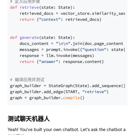
# 定义应用步骤
def
retrieve
(
state: State
):

    retrieved_docs = vector_store.similarity_search
return
 {
"context"
: retrieved_docs}

def
generate
(
state: State
):

    docs_content = 
"\n\n"
.join(doc.page_content 
for
    messages = prompt.invoke({
"question"
: state[
"qu
    response = llm.invoke(messages)

return
 {
"answer"
: response.content}

# 编译应用并测试
graph_builder = StateGraph(State).add_sequence([retr
graph_builder.add_edge(START, 
"retrieve"
)

graph = graph_builder.
compile
测试聊天机器人
Yeah! You've built your own chatbot. Let's ask the chatbot a