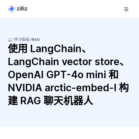
学习指南
RAG
使用 LangChain、
LangChain vector store、
OpenAI GPT-4o mini 和
NVIDIA arctic-embed-l 构
建 RAG 聊天机器人