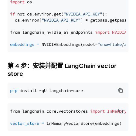
import
 os

if
 not os.environ.get(
"NVIDIA_API_KEY"
):

  os.environ[
"NVIDIA_API_KEY"
] = getpass.getpass(
"E
from langchain_nvidia_ai_endpoints 
import
NVIDIAEmb
embeddings
=
 NVIDIAEmbeddings(model=
"snowflake/arct
第 4 步：安装并配置 LangChain vector
store
pip
from langchain_core.vectorstores 
import
InMemoryVec
vector_store
=