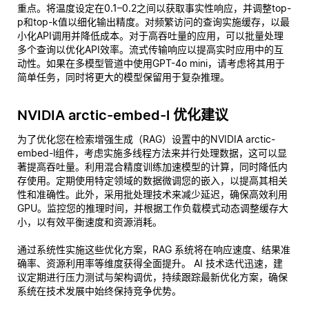
重点。将温度设定在0.1–0.2之间以获取事实性响应，并调整top-
p和top-k值以细化输出精度。对频繁访问的查询实施缓存，以最
小化API调用并降低成本。对于高吞吐量的应用，可以批量处理
多个查询以优化API效率。流式传输响应以提高实时应用中的互
动性。如果在多模型管道中使用GPT-4o mini，请考虑将其用于
简单任务，同时将更大的模型保留用于复杂推理。
NVIDIA arctic-embed-l 优化建议
为了优化您在检索增强生成（RAG）设置中的NVIDIA arctic-
embed-l组件，考虑实施多线程方法来并行处理数据，这可以显
著提高吞吐量。利用混合精度训练加速模型的计算，同时降低内
存使用。定期使用特定领域的数据微调您的嵌入，以提高其相关
性和准确性。此外，采用批处理技术来减少延迟，确保高效利用
GPU。监控您的推理时间，并根据工作负载模式动态调整缓存大
小，以有效平衡速度和资源消耗。
通过系统性实施这些优化方案，RAG 系统将在响应速度、结果准
确率、资源利用率等维度获得全面提升。 AI 技术迭代迅速，建
议定期进行压力测试与架构调优，持续跟踪最新优化方案，确保
系统在技术发展中始终保持竞争优势。