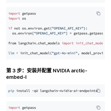
import
import
 os

if
 not os.environ.get(
"OPENAI_API_KEY"
):

  os.environ[
"OPENAI_API_KEY"
] = getpass.getpass(
"E
from langchain.chat_models 
import
init_chat_model
llm
=
 init_chat_model(
"gpt-4o-mini"
, model_provider
第 3 步：安装并配置 NVIDIA arctic-
embed-l
pip
import