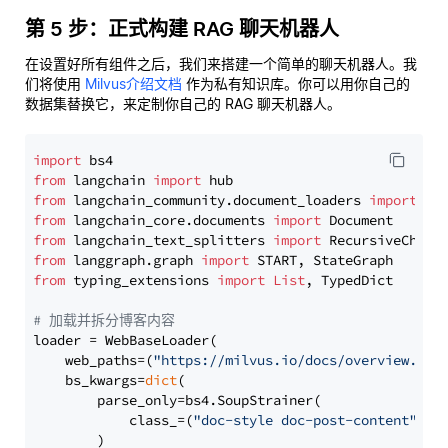
第 5 步：正式构建 RAG 聊天机器人
在设置好所有组件之后，我们来搭建一个简单的聊天机器人。我
们将使用
Milvus介绍文档
作为私有知识库。你可以用你自己的
数据集替换它，来定制你自己的 RAG 聊天机器人。
import
from
 langchain 
import
from
 langchain_community.document_loaders 
import
from
 langchain_core.documents 
import
from
 langchain_text_splitters 
import
from
 langgraph.graph 
import
from
 typing_extensions 
import
List
, TypedDict

# 加载并拆分博客内容
loader = WebBaseLoader(

    web_paths=(
"https://milvus.io/docs/overview.md"
,
    bs_kwargs=
dict
(

        parse_only=bs4.SoupStrainer(

            class_=(
"doc-style doc-post-content"
)

        )
