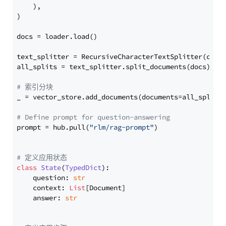
    ),

)

docs = loader.load()

text_splitter = RecursiveCharacterTextSplitter(chun
all_splits = text_splitter.split_documents(docs)

# 索引分块
_ = vector_store.add_documents(documents=all_splits)
# Define prompt for question-answering
prompt = hub.pull(
"rlm/rag-prompt"
)

# 定义应用状态
class
State
(
TypedDict
):

    question: 
str
    context: 
List
[Document]

    answer: 
str