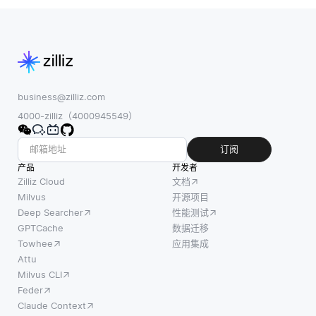
business@zilliz.com
4000-zilliz（4000945549）
订阅
产品
开发者
Zilliz Cloud
文档
Milvus
开源项目
Deep Searcher
性能测试
GPTCache
数据迁移
Towhee
应用集成
Attu
Milvus CLI
Feder
Claude Context