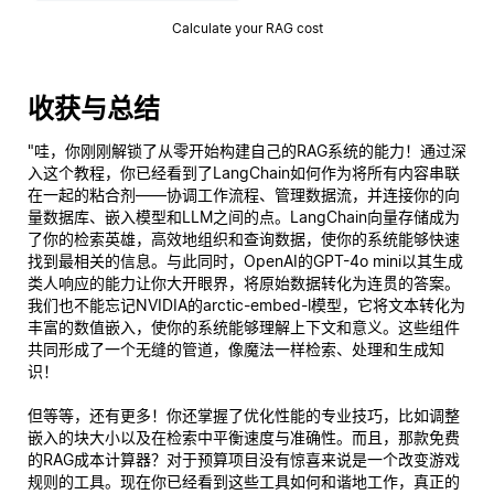
Calculate your RAG cost
收获与总结
"哇，你刚刚解锁了从零开始构建自己的RAG系统的能力！通过深
入这个教程，你已经看到了LangChain如何作为将所有内容串联
在一起的粘合剂——协调工作流程、管理数据流，并连接你的向
量数据库、嵌入模型和LLM之间的点。LangChain向量存储成为
了你的检索英雄，高效地组织和查询数据，使你的系统能够快速
找到最相关的信息。与此同时，OpenAI的GPT-4o mini以其生成
类人响应的能力让你大开眼界，将原始数据转化为连贯的答案。
我们也不能忘记NVIDIA的arctic-embed-l模型，它将文本转化为
丰富的数值嵌入，使你的系统能够
理解
上下文和意义。这些组件
共同形成了一个无缝的管道，像魔法一样检索、处理和生成知
识！
但等等，还有更多！你还掌握了优化性能的专业技巧，比如调整
嵌入的块大小以及在检索中平衡速度与准确性。而且，那款免费
的RAG成本计算器？对于预算项目没有惊喜来说是一个改变游戏
规则的工具。现在你已经看到这些工具如何和谐地工作，真正的