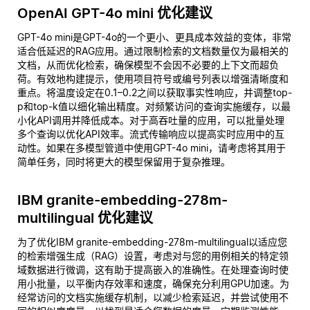
OpenAI GPT-4o mini 优化建议
GPT-4o mini是GPT-4o的一个更小、更具成本效益的变体，非常
适合低延迟的RAG应用。通过限制检索的文档数量仅为最相关的
文档，从而优化检索，确保模型不会因不必要的上下文而超负
荷。有效地构建提示，使用项目符号或编号列表以增强清晰度和
重点。将温度设定在0.1–0.2之间以获取事实性响应，并调整top-
p和top-k值以细化输出精度。对频繁访问的查询实施缓存，以最
小化API调用并降低成本。对于高吞吐量的应用，可以批量处理
多个查询以优化API效率。流式传输响应以提高实时应用中的互
动性。如果在多模型管道中使用GPT-4o mini，请考虑将其用于
简单任务，同时将更大的模型保留用于复杂推理。
IBM granite-embedding-278m-
multilingual 优化建议
为了优化IBM granite-embedding-278m-multilingual以适应您
的检索增强生成（RAG）设置，考虑对与您的用例相关的特定领
域数据进行微调，这有助于提高嵌入的准确性。在处理查询时使
用小批量，以平衡内存效率和速度，确保充分利用GPU加速。为
经常访问的文档实施缓存机制，以减少检索延迟，并尝试使用不