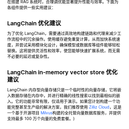
在搭建 RAG 系统时，合理调优能显著提升性能与效率。下面为
各组件提供一些实用建议：
LangChain 优化建议
为了优化 LangChain，需要通过高效地构建链路和代理来减少工
作流程中的冗余操作。使用缓存避免重复计算，从而加快系统速
度，并尝试采用模块化设计，确保模型或数据库等组件能够轻松
替换。这将提供灵活性和效率，使您能够快速扩展系统，而无需
不必要的延迟或复杂性。
LangChain in-memory vector store 优化
建议
LangChain 内存型向量存储只是一个临时性的向量存储，它将嵌
入数据存储在内存中，并进行精确的线性搜索以找到最相似的嵌
入。它的功能非常有限，仅适用于演示。如果您计划构建一个功
能完整甚至生产级的解决方案，我们推荐使用
Zilliz Cloud
，这是
一个基于开源项目
Milvus
构建的全托管向量数据库服务，并提供
支持最多 100 万个向量的免费套餐。)