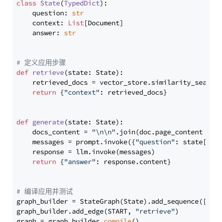
class
State
(
TypedDict
):

    question: 
str
    context: 
List
[Document]

    answer: 
str
# 定义应用步骤
def
retrieve
(
state: State
):

    retrieved_docs = vector_store.similarity_search
return
 {
"context"
: retrieved_docs}

def
generate
(
state: State
):

    docs_content = 
"\n\n"
.join(doc.page_content 
for
    messages = prompt.invoke({
"question"
: state[
"qu
    response = llm.invoke(messages)

return
 {
"answer"
: response.content}

# 编译应用并测试
graph_builder = StateGraph(State).add_sequence([retr
graph_builder.add_edge(START, 
"retrieve"
)

graph = graph_builder.
compile