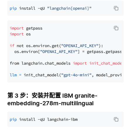
pip
 install -qU 
"langchain[openai]"
import
import
 os

if
 not os.environ.get(
"OPENAI_API_KEY"
):

  os.environ[
"OPENAI_API_KEY"
] = getpass.getpass(
"E
from langchain.chat_models 
import
init_chat_model
llm
=
 init_chat_model(
"gpt-4o-mini"
, model_provider
第 3 步：安装并配置 IBM granite-
embedding-278m-multilingual
pip