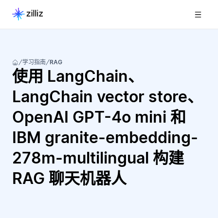
学习指南
RAG
使用 LangChain、
LangChain vector store、
OpenAI GPT-4o mini 和
IBM granite-embedding-
278m-multilingual 构建
RAG 聊天机器人