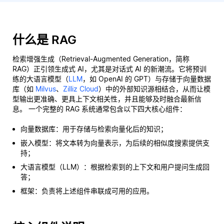
什么是 RAG
检索增强生成（Retrieval-Augmented Generation，简称
RAG）正引领生成式 AI，尤其是对话式 AI 的新潮流。它将预训
练的大语言模型（
LLM
，如 OpenAI 的 GPT）与存储于向量数据
库（如
Milvus
、
Zilliz Cloud
）中的外部知识源相结合，从而让模
型输出更准确、更具上下文相关性，并且能够及时融合最新信
息。 一个完整的 RAG 系统通常包含以下四大核心组件：
向量数据库：用于存储与检索向量化后的知识；
嵌入模型：将文本转为向量表示，为后续的相似度搜索提供支
持；
大语言模型（LLM）：根据检索到的上下文和用户提问生成回
答；
框架：负责将上述组件串联成可用的应用。