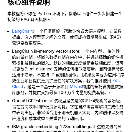
核心组件说明
本教程将带你在 Python 环境下，借助以下组件一步步搭建一个
初级的 RAG 聊天机器人：
LangChain
: 一个开源框架，帮助你协调大语言模型、向量数
据库、嵌入模型等之间的交互，使集成检索增强生成（RAG）
管道变得更容易。
LangChain in-memory vector store
: 一个内存型，
临时性
的向量存储，将嵌入数据存储在内存中，并通过精确的线性搜
索找到最相似的嵌入。默认的相似度度量是余弦相似度，但可
以更改为 ml-distance 支持的任何相似度度量。目前该存储仅
适用于演示，不支持 ID 或删除操作。 (如果您需要为应用程序
或企业项目提供更具扩展性的解决方案，我们推荐使用
Zilliz
Cloud
，这是一个基于开源项目
Milvus
构建的全托管向量数据
库服务，并提供支持最多 100 万个向量的免费套餐。)
OpenAI GPT-4o mini
: 该模型是先进的GPT-4架构的紧凑版，
旨在提高效率和降低资源消耗。它在自然语言理解和生成任务
中表现出色，非常适合用于聊天机器人实现、内容创作以及响
应速度和成本效益至关重要的互动应用。
IBM granite-embedding-278m-multilingual
: 这款先进的AI