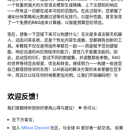
一个轻量但强大的大型语言模型生成精确、上下文感知的响应
——所有这一切都在成本可控的范围内。在此过程中，您掌握了
诸如分块策略和元数据过滤等优化技巧，以提升性能，甚至发现
了一个
免费的RAG成本计算器
，以智能预算您的项目。
现在，想象一下您接下来可以构建什么！无论是多语言聊天机器
人、动态问答系统，还是个性化内容生成器，您都拥有创新的工
具。本教程不仅仅是将组件串联在一起——而是赋予您创建智
能、响应迅速的AI应用程序的能力，感觉几乎是魔法般的。因
此，启动您的IDE，尝试不同的数据集，并调整那些参数。RAG
的世界等待您去探索、优化和转变。继续努力——构建一些连您
自己都感到惊讶的东西！以AI驱动的解决方案的未来掌握在您手
中，而且比以往任何时候都更加光明。让我们开始编码吧！🚀
欢迎反馈！
我们很期待听到你的使用心得与建议！ 🌟 你可以：
在下方留言；
加入
Milvus Discord
社区，与全球 AI 爱好者一起交流。 如果