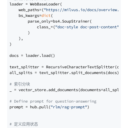
loader = WebBaseLoader(

    web_paths=(
"https://milvus.io/docs/overview.md"
,
    bs_kwargs=
dict
(

        parse_only=bs4.SoupStrainer(

            class_=(
"doc-style doc-post-content"
)

        )

    ),

)

docs = loader.load()

text_splitter = RecursiveCharacterTextSplitter(chun
all_splits = text_splitter.split_documents(docs)

# 索引分块
_ = vector_store.add_documents(documents=all_splits)
# Define prompt for question-answering
prompt = hub.pull(
"rlm/rag-prompt"
)

# 定义应用状态