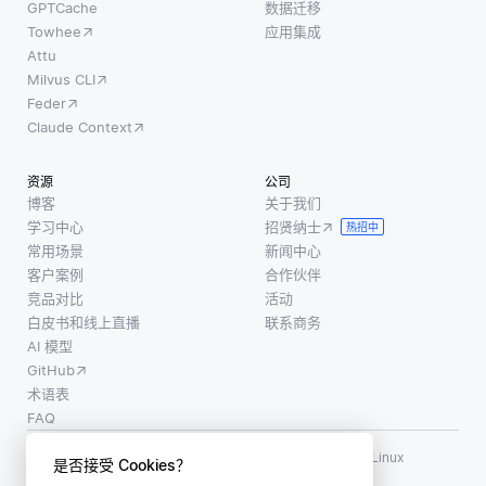
GPTCache
数据迁移
Towhee
应用集成
Attu
Milvus CLI
Feder
Claude Context
资源
公司
博客
关于我们
学习中心
招贤纳士
热招中
常用场景
新闻中心
客户案例
合作伙伴
竞品对比
活动
白皮书和线上直播
联系商务
AI 模型
GitHub
术语表
FAQ
使用条款
·
个人信息保护政策
·
数据安全政策
LF AI、LF AI & Data、Milvus，以及相关的开源项目名称为 Linux
是否接受 Cookies？
Foundation 所有商标