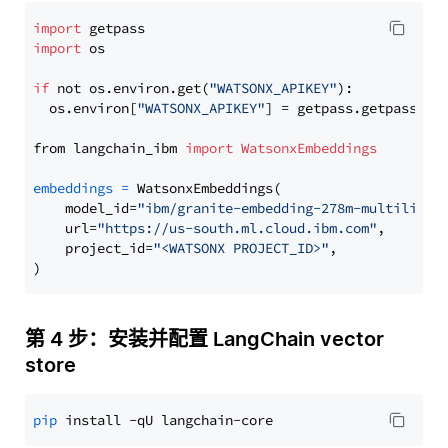
import
import
 os

if
 not os.environ.get(
"WATSONX_APIKEY"
):

  os.environ[
"WATSONX_APIKEY"
] = getpass.getpass(
"E
from langchain_ibm 
import
WatsonxEmbeddings
embeddings
=
 WatsonxEmbeddings(

    model_id=
"ibm/granite-embedding-278m-multilingu
    url=
"https://us-south.ml.cloud.ibm.com"
,

    project_id=
"<WATSONX PROJECT_ID>"
,

第 4 步：安装并配置 LangChain vector
store
pip