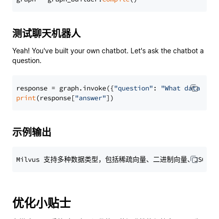
测试聊天机器人
Yeah! You've built your own chatbot. Let's ask the chatbot a
question.
response = graph.invoke({
"question"
: 
"What data typ
print
(response[
"answer"
示例输出
优化小贴士