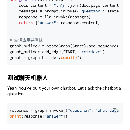
    docs_content = 
"\n\n"
.join(doc.page_content 
for
    messages = prompt.invoke({
"question"
: state[
"qu
    response = llm.invoke(messages)

return
 {
"answer"
: response.content}

# 编译应用并测试
graph_builder = StateGraph(State).add_sequence([retr
graph_builder.add_edge(START, 
"retrieve"
)

graph = graph_builder.
compile
测试聊天机器人
Yeah! You've built your own chatbot. Let's ask the chatbot a
question.
response = graph.invoke({
"question"
: 
"What data typ
print
(response[
"answer"