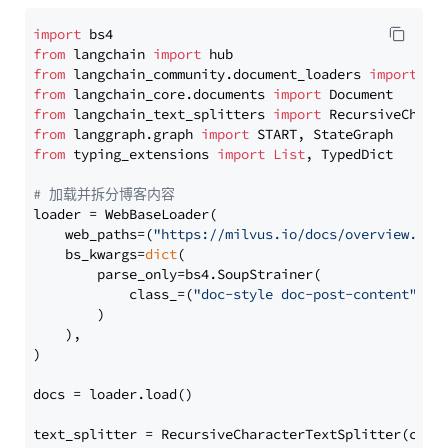
import
from
 langchain 
import
from
 langchain_community.document_loaders 
import
from
 langchain_core.documents 
import
from
 langchain_text_splitters 
import
from
 langgraph.graph 
import
from
 typing_extensions 
import
List
, TypedDict

# 加载并拆分博客内容
loader = WebBaseLoader(

    web_paths=(
"https://milvus.io/docs/overview.md"
,
    bs_kwargs=
dict
(

        parse_only=bs4.SoupStrainer(

            class_=(
"doc-style doc-post-content"
)

        )

    ),

)

docs = loader.load()

text_splitter = RecursiveCharacterTextSplitter(chun