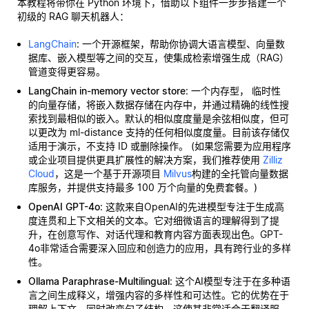
本教程将带你在 Python 环境下，借助以下组件一步步搭建一个
初级的 RAG 聊天机器人：
LangChain
: 一个开源框架，帮助你协调大语言模型、向量数
据库、嵌入模型等之间的交互，使集成检索增强生成（RAG）
管道变得更容易。
LangChain in-memory vector store
: 一个内存型，
临时性
的向量存储，将嵌入数据存储在内存中，并通过精确的线性搜
索找到最相似的嵌入。默认的相似度度量是余弦相似度，但可
以更改为 ml-distance 支持的任何相似度度量。目前该存储仅
适用于演示，不支持 ID 或删除操作。 (如果您需要为应用程序
或企业项目提供更具扩展性的解决方案，我们推荐使用
Zilliz
Cloud
，这是一个基于开源项目
Milvus
构建的全托管向量数据
库服务，并提供支持最多 100 万个向量的免费套餐。)
OpenAI GPT-4o
: 这款来自OpenAI的先进模型专注于生成高
度连贯和上下文相关的文本。它对细微语言的理解得到了提
升，在创意写作、对话代理和教育内容方面表现出色。GPT-
4o非常适合需要深入回应和创造力的应用，具有跨行业的多样
性。
Ollama Paraphrase-Multilingual
: 这个AI模型专注于在多种语
言之间生成释义，增强内容的多样性和可达性。它的优势在于
理解上下文，同时改变句子结构，这使其非常适合于翻译服