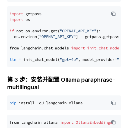
import
import
 os

if
 not os.environ.get(
"OPENAI_API_KEY"
):

  os.environ[
"OPENAI_API_KEY"
] = getpass.getpass(
"E
from langchain.chat_models 
import
init_chat_model
llm
=
 init_chat_model(
"gpt-4o"
, model_provider=
"ope
第 3 步：安装并配置 Ollama paraphrase-
multilingual
pip
from langchain_ollama 
import
OllamaEmbeddings