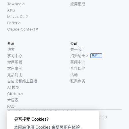
Towhee
应用集成
Attu
Milvus CLI
Feder
Claude Context
资源
公司
博客
关于我们
学习中心
招贤纳士
热招中
常用场景
新闻中心
客户案例
合作伙伴
竞品对比
活动
白皮书和线上直播
联系商务
AI 模型
GitHub
术语表
FAQ
使用条款
·
个人信息保护政策
·
数据安全政策
LF AI、LF AI & Data、Milvus，以及相关的开源项目名称为 Linux
是否接受 Cookies？
Foundation 所有商标
本网站使用 Cookies 来增强用户体验。
版权所有 ©2026 上海赜睿信息科技有限公司保留所有权利