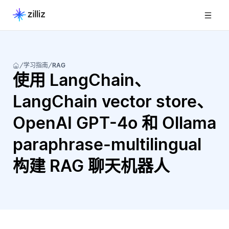
学习指南
RAG
使用 LangChain、
LangChain vector store、
OpenAI GPT-4o 和 Ollama
paraphrase-multilingual
构建 RAG 聊天机器人