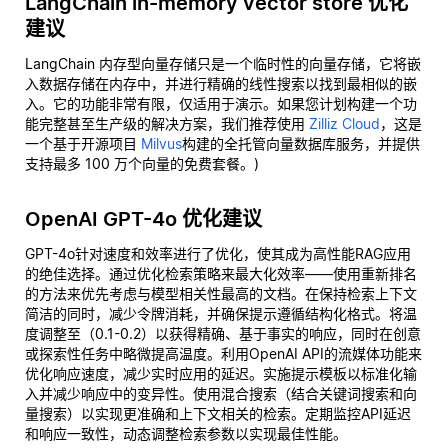
LangChain in-memory vector store 优化
建议
LangChain 内存型向量存储只是一个临时性的向量存储，它将嵌
入数据存储在内存中，并进行精确的线性搜索以找到最相似的嵌
入。它的功能非常有限，仅适用于演示。如果您计划构建一个功
能完整甚至生产级的解决方案，我们推荐使用
Zilliz Cloud
，这是
一个基于开源项目
Milvus
构建的全托管向量数据库服务，并提供
支持最多 100 万个向量的免费套餐。)
OpenAI GPT-4o 优化建议
GPT-4o针对速度和效率进行了优化，使其成为高性能RAG应用
的绝佳选择。通过优化检索策略来最大化效率——使用重新排名
的方法来优先考虑与模型相关性最高的文档。在保持检索上下文
简洁的同时，减少令牌消耗，并确保提示遵循结构化格式。将温
度调整至（0.1-0.2）以获得精确、基于事实的响应，同时在创意
或探索性任务中略微提高温度。利用OpenAI API的流媒体功能来
优化响应速度，减少实时应用的延迟。实施提示模板以标准化输
入并减少响应中的变异性。使用混合搜索（结合关键词搜索和向
量搜索）以实现更准确和上下文相关的检索。定期监控API延迟
和响应一致性，动态调整检索参数以实现最佳性能。