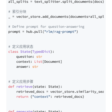
all_splits = text_splitter.split_documents(docs)

# 索引分块
_ = vector_store.add_documents(documents=all_splits)
# Define prompt for question-answering
prompt = hub.pull(
"rlm/rag-prompt"
)

# 定义应用状态
class
State
(
TypedDict
):

    question: 
str
    context: 
List
[Document]

    answer: 
str
# 定义应用步骤
def
retrieve
(
state: State
):

    retrieved_docs = vector_store.similarity_search
return
 {
"context"
: retrieved_docs}

def
generate
(
state: State
):
