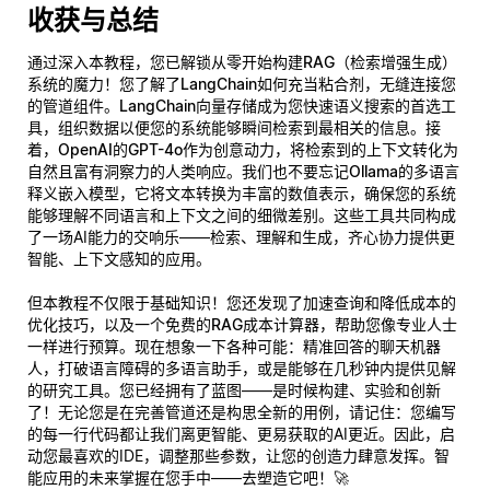
收获与总结
通过深入本教程，您已解锁从零开始构建
RAG（检索增强生成）
系统的魔力！您了解了
LangChain
如何充当粘合剂，无缝连接您
的管道组件。
LangChain向量存储
成为您快速语义搜索的首选工
具，组织数据以便您的系统能够瞬间检索到最相关的信息。接
着，
OpenAI的GPT-4o
作为创意动力，将检索到的上下文转化为
自然且富有洞察力的人类响应。我们也不要忘记
Ollama的多语言
释义嵌入模型
，它将文本转换为丰富的数值表示，确保您的系统
能够理解不同语言和上下文之间的细微差别。这些工具共同构成
了一场AI能力的交响乐——检索、理解和生成，齐心协力提供更
智能、上下文感知的应用。
但本教程不仅限于基础知识！您还发现了加速查询和降低成本的
优化技巧，以及一个
免费的RAG成本计算器
，帮助您像专业人士
一样进行预算。现在想象一下各种可能：精准回答的聊天机器
人，打破语言障碍的多语言助手，或是能够在几秒钟内提供见解
的研究工具。您已经拥有了蓝图——是时候构建、实验和创新
了！无论您是在完善管道还是构思全新的用例，请记住：您编写
的每一行代码都让我们离更智能、更易获取的AI更近。因此，启
动您最喜欢的IDE，调整那些参数，让您的创造力肆意发挥。智
能应用的未来掌握在您手中——去塑造它吧！🚀