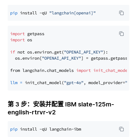
pip
 install -qU 
"langchain[openai]"
import
import
 os

if
 not os.environ.get(
"OPENAI_API_KEY"
):

  os.environ[
"OPENAI_API_KEY"
] = getpass.getpass(
"E
from langchain.chat_models 
import
init_chat_model
llm
=
 init_chat_model(
"gpt-4o"
, model_provider=
"ope
第 3 步：安装并配置 IBM slate-125m-
english-rtrvr-v2
pip