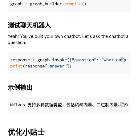
graph = graph_builder.
compile
测试聊天机器人
Yeah! You've built your own chatbot. Let's ask the chatbot a
question.
response = graph.invoke({
"question"
: 
"What data typ
print
(response[
"answer"
示例输出
优化小贴士