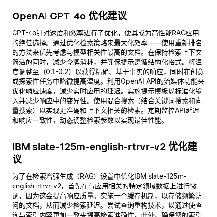
OpenAI GPT-4o 优化建议
GPT-4o针对速度和效率进行了优化，使其成为高性能RAG应用
的绝佳选择。通过优化检索策略来最大化效率——使用重新排名
的方法来优先考虑与模型相关性最高的文档。在保持检索上下文
简洁的同时，减少令牌消耗，并确保提示遵循结构化格式。将温
度调整至（0.1-0.2）以获得精确、基于事实的响应，同时在创意
或探索性任务中略微提高温度。利用OpenAI API的流媒体功能来
优化响应速度，减少实时应用的延迟。实施提示模板以标准化输
入并减少响应中的变异性。使用混合搜索（结合关键词搜索和向
量搜索）以实现更准确和上下文相关的检索。定期监控API延迟
和响应一致性，动态调整检索参数以实现最佳性能。
IBM slate-125m-english-rtrvr-v2 优化建
议
为了在检索增强生成（RAG）设置中优化IBM slate-125m-
english-rtrvr-v2，首先在与应用相关的特定领域数据上进行微
调，因为这会提高响应质量。实施一个缓存机制，以存储频繁访
问的文档，从而减少检索延迟。尝试查询重构技术，以通过使查
询与索引内容更加一致来提高检索准确性。此外，确保您的索引