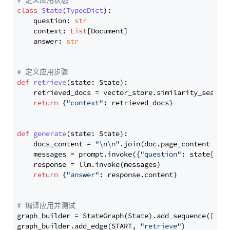
# 定义应用状态
class
State
(
TypedDict
):

    question: 
str
    context: 
List
[Document]

    answer: 
str
# 定义应用步骤
def
retrieve
(
state: State
):

    retrieved_docs = vector_store.similarity_search
return
 {
"context"
: retrieved_docs}

def
generate
(
state: State
):

    docs_content = 
"\n\n"
.join(doc.page_content 
for
    messages = prompt.invoke({
"question"
: state[
"qu
    response = llm.invoke(messages)

return
 {
"answer"
: response.content}

# 编译应用并测试
graph_builder = StateGraph(State).add_sequence([retr
graph_builder.add_edge(START, 
"retrieve"
)
