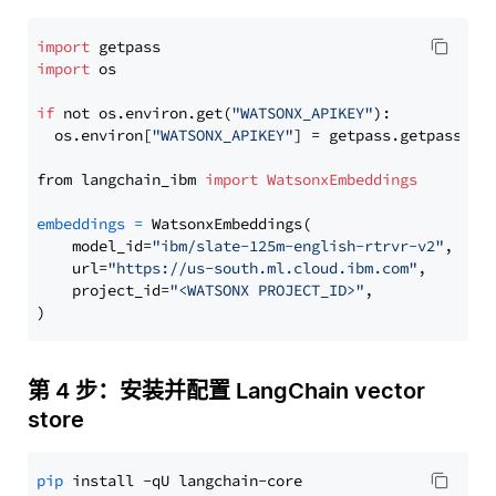
import
import
 os

if
 not os.environ.get(
"WATSONX_APIKEY"
):

  os.environ[
"WATSONX_APIKEY"
] = getpass.getpass(
"E
from langchain_ibm 
import
WatsonxEmbeddings
embeddings
=
 WatsonxEmbeddings(

    model_id=
"ibm/slate-125m-english-rtrvr-v2"
,

    url=
"https://us-south.ml.cloud.ibm.com"
,

    project_id=
"<WATSONX PROJECT_ID>"
,

第 4 步：安装并配置 LangChain vector
store
pip