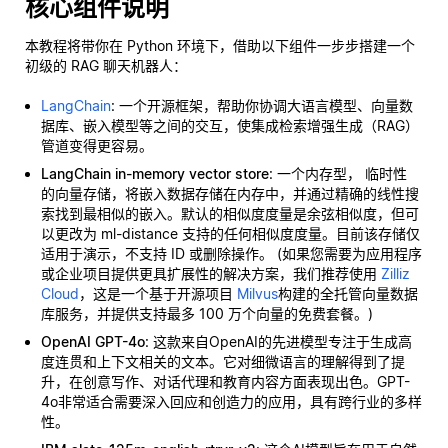
核心组件说明
本教程将带你在 Python 环境下，借助以下组件一步步搭建一个
初级的 RAG 聊天机器人：
LangChain
: 一个开源框架，帮助你协调大语言模型、向量数
据库、嵌入模型等之间的交互，使集成检索增强生成（RAG）
管道变得更容易。
LangChain in-memory vector store
: 一个内存型，
临时性
的向量存储，将嵌入数据存储在内存中，并通过精确的线性搜
索找到最相似的嵌入。默认的相似度度量是余弦相似度，但可
以更改为 ml-distance 支持的任何相似度度量。目前该存储仅
适用于演示，不支持 ID 或删除操作。 (如果您需要为应用程序
或企业项目提供更具扩展性的解决方案，我们推荐使用
Zilliz
Cloud
，这是一个基于开源项目
Milvus
构建的全托管向量数据
库服务，并提供支持最多 100 万个向量的免费套餐。)
OpenAI GPT-4o
: 这款来自OpenAI的先进模型专注于生成高
度连贯和上下文相关的文本。它对细微语言的理解得到了提
升，在创意写作、对话代理和教育内容方面表现出色。GPT-
4o非常适合需要深入回应和创造力的应用，具有跨行业的多样
性。