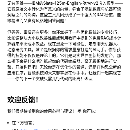
无名英雄——
IBM的Slate-125m-English-Rtrvr-v2嵌入模型
——
它将原始文本转化为有意义的向量，弥合了混乱数据与机器可读
洞察之间的鸿沟。这些工具共同形成了一个强大的RAG管道，能
够精准而又富有风格地回答问题！
但等等，事情还有更多！你还掌握了一些优化系统的专业技巧，
比如调整块大小以改善性能或利用教程中提到的免费
RAG成本计
算器
来平衡成本效益。现在想象一下可能性：定制聊天机器人、
动态研究工具，甚至是根据你的需求量身打造的AI助手。你所获
得的技能不仅仅是理论上的，它们是现实世界创新的发射台。那
么接下来是什么呢？抓起你的代码编辑器，毫无畏惧地进行实
验，开始构建吧！无论你是在优化你的管道，还是在构思全新的
应用程序，智能系统的未来都掌握在你手中。让我们一起实现它
——你的下一个突破只需几行代码的距离！🌟💻
欢迎反馈！
我们很期待听到你的使用心得与建议！ 🌟 你可以：
在下方留言；