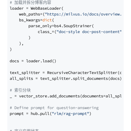
# 加载并拆分博客内容
loader = WebBaseLoader(

    web_paths=(
"https://milvus.io/docs/overview.md"
,
    bs_kwargs=
dict
(

        parse_only=bs4.SoupStrainer(

            class_=(
"doc-style doc-post-content"
)

        )

    ),

)

docs = loader.load()

text_splitter = RecursiveCharacterTextSplitter(chun
all_splits = text_splitter.split_documents(docs)

# 索引分块
_ = vector_store.add_documents(documents=all_splits)
# Define prompt for question-answering
prompt = hub.pull(
"rlm/rag-prompt"
)
