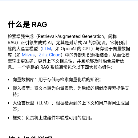
什么是 RAG
检索增强生成（Retrieval-Augmented Generation，简称
RAG）正引领生成式 AI，尤其是对话式 AI 的新潮流。它将预训
练的大语言模型（
LLM
，如 OpenAI 的 GPT）与存储于向量数据
库（如
Milvus
、
Zilliz Cloud
）中的外部知识源相结合，从而让模
型输出更准确、更具上下文相关性，并且能够及时融合最新信
息。 一个完整的 RAG 系统通常包含以下四大核心组件：
向量数据库：用于存储与检索向量化后的知识；
嵌入模型：将文本转为向量表示，为后续的相似度搜索提供支
持；
大语言模型（LLM）：根据检索到的上下文和用户提问生成回
答；
框架：负责将上述组件串联成可用的应用。