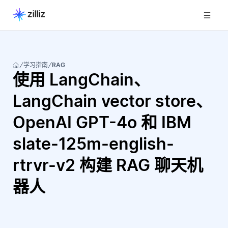
学习指南
RAG
使用 LangChain、
LangChain vector store、
OpenAI GPT-4o 和 IBM
slate-125m-english-
rtrvr-v2 构建 RAG 聊天机
器人