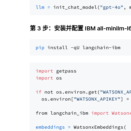
llm
=
 init_chat_model(
"gpt-4o"
, 
第 3 步：安装并配置 IBM all-minilm-l
pip
import
import
 os

if
 not os.environ.get(
"WATSONX_A
  os.environ[
"WATSONX_APIKEY"
] =
from langchain_ibm 
import
Watson
embeddings
=
 WatsonxEmbeddings(
