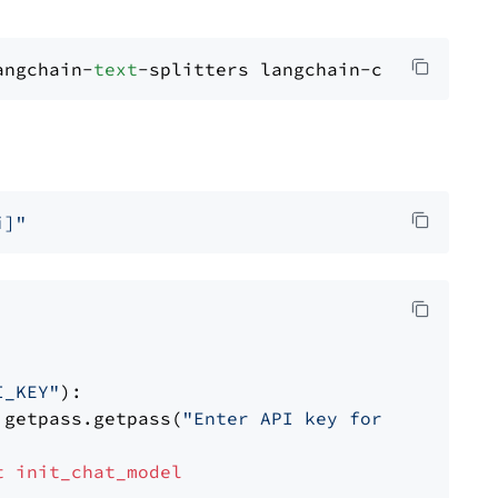
angchain-
text
i]"
I_KEY"
):

 getpass.getpass(
"Enter API key for OpenAI: "
t
init_chat_model