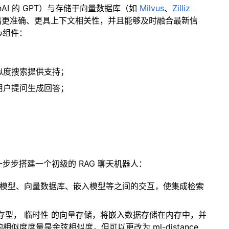
enAI 的 GPT）与存储于向量数据库（如
Milvus
、
Zilliz
出更准确、更具上下文相关性，并且能够及时融合最新信
心组件：
；
似度搜索提供支持；
用户提问生成回答；
一步步搭建一个初级的 RAG 聊天机器人：
言模型、向量数据库、嵌入模型等之间的交互，使集成检索
内存型，
临时性
的向量存储，将嵌入数据存储在内存中，并
度度量是余弦相似度，但可以更改为 ml-distance