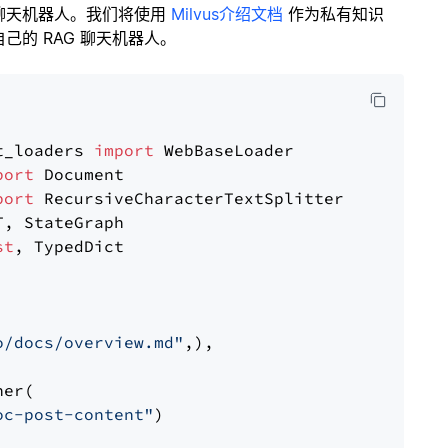
聊天机器人。我们将使用
Milvus介绍文档
作为私有知识
的 RAG 聊天机器人。
t_loaders 
import
port
port
st
, TypedDict

o/docs/overview.md"
,),

er(

oc-post-content"
)
