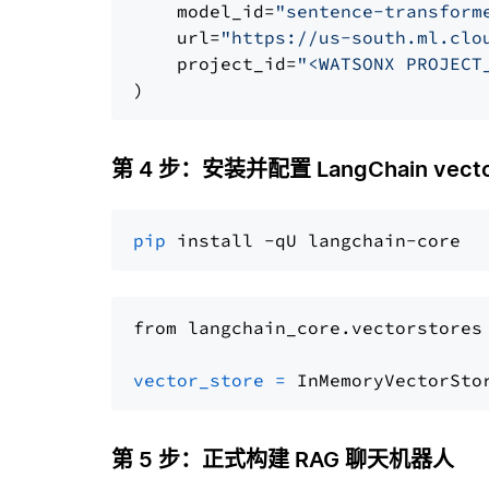
    model_id=
"sentence-transform
    url=
"https://us-south.ml.clo
    project_id=
"<WATSONX PROJECT
第 4 步：安装并配置 LangChain vector
pip
from langchain_core.vectorstores
vector_store
=
第 5 步：正式构建 RAG 聊天机器人