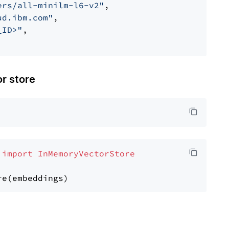
ers/all-minilm-l6-v2"
,

ud.ibm.com"
,

_ID>"
,

 store
 
import
InMemoryVectorStore