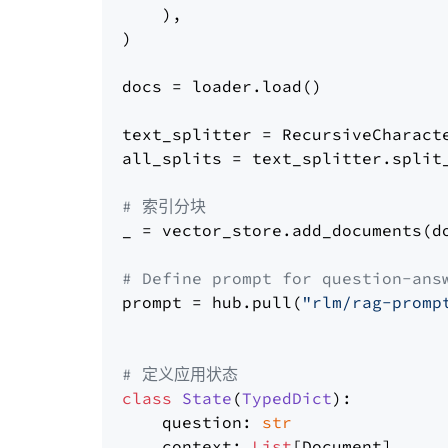
    ),

)

docs = loader.load()

text_splitter = RecursiveCharact
all_splits = text_splitter.split_
# 索引分块
_ = vector_store.add_documents(do
# Define prompt for question-ans
prompt = hub.pull(
"rlm/rag-promp
# 定义应用状态
class
State
(
TypedDict
):

    question: 
str
    context: 
List
[Document]
