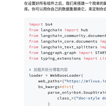
在设置好所有组件之后，我们来搭建一个简单的
库。你可以用你自己的数据集替换它，来定制你自己
import
from
 langchain 
import
from
 langchain_community.documen
from
 langchain_core.documents 
im
from
 langchain_text_splitters 
im
from
 langgraph.graph 
import
from
 typing_extensions 
import
Li
# 加载并拆分博客内容
loader = WebBaseLoader(

    web_paths=(
"https://milvus.i
    bs_kwargs=
dict
(

        parse_only=bs4.SoupStrain
            class_=(
"doc-style d
        )
