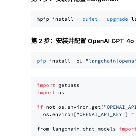
%pip install 
--quiet
--upgrade
 l
第 2 步：安装并配置 OpenAI GPT-4o
pip
 install -qU 
"langchain[opena
import
import
 os

if
 not os.environ.get(
"OPENAI_AP
  os.environ[
"OPENAI_API_KEY"
] =
from langchain.chat_models 
impor