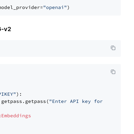
model_provider=
"openai"
6-v2
PIKEY"
):

 getpass.getpass(
"Enter API key for IBM watso
xEmbeddings