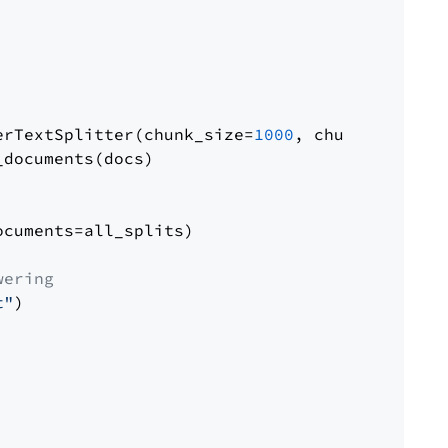
erTextSplitter(chunk_size=
1000
, chunk_overlap
documents(docs)

cuments=all_splits)

wering
t"
)
