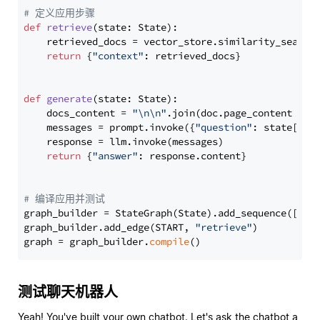
# 定义应用步骤
def
retrieve
(
state: State
):

    retrieved_docs = vector_store.similarity_search
return
 {
"context"
: retrieved_docs}

def
generate
(
state: State
):

    docs_content = 
"\n\n"
.join(doc.page_content 
for
    messages = prompt.invoke({
"question"
: state[
"qu
    response = llm.invoke(messages)

return
 {
"answer"
: response.content}

# 编译应用并测试
graph_builder = StateGraph(State).add_sequence([retr
graph_builder.add_edge(START, 
"retrieve"
)

graph = graph_builder.
compile
测试聊天机器人
Yeah! You've built your own chatbot. Let's ask the chatbot a