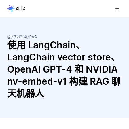
学习指南
RAG
使用 LangChain、
LangChain vector store、
OpenAI GPT-4 和 NVIDIA
nv-embed-v1 构建 RAG 聊
天机器人