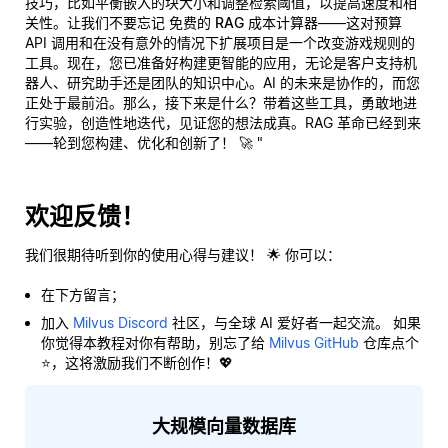
技巧，比如平衡嵌入的块大小和调整检索阈值，以提高速度和相
关性。让我们不要忘记
免费的 RAG 成本计算器
——这对预算
API 调用和在没有意外的情况下扩展项目是一个改变游戏规则的
工具。现在，您已准备好构建更智能的应用，无论是客户支持机
器人、研究助手还是团队的知识中心。AI 的未来是协作的，而您
正处于最前沿。那么，接下来是什么？带着这些工具，勇敢地进
行实验，创造性地迭代，见证您的想法成真。RAG 革命已经到来
——
轮到您构建、优化和创新了！
🚀 "
欢迎反馈！
我们很期待听到你的使用心得与建议！ 🌟 你可以：
在下方留言；
加入
Milvus Discord
社区，与全球 AI 爱好者一起交流。 如果
你觉得本教程对你有帮助，别忘了给
Milvus GitHub
仓库点个
⭐，这将激励我们不断创作！💖
大规模向量数据库