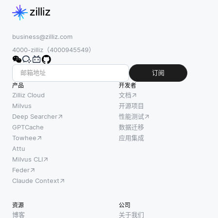
business@zilliz.com
4000-zilliz（4000945549）
订阅
产品
开发者
Zilliz Cloud
文档
Milvus
开源项目
Deep Searcher
性能测试
GPTCache
数据迁移
Towhee
应用集成
Attu
Milvus CLI
Feder
Claude Context
资源
公司
博客
关于我们