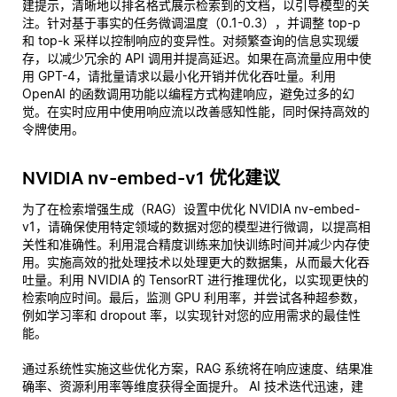
建提示，清晰地以排名格式展示检索到的文档，以引导模型的关
注。针对基于事实的任务微调温度（0.1-0.3），并调整 top-p
和 top-k 采样以控制响应的变异性。对频繁查询的信息实现缓
存，以减少冗余的 API 调用并提高延迟。如果在高流量应用中使
用 GPT-4，请批量请求以最小化开销并优化吞吐量。利用
OpenAI 的函数调用功能以编程方式构建响应，避免过多的幻
觉。在实时应用中使用响应流以改善感知性能，同时保持高效的
令牌使用。
NVIDIA nv-embed-v1 优化建议
为了在检索增强生成（RAG）设置中优化 NVIDIA nv-embed-
v1，请确保使用特定领域的数据对您的模型进行微调，以提高相
关性和准确性。利用混合精度训练来加快训练时间并减少内存使
用。实施高效的批处理技术以处理更大的数据集，从而最大化吞
吐量。利用 NVIDIA 的 TensorRT 进行推理优化，以实现更快的
检索响应时间。最后，监测 GPU 利用率，并尝试各种超参数，
例如学习率和 dropout 率，以实现针对您的应用需求的最佳性
能。
通过系统性实施这些优化方案，RAG 系统将在响应速度、结果准
确率、资源利用率等维度获得全面提升。 AI 技术迭代迅速，建