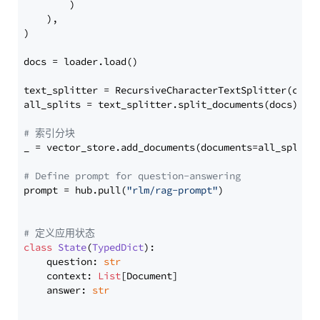
        )

    ),

)

docs = loader.load()

text_splitter = RecursiveCharacterTextSplitter(chun
all_splits = text_splitter.split_documents(docs)

# 索引分块
_ = vector_store.add_documents(documents=all_splits)
# Define prompt for question-answering
prompt = hub.pull(
"rlm/rag-prompt"
)

# 定义应用状态
class
State
(
TypedDict
):

    question: 
str
    context: 
List
[Document]

    answer: 
str