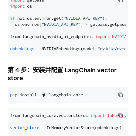
import
import
 os

if
 not os.environ.get(
"NVIDIA_API_KEY"
):

  os.environ[
"NVIDIA_API_KEY"
] = getpass.getpass(
"E
from langchain_nvidia_ai_endpoints 
import
NVIDIAEmb
embeddings
=
 NVIDIAEmbeddings(model=
"nvidia/nv-embe
第 4 步：安装并配置 LangChain vector
store
pip
from langchain_core.vectorstores 
import
InMemoryVec
vector_store
=