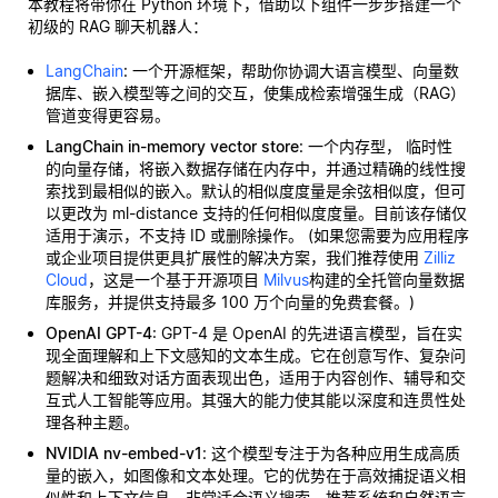
本教程将带你在 Python 环境下，借助以下组件一步步搭建一个
初级的 RAG 聊天机器人：
LangChain
: 一个开源框架，帮助你协调大语言模型、向量数
据库、嵌入模型等之间的交互，使集成检索增强生成（RAG）
管道变得更容易。
LangChain in-memory vector store
: 一个内存型，
临时性
的向量存储，将嵌入数据存储在内存中，并通过精确的线性搜
索找到最相似的嵌入。默认的相似度度量是余弦相似度，但可
以更改为 ml-distance 支持的任何相似度度量。目前该存储仅
适用于演示，不支持 ID 或删除操作。 (如果您需要为应用程序
或企业项目提供更具扩展性的解决方案，我们推荐使用
Zilliz
Cloud
，这是一个基于开源项目
Milvus
构建的全托管向量数据
库服务，并提供支持最多 100 万个向量的免费套餐。)
OpenAI GPT-4
: GPT-4 是 OpenAI 的先进语言模型，旨在实
现全面理解和上下文感知的文本生成。它在创意写作、复杂问
题解决和细致对话方面表现出色，适用于内容创作、辅导和交
互式人工智能等应用。其强大的能力使其能以深度和连贯性处
理各种主题。
NVIDIA nv-embed-v1
: 这个模型专注于为各种应用生成高质
量的嵌入，如图像和文本处理。它的优势在于高效捕捉语义相
似性和上下文信息。非常适合语义搜索、推荐系统和自然语言