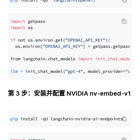
pip
 install -qU 
"langchain[openai]"
import
import
 os

if
 not os.environ.get(
"OPENAI_API_KEY"
):

  os.environ[
"OPENAI_API_KEY"
] = getpass.getpass(
"E
from langchain.chat_models 
import
init_chat_model
llm
=
 init_chat_model(
"gpt-4"
, model_provider=
"open
第 3 步：安装并配置 NVIDIA nv-embed-v1
pip