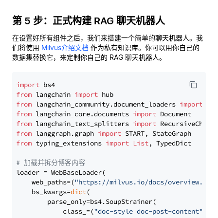
第 5 步：正式构建 RAG 聊天机器人
在设置好所有组件之后，我们来搭建一个简单的聊天机器人。我
们将使用
Milvus介绍文档
作为私有知识库。你可以用你自己的
数据集替换它，来定制你自己的 RAG 聊天机器人。
import
from
 langchain 
import
from
 langchain_community.document_loaders 
import
from
 langchain_core.documents 
import
from
 langchain_text_splitters 
import
from
 langgraph.graph 
import
from
 typing_extensions 
import
List
, TypedDict

# 加载并拆分博客内容
loader = WebBaseLoader(

    web_paths=(
"https://milvus.io/docs/overview.md"
,
    bs_kwargs=
dict
(

        parse_only=bs4.SoupStrainer(

            class_=(
"doc-style doc-post-content"
)
