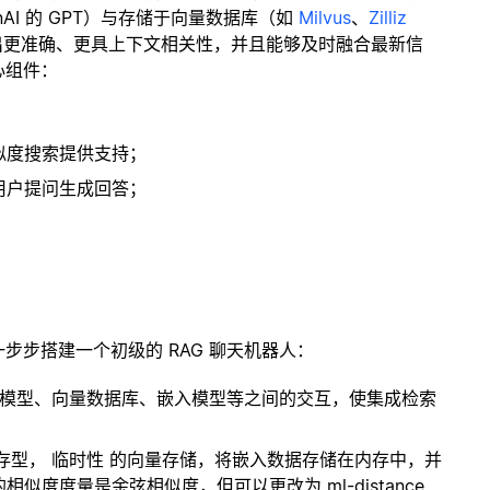
enAI 的 GPT）与存储于向量数据库（如
Milvus
、
Zilliz
出更准确、更具上下文相关性，并且能够及时融合最新信
心组件：
；
似度搜索提供支持；
用户提问生成回答；
一步步搭建一个初级的 RAG 聊天机器人：
言模型、向量数据库、嵌入模型等之间的交互，使集成检索
内存型，
临时性
的向量存储，将嵌入数据存储在内存中，并
度度量是余弦相似度，但可以更改为 ml-distance