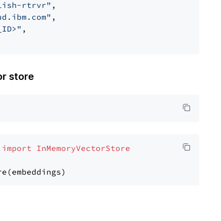
lish-rtrvr"
,

ud.ibm.com"
,

_ID>"
,

 store
 
import
InMemoryVectorStore