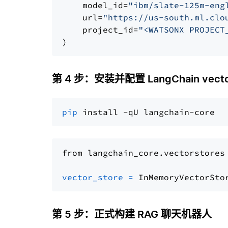
    model_id=
"ibm/slate-125m-eng
    url=
"https://us-south.ml.clo
    project_id=
"<WATSONX PROJECT
第 4 步：安装并配置 LangChain vector
pip
from langchain_core.vectorstores
vector_store
=
第 5 步：正式构建 RAG 聊天机器人