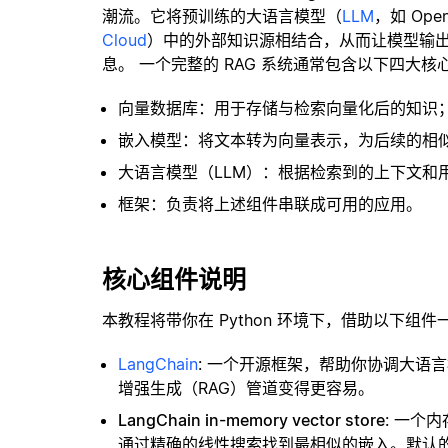
潮流。它将预训练的大语言模型（
LLM
，如 Op
Cloud
）中的外部知识源相结合，从而让模型输
息。 一个完整的 RAG 系统通常包含以下四大核
向量数据库：用于存储与检索向量化后的知识
嵌入模型：将文本转为向量表示，为后续的相
大语言模型（LLM）：根据检索到的上下文和
框架：负责将上述组件串联成可用的应用。
核心组件说明
本教程将带你在 Python 环境下，借助以下组件
LangChain
: 一个开源框架，帮助你协调大语
增强生成（RAG）管道变得更容易。
LangChain in-memory vector store
: 一个
通过精确的线性搜索找到最相似的嵌入。默认的相似