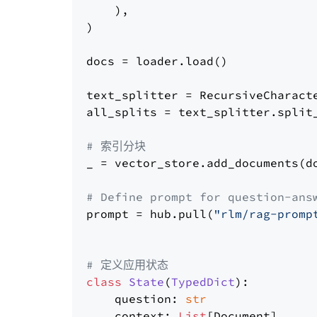
    ),

)

docs = loader.load()

text_splitter = RecursiveCharact
all_splits = text_splitter.split_
# 索引分块
_ = vector_store.add_documents(do
# Define prompt for question-ans
prompt = hub.pull(
"rlm/rag-promp
# 定义应用状态
class
State
(
TypedDict
):

    question: 
str
    context: 
List
[Document]
