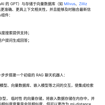
enAI 的 GPT）与存储于向量数据库（如
Milvus
、
Zilliz
出更准确、更具上下文相关性，并且能够及时融合最新信
心组件：
；
似度搜索提供支持；
用户提问生成回答；
一步步搭建一个初级的 RAG 聊天机器人：
言模型、向量数据库、嵌入模型等之间的交互，使集成检索
内存型，
临时性
的向量存储，将嵌入数据存储在内存中，并
度度量是余弦相似度，但可以更改为 ml-distance