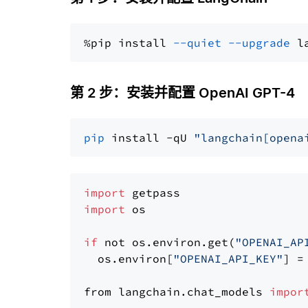
%pip install 
--quiet
--upgrade
 l
第 2 步：安装并配置 OpenAI GPT-4
pip
 install -qU 
"langchain[opena
import
import
 os

if
 not os.environ.get(
"OPENAI_AP
  os.environ[
"OPENAI_API_KEY"
] =
from langchain.chat_models 
impor