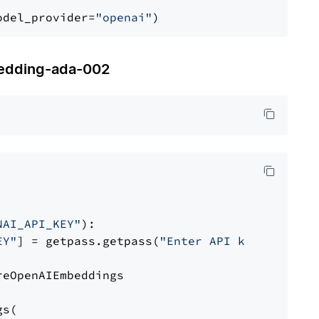
odel_provider=
"openai"
dding-ada-002
NAI_API_KEY"
):

EY"
] = getpass.getpass(
"Enter API key for Azu
eOpenAIEmbeddings

s(
