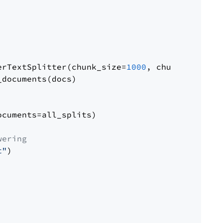
erTextSplitter(chunk_size=
1000
, chunk_overlap
documents(docs)

cuments=all_splits)

wering
t"
)
