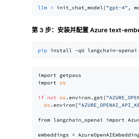
llm
=
 init_chat_model(
"gpt-4"
, m
第 3 步：安装并配置 Azure text-embe
pip
import getpass

import 
os
if
not
os
.environ.get(
"AZURE_OPE
os
.environ[
"AZURE_OPENAI_API_K
from langchain_openai import Azur
embeddings = AzureOpenAIEmbedding