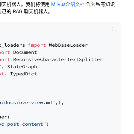
聊天机器人。我们将使用
Milvus介绍文档
作为私有知识
的 RAG 聊天机器人。
t_loaders 
import
port
port
st
, TypedDict

o/docs/overview.md"
,),

er(

oc-post-content"
)
