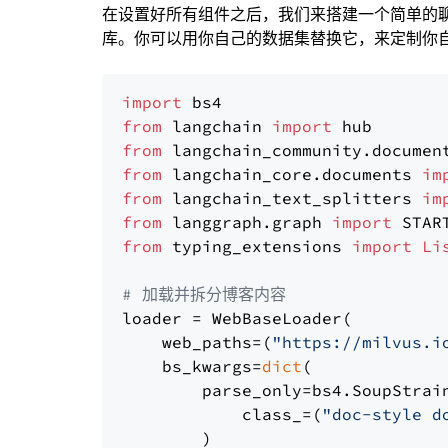
在设置好所有组件之后，我们来搭建一个简单的
库。你可以用你自己的数据集替换它，来定制你自己
import
from
 langchain 
import
from
 langchain_community.documen
from
 langchain_core.documents 
im
from
 langchain_text_splitters 
im
from
 langgraph.graph 
import
from
 typing_extensions 
import
Li
# 加载并拆分博客内容
loader = WebBaseLoader(

    web_paths=(
"https://milvus.i
    bs_kwargs=
dict
(

        parse_only=bs4.SoupStrain
            class_=(
"doc-style d
        )
