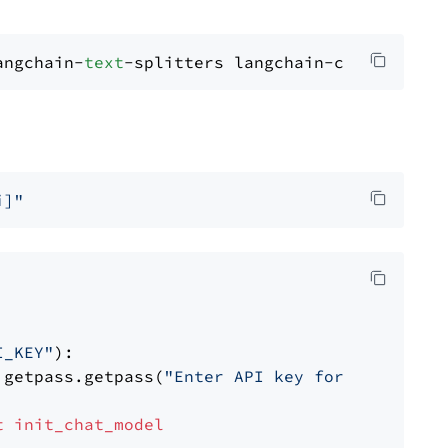
angchain-
text
i]"
I_KEY"
):

 getpass.getpass(
"Enter API key for OpenAI: "
t
init_chat_model