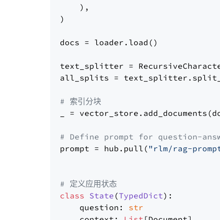
    ),

)

docs = loader.load()

text_splitter = RecursiveCharact
all_splits = text_splitter.split_
# 索引分块
_ = vector_store.add_documents(do
# Define prompt for question-ans
prompt = hub.pull(
"rlm/rag-promp
# 定义应用状态
class
State
(
TypedDict
):

    question: 
str
    context: 
List
[Document]
