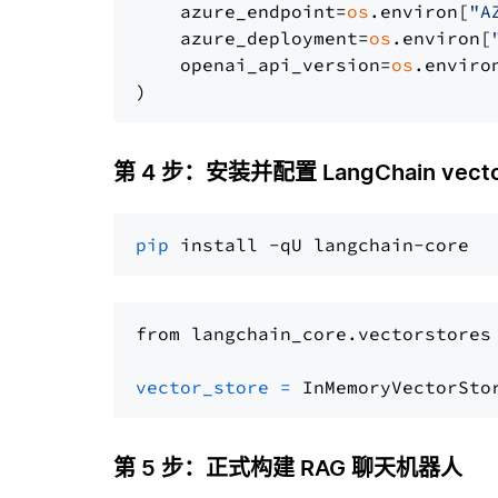
    azure_endpoint=
os
.environ[
"A
    azure_deployment=
os
.environ[
    openai_api_version=
os
.enviro
第 4 步：安装并配置 LangChain vector
pip
from langchain_core.vectorstores
vector_store
=
第 5 步：正式构建 RAG 聊天机器人