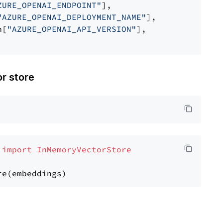
ZURE_OPENAI_ENDPOINT"
],

"AZURE_OPENAI_DEPLOYMENT_NAME"
],

n[
"AZURE_OPENAI_API_VERSION"
],

 store
 
import
InMemoryVectorStore