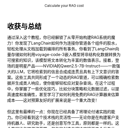
Calculate your RAG cost
收获与总结
通过深入这个教程，你已经解锁了从零开始构建RAG系统的魔
力！你发现了LangChain如何作为连接你管道各个组件的胶水，
轻松处理从文档加载到编排的所有事务。你看到了LangChain向
量存储如何利用voyage-code-3嵌入模型将非结构化数据转换为
可搜索的知识，该模型将文本转化为丰富的数值表示。接着，登
场的是明星产品——NVIDIA的Qwen2.5-7B-Instruct——一款强
大的LLM，它将检索到的信息合成成连贯且具有上下文意识的答
案。这些工具共同形成了一个动态的RAG管道，可以精确检索数
据并生成类人响应，使你能够轻松应对复杂查询。在这个过程
中，你掌握了一些优化技巧，比如分块策略和元数据过滤，以提
高速度和准确性，甚至学习了如何利用免费的RAG计算器来估算
成本——这对预算友好的扩展来说是一个重大改变！
但这里有最棒的一点：你现在已经具备了将理论付诸实践的能
力。你已经看到这个技术栈的灵活性——无论你是在构建客户支
持机器人、研究助手，还是创意写作工具，原则都是一样的。这