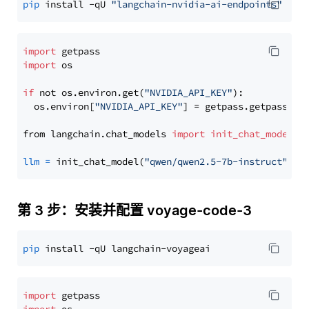
pip
 install -qU 
"langchain-nvidia-ai-endpoints"
import
import
 os

if
 not os.environ.get(
"NVIDIA_API_KEY"
):

  os.environ[
"NVIDIA_API_KEY"
] = getpass.getpass(
"E
from langchain.chat_models 
import
init_chat_model
llm
=
 init_chat_model(
"qwen/qwen2.5-7b-instruct"
, m
第 3 步：安装并配置 voyage-code-3
pip
import