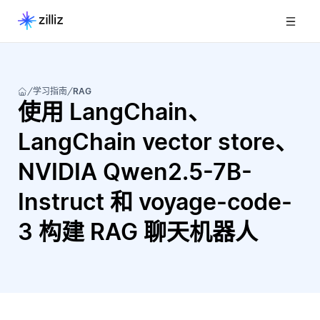
学习指南
RAG
使用 LangChain、
LangChain vector store、
NVIDIA Qwen2.5-7B-
Instruct 和 voyage-code-
3 构建 RAG 聊天机器人