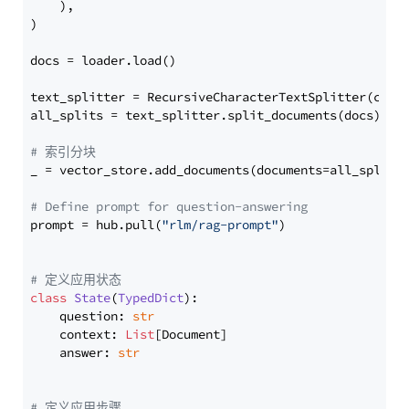
    ),

)

docs = loader.load()

text_splitter = RecursiveCharacterTextSplitter(chun
all_splits = text_splitter.split_documents(docs)

# 索引分块
_ = vector_store.add_documents(documents=all_splits)
# Define prompt for question-answering
prompt = hub.pull(
"rlm/rag-prompt"
)

# 定义应用状态
class
State
(
TypedDict
):

    question: 
str
    context: 
List
[Document]

    answer: 
str
# 定义应用步骤