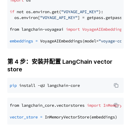
import
 os

if
 not os.environ.get(
"VOYAGE_API_KEY"
):

  os.environ[
"VOYAGE_API_KEY"
] = getpass.getpass(
"E
from langchain-voyageai 
import
VoyageAIEmbeddings
embeddings
=
 VoyageAIEmbeddings(model=
"voyage-code-
第 4 步：安装并配置 LangChain vector
store
pip
from langchain_core.vectorstores 
import
InMemoryVec
vector_store
=