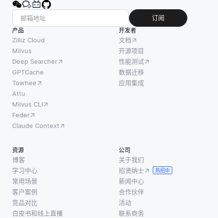
订阅
产品
开发者
Zilliz Cloud
文档
Milvus
开源项目
Deep Searcher
性能测试
GPTCache
数据迁移
Towhee
应用集成
Attu
Milvus CLI
Feder
Claude Context
资源
公司
博客
关于我们
学习中心
招贤纳士
热招中
常用场景
新闻中心
客户案例
合作伙伴
竞品对比
活动
白皮书和线上直播
联系商务