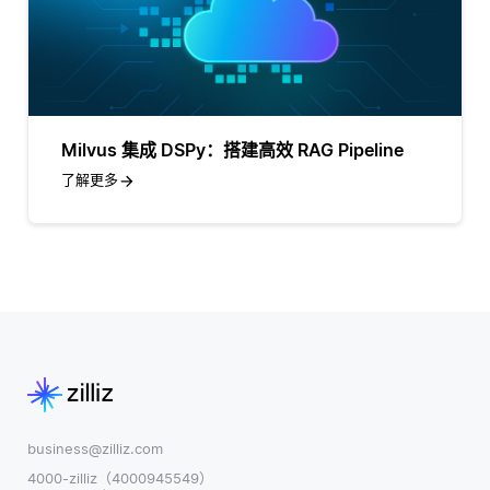
Milvus 集成 DSPy：搭建高效 RAG Pipeline
了解更多
business@zilliz.com
4000-zilliz（4000945549）