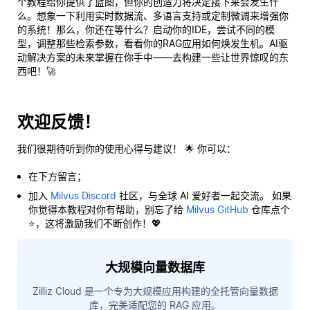
个教程给你提供了蓝图，但
你的
创造力将决定接下来会发生什
么。想象一下利用实时数据流、多语言支持或定制微调来增强你
的系统！那么，你还在等什么？启动你的IDE，尝试不同的模
型，调整那些检索参数，看看你的RAG应用如何焕发生机。AI驱
动解决方案的未来掌握在你手中——去构建一些让世界惊叹的东
西吧！🚀
欢迎反馈！
我们很期待听到你的使用心得与建议！ 🌟 你可以：
在下方留言；
加入
Milvus Discord
社区，与全球 AI 爱好者一起交流。 如果
你觉得本教程对你有帮助，别忘了给
Milvus GitHub
仓库点个
⭐，这将激励我们不断创作！💖
大规模向量数据库
Zilliz Cloud 是一个专为大规模应用构建的全托管向量数据
库，完美适配您的 RAG 应用。