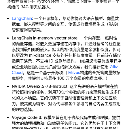
本教程将带你在 Python 环境下，借助以下组件一步步搭建一个
初级的 RAG 聊天机器人：
LangChain
: 一个开源框架，帮助你协调大语言模型、向量数
据库、嵌入模型等之间的交互，使集成检索增强生成（RAG）
管道变得更容易。
LangChain in-memory vector store
: 一个内存型，
临时性
的向量存储，将嵌入数据存储在内存中，并通过精确的线性搜
索找到最相似的嵌入。默认的相似度度量是余弦相似度，但可
以更改为 ml-distance 支持的任何相似度度量。目前该存储仅
适用于演示，不支持 ID 或删除操作。 (如果您需要为应用程序
或企业项目提供更具扩展性的解决方案，我们推荐使用
Zilliz
Cloud
，这是一个基于开源项目
Milvus
构建的全托管向量数据
库服务，并提供支持最多 100 万个向量的免费套餐。)
NVIDIA Qwen2.5-7B-Instruct
: 这个先进的语言模型旨在执
行按照指令的任务，利用70亿个参数的能力来理解和生成多样
化的文本响应。它的优势在于自然语言理解和上下文适应能
力，使其成为辅导、对话代理和各个领域的自动内容生成应用
的理想选择。
Voyage Code 3
: 该模型旨在用于高级代码生成和理解，提供
强大的编程辅助和自动编码任务能力。它的优势在于上下文理
解和准确的语法生成，使其成为开发者寻求通过高效编码解决