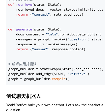
def
retrieve
(
state: State
):

    retrieved_docs = vector_store.similarity_search
return
 {
"context"
: retrieved_docs}

def
generate
(
state: State
):

    docs_content = 
"\n\n"
.join(doc.page_content 
for
    messages = prompt.invoke({
"question"
: state[
"qu
    response = llm.invoke(messages)

return
 {
"answer"
: response.content}

# 编译应用并测试
graph_builder = StateGraph(State).add_sequence([retr
graph_builder.add_edge(START, 
"retrieve"
)

graph = graph_builder.
compile
测试聊天机器人
Yeah! You've built your own chatbot. Let's ask the chatbot a
question.