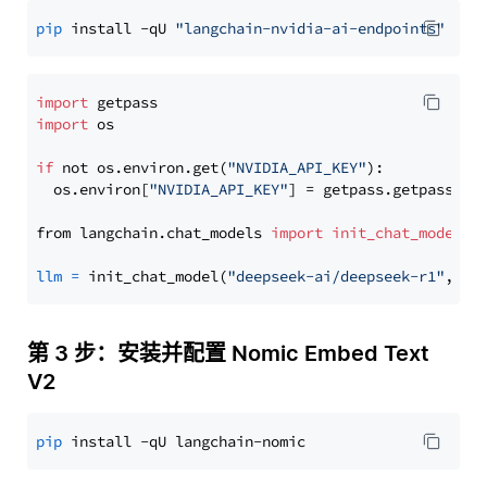
pip
 install -qU 
"langchain-nvidia-ai-endpoints"
import
import
 os

if
 not os.environ.get(
"NVIDIA_API_KEY"
):

  os.environ[
"NVIDIA_API_KEY"
] = getpass.getpass(
"E
from langchain.chat_models 
import
init_chat_model
llm
=
 init_chat_model(
"deepseek-ai/deepseek-r1"
, mo
第 3 步：安装并配置 Nomic Embed Text
V2
pip