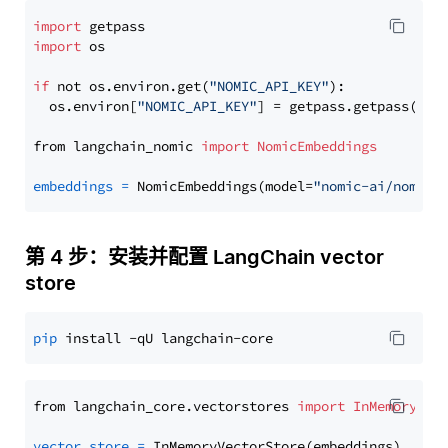
import
import
 os

if
 not os.environ.get(
"NOMIC_API_KEY"
):

  os.environ[
"NOMIC_API_KEY"
] = getpass.getpass(
"En
from langchain_nomic 
import
NomicEmbeddings
embeddings
=
 NomicEmbeddings(model=
"nomic-ai/nomic-
第 4 步：安装并配置 LangChain vector
store
pip
from langchain_core.vectorstores 
import
InMemoryVec
vector_store
=