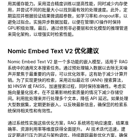
用其缓存能力。采用混合精度训练以提高性能，同时减少内存使
用，并尝试不同的批量大小以找到最有效的处理速度。此外，定
期监控并根据验证结果微调超参数，如学习率和.dropout率，以
避免过拟合。实施异步数据加载，以便在管理I/O操作时保持
GPU积极处理。最后，通过修剪非必要层和优化模型的推理管道
来简化架构，以增强实时检索性能。
Nomic Embed Text V2 优化建议
Nomic Embed Text V2 是一个多功能的嵌入模型，适用于 RAG
系统中的通用文本搜索任务。通过预处理输入数据以去除无关噪
声并聚焦于最重要的内容，可以优化效率，这有助于减少计算开
销。为了实现更快的检索，采用近似最近邻 (ANN) 搜索算法，
如 HNSW 或 FAISS，加速搜索过程，同时保持准确性。考虑实
施向量量化技术，在不显著影响检索质量的情况下减少存储空
间。利用批处理来并行处理多个文本，降低 API 延迟。如果处理
大型数据集，定期更新嵌入，以反映最新信息，确保您的检索系
统保持相关性和有效性。
通过系统性实施这些优化方案，RAG 系统将在响应速度、结果准
确率、资源利用率等维度获得全面提升。 AI 技术迭代迅速，建
议定期进行压力测试与架构调优，持续跟踪最新优化方案，确保