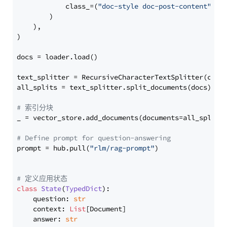
            class_=(
"doc-style doc-post-content"
)

        )

    ),

)

docs = loader.load()

text_splitter = RecursiveCharacterTextSplitter(chun
all_splits = text_splitter.split_documents(docs)

# 索引分块
_ = vector_store.add_documents(documents=all_splits)
# Define prompt for question-answering
prompt = hub.pull(
"rlm/rag-prompt"
)

# 定义应用状态
class
State
(
TypedDict
):

    question: 
str
    context: 
List
[Document]

    answer: 
str