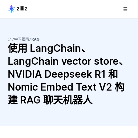
学习指南
RAG
使用 LangChain、
LangChain vector store、
NVIDIA Deepseek R1 和
Nomic Embed Text V2 构
建 RAG 聊天机器人