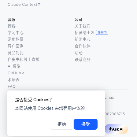
Claude Context
资源
公司
博客
关于我们
学习中心
招贤纳士
热招中
常用场景
新闻中心
客户案例
合作伙伴
竞品对比
活动
白皮书和线上直播
联系商务
AI 模型
GitHub
术语表
FAQ
使用条款
·
个人信息保护政策
·
数据安全政策
LF AI、LF AI & Data、Milvus，以及相关的开源项目名称为 Linux
是否接受 Cookies？
Foundation 所有商标
本网站使用 Cookies 来增强用户体验。
版权所有 ©2026 上海赜睿信息科技有限公司保留所有权利
ICP 备案:
沪ICP备2023014543号-1
沪公网安备31011002006715
拒绝
接受
Ask AI