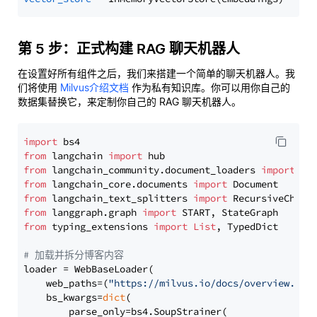
第 5 步：正式构建 RAG 聊天机器人
在设置好所有组件之后，我们来搭建一个简单的聊天机器人。我
们将使用
Milvus介绍文档
作为私有知识库。你可以用你自己的
数据集替换它，来定制你自己的 RAG 聊天机器人。
import
from
 langchain 
import
from
 langchain_community.document_loaders 
import
from
 langchain_core.documents 
import
from
 langchain_text_splitters 
import
from
 langgraph.graph 
import
from
 typing_extensions 
import
List
, TypedDict

# 加载并拆分博客内容
loader = WebBaseLoader(

    web_paths=(
"https://milvus.io/docs/overview.md"
,
    bs_kwargs=
dict
(

        parse_only=bs4.SoupStrainer(
