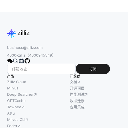
business@zilliz.com
4000-zilliz（4000945549）
订阅
产品
开发者
Zilliz Cloud
文档
Milvus
开源项目
Deep Searcher
性能测试
GPTCache
数据迁移
Towhee
应用集成
Attu
Milvus CLI
Feder