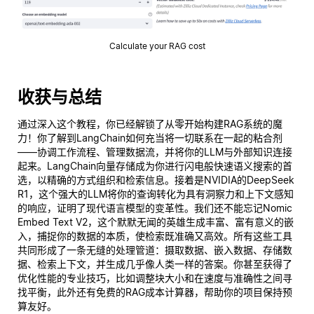
Calculate your RAG cost
收获与总结
通过深入这个教程，你已经解锁了从零开始构建RAG系统的魔
力！你了解到LangChain如何充当将一切联系在一起的粘合剂
——协调工作流程、管理数据流，并将你的LLM与外部知识连接
起来。LangChain向量存储成为你进行闪电般快速语义搜索的首
选，以精确的方式组织和检索信息。接着是NVIDIA的DeepSeek
R1，这个强大的LLM将你的查询转化为具有洞察力和上下文感知
的响应，证明了现代语言模型的变革性。我们还不能忘记Nomic
Embed Text V2，这个默默无闻的英雄生成丰富、富有意义的嵌
入，捕捉你的数据的本质，使检索既准确又高效。所有这些工具
共同形成了一条无缝的处理管道：摄取数据、嵌入数据、存储数
据、检索上下文，并生成几乎像人类一样的答案。你甚至获得了
优化性能的专业技巧，比如调整块大小和在速度与准确性之间寻
找平衡，此外还有免费的RAG成本计算器，帮助你的项目保持预
算友好。