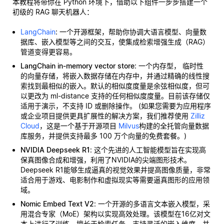
本教程将带你在 Python 环境下，借助以下组件一步步搭建一个
初级的 RAG 聊天机器人：
LangChain
: 一个开源框架，帮助你协调大语言模型、向量数
据库、嵌入模型等之间的交互，使集成检索增强生成（RAG）
管道变得更容易。
LangChain in-memory vector store
: 一个内存型，
临时性
的向量存储，将嵌入数据存储在内存中，并通过精确的线性搜
索找到最相似的嵌入。默认的相似度度量是余弦相似度，但可
以更改为 ml-distance 支持的任何相似度度量。目前该存储仅
适用于演示，不支持 ID 或删除操作。 (如果您需要为应用程序
或企业项目提供更具扩展性的解决方案，我们推荐使用
Zilliz
Cloud
，这是一个基于开源项目
Milvus
构建的全托管向量数据
库服务，并提供支持最多 100 万个向量的免费套餐。)
NVIDIA Deepseek R1
: 这个先进的人工智能模型旨在实现高
保真图像合成和增强，利用了NVIDIA的尖端图形技术。
Deepseek R1能够生成逼真的视觉效果并提高图像质量，非常
适合用于游戏、电影制作和虚拟现实等需要逼真图形的应用领
域。
Nomic Embed Text V2
: 一个开源的多语言文本嵌入模型，采
用混合专家（MoE）架构以实现高效处理。该模型在16亿对文
本上进行了训练，擅长于检索任务，支持灵活的嵌入维度，并