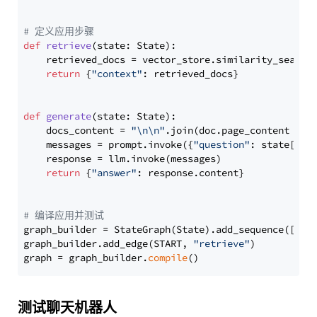
# 定义应用步骤
def
retrieve
(
state: State
):

    retrieved_docs = vector_store.similarity_search
return
 {
"context"
: retrieved_docs}

def
generate
(
state: State
):

    docs_content = 
"\n\n"
.join(doc.page_content 
for
    messages = prompt.invoke({
"question"
: state[
"qu
    response = llm.invoke(messages)

return
 {
"answer"
: response.content}

# 编译应用并测试
graph_builder = StateGraph(State).add_sequence([retr
graph_builder.add_edge(START, 
"retrieve"
)

graph = graph_builder.
compile
测试聊天机器人