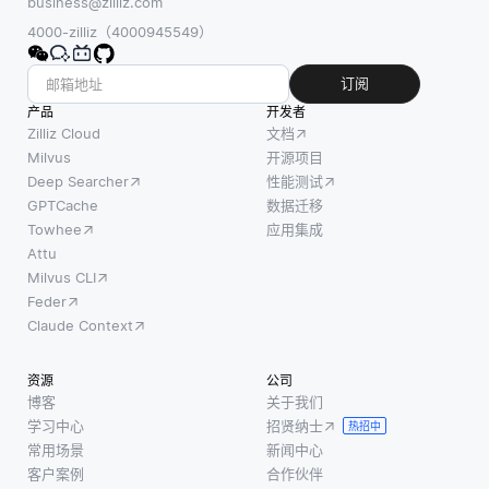
business@zilliz.com
4000-zilliz（4000945549）
订阅
产品
开发者
Zilliz Cloud
文档
Milvus
开源项目
Deep Searcher
性能测试
GPTCache
数据迁移
Towhee
应用集成
Attu
Milvus CLI
Feder
Claude Context
资源
公司
博客
关于我们
学习中心
招贤纳士
热招中
常用场景
新闻中心
客户案例
合作伙伴