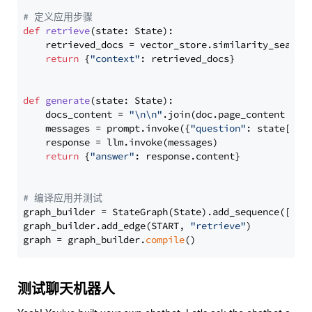
# 定义应用步骤
def
retrieve
(
state: State
):

    retrieved_docs = vector_store.similarity_search
return
 {
"context"
: retrieved_docs}

def
generate
(
state: State
):

    docs_content = 
"\n\n"
.join(doc.page_content 
for
    messages = prompt.invoke({
"question"
: state[
"qu
    response = llm.invoke(messages)

return
 {
"answer"
: response.content}

# 编译应用并测试
graph_builder = StateGraph(State).add_sequence([retr
graph_builder.add_edge(START, 
"retrieve"
)

graph = graph_builder.
compile
测试聊天机器人