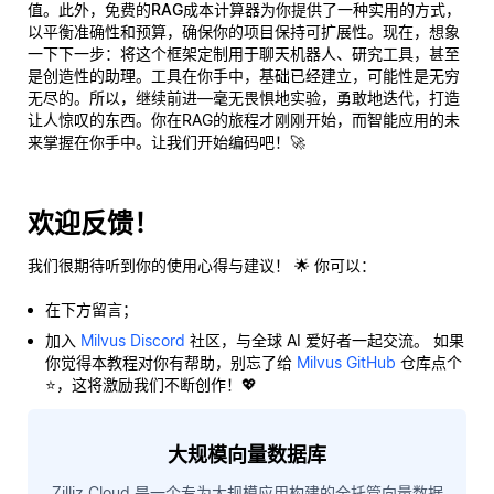
值。此外，
免费的RAG成本计算器
为你提供了一种实用的方式，
以平衡准确性和预算，确保你的项目保持可扩展性。现在，想象
一下下一步：将这个框架定制用于聊天机器人、研究工具，甚至
是创造性的助理。工具在你手中，基础已经建立，可能性是无穷
无尽的。所以，继续前进—毫无畏惧地实验，勇敢地迭代，打造
让人惊叹的东西。你在RAG的旅程才刚刚开始，而智能应用的未
来掌握在你手中。让我们开始编码吧！🚀
欢迎反馈！
我们很期待听到你的使用心得与建议！ 🌟 你可以：
在下方留言；
加入
Milvus Discord
社区，与全球 AI 爱好者一起交流。 如果
你觉得本教程对你有帮助，别忘了给
Milvus GitHub
仓库点个
⭐，这将激励我们不断创作！💖
大规模向量数据库
Zilliz Cloud 是一个专为大规模应用构建的全托管向量数据