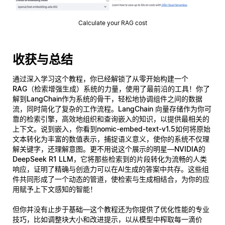
Calculate your RAG cost
收获与总结
通过深入学习这个教程，你已经解锁了从零开始构建一个
RAG（检索增强生成）系统
的力量，使用了最前沿的工具！你了
解到
LangChain
作为系统的骨干，轻松地协调组件之间的数据
流，同时简化了复杂的工作流程。
LangChain 向量存储
作为你可
靠的检索引擎，高效地组织和查询嵌入的知识，以提供最相关的
上下文。说到嵌入，你看到
nomic-embed-text-v1.5
如何将原始
文本转化为丰富的数值表示，捕捉语义意义，使你的系统不仅理
解关键字，还理解
意图
。更不用说这个展示的明星—
NVIDIA的
DeepSeek R1 LLM
，它将那些检索到的片段转化为流畅的人类
响应，证明了精确与创造力可以在AI生成的答案中共存。这些组
件共同形成了一个动态的管道，使检索与生成相结合，为你的应
用赋予上下文感知的智能！
但你并没有止步于基础—这个教程还为你提供了
优化性能
的专业
技巧，比如调整块大小和改进提示，以从模型中榨取每一滴价