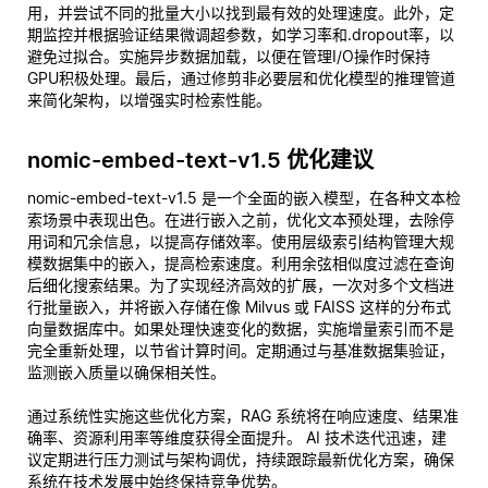
用，并尝试不同的批量大小以找到最有效的处理速度。此外，定
期监控并根据验证结果微调超参数，如学习率和.dropout率，以
避免过拟合。实施异步数据加载，以便在管理I/O操作时保持
GPU积极处理。最后，通过修剪非必要层和优化模型的推理管道
来简化架构，以增强实时检索性能。
nomic-embed-text-v1.5 优化建议
nomic-embed-text-v1.5 是一个全面的嵌入模型，在各种文本检
索场景中表现出色。在进行嵌入之前，优化文本预处理，去除停
用词和冗余信息，以提高存储效率。使用层级索引结构管理大规
模数据集中的嵌入，提高检索速度。利用余弦相似度过滤在查询
后细化搜索结果。为了实现经济高效的扩展，一次对多个文档进
行批量嵌入，并将嵌入存储在像 Milvus 或 FAISS 这样的分布式
向量数据库中。如果处理快速变化的数据，实施增量索引而不是
完全重新处理，以节省计算时间。定期通过与基准数据集验证，
监测嵌入质量以确保相关性。
通过系统性实施这些优化方案，RAG 系统将在响应速度、结果准
确率、资源利用率等维度获得全面提升。 AI 技术迭代迅速，建
议定期进行压力测试与架构调优，持续跟踪最新优化方案，确保
系统在技术发展中始终保持竞争优势。