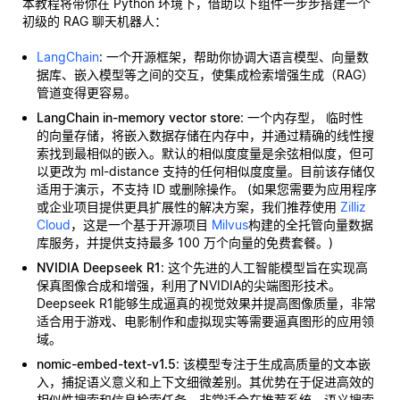
本教程将带你在 Python 环境下，借助以下组件一步步搭建一个
初级的 RAG 聊天机器人：
LangChain
: 一个开源框架，帮助你协调大语言模型、向量数
据库、嵌入模型等之间的交互，使集成检索增强生成（RAG）
管道变得更容易。
LangChain in-memory vector store
: 一个内存型，
临时性
的向量存储，将嵌入数据存储在内存中，并通过精确的线性搜
索找到最相似的嵌入。默认的相似度度量是余弦相似度，但可
以更改为 ml-distance 支持的任何相似度度量。目前该存储仅
适用于演示，不支持 ID 或删除操作。 (如果您需要为应用程序
或企业项目提供更具扩展性的解决方案，我们推荐使用
Zilliz
Cloud
，这是一个基于开源项目
Milvus
构建的全托管向量数据
库服务，并提供支持最多 100 万个向量的免费套餐。)
NVIDIA Deepseek R1
: 这个先进的人工智能模型旨在实现高
保真图像合成和增强，利用了NVIDIA的尖端图形技术。
Deepseek R1能够生成逼真的视觉效果并提高图像质量，非常
适合用于游戏、电影制作和虚拟现实等需要逼真图形的应用领
域。
nomic-embed-text-v1.5
: 该模型专注于生成高质量的文本嵌
入，捕捉语义意义和上下文细微差别。其优势在于促进高效的
相似性搜索和信息检索任务。非常适合在推荐系统、语义搜索