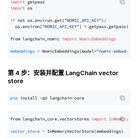
import
import
 os

if
 not os.environ.get(
"NOMIC_API_KEY"
):

  os.environ[
"NOMIC_API_KEY"
] = getpass.getpass(
"En
from langchain_nomic 
import
NomicEmbeddings
embeddings
=
 NomicEmbeddings(model=
"nomic-embed-tex
第 4 步：安装并配置 LangChain vector
store
pip
from langchain_core.vectorstores 
import
InMemoryVec
vector_store
=