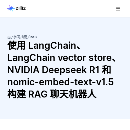
学习指南
RAG
使用 LangChain、
LangChain vector store、
NVIDIA Deepseek R1 和
nomic-embed-text-v1.5
构建 RAG 聊天机器人