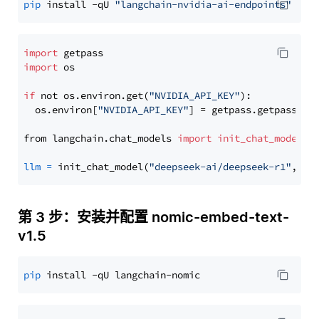
pip
 install -qU 
"langchain-nvidia-ai-endpoints"
import
import
 os

if
 not os.environ.get(
"NVIDIA_API_KEY"
):

  os.environ[
"NVIDIA_API_KEY"
] = getpass.getpass(
"E
from langchain.chat_models 
import
init_chat_model
llm
=
 init_chat_model(
"deepseek-ai/deepseek-r1"
, mo
第 3 步：安装并配置 nomic-embed-text-
v1.5
pip