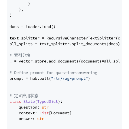
        )

    ),

)

docs = loader.load()

text_splitter = RecursiveCharacterTextSplitter(chun
all_splits = text_splitter.split_documents(docs)

# 索引分块
_ = vector_store.add_documents(documents=all_splits)
# Define prompt for question-answering
prompt = hub.pull(
"rlm/rag-prompt"
)

# 定义应用状态
class
State
(
TypedDict
):

    question: 
str
    context: 
List
[Document]

    answer: 
str